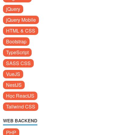
jQuery
jQuery Mobile
HTML & CSS
Bootstrap
TypeScript
SASS CSS
VueJS
NestJS
Học ReactJS
Tailwind CSS
WEB BACKEND
PHP