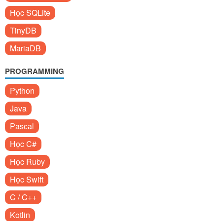
Học SQLite
TinyDB
MariaDB
PROGRAMMING
Python
Java
Pascal
Học C#
Học Ruby
Học Swift
C / C++
Kotlin