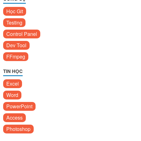
Học Git
Testing
Control Panel
Dev Tool
FFmpeg
TIN HỌC
Excel
Word
PowerPoint
Access
Photoshop