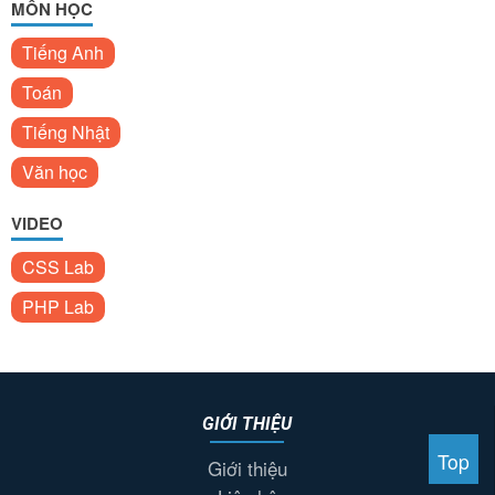
MÔN HỌC
Tiếng Anh
Toán
Tiếng Nhật
Văn học
VIDEO
CSS Lab
PHP Lab
GIỚI THIỆU
Top
Giới thiệu