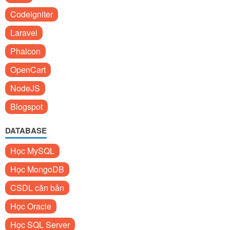
Codeigniter
Laravel
Phalcon
OpenCart
NodeJS
Blogspot
DATABASE
Học MySQL
Học MongoDB
CSDL căn bản
Học Oracle
Học SQL Server