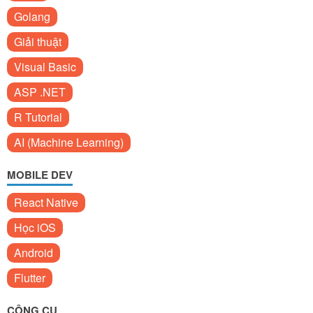
Golang
Giải thuật
Visual Basic
ASP .NET
R Tutorial
AI (Machine Learning)
MOBILE DEV
React Native
Học iOS
Android
Flutter
CÔNG CỤ