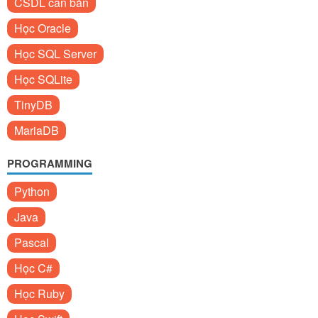
CSDL căn bản
Học Oracle
Học SQL Server
Học SQLite
TinyDB
MariaDB
PROGRAMMING
Python
Java
Pascal
Học C#
Học Ruby