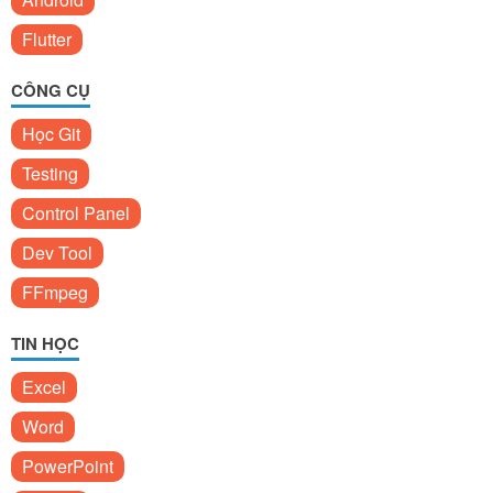
Flutter
CÔNG CỤ
Học Git
Testing
Control Panel
Dev Tool
FFmpeg
TIN HỌC
Excel
Word
PowerPoint