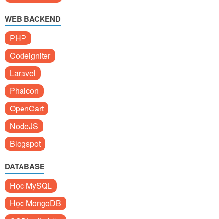
WEB BACKEND
PHP
Codeigniter
Laravel
Phalcon
OpenCart
NodeJS
Blogspot
DATABASE
Học MySQL
Học MongoDB