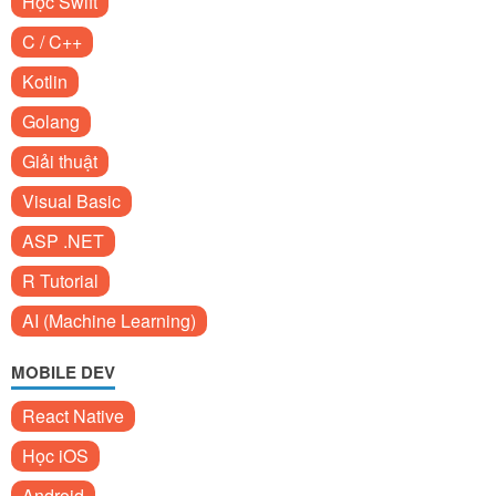
Học Swift
C / C++
Kotlin
Golang
Giải thuật
Visual Basic
ASP .NET
R Tutorial
AI (Machine Learning)
MOBILE DEV
React Native
Học iOS
Android