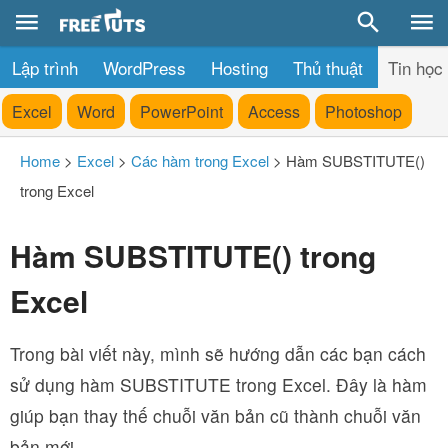
Lập trình
WordPress
Hosting
Thủ thuật
Tin học
Excel
Word
PowerPoint
Access
Photoshop
Home
>
Excel
>
Các hàm trong Excel
>
Hàm SUBSTITUTE()
trong Excel
Hàm SUBSTITUTE() trong
Excel
Trong bài viết này, mình sẽ hướng dẫn các bạn cách
sử dụng hàm SUBSTITUTE trong Excel. Đây là hàm
giúp bạn thay thế chuỗi văn bản cũ thành chuỗi văn
bản mới.