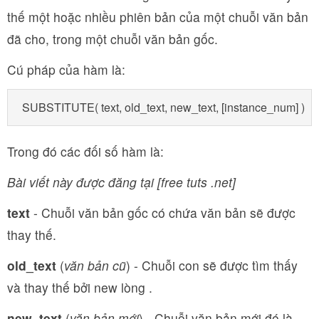
thế một hoặc nhiều phiên bản của một chuỗi văn bản
đã cho, trong một chuỗi văn bản gốc.
Cú pháp của hàm là:
SUBSTITUTE( text, old_text, new_text, [instance_num] )
Trong đó các đối số hàm là:
Bài viết này được đăng tại [free tuts .net]
text
- Chuỗi văn bản gốc có chứa văn bản sẽ được
thay thế.
old_text
(
văn bản cũ
) - Chuỗi con sẽ được tìm thấy
và thay thế bởi new lòng .
new_text
(
văn bản mới
) - Chuỗi văn bản mới đó là