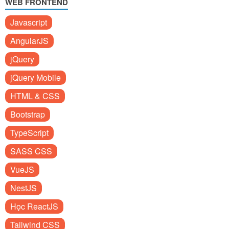
WEB FRONTEND
Javascript
AngularJS
jQuery
jQuery Mobile
HTML & CSS
Bootstrap
TypeScript
SASS CSS
VueJS
NestJS
Học ReactJS
Tailwind CSS