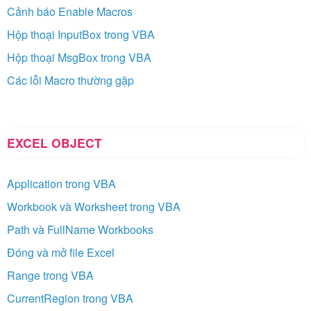
Cảnh báo Enable Macros
Hộp thoại InputBox trong VBA
Hộp thoại MsgBox trong VBA
Các lỗi Macro thường gặp
EXCEL OBJECT
Application trong VBA
Workbook và Worksheet trong VBA
Path và FullName Workbooks
Đóng và mở file Excel
Range trong VBA
CurrentRegion trong VBA