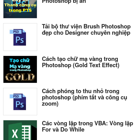
Photoshop bị ẩn
Tải bộ thư viện Brush Photoshop
đẹp cho Designer chuyên nghiệp
Cách tạo chữ mạ vàng trong
Photoshop (Gold Text Effect)
Cách phóng to thu nhỏ trong
photoshop (phím tắt và công cụ
zoom)
Các vòng lặp trong VBA: Vòng lặp
For và Do While