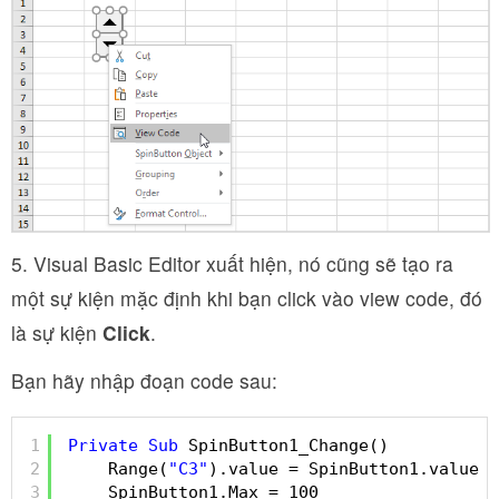
5. Visual Basic Editor xuất hiện, nó cũng sẽ tạo ra
một sự kiện mặc định khi bạn click vào view code, đó
là sự kiện
Click
.
Bạn hãy nhập đoạn code sau:
1
Private
Sub
SpinButton1_Change()
2
Range(
"C3"
).value = SpinButton1.value
3
SpinButton1.Max = 100