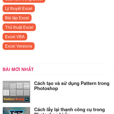
Lý thuyết Excel
Bài tập Excel
Thủ thuật Excel
Excel VBA
Excel Versions
BÀI MỚI NHẤT
Cách tạo và sử dụng Pattern trong
Photoshop
Cách lấy lại thanh công cụ trong