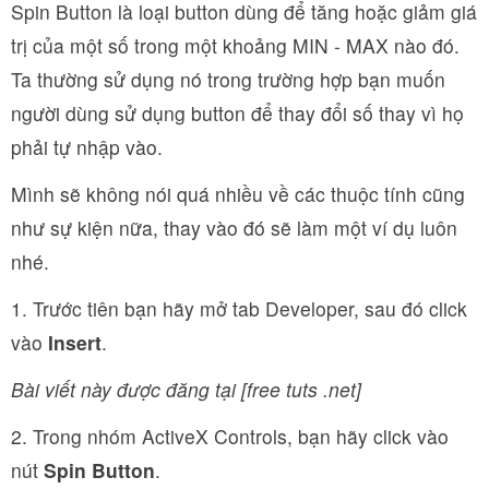
Spin Button là loại button dùng để tăng hoặc giảm giá
trị của một số trong một khoảng MIN - MAX nào đó.
Ta thường sử dụng nó trong trường hợp bạn muốn
người dùng sử dụng button để thay đổi số thay vì họ
phải tự nhập vào.
Mình sẽ không nói quá nhiều về các thuộc tính cũng
như sự kiện nữa, thay vào đó sẽ làm một ví dụ luôn
nhé.
1. Trước tiên bạn hãy mở tab Developer, sau đó click
vào
Insert
.
Bài viết này được đăng tại [free tuts .net]
2. Trong nhóm ActiveX Controls, bạn hãy click vào
nút
Spin Button
.