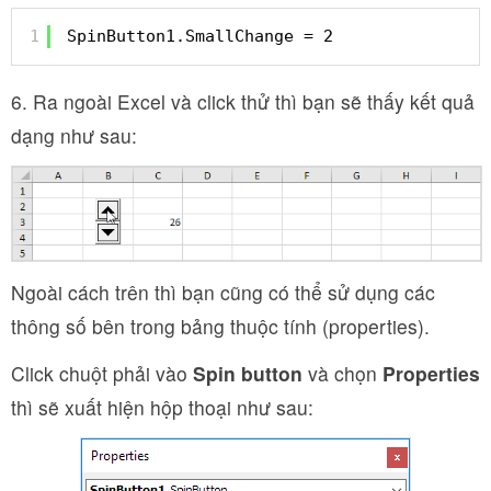
1
SpinButton1.SmallChange = 2
6. Ra ngoài Excel và click thử thì bạn sẽ thấy kết quả
dạng như sau:
Ngoài cách trên thì bạn cũng có thể sử dụng các
thông số bên trong bảng thuộc tính (properties).
Click chuột phải vào
Spin button
và chọn
Properties
thì sẽ xuất hiện hộp thoại như sau: