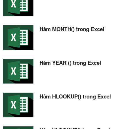
Hàm MONTH() trong Excel
Hàm YEAR () trong Excel
Hàm HLOOKUP() trong Excel