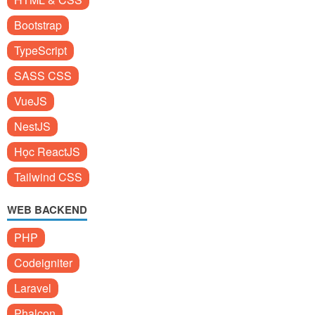
Bootstrap
TypeScript
SASS CSS
VueJS
NestJS
Học ReactJS
Tailwind CSS
WEB BACKEND
PHP
Codeigniter
Laravel
Phalcon