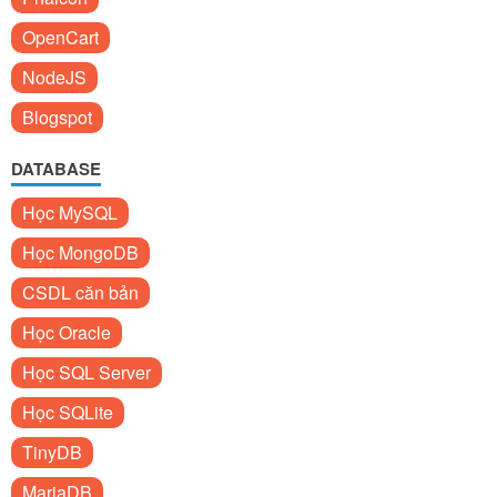
OpenCart
NodeJS
Blogspot
DATABASE
Học MySQL
Học MongoDB
CSDL căn bản
Học Oracle
Học SQL Server
Học SQLite
TinyDB
MariaDB