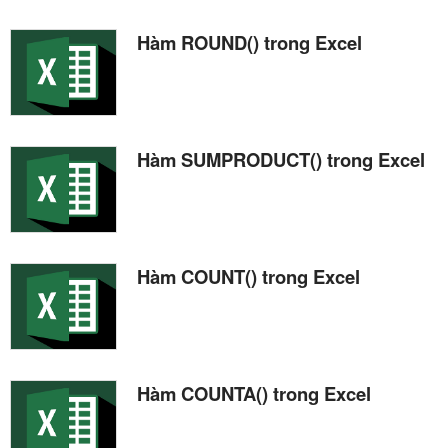
Hàm ROUND() trong Excel
Hàm SUMPRODUCT() trong Excel
Hàm COUNT() trong Excel
Hàm COUNTA() trong Excel