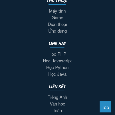
THỦ THUẬT
Máy tính
Game
Điện thoại
Ứng dụng
LINK HAY
Học PHP
Học Javascript
Học Python
Học Java
LIÊN KẾT
Tiếng Anh
Văn học
Top
Toán