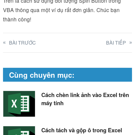
Trên là cách sử dụng đối tượng Spin Button trong
VBA thông qua một ví dụ rất đơn giản. Chúc bạn
thành công!
BÀI TRƯỚC
BÀI TIẾP
Cùng chuyên mục:
Cách chèn link ảnh vào Excel trên
máy tính
Cách tách và gộp ô trong Excel