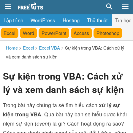
Lập trình
WordPress
Hosting
Thủ thuật
Tin học
Excel
Word
PowerPoint
Access
Photoshop
Home
>
Excel
>
Excel VBA
>
Sự kiện trong VBA: Cách xử lý
và xem danh sách sự kiện
Sự kiện trong VBA: Cách xử
lý và xem danh sách sự kiện
Trong bài này chúng ta sẽ tìm hiểu cách
xử lý sự
kiện trong VBA
. Qua bài này bạn sẽ hiểu được khái
niệm sự kiện (
event
) là gì? Cách hoạt động ra sao?
Cách xem danh sách event của một đối tượng, cũng