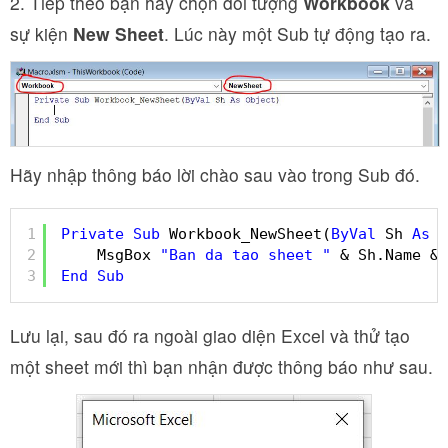
2. Tiếp theo bạn hãy chọn đối tượng
Workbook
va
sự kiện
New Sheet
. Lúc này một Sub tự động tạo ra.
Hãy nhập thông báo lời chào sau vào trong Sub đó.
1
Private
Sub
Workbook_NewSheet(
ByVal
Sh 
As
O
2
MsgBox 
"Ban da tao sheet "
& Sh.Name & 
3
End
Sub
Lưu lại, sau đó ra ngoài giao diện Excel và thử tạo
một sheet mới thì bạn nhận được thông báo như sau.