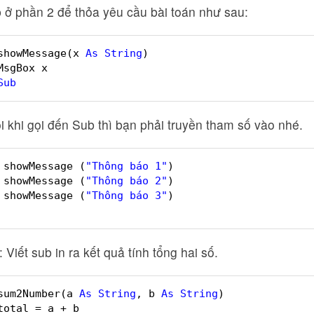
 ở phần 2 để thỏa yêu cầu bài toán như sau:
showMessage(x 
As
String
)
MsgBox x
Sub
 khi gọi đến Sub thì bạn phải truyền tham số vào nhé.
showMessage (
"Thông báo 1"
)
showMessage (
"Thông báo 2"
)
showMessage (
"Thông báo 3"
)
: Viết sub in ra kết quả tính tổng hai số.
sum2Number(a 
As
String
, b 
As
String
)
total = a + b