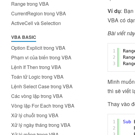
Range trong VBA
Ví dụ
: Bạn
CurrentRegion trong VBA
VBA có dạn
ActiveCell và Selection
Bài viết này
VBA BASIC
Option Explicit trong VBA
1
Rang
Phạm vi của biến trong VBA
2
Rang
3
Rang
Lệnh If Then trong VBA
Toán tử Logic trong VBA
Mình muốn 
Lệnh Select Case trong VBA
thì sẽ viết
Các vòng lặp trong VBA
Thay vào đ
Vòng lặp For Each trong VBA
Xử lý chuỗi trong VBA
1
Sub
Xử lý ngày tháng trong VBA
2
Xử lý mảng trong VBA
3