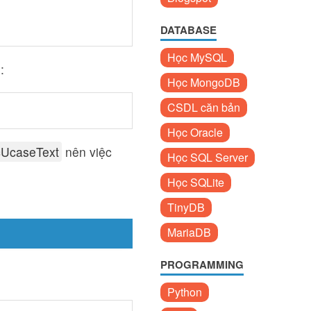
DATABASE
Học MySQL
:
Học MongoDB
CSDL căn bản
Học Oracle
icUcaseText
nên việc
Học SQL Server
Học SQLite
TinyDB
MariaDB
PROGRAMMING
Python