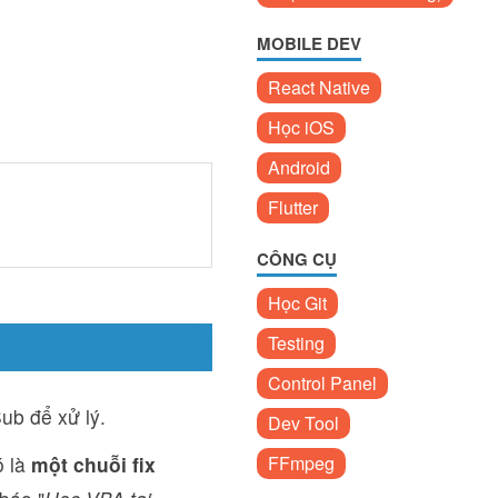
MOBILE DEV
React Native
Học iOS
Android
Flutter
CÔNG CỤ
Học Git
Testing
Control Panel
ub để xử lý.
Dev Tool
ó là
một chuỗi fix
FFmpeg