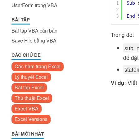
1
Sub
UserForm trong VBA
2
3
End
BÀI TẬP
Bài tập VBA căn bản
Trong đó:
Save File bằng VBA
sub_
CÁC CHỦ ĐỀ
để đặt
Các hàm trong Excel
state
Lý thuyết Excel
Ví dụ
: Viết
Bài tập Excel
Thủ thuật Excel
Excel VBA
Excel Versions
BÀI MỚI NHẤT