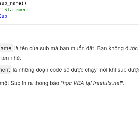
sub_name()
' Statement
Sub
name
là tên của sub mà bạn muốn đặt. Bạn không được s
 tên nhé.
ment
là những đoạn code sẽ được chạy mỗi khi sub được
 một Sub in ra thông báo "
học VBA tại freetuts.net
".