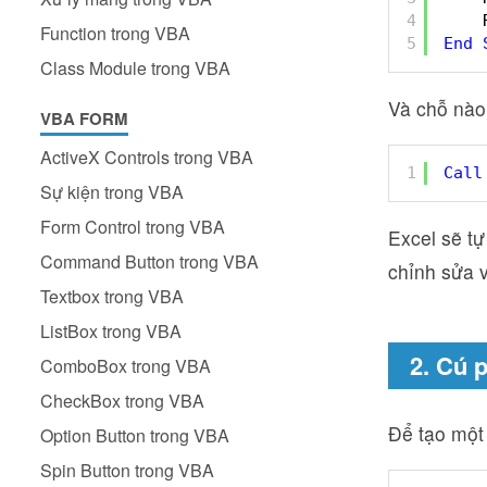
4
Function trong VBA
5
End
Class Module trong VBA
Và chỗ nào
VBA FORM
ActiveX Controls trong VBA
1
Call
Sự kiện trong VBA
Form Control trong VBA
Excel sẽ t
Command Button trong VBA
chỉnh sửa 
Textbox trong VBA
ListBox trong VBA
2. Cú 
ComboBox trong VBA
CheckBox trong VBA
Để tạo một
Option Button trong VBA
Spin Button trong VBA