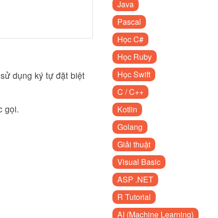
Java
Pascal
Học C#
Học Ruby
Học Swift
ử dụng ký tự đặt biệt
C / C++
 gọi.
Kotlin
Golang
Giải thuật
Visual Basic
ASP .NET
R Tutorial
AI (Machine Learning)