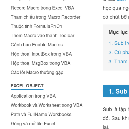
học qua ngô
Record Macro trong Excel VBA
có chút bỡ 
Tham chiếu trong Macro Recorder
Thuộc tính FormulaR1C1
Mục lục
Thêm Macro vào thanh Toolbar
1. Sub t
Cảnh báo Enable Macros
2. Cú ph
Hộp thoại InputBox trong VBA
3. Tham 
Hộp thoại MsgBox trong VBA
Các lỗi Macro thường gặp
EXCEL OBJECT
1. Sub
Application trong VBA
Workbook và Worksheet trong VBA
Sub là tập
Path và FullName Workbooks
đó. Sau khi
Đóng và mở file Excel
lại.