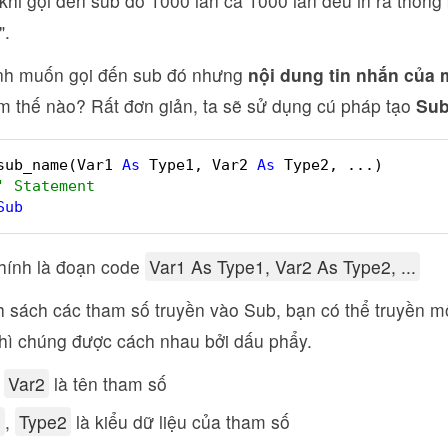
 khi gọi đến sub đó 1000 lần cả 1000 lần đều in ra thông
".
nh muốn gọi đến sub đó nhưng
nội dung tin nhắn của m
àm thế nào? Rất đơn giản, ta sẽ sử dụng cú pháp tạo
Sub
sub_name(Var1 
As
Type1, Var2 
As
Type2, ...)
' Statement
Sub
hính là đoạn code
Var1 As Type1, Var2 As Type2, ...
h sách các tham số truyền vào Sub, bạn có thể truyền m
thì chúng được cách nhau bởi dấu phẩy.
,
Var2
là tên tham số
1
,
Type2
là kiểu dữ liệu của tham số