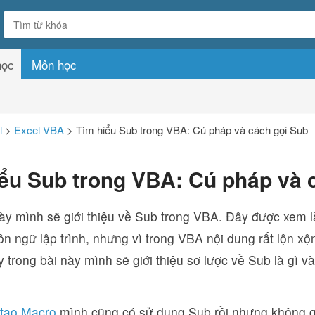
học
Môn học
l
>
Excel VBA
>
Tìm hiểu Sub trong VBA: Cú pháp và cách gọi Sub
iểu Sub trong VBA: Cú pháp và 
ày mình sẽ giới thiệu về Sub trong VBA. Đây được xem l
n ngữ lập trình, nhưng vì trong VBA nội dung rất lộn xộn
y trong bài này mình sẽ giới thiệu sơ lược về Sub là gì 
 tạo Macro
mình cũng có sử dụng Sub rồi nhưng không gi