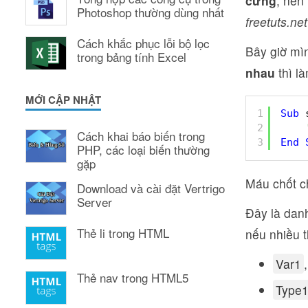
cứng
, nên
Photoshop thường dùng nhất
freetuts.net
Cách khắc phục lỗi bộ lọc
Bây giờ mì
trong bảng tính Excel
nhau
thì l
MỚI CẬP NHẬT
1
Sub
2
Cách khai báo biến trong
3
End
PHP, các loại biến thường
gặp
Máu chốt c
Download và cài đặt Vertrigo
Server
Đây là dan
Thẻ li trong HTML
nếu nhiều 
Var1
Thẻ nav trong HTML5
Type