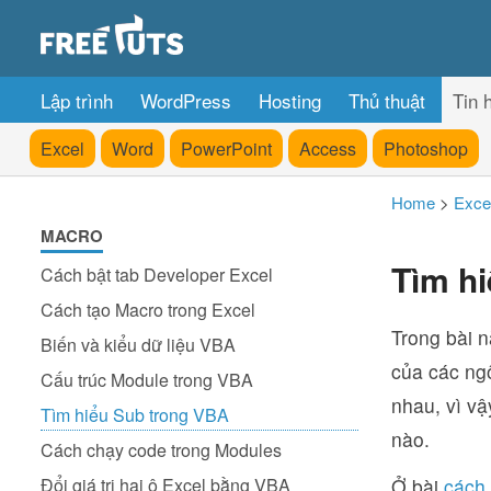
Lập trình
WordPress
Hosting
Thủ thuật
Tin 
Excel
Word
PowerPoint
Access
Photoshop
Home
>
Exce
MACRO
Tìm h
Cách bật tab Developer Excel
Cách tạo Macro trong Excel
Trong bài n
Biến và kiểu dữ liệu VBA
của các ngô
Cấu trúc Module trong VBA
nhau, vì vậ
Tìm hiểu Sub trong VBA
nào.
Cách chạy code trong Modules
Đổi giá trị hai ô Excel bằng VBA
Ở bài
cách