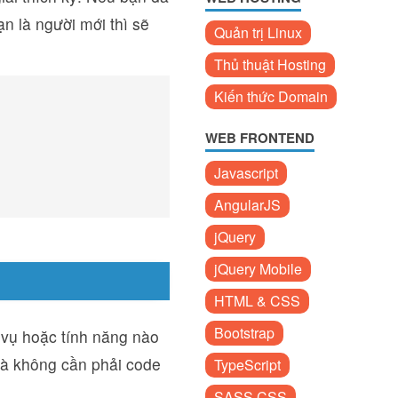
n là người mới thì sẽ
Quản trị Linux
Thủ thuật Hosting
Kiến thức Domain
WEB FRONTEND
Javascript
AngularJS
jQuery
jQuery Mobile
HTML & CSS
Bootstrap
 vụ hoặc tính năng nào
 mà không cần phải code
TypeScript
SASS CSS