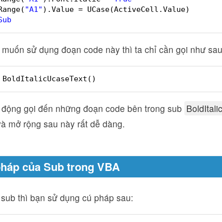
Range(
"A1"
).Value = UCase(ActiveCell.Value)
Sub
 muốn sử dụng đoạn code này thì ta chỉ cần gọi như sau
BoldItalicUcaseText()
ự động gọi đến những đoạn code bên trong sub
BoldItal
và mở rộng sau này rất dễ dàng.
pháp của Sub trong VBA
 sub thì bạn sử dụng cú pháp sau: