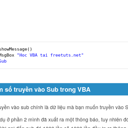
showMessage()
MsgBox 
"Hoc VBA tai freetuts.net"
Sub
m số truyền vào Sub trong VBA
uyền vào sub chính là dữ liệu mà bạn muốn truyền vào S
 dụ ở phần 2 mình đã xuất ra một thông báo, tuy nhiên đ