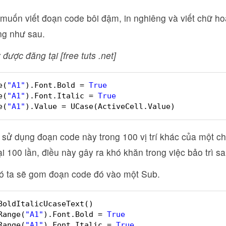
 muốn viết đoạn code bôi đậm, in nghiêng và viết chữ ho
g như sau.
 được đăng tại [free tuts .net]
e(
"A1"
).Font.Bold = 
True
e(
"A1"
).Font.Italic = 
True
e(
"A1"
).Value = UCase(ActiveCell.Value)
sử dụng đoạn code này trong 100 vị trí khác của một c
 lại 100 lần, điều này gây ra khó khăn trong việc bảo trì s
ó ta sẽ gom đoạn code đó vào một Sub.
BoldItalicUcaseText()
Range(
"A1"
).Font.Bold = 
True
Range(
"A1"
).Font.Italic = 
True