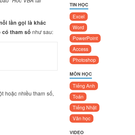
 báo "
Hoc VBA tai
TIN HỌC
Excel
ỗi lần gọi là khác
Word
 có tham số
như sau:
PowerPoint
Access
Photoshop
MÔN HỌC
Tiếng Anh
ột hoặc nhiều tham số,
Toán
Tiếng Nhật
Văn học
VIDEO