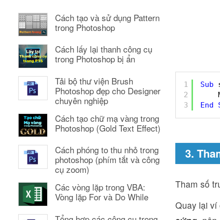
Cách tạo và sử dụng Pattern
trong Photoshop
Cách lấy lại thanh công cụ
trong Photoshop bị ẩn
Tải bộ thư viện Brush
1
Sub
Photoshop đẹp cho Designer
2
chuyên nghiệp
3
End
Cách tạo chữ mạ vàng trong
Photoshop (Gold Text Effect)
Cách phóng to thu nhỏ trong
3. Tha
photoshop (phím tắt và công
cụ zoom)
Tham số tr
Các vòng lặp trong VBA:
Vòng lặp For và Do While
Quay lại ví
Tổng hợp các công cụ trong