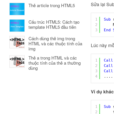
Sửa lại Sub
Thẻ article trong HTML5
1
Sub
Cấu trúc HTML5: Cách tạo
2
template HTML5 đầu tiên
3
End
Cách dùng thẻ img trong
HTML và các thuộc tính của
Lúc này mỗi
img
Thẻ a trong HTML và các
1
Call
thuộc tính của thẻ a thường
2
Call
dùng
3
Call
4
....
Ví dụ khác
1
Sub
2