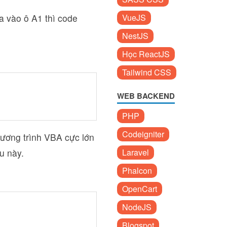
a vào ô A1 thì code
VueJS
NestJS
Học ReactJS
Tailwind CSS
WEB BACKEND
PHP
Codeigniter
hương trình VBA cực lớn
au này.
Laravel
Phalcon
OpenCart
NodeJS
Blogspot