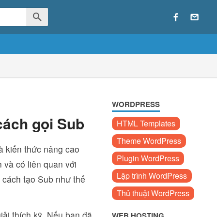
WORDPRESS
cách gọi Sub
HTML Templates
Theme WordPress
à kiến thức nâng cao
Plugin WordPress
 và có liên quan với
Lập trình WordPress
và cách tạo Sub như thế
Thủ thuật WordPress
ải thích kỹ. Nếu bạn đã
WEB HOSTING