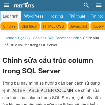
Lập trình
WordPress
Hosting
Thủ thuật
Tin học
C / C++
Giải thuật
HTML / CSS
Javascript
jQuery
Home
>
Học SQL Server
>
SQL Server căn bản
>
Chỉnh sửa
cấu trúc column trong SQL Server
Chỉnh sửa cấu trúc column
trong SQL Server
Trong bài này mình sẽ hướng dẫn bạn cách sử dụng
lệnh
ALTER TABLE ALTER COLUMN
để chỉnh sửa
cấu trúc của column trong SQL Server, lệnh nãy hữu
ích khi bạn muốn chỉnh sửa các thông số như: kiểu