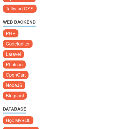
Tailwind CSS
WEB BACKEND
PHP
Codeigniter
Laravel
Phalcon
OpenCart
NodeJS
Blogspot
DATABASE
Học MySQL