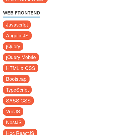
WEB FRONTEND
Javascript
AngularJS
jQuery
jQuery Mobile
HTML & CSS
Bootstrap
TypeScript
SASS CSS
VueJS
NestJS
Học ReactJS