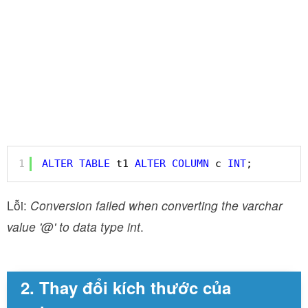
1
ALTER
TABLE
t1 
ALTER
COLUMN
c 
INT
;
Lỗi:
Conversion failed when converting the varchar
value '@' to data type int
.
2. Thay đổi kích thước của