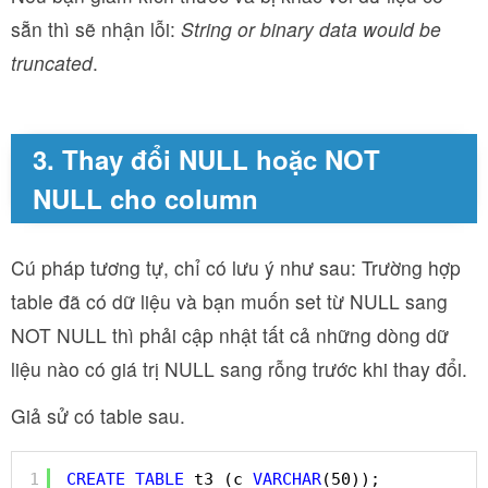
sẵn thì sẽ nhận lỗi:
String or binary data would be
truncated
.
3. Thay đổi NULL hoặc NOT
NULL cho column
Cú pháp tương tự, chỉ có lưu ý như sau: Trường hợp
table đã có dữ liệu và bạn muốn set từ NULL sang
NOT NULL thì phải cập nhật tất cả những dòng dữ
liệu nào có giá trị NULL sang rỗng trước khi thay đổi.
Giả sử có table sau.
1
CREATE
TABLE
t3 (c 
VARCHAR
(50));