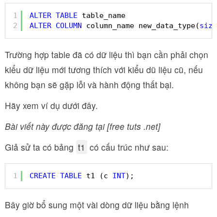
1
ALTER
TABLE
table_name 
2
ALTER
COLUMN
column_name new_data_type(
size
Trường hợp table đã có dữ liệu thì bạn cần phải chọn
kiểu dữ liệu mới tương thích với kiểu dũ liệu cũ, nếu
không bạn sẽ gặp lỗi và hành động thất bại.
Hãy xem ví dụ dưới đây.
Bài viết này được đăng tại [free tuts .net]
Giả sử ta có bảng
t1
có cấu trúc như sau:
1
CREATE
TABLE
t1 (c 
INT
);
Bây giờ bổ sung một vài dòng dữ liệu bằng lệnh