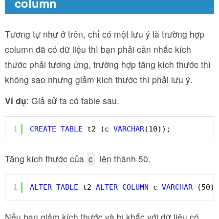
column
Tương tự như ở trên, chỉ có một lưu ý là trường hợp
column đã có dữ liệu thì bạn phải cân nhắc kích
thước phải tương ứng, trường hợp tăng kích thước thì
không sao nhưng giảm kích thước thì phải lưu ý.
Ví dụ
: Giả sử ta có table sau.
1
CREATE
TABLE
t2 (c 
VARCHAR
(10));
Tăng kích thước của
c
lên thành 50.
1
ALTER
TABLE
t2 
ALTER
COLUMN
c 
VARCHAR
(50);
Nếu bạn giảm kích thước và bị khắc với dữ liệu có