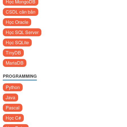
Học MongoDB
CSDL căn bản
Học Oracle
Học SQL Server
Học SQLite
TinyDB
MariaDB
PROGRAMMING
Python
Java
Pascal
Học C#