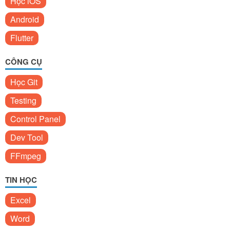
Học iOS
Android
Flutter
CÔNG CỤ
Học Git
Testing
Control Panel
Dev Tool
FFmpeg
TIN HỌC
Excel
Word