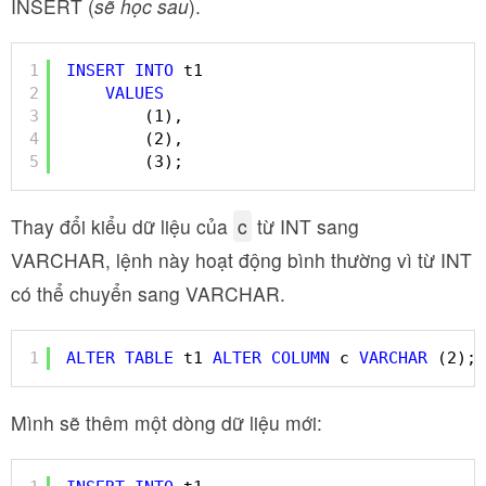
INSERT (
sẽ học sau
).
1
INSERT
INTO
t1
2
VALUES
3
(1),
4
(2),
5
(3);
Thay đổi kiểu dữ liệu của
c
từ INT sang
VARCHAR, lệnh này hoạt động bình thường vì từ INT
có thể chuyển sang VARCHAR.
1
ALTER
TABLE
t1 
ALTER
COLUMN
c 
VARCHAR
(2);
Mình sẽ thêm một dòng dữ liệu mới: