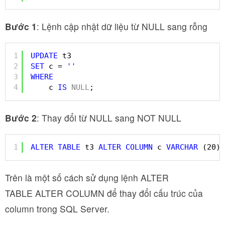
Bước 1
: Lệnh cập nhật dữ liệu từ NULL sang rỗng
1
UPDATE
t3
2
SET
c = 
''
3
WHERE
4
c 
IS
NULL
;
Bước 2
: Thay đổi từ NULL sang NOT NULL
1
ALTER
TABLE
t3 
ALTER
COLUMN
c 
VARCHAR
(20) 
Trên là một số cách sử dụng lệnh ALTER
TABLE ALTER COLUMN để thay đổi cấu trúc của
column trong SQL Server.