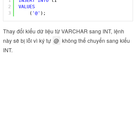
1
INSERT
INTO
t1
2
VALUES
3
(
'@'
);
Thay đổi kiểu dữ liệu từ VARCHAR sang INT, lệnh
này sẽ bị lỗi vì ký tự
@
không thể chuyển sang kiểu
INT.