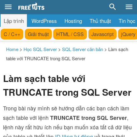
Lập trình
WordPress
Hosting
Thủ thuật
Tin học
C / C++
Giải thuật
HTML / CSS
Javascript
jQuery
Home
>
Học SQL Server
>
SQL Server căn bản
>
Làm sạch
table với TRUNCATE trong SQL Server
Làm sạch table với
TRUNCATE trong SQL Server
Trong bài này mình sẽ hướng dẫn các bạn cách làm
sạch table với lệnh
TRUNCATE trong SQL Server
,
lệnh này rất hữu ích nếu bạn muốn xóa tất cả dữ liệu
của table và thiết lập
ID tăng tự động
về trang thái