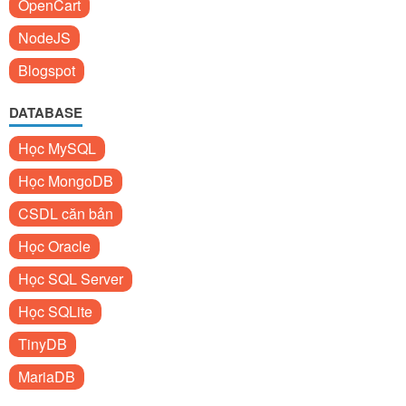
OpenCart
NodeJS
Blogspot
DATABASE
Học MySQL
Học MongoDB
CSDL căn bản
Học Oracle
Học SQL Server
Học SQLite
TinyDB
MariaDB