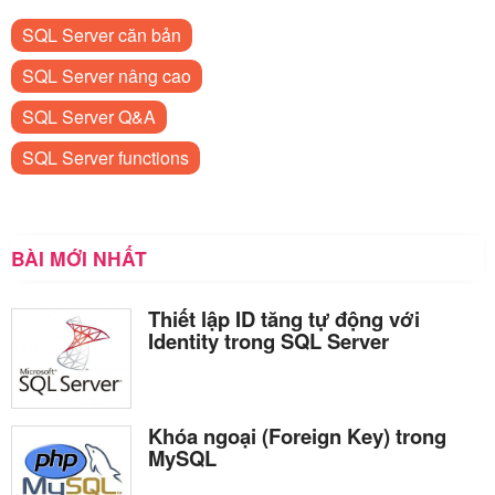
SQL Server căn bản
SQL Server nâng cao
SQL Server Q&A
SQL Server functions
BÀI MỚI NHẤT
Thiết lập ID tăng tự động với
Identity trong SQL Server
Khóa ngoại (Foreign Key) trong
MySQL