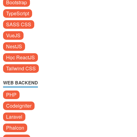
Bootstrap
TypeScript
SASS CSS
VueJS
NestJS
Học ReactJS
Tailwind CSS
WEB BACKEND
PHP
Codeigniter
Laravel
Phalcon