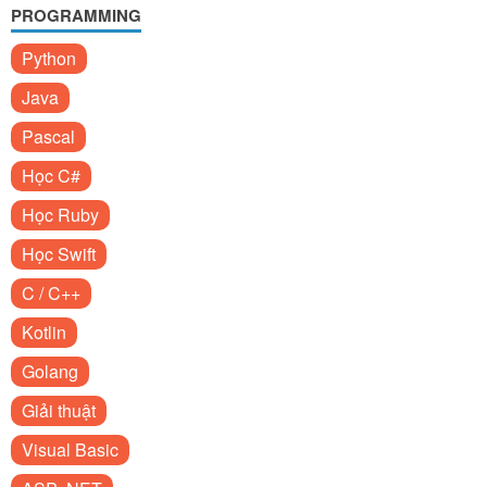
PROGRAMMING
Python
Java
Pascal
Học C#
Học Ruby
Học Swift
C / C++
Kotlin
Golang
Giải thuật
Visual Basic