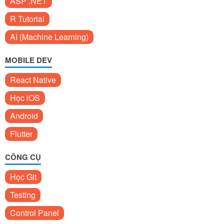
ASP .NET
R Tutorial
AI (Machine Learning)
MOBILE DEV
React Native
Học iOS
Android
Flutter
CÔNG CỤ
Học Git
Testing
Control Panel