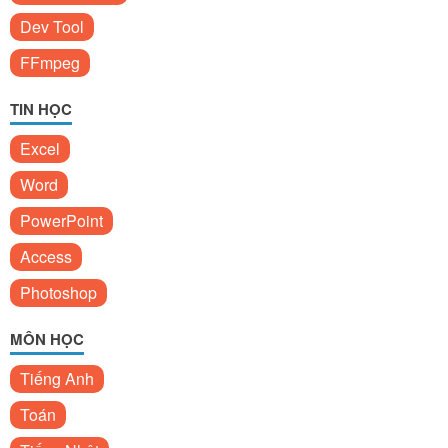
Dev Tool
FFmpeg
TIN HỌC
Excel
Word
PowerPoint
Access
Photoshop
MÔN HỌC
Tiếng Anh
Toán