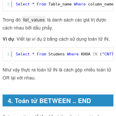
1
Select
* 
From
Table_name 
Where
column_name 
Trong đó
list_values
là danh sách các giá trị được
cách nhau bởi dấu phẩy.
Ví dụ
: Viết lại ví dụ 2 bằng cách sử dụng toán tử IN.
1
Select
* 
From
Studens 
Where
KHOA 
IN
(
"CNTT"
Như vậy thực ra toán tử IN là cách gộp nhiều toán tử
OR lại với nhau.
4. Toán tử BETWEEN .. END