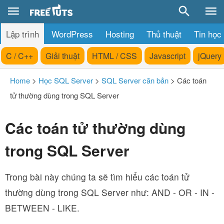
Lập trình
WordPress
Hosting
Thủ thuật
Tin học
C / C++
Giải thuật
HTML / CSS
Javascript
jQuery
Home
>
Học SQL Server
>
SQL Server căn bản
>
Các toán
tử thường dùng trong SQL Server
Các toán tử thường dùng
trong SQL Server
Trong bài này chúng ta sẽ tìm hiểu các toán tử
thường dùng trong SQL Server như: AND - OR - IN -
BETWEEN - LIKE.