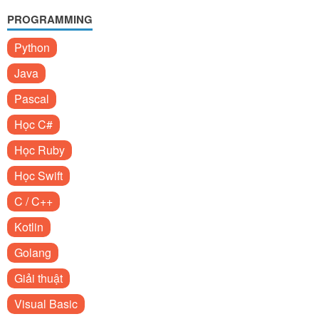
PROGRAMMING
Python
Java
Pascal
Học C#
Học Ruby
Học Swift
C / C++
Kotlin
Golang
Giải thuật
Visual Basic