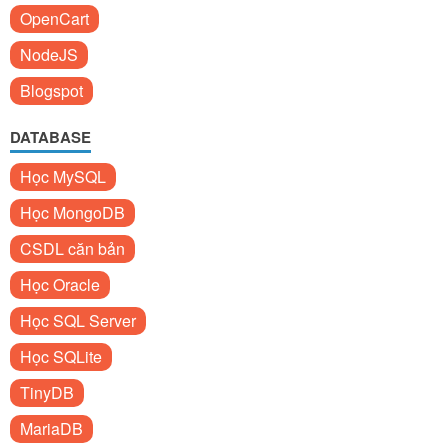
OpenCart
NodeJS
Blogspot
DATABASE
Học MySQL
Học MongoDB
CSDL căn bản
Học Oracle
Học SQL Server
Học SQLite
TinyDB
MariaDB