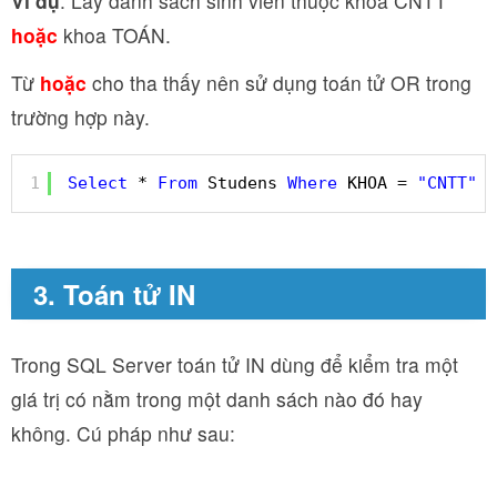
Ví dụ
: Lấy danh sách sinh viên thuộc khoa CNTT
hoặc
khoa TOÁN.
Từ
hoặc
cho tha thấy nên sử dụng toán tử OR trong
trường hợp này.
1
Select
* 
From
Studens 
Where
KHOA = 
"CNTT"
O
3. Toán tử IN
Trong SQL Server toán tử IN dùng để kiểm tra một
giá trị có nằm trong một danh sách nào đó hay
không. Cú pháp như sau: