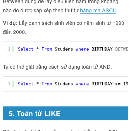
Between dùng để lấy điều kiện nằm trong khoảng
nào đó được sắp xếp theo thứ tự
bảng mã ASCII
.
Ví dụ
: Lấy danh sách sinh viên có năm sinh từ 1990
đến 2000.
1
Select
* 
From
Studens 
Where
BIRTHDAY 
BETWEE
Ta có thể giải bằng cách sử dụng toán tử AND.
1
Select
* 
From
Studens 
Where
BIRTHDAY >= 199
5. Toán tử LIKE