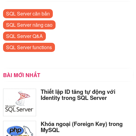
SQL Server căn bản
SQL Server nâng cao
SQL Server Q&A
SQL Server functions
BÀI MỚI NHẤT
Thiết lập ID tăng tự động với
Identity trong SQL Server
Khóa ngoại (Foreign Key) trong
MySQL