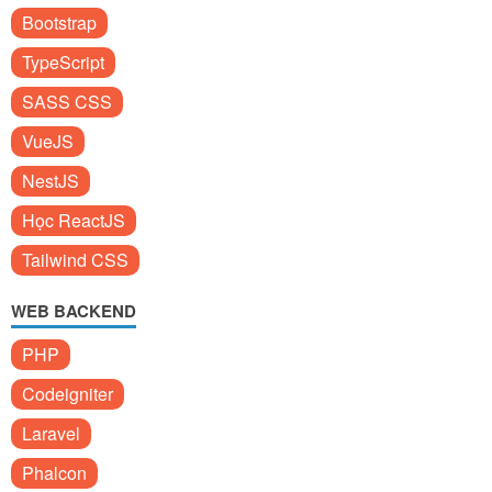
Bootstrap
TypeScript
SASS CSS
VueJS
NestJS
Học ReactJS
Tailwind CSS
WEB BACKEND
PHP
Codeigniter
Laravel
Phalcon