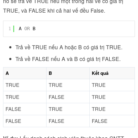
nó sẽ trả về TRUE nếu một trong hai vế có giá trị
TRUE, và FALSE khi cả hai vế đều False.
1
A 
OR
B
Trả về TRUE nếu A hoặc B có giá trị TRUE.
Trả về FALSE nếu A và B có giá trị FALSE.
A
B
Kết quả
TRUE
TRUE
TRUE
TRUE
FALSE
TRUE
FALSE
TRUE
TRUE
FALSE
FALSE
FALSE