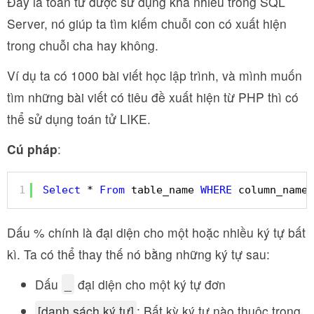
Đây là toán tử được sử dụng khá nhiều trong SQL
Server, nó giúp ta tìm kiếm chuỗi con có xuất hiện
trong chuỗi cha hay không.
Ví dụ ta có 1000 bài viết học lập trình, và mình muốn
tìm những bài viết có tiêu đề xuất hiện từ PHP thì có
thể sử dụng toán tử LIKE.
Cú pháp
:
1
Select
* 
From
table_name 
WHERE
column_name 
Dấu % chính là đại diện cho một hoặc nhiều ký tự bất
kì. Ta có thể thay thế nó bằng những ký tự sau:
Dấu
_
đại diện cho một ký tự đơn
[danh sách ký tự]
: Bất kỳ ký tự nào thuộc trong