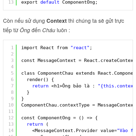
13
export 
default
ComponentOng;
Còn nếu sử dụng
Context
thì chúng ta sẽ gửi trực
tiếp từ
Ông
đến
Cháu
luôn :
1
import React from 
"react"
;
2
3
const MessageContext = React.createContext
4
5
class ComponentChau extends React.Componen
6
render() {
7
return
<h1>Ông bảo là : 
"{this.context
8
}
9
}
10
ComponentChau.contextType = MessageContext
11
12
const ComponentOng = () => {
13
return
(
14
<MessageContext.Provider value=
"Vào fr