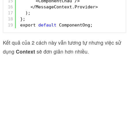
15
<ComponentChau />
16
</MessageContext.Provider>
17
);
18
};
19
export 
default
ComponentOng;
Kết quả của 2 cách này vẫn tương tự nhưng việc sử
dụng
Context
sẽ đơn giản hơn nhiều.