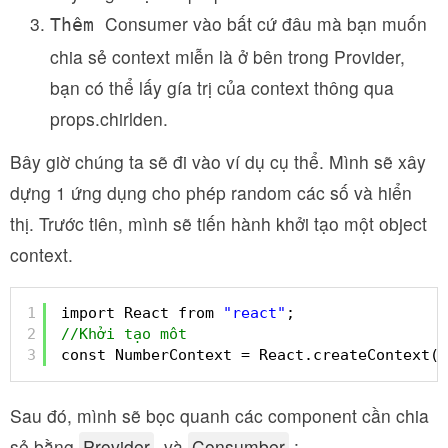
Consumer
vào bất cứ đâu mà bạn muốn
Thêm
chia sẻ context miễn là ở bên trong
Provider
,
bạn có thể lấy gía trị của context thông qua
props.chirlden
.
Bây giờ chúng ta sẽ đi vào ví dụ cụ thể. Mình sẽ xây
dựng 1 ứng dụng cho phép random các số và hiển
thị. Trước tiên, mình sẽ tiến hành khởi tạo một object
context.
1
import React from 
"react"
;
2
//Khởi tạo môt
3
const NumberContext = React.createContext()
Sau đó, mình sẽ bọc quanh các component cần chia
sẻ bằng
Provider
, và
Consumber
: