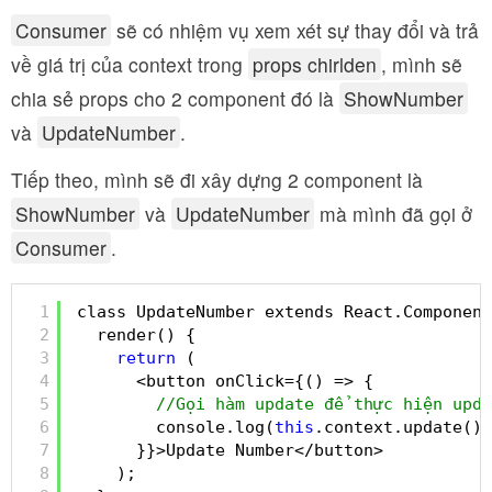
Consumer
sẽ có nhiệm vụ xem xét sự thay đổi và trả
về giá trị của context trong
props chirlden
, mình sẽ
chia sẻ props cho 2 component đó là
ShowNumber
và
UpdateNumber
.
Tiếp theo, mình sẽ đi xây dựng 2 component là
ShowNumber
và
UpdateNumber
mà mình đã gọi ở
Consumer
.
1
class UpdateNumber extends React.Component
2
render() {
3
return
(
4
<button onClick={() => {
5
//Gọi hàm update để thực hiện upda
6
console.log(
this
.context.update())
7
}}>Update Number</button>
8
);