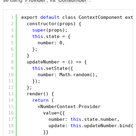
1
export 
default
class ContextComponent exte
2
constructor(props) {
3
super
(props);
4
this
.state = {
5
number: 0,
6
};
7
}
8
updateNumber = () => {
9
this
.setState({
10
number: Math.random(),
11
});
12
};
13
render() {
14
return
(
15
<NumberContext.Provider
16
value={{
17
number: 
this
.state.number,
18
update: 
this
.updateNumber.bind(
t
19
}}