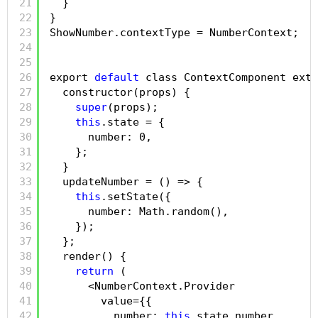
21
}
22
}
23
ShowNumber.contextType = NumberContext;
24
25
26
export 
default
class ContextComponent exte
27
constructor(props) {
28
super
(props);
29
this
.state = {
30
number: 0,
31
};
32
}
33
updateNumber = () => {
34
this
.setState({
35
number: Math.random(),
36
});
37
};
38
render() {
39
return
(
40
<NumberContext.Provider
41
value={{
42
number: 
this
.state.number,