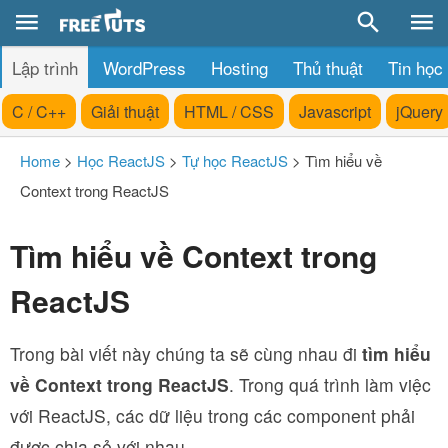
Lập trình
WordPress
Hosting
Thủ thuật
Tin học
C / C++
Giải thuật
HTML / CSS
Javascript
jQuery
Home
>
Học ReactJS
>
Tự học ReactJS
>
Tìm hiểu về
Context trong ReactJS
Tìm hiểu về Context trong
ReactJS
Trong bài viết này chúng ta sẽ cùng nhau đi
tìm hiểu
về Context trong ReactJS
. Trong quá trình làm việc
với ReactJS, các dữ liệu trong các component phải
được chia sẻ với nhau.