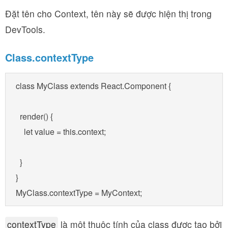
Đặt tên cho Context, tên này sẽ được hiện thị trong
DevTools.
Class.contextType
class MyClass extends React.Component {

  render() {

    let value = this.context;

  }

}

MyClass.contextType = MyContext;
contextType
là một thuộc tính của class được tạo bởi