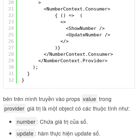
20
>
21
<NumberContext.Consumer>
22
{ () =>  (
23
<>
24
<ShowNumber />
25
<UpdateNumber />
26
</>
27
)}
28
</NumberContext.Consumer>
29
</NumberContext.Provider>
30
);
31
}
32
}
bên trên mình truyền vào props
value
trong
provider
giá trị là một object có các thuộc tính như:
number
: Chứa giá trị của số.
update
: hàm thực hiện update số.