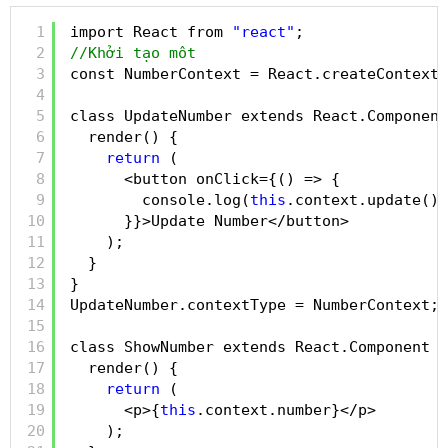
1
import React from 
"react"
;
2
//Khởi tạo môt
3
const NumberContext = React.createContext(
4
5
class UpdateNumber extends React.Component
6
render() {
7
return
(
8
<button onClick={() => {
9
console.log(
this
.context.update())
10
}}>Update Number</button>
11
);
12
}
13
}
14
UpdateNumber.contextType = NumberContext;
15
16
class ShowNumber extends React.Component {
17
render() {
18
return
(
19
<p>{
this
.context.number}</p>
20
);