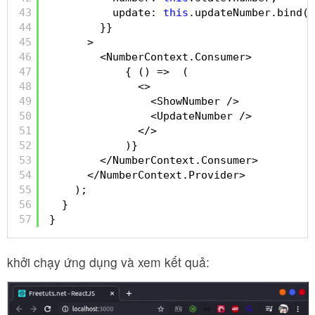
43
update: 
this
.updateNumber.bind(
t
44
}}
45
>
46
<NumberContext.Consumer>
47
{ () =>  (
48
<>
49
<ShowNumber />
50
<UpdateNumber />
51
</>
52
)}
53
</NumberContext.Consumer>
54
</NumberContext.Provider>
55
);
56
}
57
}
khởi chạy ứng dụng và xem kết quả: