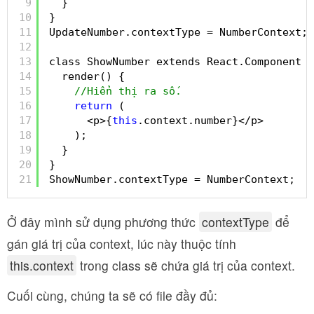
9
}
10
}
11
UpdateNumber.contextType = NumberContext;
12
13
class ShowNumber extends React.Component {
14
render() {
15
//Hiển thị ra số.
16
return
(
17
<p>{
this
.context.number}</p>
18
);
19
}
20
}
21
ShowNumber.contextType = NumberContext;
Ở đây mình sử dụng phương thức
contextType
để
gán giá trị của context, lúc này thuộc tính
this.context
trong class sẽ chứa giá trị của context.
Cuối cùng, chúng ta sẽ có file đầy đủ: