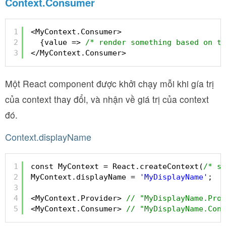
Context.Consumer
1
<MyContext.Consumer>
2
{value => 
/* render something based on th
3
</MyContext.Consumer>
Một React component được khởi chạy mỗi khi gía trị
của context thay đổi, và nhận về giá trị của context
đó.
Context.displayName
1
const MyContext = React.createContext(
/* so
2
MyContext.displayName = 
'MyDisplayName'
;
3
4
<MyContext.Provider> 
// "MyDisplayName.Prov
5
<MyContext.Consumer> 
// "MyDisplayName.Cons