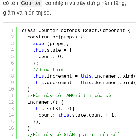
có tên
Counter
, có nhiệm vụ xây dựng hàm tăng,
giảm và hiển thị số.
1
class Counter extends React.Component {
2
constructor(props) {
3
super
(props);
4
this
.state = {
5
count: 0,
6
};
7
//Bind this
8
this
.increment = 
this
.increment.bind(
t
9
this
.decrement = 
this
.decrement.bind(
t
10
}
11
//Hàm này sẽ TĂNGiá trị của số
12
increment() {
13
this
.setState({
14
count: 
this
.state.count + 1,
15
});
16
}
17
//Hàm này sẽ GIẢM giá trị của số