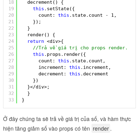
18
decrement() {
19
this
.setState({
20
count: 
this
.state.count - 1,
21
});
22
}
23
render() {
24
return
<div>{
25
//Trả về giá trị cho props render. 
26
this
.props.render({
27
count: 
this
.state.count,
28
increment: 
this
.increment,
29
decrement: 
this
.decrement
30
})  
31
}</div>;
32
}
33
}
Ở đây chúng ta sẽ trả về giá trị của số, và hàm thực
hiện tăng giảm số vào props có tên
render
.