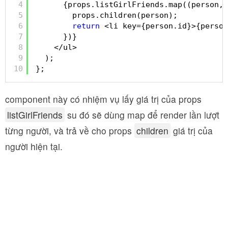
4
{props.listGirlFriends.map((person, 
5
props.children(person);
6
return
<li key={person.id}>{person
7
})}
8
</ul>
9
);
10
};
component này có nhiệm vụ lấy giá trị của props
listGirlFriends
su đó sẽ dùng map để render lần lượt
từng người, và trả về cho props
children
giá trị của
người hiện tại.