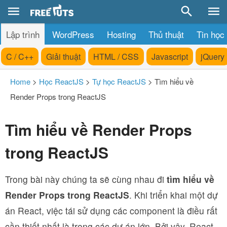
Lập trình
WordPress
Hosting
Thủ thuật
Tin học
C / C++
Giải thuật
HTML / CSS
Javascript
jQuery
Home
>
Học ReactJS
>
Tự học ReactJS
>
Tìm hiểu về
Render Props trong ReactJS
Tìm hiểu về Render Props
trong ReactJS
Trong bài này chúng ta sẽ cùng nhau đi
tìm hiểu về
Render Props trong ReactJS
. Khi triển khai một dự
án React, việc tái sử dụng các component là điều rất
cần thiết nhất là trong các dự án lớn. Bởi vậy, React