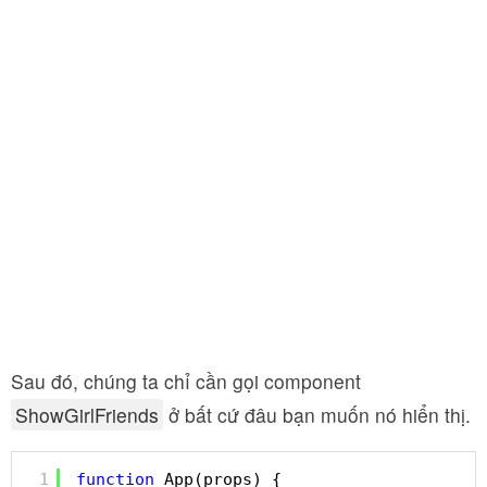
Sau đó, chúng ta chỉ cần gọi component
ShowGirlFriends
ở bất cứ đâu bạn muốn nó hiển thị.
1
function
App(props) {