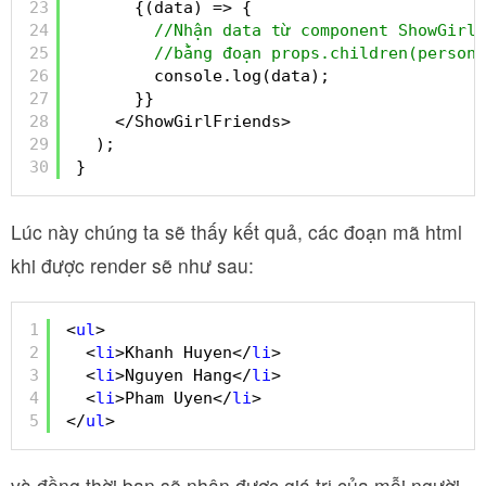
23
{(data) => {
24
//Nhận data từ component ShowGirlF
25
//bằng đoạn props.children(person)
26
console.log(data);
27
}}
28
</ShowGirlFriends>
29
);
30
}
Lúc này chúng ta sẽ thấy kết quả, các đoạn mã html
khi được render sẽ như sau:
1
<
ul
>
2
<
li
>Khanh Huyen</
li
>
3
<
li
>Nguyen Hang</
li
>
4
<
li
>Pham Uyen</
li
>
5
</
ul
>
và đồng thời bạn sẽ nhận được giá trị của mỗi người