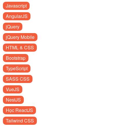
Javascript
AngularJS
jQuery
jQuery Mobile
HTML & CSS
Bootstrap
TypeScript
SASS CSS
VueJS
NestJS
Học ReactJS
Tailwind CSS