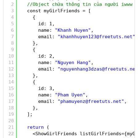
2
//Object chứa thông tin của người iwww :
3
const myGirlFriends = [
4
{
5
id: 1,
6
name: 
"Khanh Huyen"
,
7
email: 
"khanhhuyen123@freetuts.net"
,
8
},
9
{
10
id: 2,
11
name: 
"Nguyen Hang"
,
12
email: 
"nguyenhang3dzas@freetuts.net
13
},
14
{
15
id: 3,
16
name: 
"Pham Uyen"
,
17
email: 
"phamuyenz@freetuts.net"
,
18
},
19
];
20
21
return
(
22
<ShowGirlFriends listGirlFriends={myGi