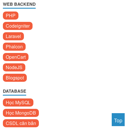
WEB BACKEND
PHP
Codeigniter
Laravel
Phalcon
OpenCart
NodeJS
Blogspot
DATABASE
Học MySQL
Học MongoDB
Top
CSDL căn bản