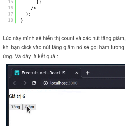
15
}}
16
/>
17
);
18
}
Lúc này mình sẽ hiển thị count và các nút tăng giảm,
khi bạn click vào nút tăng giảm nó sẽ gọi hàm tương
ứng. Và đây là kết quả :