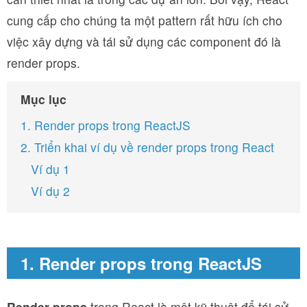
cung cấp cho chúng ta một pattern rất hữu ích cho
việc xây dựng và tái sử dụng các component đó là
render props.
Mục lục
1. Render props trong ReactJS
2. Triển khai ví dụ về render props trong React
Ví dụ 1
Ví dụ 2
1. Render props trong ReactJS
Render props
trong React là một kỹ thuật để tái sử