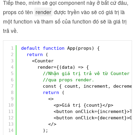
Tiếp theo, mình sẽ gọi component này ở bất cứ đâu,
props có tên
render
được tryền vào sẽ có giá trị là
một function và tham số của function đó sẽ là giá trị
trả về.
1
default
function
App(props) {
2
return
(
3
<Counter
4
render={(data) => {
5
//Nhận giá trị trả vê từ Counter
6
//qua props render.
7
const { count, increment, decremen
8
return
(
9
<>
10
<p>Giá trị {count}</p>
11
<button onClick={increment}>Tă
12
<button onClick={decrement}>Gi
13
</>
14
);