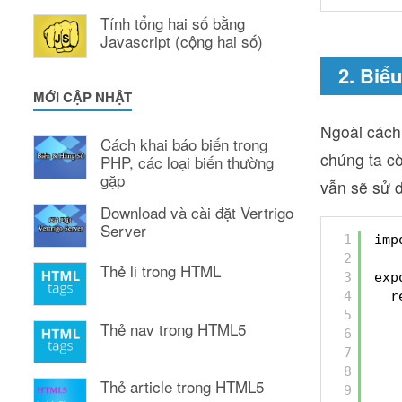
Tính tổng hai số bằng
Javascript (cộng hai số)
2. Biể
MỚI CẬP NHẬT
Ngoài cách
Cách khai báo biến trong
chúng ta c
PHP, các loại biến thường
gặp
vẫn sẽ sử d
Download và cài đặt Vertrigo
Server
1
imp
2
Thẻ li trong HTML
3
exp
4
r
5
Thẻ nav trong HTML5
6
7
8
Thẻ article trong HTML5
9