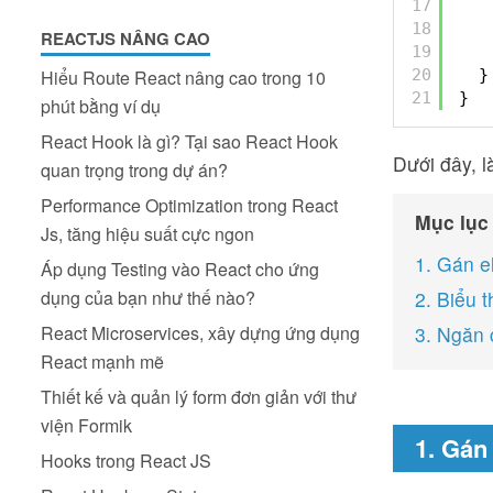
17
18
REACTJS NÂNG CAO
19
20
}
Hiểu Route React nâng cao trong 10
21
}
phút bằng ví dụ
React Hook là gì? Tại sao React Hook
Dưới đây, l
quan trọng trong dự án?
Performance Optimization trong React
Mục lục
Js, tăng hiệu suất cực ngon
1. Gán e
Áp dụng Testing vào React cho ứng
dụng của bạn như thế nào?
2. Biểu 
React Microservices, xây dựng ứng dụng
3. Ngăn
React mạnh mẽ
Thiết kế và quản lý form đơn giản với thư
viện Formik
1. Gán
Hooks trong React JS