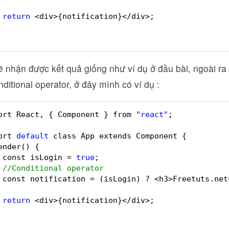
return
<div>{notification}</div>;
 nhận được kết quả giống như ví dụ ở đầu bài, ngoài ra
ditional operator, ở đây mình có ví dụ :
ort React, { Component } from 
"react"
;
ort 
default
class App extends Component {
ender() {
const isLogin = 
true
;
//Conditional operator
const notification = (isLogin) ? <h3>Freetuts.net
return
<div>{notification}</div>;