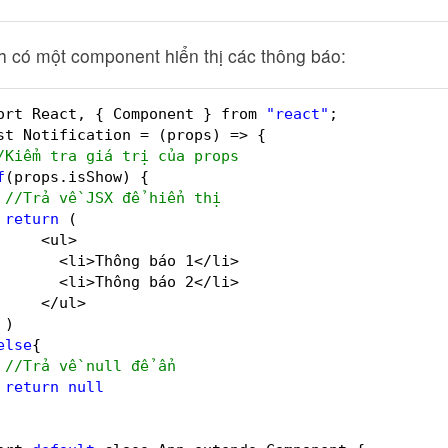
h có một component hiển thị các thông báo:
ort React, { Component } from 
"react"
;
st Notification = (props) => {
/Kiểm tra giá trị của props
f
(props.isShow) {
//Trả về JSX để hiển thị
return
(
<ul>
<li>Thông báo 1</li>
<li>Thông báo 2</li>
</ul>
)
else
{
//Trả về null để ẩn
return
null