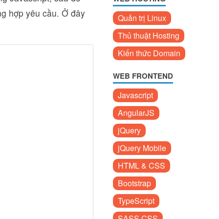
ờng hợp yêu cầu. Ở đây
Quản trị Linux
Thủ thuật Hosting
Kiến thức Domain
WEB FRONTEND
Javascript
AngularJS
jQuery
jQuery Mobile
HTML & CSS
Bootstrap
TypeScript
SASS CSS