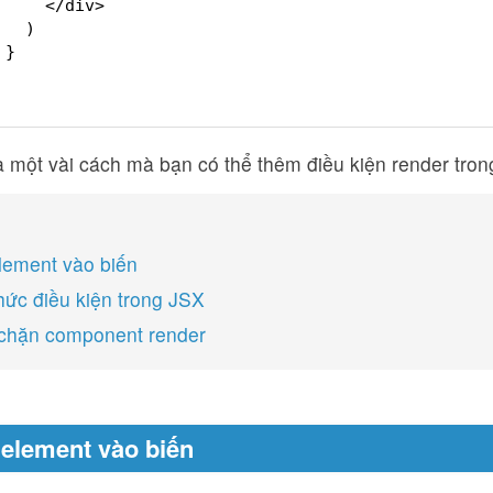
</div>
)
}
à một vài cách mà bạn có thể thêm điều kiện render tro
lement vào biến
thức điều kiện trong JSX
 chặn component render
 element vào biến