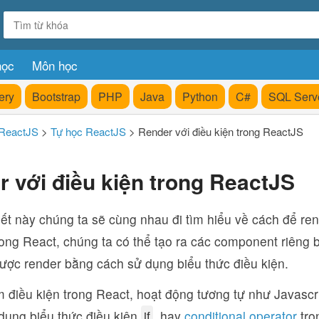
học
Môn học
ery
Bootstrap
PHP
Java
Python
C#
SQL Serv
ReactJS
>
Tự học ReactJS
>
Render với điều kiện trong ReactJS
 với điều kiện trong ReactJS
iết này chúng ta sẽ cùng nhau đi tìm hiểu về cách để ren
ng React, chúng ta có thể tạo ra các component riêng bi
ược render bằng cách sử dụng biểu thức điều kiện.
 điều kiện trong React, hoạt động tương tự như Javascr
dụng biểu thức điều kiện
if
, hay
conditional operator
tro