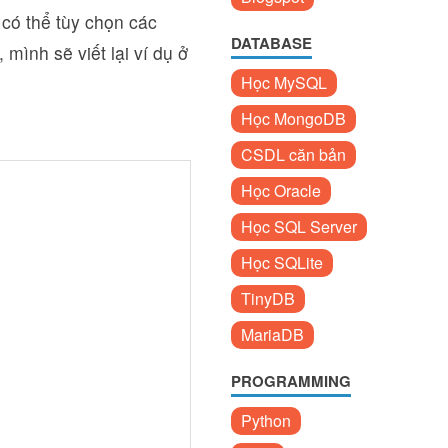
có thể tùy chọn các
DATABASE
mình sẽ viết lại ví dụ ở
Học MySQL
Học MongoDB
CSDL căn bản
Học Oracle
Học SQL Server
Học SQLite
TinyDB
MariaDB
PROGRAMMING
Python