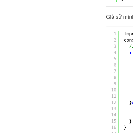
Giả sử mìn
1
imp
2
con
3
/
4
i
5
6
7
8
9
10
11
12
}
13
14
15
}
16
}