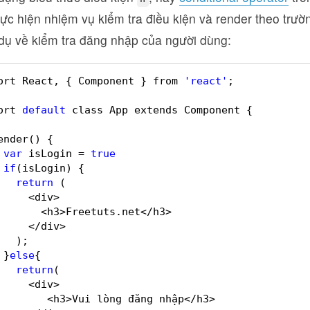
ực hiện nhiệm vụ kiểm tra điều kiện và render theo trư
 dụ về kiểm tra đăng nhập của người dùng:
ort React, { Component } from 
'react'
;
ort 
default
class App extends Component {
ender() {
var
isLogin = 
true
if
(isLogin) {
return
(
<div>
<h3>Freetuts.net</h3>
</div>
);
}
else
{
return
(
<div>
<h3>Vui lòng đăng nhập</h3>