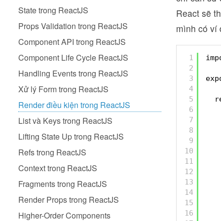
State trong ReactJS
React sẽ th
Props Validation trong ReactJS
mình có ví
Component API trong ReactJS
Component Life Cycle ReactJS
1
imp
2
Handling Events trong ReactJS
3
exp
Xử lý Form trong ReactJS
4
5
r
Render điều kiện trong ReactJS
6
List và Keys trong ReactJS
7
8
Lifting State Up trong ReactJS
9
10
Refs trong ReactJS
11
Context trong ReactJS
12
13
Fragments trong ReactJS
14
Render Props trong ReactJS
15
16
Higher-Order Components