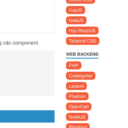
VueJS
NestJS
Học ReactJS
Tailwind CSS
ng các component.
WEB BACKEND
PHP
Codeigniter
Laravel
Phalcon
OpenCart
NodeJS
Blogspot