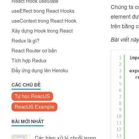
React Hook useState
Chúng ta c
useEffect trong React Hooks
element đượ
useContext trong React Hook
trên bằng 
Xây dựng Hook trong React
Bài viết này
Redux là gì?
React Router cơ bản
1
imp
Tích hợp Redux
2
Đẩy ứng dụng lên Heroku
3
exp
4
r
5
CÁC CHỦ ĐỀ
6
Tự học ReactJS
7
8
ReactJS Example
9
10
BÀI MỚI NHẤT
11
12
13
Các hàm xử lý chuỗi trong