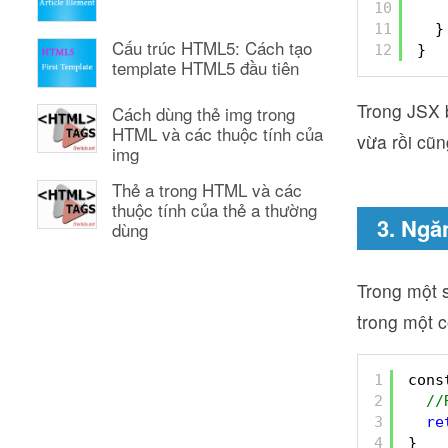
10
11
}
Cấu trúc HTML5: Cách tạo
12
}
template HTML5 đầu tiên
Trong JSX b
Cách dùng thẻ img trong
HTML và các thuộc tính của
vừa rồi cũn
img
Thẻ a trong HTML và các
thuộc tính của thẻ a thường
3. Ngă
dùng
Trong một 
trong một 
1
cons
2
//
3
re
4
}