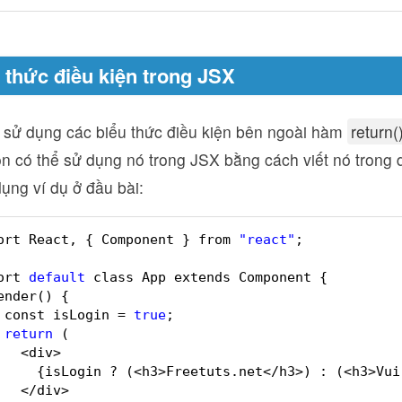
u thức điều kiện trong JSX
 sử dụng các biểu thức điều kiện bên ngoài hàm
return(
òn có thể sử dụng nó trong JSX bằng cách viết nó trong
ụng ví dụ ở đầu bài:
ort React, { Component } from 
"react"
;
ort 
default
class App extends Component {
ender() {
const isLogin = 
true
;
return
(
<div>
{isLogin ? (<h3>Freetuts.net</h3>) : (<h3>Vui
</div>