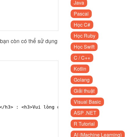
Java
Pascal
Học C#
Học Ruby
 bạn còn có thể sử dụng
Học Swift
C / C++
Kotlin
Golang
Giải thuật
Visual Basic
</h3> : <h3>Vui lòng đăng nhập</h3>
ASP .NET
R Tutorial
AI (Machine Learning)