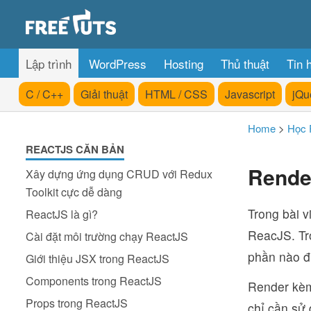
Lập trình
WordPress
Hosting
Thủ thuật
Tin 
C / C++
Giải thuật
HTML / CSS
Javascript
jQu
Home
>
Học 
REACTJS CĂN BẢN
Render
Xây dựng ứng dụng CRUD với Redux
Toolkit cực dễ dàng
Trong bài v
ReactJS là gì?
ReacJS. Tro
Cài đặt môi trường chạy ReactJS
phần nào đ
Giới thiệu JSX trong ReactJS
Components trong ReactJS
Render kèm
Props trong ReactJS
chỉ cần sử 