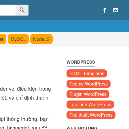
er
MySQL
NodeJS
WORDPRESS
HTML Templates
Theme WordPress
der với điều kiện trong
Plugin WordPress
ệt, và chỉ định thành
Lập trình WordPress
Thủ thuật WordPress
ipt thông thường, bạn
ng Javascript, sau đó
WEB HOSTING