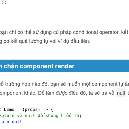
);
ạn chỉ có thể sử dụng cú pháp conditional operator, kết 
g có kết quả tương tự với ví dụ đầu tiên.
n chặn component render
số trường hợp nào đó, bạn sẽ muốn một component tự ẩn
component khác. Để làm được điều đó, ta sẽ trả về
null
t
t Demo = (props) => {
Return về null để không hiển thị
turn
null