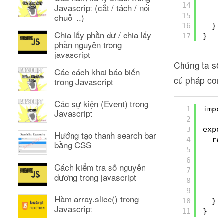
14
Javascript (cắt / tách / nối
15
chuỗi ..)
16
}
Chia lấy phần dư / chia lấy
17
}
phần nguyên trong
javascript
Chúng ta sẽ
Các cách khai báo biến
cú pháp con
trong Javascript
Các sự kiện (Event) trong
1
imp
Javascript
2
3
exp
Hướng tạo thanh search bar
4
r
bằng CSS
5
6
Cách kiểm tra số nguyên
7
dương trong javascript
8
9
Hàm array.slice() trong
10
}
Javascript
11
}