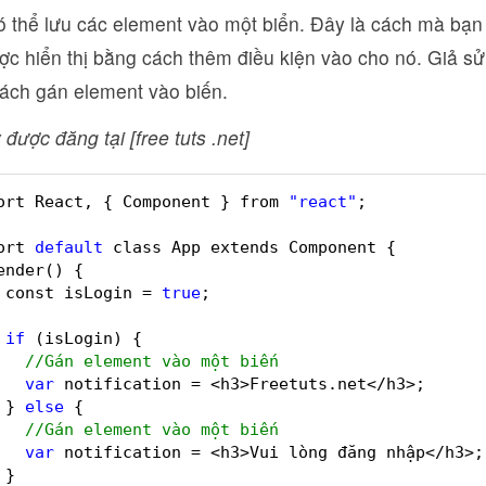
ó thể lưu các element vào một biển. Đây là cách mà bạn 
c hiển thị bằng cách thêm điều kiện vào cho nó. Giả sử, 
cách gán element vào biến.
 được đăng tại [free tuts .net]
ort React, { Component } from 
"react"
;
ort 
default
class App extends Component {
ender() {
const isLogin = 
true
;
if
(isLogin) {
//Gán element vào một biến
var
notification = <h3>Freetuts.net</h3>;
} 
else
{
//Gán element vào một biến
var
notification = <h3>Vui lòng đăng nhập</h3>;
}