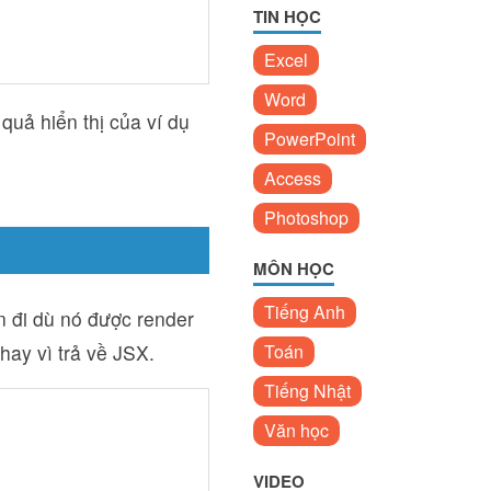
TIN HỌC
Excel
Word
quả hiển thị của ví dụ
PowerPoint
Access
Photoshop
MÔN HỌC
Tiếng Anh
 đi dù nó được render
hay vì trả về JSX.
Toán
Tiếng Nhật
Văn học
VIDEO