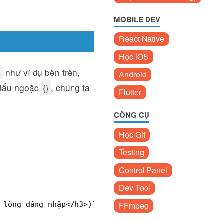
MOBILE DEV
React Native
Học iOS
)
như ví dụ bên trên,
Android
 dấu ngoặc
{}
, chúng ta
Flutter
CÔNG CỤ
Học Git
Testing
Control Panel
Dev Tool
 lòng đăng nhập</h3>)}
FFmpeg