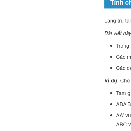
Tính c
Lăng trụ ta
Bài viết này
Trong 
Các mặ
Các cạ
Ví dụ
: Cho
Tam gi
ABA’B,
AA’ vu
ABC và