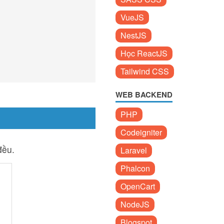
VueJS
NestJS
Học ReactJS
Tailwind CSS
WEB BACKEND
PHP
Codeigniter
đều.
Laravel
Phalcon
OpenCart
NodeJS
Blogspot