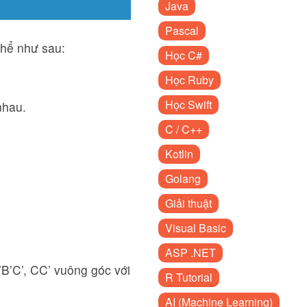
Java
Pascal
thể như sau:
Học C#
Học Ruby
Học Swift
nhau.
C / C++
Kotlin
Golang
Giải thuật
Visual Basic
ASP .NET
B’C’, CC’ vuông góc với
R Tutorial
AI (Machine Learning)