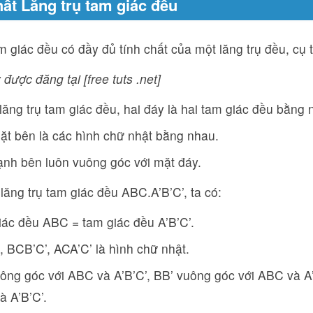
hất Lăng trụ tam giác đều
m giác đều có đầy đủ tính chất của một lăng trụ đều, cụ 
 được đăng tại [free tuts .net]
lăng trụ tam giác đều, hai đáy là hai tam giác đều bằng 
t bên là các hình chữ nhật bằng nhau.
nh bên luôn vuông góc với mặt đáy.
 lăng trụ tam giác đều ABC.A’B’C’, ta có:
ác đều ABC = tam giác đều A’B’C’.
 BCB’C’, ACA’C’ là hình chữ nhật.
ông góc với ABC và A’B’C’, BB’ vuông góc với ABC và A’
 A’B’C’.