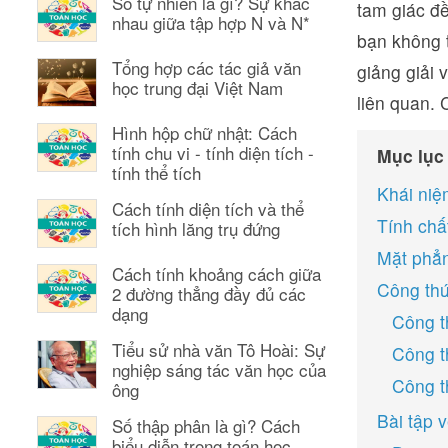
Số tự nhiên là gì? Sự khác
tam giác đề
nhau giữa tập hợp N và N*
bạn không t
Tổng hợp các tác giả văn
giảng giải 
học trung đại Việt Nam
liên quan. 
Hình hộp chữ nhật: Cách
tính chu vi - tính diện tích -
Mục lục
tính thể tích
Khái niệ
Cách tính diện tích và thể
Tính chấ
tích hình lăng trụ đứng
Mặt phẳn
Cách tính khoảng cách giữa
Công thức
2 đường thẳng đầy đủ các
dạng
Công t
Tiểu sử nhà văn Tô Hoài: Sự
Công t
nghiệp sáng tác văn học của
Công th
ông
Bài tập 
Số thập phân là gì? Cách
biểu diễn trong toán học