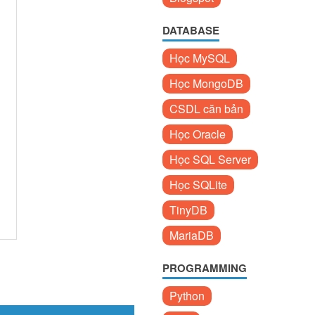
DATABASE
Học MySQL
Học MongoDB
CSDL căn bản
Học Oracle
Học SQL Server
Học SQLite
TinyDB
MariaDB
PROGRAMMING
Python