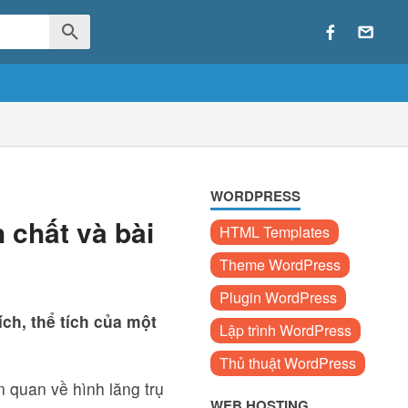
WORDPRESS
h chất và bài
HTML Templates
Theme WordPress
Plugin WordPress
ích, thể tích của một
Lập trình WordPress
Thủ thuật WordPress
n quan về hình lăng trụ
WEB HOSTING