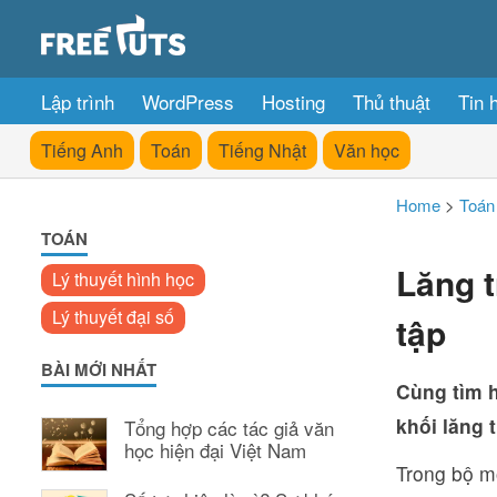
Lập trình
WordPress
Hosting
Thủ thuật
Tin 
Tiếng Anh
Toán
Tiếng Nhật
Văn học
Home
>
Toán
TOÁN
Lăng t
Lý thuyết hình học
Lý thuyết đại số
tập
BÀI MỚI NHẤT
Cùng tìm h
khối lăng 
Tổng hợp các tác giả văn
học hiện đại Việt Nam
Trong bộ mô