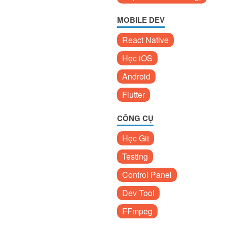
MOBILE DEV
React Native
Học iOS
Android
Flutter
CÔNG CỤ
Học Git
Testing
Control Panel
Dev Tool
FFmpeg