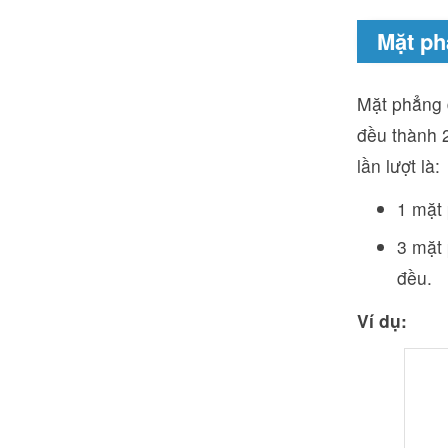
Mặt ph
Mặt phẳng đ
đều thành 2
lần lượt là:
1 mặt 
3 mặt 
đều.
Ví dụ: