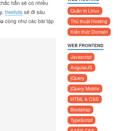
 chắc hẳn sẽ có nhiều
Quản trị Linux
ay,
freetuts
sẽ đi sâu
ều
cũng như các bài tập
Thủ thuật Hosting
Kiến thức Domain
WEB FRONTEND
Javascript
AngularJS
jQuery
jQuery Mobile
HTML & CSS
Bootstrap
TypeScript
SASS CSS