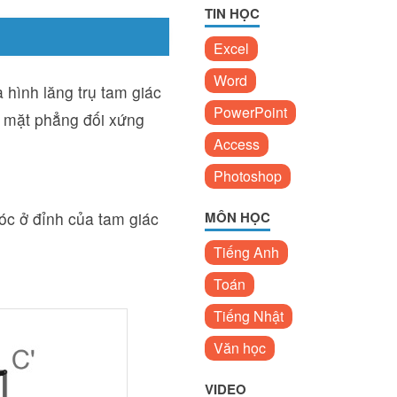
TIN HỌC
Excel
Word
 hình lăng trụ tam giác
PowerPoint
4 mặt phẳng đối xứng
Access
Photoshop
óc ở đỉnh của tam giác
MÔN HỌC
Tiếng Anh
Toán
Tiếng Nhật
Văn học
VIDEO