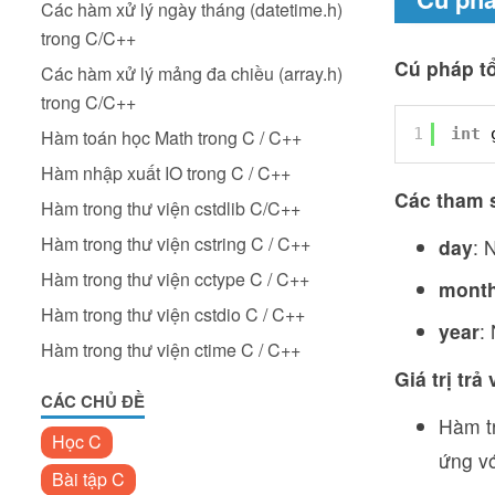
Các hàm xử lý ngày tháng (datetime.h)
trong C/C++
Cú pháp t
Các hàm xử lý mảng đa chiều (array.h)
trong C/C++
1
int
Hàm toán học Math trong C / C++
Hàm nhập xuất IO trong C / C++
Các tham 
Hàm trong thư viện cstdlib C/C++
Hàm trong thư viện cstring C / C++
day
: 
Hàm trong thư viện cctype C / C++
mont
Hàm trong thư viện cstdio C / C++
year
:
Hàm trong thư viện ctime C / C++
Giá trị tr
CÁC CHỦ ĐỀ
Hàm tr
Học C
ứng vớ
Bài tập C