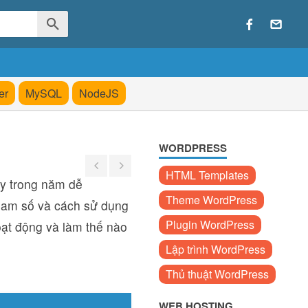
er
MySQL
NodeJS
WORDPRESS
HTML Templates
y trong năm dễ
Theme WordPress
 tham số và cách sử dụng
Plugin WordPress
ạt động và làm thế nào
Lập trình WordPress
Thủ thuật WordPress
WEB HOSTING