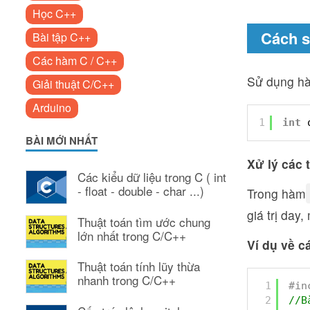
Học C++
Cách s
Bài tập C++
Các hàm C / C++
Sử dụng 
Giải thuật C/C++
Arduino
1
int
BÀI MỚI NHẤT
Xử lý các 
Các kiểu dữ liệu trong C ( int
- float - double - char ...)
Trong hàm
giá trị day
Thuật toán tìm ước chung
lớn nhất trong C/C++
Ví dụ về 
Thuật toán tính lũy thừa
nhanh trong C/C++
1
#in
2
//B