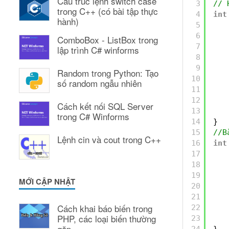
Cấu trúc lệnh switch case
3
// 
trong C++ (có bài tập thực
4
int
hành)
5
6
ComboBox - ListBox trong
7
lập trình C# winforms
8
9
Random trong Python: Tạo
10
số random ngẫu nhiên
11
12
Cách kết nối SQL Server
13
trong C# Winforms
14
}
15
//B
Lệnh cin và cout trong C++
16
int
17
18
19
MỚI CẬP NHẬT
20
21
Cách khai báo biến trong
22
PHP, các loại biến thường
23
gặp
24
}