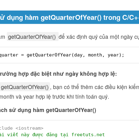
ử dụng hàm getQuarterOfYear() trong C/C+
hàm
getQuarterOfYear()
để xác định quý của một ngày cụ
quarter = getQuarterOfYear(day, month, year);
trường hợp đặc biệt như ngày không hợp lệ:
getQuarterOfYear()
, bạn có thể thêm các điều kiện kiể
, month và year hợp lệ trước khi tính toán quý.
cách sử dụng hàm getQuarterOfYear()
clude <iostream>
ài viết này được đăng tại freetuts.net