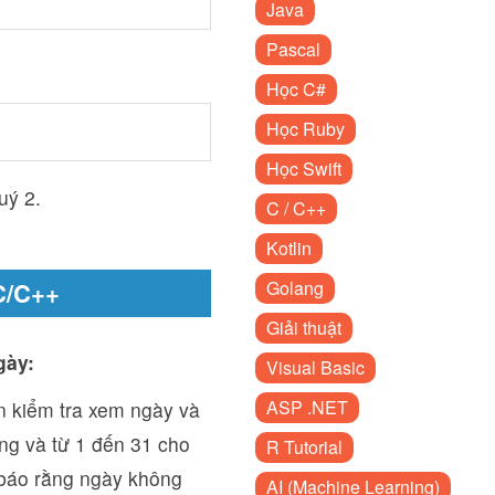
Java
Pascal
Học C#
Học Ruby
Học Swift
uý 2.
C / C++
Kotlin
C/C++
Golang
Giải thuật
gày:
Visual Basic
ASP .NET
ần kiểm tra xem ngày và
ng và từ 1 đến 31 cho
R Tutorial
 báo rằng ngày không
AI (Machine Learning)