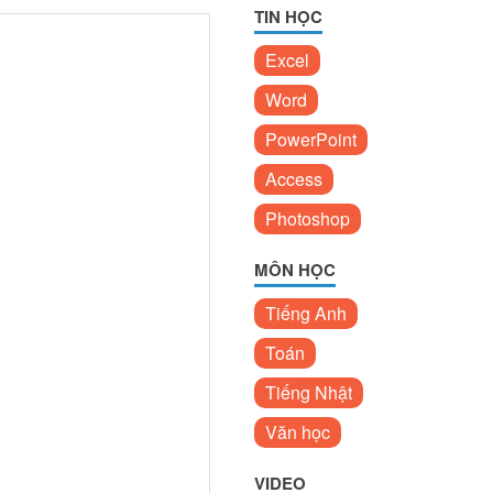
TIN HỌC
Excel
Word
PowerPoint
Access
Photoshop
MÔN HỌC
Tiếng Anh
Toán
Tiếng Nhật
Văn học
VIDEO