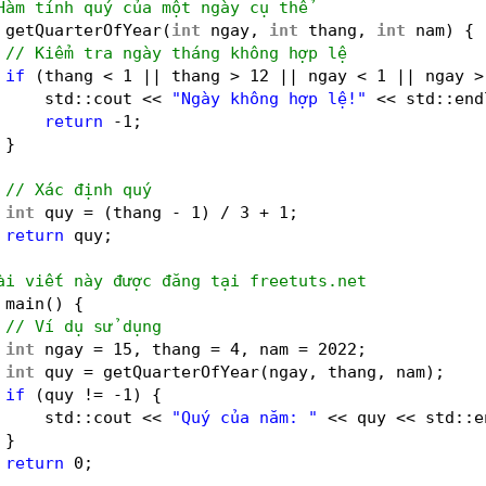
Hàm tính quý của một ngày cụ thể
getQuarterOfYear(
int
ngay, 
int
thang, 
int
nam) {
// Kiểm tra ngày tháng không hợp lệ
if
(thang < 1 || thang > 12 || ngay < 1 || ngay >
std::cout << 
"Ngày không hợp lệ!"
<< std::end
return
-1;
}
// Xác định quý
int
quy = (thang - 1) / 3 + 1;
return
quy;
ài viết này được đăng tại freetuts.net
main() {
// Ví dụ sử dụng
int
ngay = 15, thang = 4, nam = 2022;
int
quy = getQuarterOfYear(ngay, thang, nam);
if
(quy != -1) {
std::cout << 
"Quý của năm: "
<< quy << std::e
}
return
0;