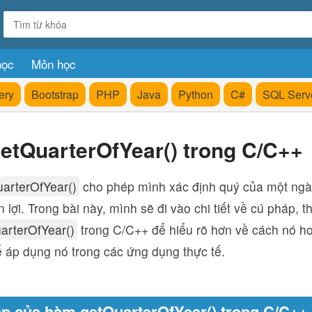
học
Môn học
ery
Bootstrap
PHP
Java
Python
C#
SQL Serv
etQuarterOfYear() trong C/C++
arterOfYear()
cho phép mình xác định quý của một ngà
n lợi. Trong bài này, mình sẽ đi vào chi tiết về cú pháp,
arterOfYear()
trong C/C++ để hiểu rõ hơn về cách nó ho
ể áp dụng nó trong các ứng dụng thực tế.
p của hàm getQuarterOfYear() trong C/C++