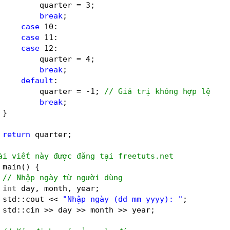
quarter = 3;
break
;
case
10:
case
11:
case
12:
quarter = 4;
break
;
default
:
quarter = -1; 
// Giá trị không hợp lệ
break
;
}
return
quarter;
ài viết này được đăng tại freetuts.net
main() {
// Nhập ngày từ người dùng
int
day, month, year;
std::cout << 
"Nhập ngày (dd mm yyyy): "
;
std::cin >> day >> month >> year;