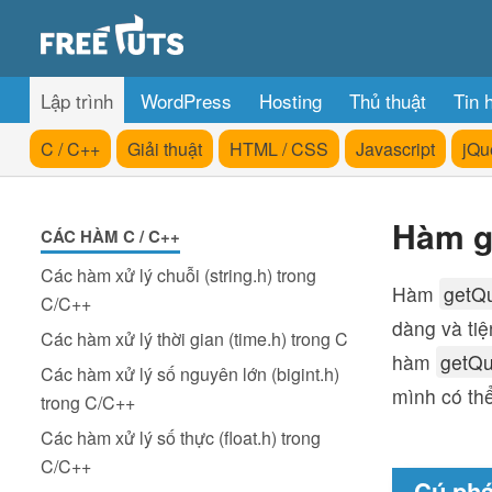
Lập trình
WordPress
Hosting
Thủ thuật
Tin 
C / C++
Giải thuật
HTML / CSS
Javascript
jQu
Hàm g
CÁC HÀM C / C++
Các hàm xử lý chuỗi (string.h) trong
Hàm
getQu
C/C++
dàng và tiệ
Các hàm xử lý thời gian (time.h) trong C
hàm
getQu
Các hàm xử lý số nguyên lớn (bigint.h)
mình có th
trong C/C++
Các hàm xử lý số thực (float.h) trong
C/C++
Cú phá