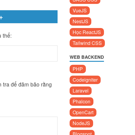
VueJS
+
NestJS
Học ReactJS
 thể:
Tailwind CSS
WEB BACKEND
PHP
Codeigniter
m tra để đảm bảo rằng
Laravel
Phalcon
OpenCart
NodeJS
Blogspot