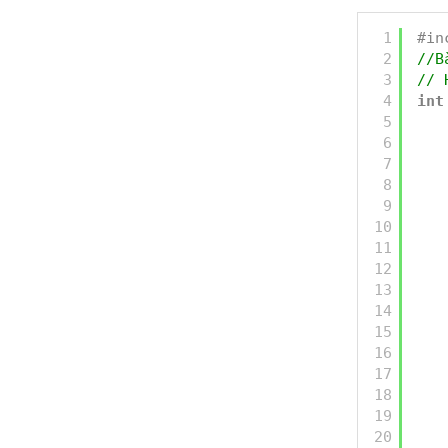
1
#in
2
//B
3
// 
4
int
5
6
7
8
9
10
11
12
13
14
15
16
17
18
19
20