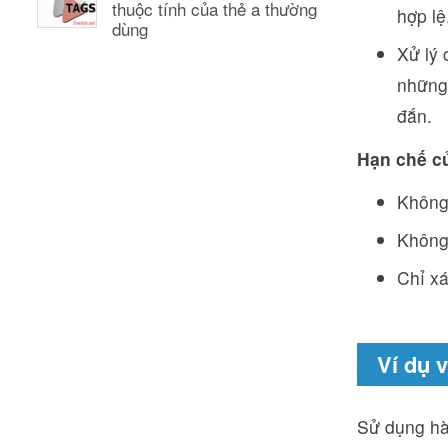
thuộc tính của thẻ a thường
hợp lệ
dùng
Xử lý 
những 
đắn.
Hạn chế c
Không 
Không 
Chỉ xá
Ví dụ 
Sử dụng hà