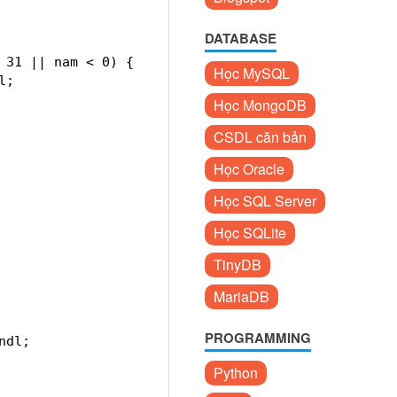
DATABASE
 31 || nam < 0) {
Học MySQL
l;
Học MongoDB
CSDL căn bản
Học Oracle
Học SQL Server
Học SQLite
TinyDB
MariaDB
PROGRAMMING
ndl;
Python