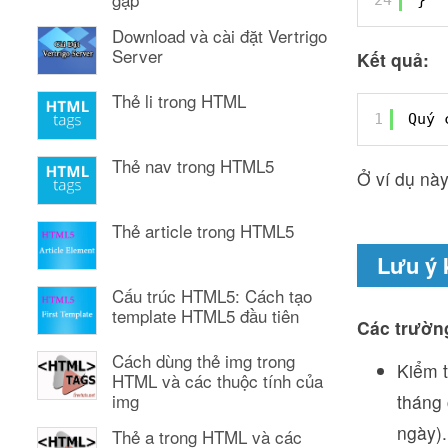
Download và cài đặt Vertrigo
Server
Kết quả:
Thẻ li trong HTML
1
Quý 
Thẻ nav trong HTML5
Ở ví dụ này
Thẻ article trong HTML5
Lưu ý 
Cấu trúc HTML5: Cách tạo
template HTML5 đầu tiên
Các trường
Cách dùng thẻ img trong
Kiểm t
HTML và các thuộc tính của
img
tháng 
ngày).
Thẻ a trong HTML và các