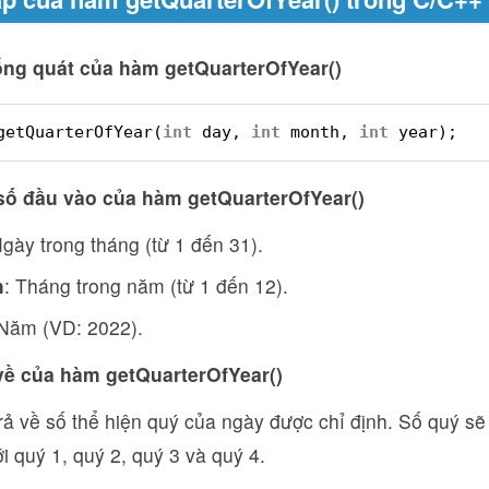
ổng quát của hàm getQuarterOfYear()
getQuarterOfYear(
int
day, 
int
month, 
int
year);
số đầu vào của hàm getQuarterOfYear()
Ngày trong tháng (từ 1 đến 31).
h
: Tháng trong năm (từ 1 đến 12).
 Năm (VD: 2022).
ả về của hàm getQuarterOfYear()
ả về số thể hiện quý của ngày được chỉ định. Số quý sẽ 
i quý 1, quý 2, quý 3 và quý 4.