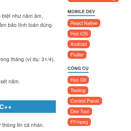
MOBILE DEV
c biệt như năm âm,
React Native
đảm bảo tính toán đúng
Học iOS
Android
Flutter
ong tháng (ví dụ: 31/4).
CÔNG CỤ
Học Git
 xét năm.
Testing
Control Panel
/C++
Dev Tool
FFmpeg
thông tin cá nhân.