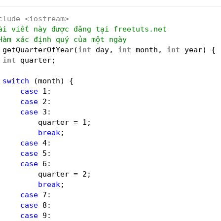
clude <iostream>
ài viết này được đăng tại freetuts.net
Hàm xác định quý của một ngày
getQuarterOfYear(
int
day, 
int
month, 
int
year) {
int
quarter;
switch
(month) {
case
1:
case
2:
case
3:
quarter = 1;
break
;
case
4:
case
5:
case
6:
quarter = 2;
break
;
case
7:
case
8:
case
9: