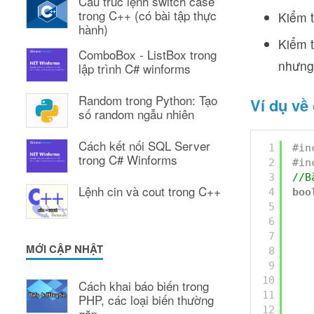
Cấu trúc lệnh switch case
trong C++ (có bài tập thực
Kiểm t
hành)
Kiểm t
ComboBox - ListBox trong
nhưng 
lập trình C# winforms
Random trong Python: Tạo
Ví dụ về
số random ngẫu nhiên
Cách kết nối SQL Server
1
#in
trong C# Winforms
2
#in
3
//B
Lệnh cin và cout trong C++
4
boo
5
6
7
MỚI CẬP NHẬT
8
9
10
Cách khai báo biến trong
11
PHP, các loại biến thường
12
gặp