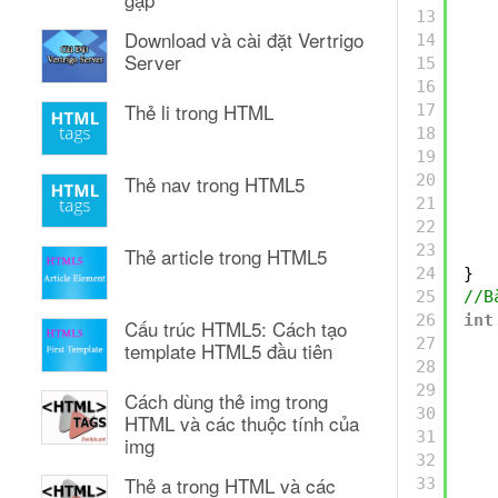
13
Download và cài đặt Vertrigo
14
Server
15
16
Thẻ li trong HTML
17
18
19
20
Thẻ nav trong HTML5
21
22
23
Thẻ article trong HTML5
24
}
25
//B
26
int
Cấu trúc HTML5: Cách tạo
27
template HTML5 đầu tiên
28
29
Cách dùng thẻ img trong
30
HTML và các thuộc tính của
31
img
32
Thẻ a trong HTML và các
33