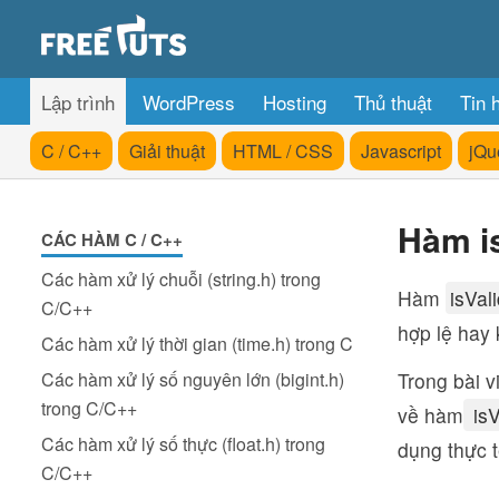
Lập trình
WordPress
Hosting
Thủ thuật
Tin 
C / C++
Giải thuật
HTML / CSS
Javascript
jQu
Hàm is
CÁC HÀM C / C++
Các hàm xử lý chuỗi (string.h) trong
Hàm
isVal
C/C++
hợp lệ hay 
Các hàm xử lý thời gian (time.h) trong C
Các hàm xử lý số nguyên lớn (bigint.h)
Trong bài v
trong C/C++
về hàm
isV
Các hàm xử lý số thực (float.h) trong
dụng thực 
C/C++