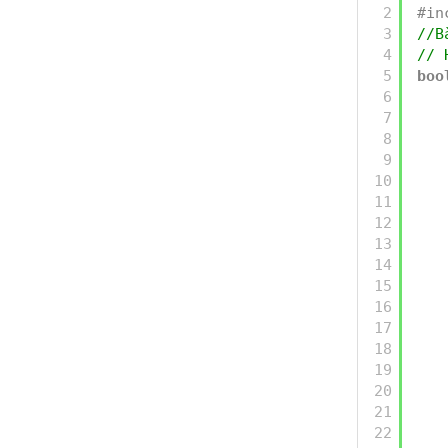
2
#in
3
//B
4
// 
5
boo
6
7
8
9
10
11
12
13
14
15
16
17
18
19
20
21
22