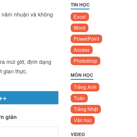
TIN HỌC
ới năm nhuận và không
Excel
Word
PowerPoint
Access
Photoshop
ra múi giờ, định dạng
i gian thực.
MÔN HỌC
Tiếng Anh
C++
Toán
Tiếng Nhật
ơn giản
Văn học
VIDEO