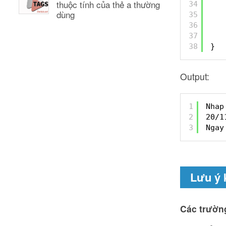
thuộc tính của thẻ a thường
34
dùng
35
36
37
38
}
Output:
1
Nhap
2
20/1
3
Ngay
Lưu ý 
Các trường