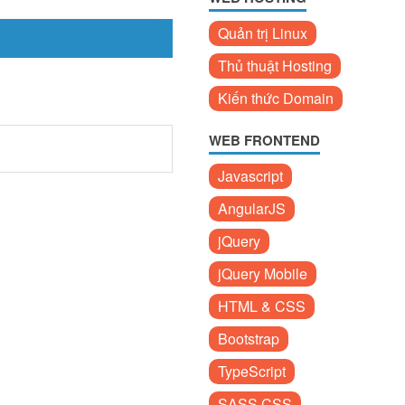
Quản trị Linux
Thủ thuật Hosting
Kiến thức Domain
WEB FRONTEND
Javascript
AngularJS
jQuery
jQuery Mobile
HTML & CSS
Bootstrap
TypeScript
SASS CSS