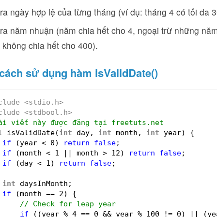
ra ngày hợp lệ của từng tháng (ví dụ: tháng 4 có tối đa 
ra năm nhuận (năm chia hết cho 4, ngoại trừ những năm
không chia hết cho 400).
 cách sử dụng hàm isValidDate()
clude <stdio.h>
clude <stdbool.h>
ài viết này được đăng tại freetuts.net
l
isValidDate(
int
day, 
int
month, 
int
year) {
if
(year < 0) 
return
false
;
if
(month < 1 || month > 12) 
return
false
;
if
(day < 1) 
return
false
;
int
daysInMonth;
if
(month == 2) {
// Check for leap year
if
((year % 4 == 0 && year % 100 != 0) || (ye