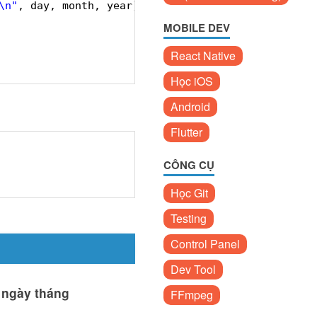
\n"
, day, month, year);
MOBILE DEV
React Native
Học iOS
Android
Flutter
CÔNG CỤ
Học Git
Testing
Control Panel
Dev Tool
a ngày tháng
FFmpeg