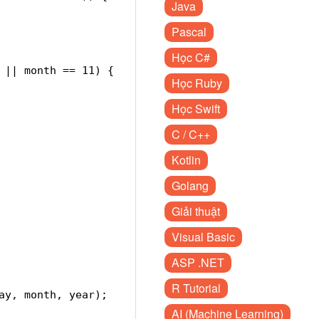
Java
Pascal
Học C#
 || month == 11) {
Học Ruby
Học Swift
C / C++
Kotlin
Golang
Giải thuật
Visual Basic
ASP .NET
R Tutorial
ay, month, year);
AI (Machine Learning)