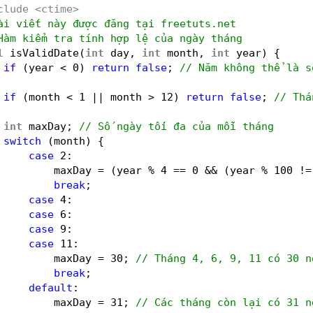
clude <ctime>
ài viết này được đăng tại freetuts.net
Hàm kiểm tra tính hợp lệ của ngày tháng
l
isValidDate(
int
day, 
int
month, 
int
year) {
if
(year < 0) 
return
false
; 
// Năm không thể là s
if
(month < 1 || month > 12) 
return
false
; 
// Thá
int
maxDay; 
// Số ngày tối đa của mỗi tháng
switch
(month) {
case
2:
maxDay = (year % 4 == 0 && (year % 100 !=
break
;
case
4:
case
6:
case
9:
case
11:
maxDay = 30; 
// Tháng 4, 6, 9, 11 có 30 n
break
;
default
:
maxDay = 31; 
// Các tháng còn lại có 31 n