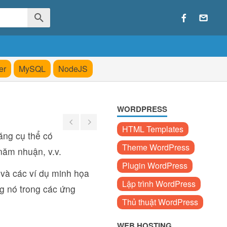
er
MySQL
NodeJS
WORDPRESS
HTML Templates
áng cụ thể có
Theme WordPress
năm nhuận, v.v.
Plugin WordPress
g và các ví dụ minh họa
Lập trình WordPress
g nó trong các ứng
Thủ thuật WordPress
WEB HOSTING