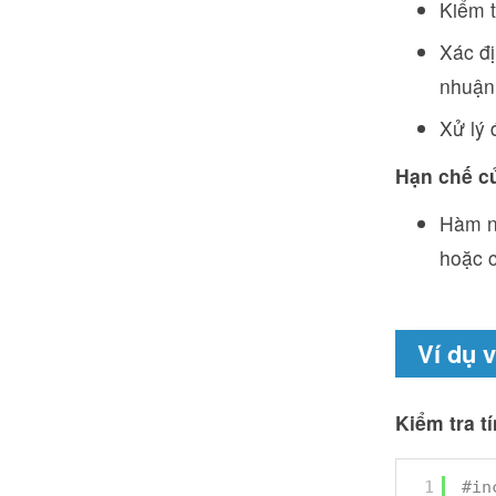
Kiểm t
Xác đị
nhuận
Xử lý 
Hạn chế củ
Hàm nà
hoặc c
Ví dụ 
Kiểm tra t
1
#in