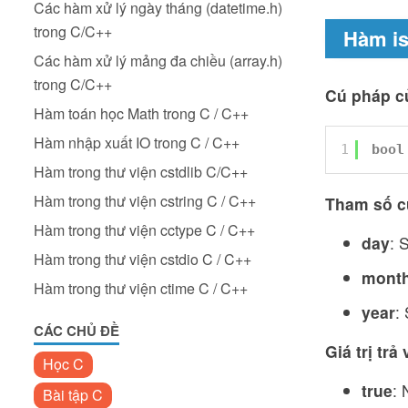
Các hàm xử lý ngày tháng (datetime.h)
trong C/C++
Hàm is
Các hàm xử lý mảng đa chiều (array.h)
trong C/C++
Cú pháp củ
Hàm toán học Math trong C / C++
Hàm nhập xuất IO trong C / C++
1
bool
Hàm trong thư viện cstdlib C/C++
Hàm trong thư viện cstring C / C++
Tham số c
Hàm trong thư viện cctype C / C++
day
: 
Hàm trong thư viện cstdio C / C++
mont
Hàm trong thư viện ctime C / C++
year
:
CÁC CHỦ ĐỀ
Giá trị trả
Học C
true
: 
Bài tập C