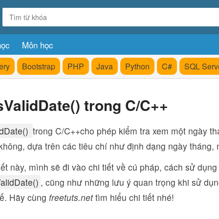
học
Môn học
ery
Bootstrap
PHP
Java
Python
C#
SQL Serv
ValidDate() trong C/C++
idDate()
trong C/C++cho phép kiểm tra xem một ngày th
không, dựa trên các tiêu chí như định dạng ngày tháng, 
iết này, mình sẽ đi vào chi tiết về cú pháp, cách sử dụn
alidDate()
, cũng như những lưu ý quan trọng khi sử dụn
tế. Hãy cùng
freetuts.net
tìm hiểu chi tiết nhé!