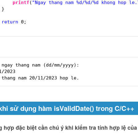
printf
(
"Ngay thang nam %d/%d/%d khong hop le.
}
return
0;
 ngay thang nam (dd/mm/yyyy): 
1/2023
 thang nam 20/11/2023 hop le.
khi sử dụng hàm isValidDate() trong C/C++
 hợp đặc biệt cần chú ý khi kiểm tra tính hợp lệ củ