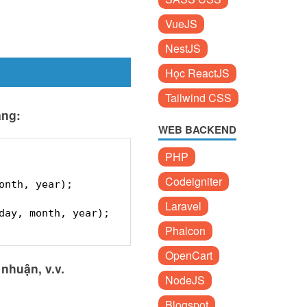
VueJS
NestJS
Học ReactJS
Tailwind CSS
áng:
WEB BACKEND
PHP
Codeigniter
onth, year);
Laravel
day, month, year);
Phalcon
OpenCart
nhuận, v.v.
NodeJS
Blogspot