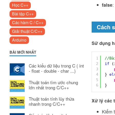
false
:
Học C++
Bài tập C++
Các hàm C / C++
Cách s
Giải thuật C/C++
Arduino
Sử dụng hà
BÀI MỚI NHẤT
1
//Bà
2
if
(
Các kiểu dữ liệu trong C ( int
3
- float - double - char ...)
4
} 
el
5
Thuật toán tìm ước chung
6
}
lớn nhất trong C/C++
Thuật toán tính lũy thừa
Xử lý các 
nhanh trong C/C++
Kiểm t