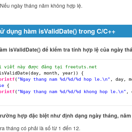
 Nếu ngày tháng năm không hợp lệ.
ử dụng hàm isValidDate() trong C/C++
m isValidDate() để kiểm tra tính hợp lệ của ngày th
i viết này được đăng tại freetuts.net
isValidDate(day, month, year)) {
printf
(
"Ngay thang nam %d/%d/%d hop le.\n"
, day, m
se
{
printf
(
"Ngay thang nam %d/%d/%d khong hop le.\n"
, 
trường hợp đặc biệt như định dạng ngày tháng, năm 
ra tháng có phải là số từ 1 đến 12.