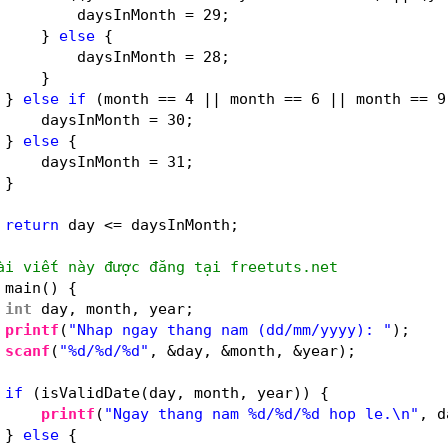
daysInMonth = 29;
} 
else
{
daysInMonth = 28;
}
} 
else
if
(month == 4 || month == 6 || month == 9
daysInMonth = 30;
} 
else
{
daysInMonth = 31;
}
return
day <= daysInMonth;
ài viết này được đăng tại freetuts.net
main() {
int
day, month, year;
printf
(
"Nhap ngay thang nam (dd/mm/yyyy): "
);
scanf
(
"%d/%d/%d"
, &day, &month, &year);
if
(isValidDate(day, month, year)) {
printf
(
"Ngay thang nam %d/%d/%d hop le.\n"
, d
} 
else
{