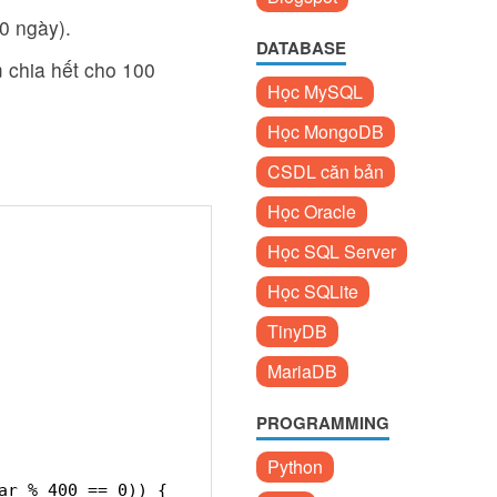
30 ngày).
DATABASE
 chia hết cho 100
Học MySQL
Học MongoDB
CSDL căn bản
Học Oracle
Học SQL Server
Học SQLite
TinyDB
MariaDB
PROGRAMMING
Python
ar % 400 == 0)) {