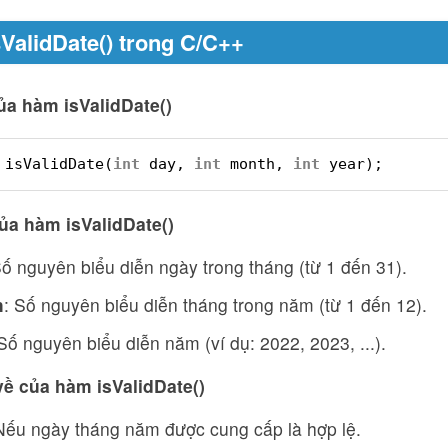
ValidDate() trong C/C++
a hàm isValidDate()
isValidDate(
int
day, 
int
month, 
int
year);
ủa hàm isValidDate()
Số nguyên biểu diễn ngày trong tháng (từ 1 đến 31).
h
: Số nguyên biểu diễn tháng trong năm (từ 1 đến 12).
 Số nguyên biểu diễn năm (ví dụ: 2022, 2023, ...).
 về của hàm isValidDate()
Nếu ngày tháng năm được cung cấp là hợp lệ.