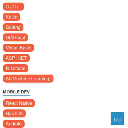
C / C++
Kotlin
Golang
Giải thuật
Visual Basic
ASP .NET
R Tutorial
AI (Machine Learning)
MOBILE DEV
React Native
Học iOS
Top
Android