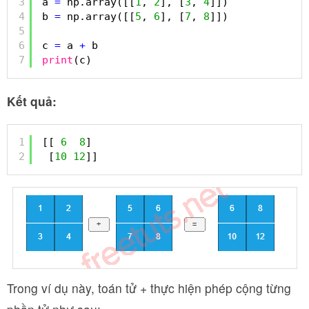
3
a 
=
np.array([[
1
, 
2
], [
3
, 
4
]])
4
b 
=
np.array([[
5
, 
6
], [
7
, 
8
]])
5
6
c 
=
a 
+
b
7
print
(c)
Kết quả:
1
[[ 
6
8
]
2
[
10
12
]]
Trong ví dụ này, toán tử + thực hiện phép cộng từng