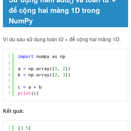
để cộng hai mảng 1D trong
NumPy
Ví dụ sau sử dụng toán tử + để cộng hai mảng 1D:
1
import
numpy as np
2
3
a 
=
np.array([
1
, 
2
])
4
b 
=
np.array([
2
, 
3
])
5
6
c 
=
a 
+
b
7
print
(c)
Kết quả:
1
[
3
5
]