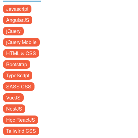
Javascript
AngularJS
jQuery
jQuery Mobile
HTML & CSS
Bootstrap
TypeScript
SASS CSS
VueJS
NestJS
Học ReactJS
Tailwind CSS