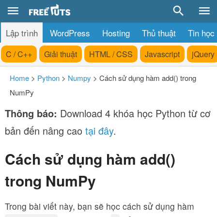
Lập trình
WordPress
Hosting
Thủ thuật
Tin học
C / C++
Giải thuật
HTML / CSS
Javascript
jQuery
Home
>
Python
>
Numpy
>
Cách sử dụng hàm add() trong
NumPy
Thông báo:
Download 4 khóa học Python từ cơ
bản đến nâng cao
tại đây
.
Cách sử dụng hàm add()
trong NumPy
Trong bài viết này, bạn sẽ học cách sử dụng hàm