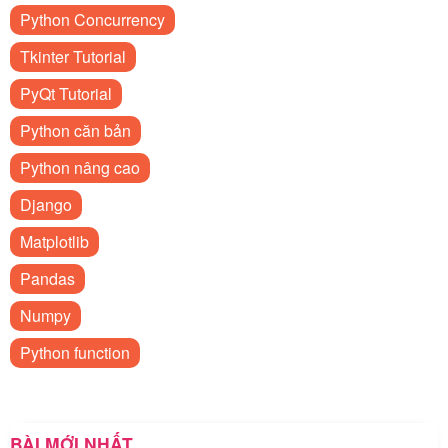
Python Concurrency
Tkinter Tutorial
PyQt Tutorial
Python căn bản
Python nâng cao
Django
Matplotlib
Pandas
Numpy
Python function
BÀI MỚI NHẤT