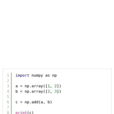
1
import
numpy as np
2
3
a 
=
np.array([
1
, 
2
])
4
b 
=
np.array([
2
, 
3
])
5
6
c 
=
np.add(a, b)
7
8
print
(c)