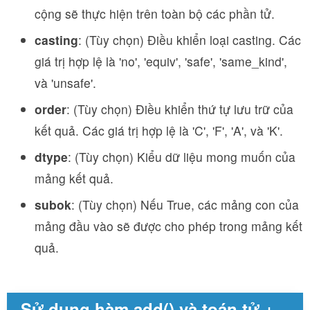
cộng sẽ thực hiện trên toàn bộ các phần tử.
casting
: (Tùy chọn) Điều khiển loại casting. Các
giá trị hợp lệ là 'no', 'equiv', 'safe', 'same_kind',
và 'unsafe'.
order
: (Tùy chọn) Điều khiển thứ tự lưu trữ của
kết quả. Các giá trị hợp lệ là 'C', 'F', 'A', và 'K'.
dtype
: (Tùy chọn) Kiểu dữ liệu mong muốn của
mảng kết quả.
subok
: (Tùy chọn) Nếu True, các mảng con của
mảng đầu vào sẽ được cho phép trong mảng kết
quả.
Sử dụng hàm add() và toán tử +