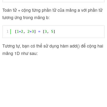
Toán tử + cộng từng phần tử của mảng a với phần tử
tương ứng trong mảng b:
1
[
1
+
2
, 
2
+
3
] 
=
[
3
, 
5
]
Tương tự, bạn có thể sử dụng hàm add() để cộng hai
mảng 1D như sau: