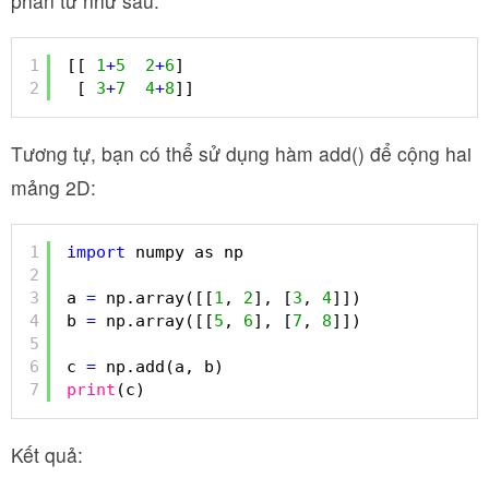
phần tử như sau:
1
[[ 
1
+
5
2
+
6
]
2
[ 
3
+
7
4
+
8
]]
Tương tự, bạn có thể sử dụng hàm add() để cộng hai
mảng 2D:
1
import
numpy as np
2
3
a 
=
np.array([[
1
, 
2
], [
3
, 
4
]])
4
b 
=
np.array([[
5
, 
6
], [
7
, 
8
]])
5
6
c 
=
np.add(a, b)
7
print
(c)
Kết quả: