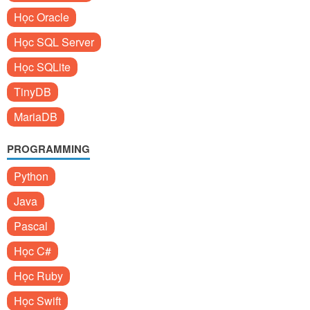
Học Oracle
Học SQL Server
Học SQLite
TinyDB
MariaDB
PROGRAMMING
Python
Java
Pascal
Học C#
Học Ruby
Học Swift