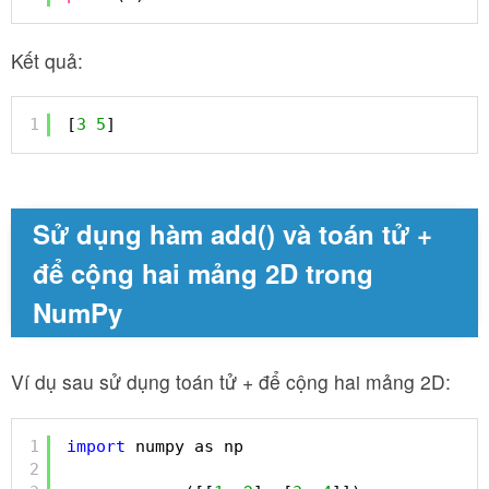
Kết quả:
1
[
3
5
]
Sử dụng hàm add() và toán tử +
để cộng hai mảng 2D trong
NumPy
Ví dụ sau sử dụng toán tử + để cộng hai mảng 2D:
1
import
numpy as np
2