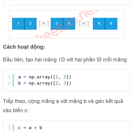
Cách hoạt động:
Đầu tiên, tạo hai mảng 1D với hai phần tử mỗi mảng:
1
a 
=
np.array([
1
, 
2
])
2
b 
=
np.array([
2
, 
3
])
Tiếp theo, cộng mảng a với mảng b và gán kết quả
vào biến c:
1
c 
=
a 
+
b