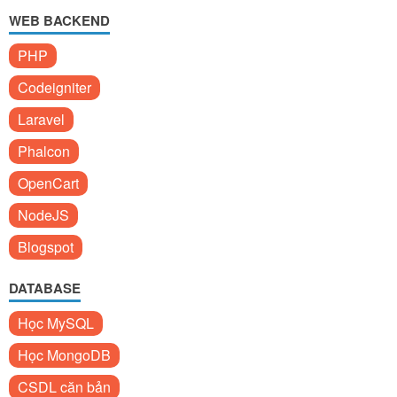
WEB BACKEND
PHP
Codeigniter
Laravel
Phalcon
OpenCart
NodeJS
Blogspot
DATABASE
Học MySQL
Học MongoDB
CSDL căn bản