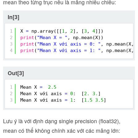
mean theo từng trục nếu là mảng nhiều chiều:
In[3]
1
X 
=
np.array([[
1
, 
2
], [
3
, 
4
]])
2
print
(
"Mean X = "
, np.mean(X))
3
print
(
"Mean X với axis = 0: "
, np.mean(X, 
4
print
(
"Mean X với axis = 1: "
, np.mean(X, 
Out[3]
1
Mean X 
=
2.5
2
Mean X với axis 
=
0
:  [
2.
3.
]
3
Mean X với axis 
=
1
:  [
1.5
3.5
]
Lưu ý là với định dạng single precision (float32),
mean có thể không chính xác với các mảng lớn: