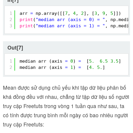
1
arr 
=
np.array([[
7
, 
4
, 
2
], [
3
, 
9
, 
5
]])
2
print
(
"median arr (axis = 0) = "
, np.media
3
print
(
"median arr (axis = 1) = "
, np.media
Out[7]
1
median arr (axis 
=
0
) 
=
[
5.
6.5
3.5
]
2
median arr (axis 
=
1
) 
=
[
4.
5.
]
Mean được sử dụng chủ yếu khi tập dữ liệu phân bố
khá đồng đều với nhau, chẳng từ tập dữ liệu số người
truy cập Freetuts trong vòng 1 tuần qua như sau, ta
có tính được trung bình mỗi ngày có bao nhiêu người
truy cập Freetuts: