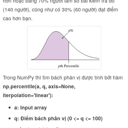
hơn hoặc bằng 70% người làm số bài kiểm tra đó
(140 người), cũng như có 30% (60 người) đạt điểm
cao hơn bạn.
Trong NumPy thì tìm bách phân vị được tính bởi hàm
np.percentile(a, q, axis=None,
iterpolation='linear'
):
a: Input array
q: Điểm bách phân vị (0 <= q <= 100)