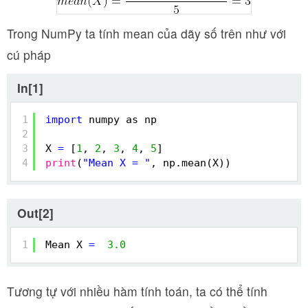
Trong NumPy ta tính mean của dãy số trên như với
cú pháp
In[1]
1
import
numpy as np
2
3
X 
=
[
1
, 
2
, 
3
, 
4
, 
5
]
4
print
(
"Mean X = "
, np.mean(X))
Out[2]
1
Mean X 
=
3.0
Tương tự với nhiều hàm tính toán, ta có thể tính