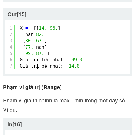
Out[15]
1
X 
=
[[
14.
96.
]
2
[nan 
82.
]
3
[
80.
67.
]
4
[
77.
nan]
5
[
99.
87.
]]
6
Giá trị lớn nhất:  
99.0
7
Giá trị bé nhất:  
14.0
Phạm vi giá trị (Range)
Phạm vi giá trị chính là max - min trong một dãy số.
Ví dụ:
In[16]