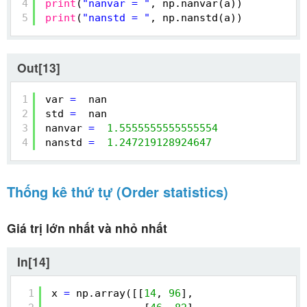
4
print
(
"nanvar = "
, np.nanvar(a))
5
print
(
"nanstd = "
, np.nanstd(a))
Out[13]
1
var 
=
nan
2
std 
=
nan
3
nanvar 
=
1.5555555555555554
4
nanstd 
=
1.247219128924647
Thống kê thứ tự (Order statistics)
Giá trị lớn nhất và nhỏ nhất
In[14]
1
x 
=
np.array([[
14
, 
96
],