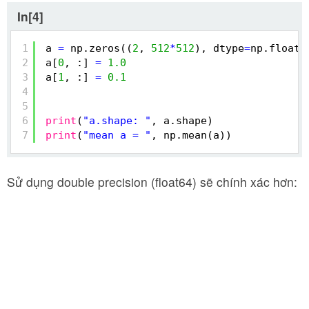
In[4]
1
a 
=
np.zeros((
2
, 
512
*
512
), dtype
=
np.float3
2
a[
0
, :] 
=
1.0
3
a[
1
, :] 
=
0.1
4
5
6
print
(
"a.shape: "
, a.shape)
7
print
(
"mean a = "
, np.mean(a))
Sử dụng double precision (float64) sẽ chính xác hơn: