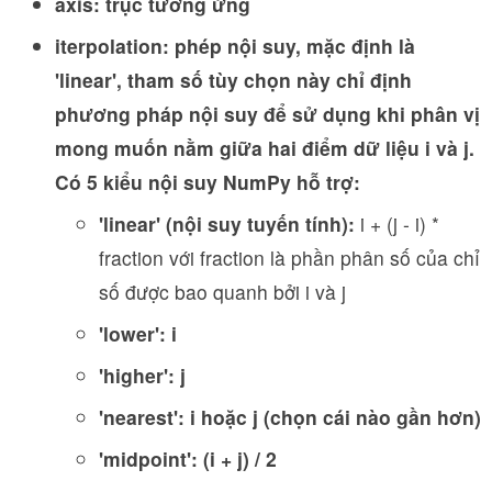
axis: trục tương ứng
iterpolation: phép nội suy, mặc định là
'linear', tham số tùy chọn này chỉ định
phương pháp nội suy để sử dụng khi phân vị
mong muốn nằm giữa hai điểm dữ liệu i và j.
Có 5 kiểu nội suy NumPy hỗ trợ:
​'linear' (nội suy tuyến tính):
i + (j - i) *
fraction với fraction là phần phân số của chỉ
số được bao quanh bởi i và j
'lower': i
'higher': j
'nearest': i hoặc j (chọn cái nào gần hơn)
'midpoint': (i + j) / 2