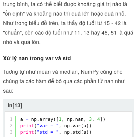
trung bình, ta có thể biết được khoảng giá trị nào là
"ổn định" và khoảng nào thì quá lớn hoặc quá nhỏ.
Như trong biểu đồ trên, ta thấy độ tuổi từ 15 - 42 là
"chuẩn", còn các độ tuổi như 11, 13 hay 45, 51 là quá
nhỏ và quá lớn.
Xử lý nan trong var và std
Tuơng tự như mean và median, NumPy cũng cho
chúng ta các hàm để bỏ qua các phần tử nan như
sau:
In[13]
1
a 
=
np.array([
1
, np.nan, 
3
, 
4
])
2
print
(
"var = "
, np.var(a))
3
print
(
"std = "
, np.std(a))