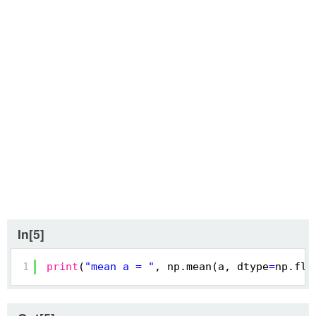
In[5]
1
print
(
"mean a = "
, np.mean(a, dtype
=
np.flo