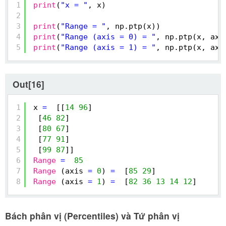
1
print
(
"x = "
, x)
2
3
print
(
"Range = "
, np.ptp(x))
4
print
(
"Range (axis = 0) = "
, np.ptp(x, axi
5
print
(
"Range (axis = 1) = "
, np.ptp(x, axi
Out[16]
1
x 
=
[[
14
96
]
2
[
46
82
]
3
[
80
67
]
4
[
77
91
]
5
[
99
87
]]
6
Range
=
85
7
Range
(axis 
=
0
) 
=
[
85
29
]
8
Range
(axis 
=
1
) 
=
[
82
36
13
14
12
]
Bách phân vị (Percentiles) và Tứ phân vị