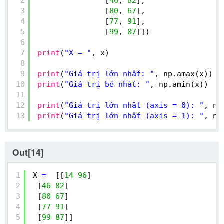
2
[
46
, 
82
],
3
[
80
, 
67
],
4
[
77
, 
91
],
5
[
99
, 
87
]])
6
7
print
(
"X = "
, x)
8
9
print
(
"Giá trị lớn nhất: "
, np.amax(x))
10
print
(
"Giá trị bé nhất: "
, np.amin(x))
11
12
print
(
"Giá trị lớn nhất (axis = 0): "
, np
13
print
(
"Giá trị lớn nhất (axis = 1): "
, np
Out[14]
1
X 
=
[[
14
96
]
2
[
46
82
]
3
[
80
67
]
4
[
77
91
]
5
[
99
87
]]