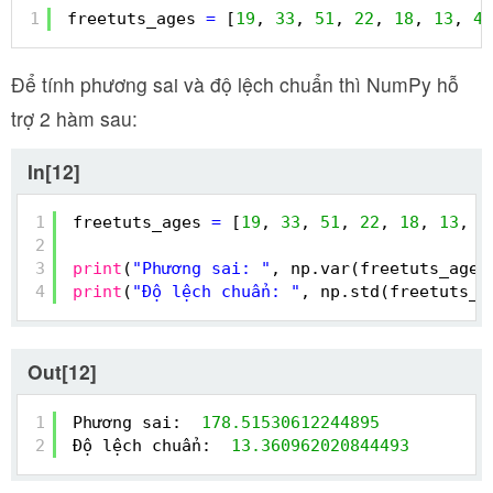
1
freetuts_ages 
=
[
19
, 
33
, 
51
, 
22
, 
18
, 
13
, 
45
Để tính phương sai và độ lệch chuẩn thì NumPy hỗ
trợ 2 hàm sau:
In[12]
1
freetuts_ages 
=
[
19
, 
33
, 
51
, 
22
, 
18
, 
13
, 
4
2
3
print
(
"Phương sai: "
, np.var(freetuts_ages
4
print
(
"Độ lệch chuẩn: "
, np.std(freetuts_a
Out[12]
1
Phương sai:  
178.51530612244895
2
Độ lệch chuẩn:  
13.360962020844493