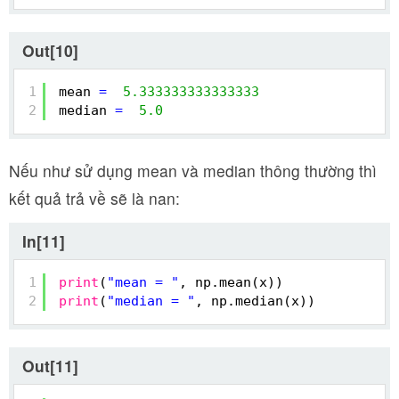
Out[10]
1
mean 
=
5.333333333333333
2
median 
=
5.0
Nếu như sử dụng mean và median thông thường thì
kết quả trả về sẽ là nan:
In[11]
1
print
(
"mean = "
, np.mean(x))
2
print
(
"median = "
, np.median(x))
Out[11]