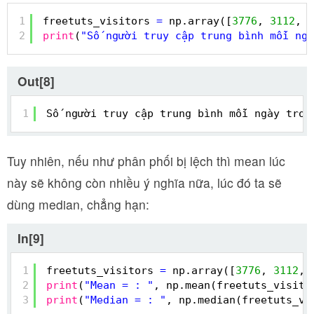
1
freetuts_visitors 
=
np.array([
3776
, 
3112
, 
3
2
print
(
"Số người truy cập trung bình mỗi ngà
Out[8]
1
Số người truy cập trung bình mỗi ngày tron
Tuy nhiên, nếu như phân phối bị lệch thì mean lúc
này sẽ không còn nhiều ý nghĩa nữa, lúc đó ta sẽ
dùng median, chẳng hạn:
In[9]
1
freetuts_visitors 
=
np.array([
3776
, 
3112
, 
2
print
(
"Mean = : "
, np.mean(freetuts_visito
3
print
(
"Median = : "
, np.median(freetuts_vi