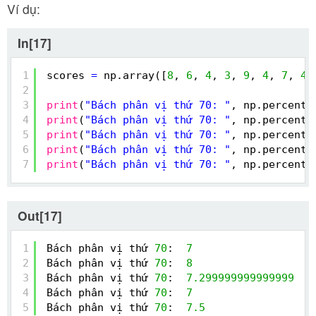
Ví dụ:
In[17]
1
scores 
=
np.array([
8
, 
6
, 
4
, 
3
, 
9
, 
4
, 
7
, 
4
,
2
3
print
(
"Bách phân vị thứ 70: "
, np.percenti
4
print
(
"Bách phân vị thứ 70: "
, np.percenti
5
print
(
"Bách phân vị thứ 70: "
, np.percenti
6
print
(
"Bách phân vị thứ 70: "
, np.percenti
7
print
(
"Bách phân vị thứ 70: "
, np.percenti
Out[17]
1
Bách phân vị thứ 
70
:  
7
2
Bách phân vị thứ 
70
:  
8
3
Bách phân vị thứ 
70
:  
7.299999999999999
4
Bách phân vị thứ 
70
:  
7
5
Bách phân vị thứ 
70
:  
7.5