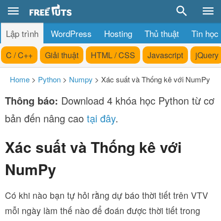
Lập trình
WordPress
Hosting
Thủ thuật
Tin học
C / C++
Giải thuật
HTML / CSS
Javascript
jQuery
Home
>
Python
>
Numpy
>
Xác suất và Thống kê với NumPy
Thông báo:
Download 4 khóa học Python từ cơ
bản đến nâng cao
tại đây
.
Xác suất và Thống kê với
NumPy
Có khi nào bạn tự hỏi rằng dự báo thời tiết trên VTV
mỗi ngày làm thế nào để đoán được thời tiết trong