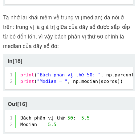
Ta nhớ lại khái niệm về trung vị (median) đã nói ở
trên: trung vị là giá trị giữa của dãy số được sắp xếp
từ bé đến lớn, vì vậy bách phân vị thứ 50 chính là
median của dãy số đó:
In[18]
1
print
(
"Bách phân vị thứ 50: "
, np.percenti
2
print
(
"Median = "
, np.median(scores))
Out[16]
1
Bách phân vị thứ 
50
:  
5.5
2
Median 
=
5.5