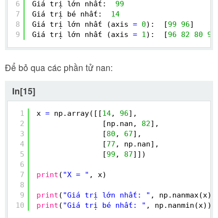
6
Giá trị lớn nhất:  
99
7
Giá trị bé nhất:  
14
8
Giá trị lớn nhất (axis 
=
0
):  [
99
96
]
9
Giá trị lớn nhất (axis 
=
1
):  [
96
82
80
91
Để bỏ qua các phần tử nan:
In[15]
1
x 
=
np.array([[
14
, 
96
],
2
[np.nan, 
82
],
3
[
80
, 
67
],
4
[
77
, np.nan],
5
[
99
, 
87
]])
6
7
print
(
"X = "
, x)
8
9
print
(
"Giá trị lớn nhất: "
, np.nanmax(x))
10
print
(
"Giá trị bé nhất: "
, np.nanmin(x))