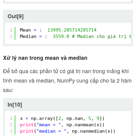
Out[9]
1
Mean 
=
:  
13995.285714285714
2
Median 
=
:  
3559.0
# Median cho giá trị bi
Xử lý nan trong mean và median
Để bỏ qua các phần tử có giá trị nan trong mảng khi
tính mean và median, NumPy cung cấp cho ta 2 hàm
sau:
In[10]
1
x 
=
np.array([
2
, np.nan, 
5
, 
9
])
2
print
(
"mean = "
, np.nanmean(x))
3
print
(
"median = "
, np.nanmedian(x))