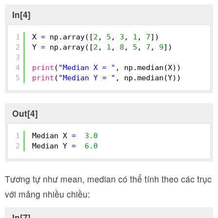
In[4]
1
X 
=
np.array([
2
, 
5
, 
3
, 
1
, 
7
])
2
Y 
=
np.array([
2
, 
1
, 
8
, 
5
, 
7
, 
9
])
3
4
print
(
"Median X = "
, np.median(X))
5
print
(
"Median Y = "
, np.median(Y))
Out[4]
1
Median X 
=
3.0
2
Median Y 
=
6.0
Tương tự như mean, median có thể tính theo các trục
với mảng nhiều chiều:
In[7]