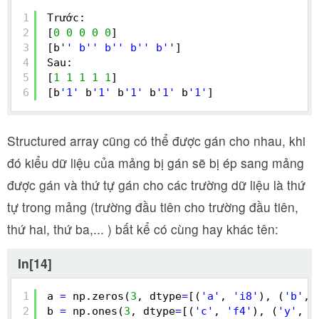
1
Trước: 
2
[
0
0
0
0
0
]
3
[b'
' b'
' b'
' b'
' b'
']
4
Sau: 
5
[
1
1
1
1
1
]
6
[b
'1'
b
'1'
b
'1'
b
'1'
b
'1'
]
Structured array cũng có thể được gán cho nhau, khi
đó kiểu dữ liệu của mảng bị gán sẽ bị ép sang mảng
được gán và thứ tự gán cho các trường dữ liệu là thứ
tự trong mảng (trường đầu tiên cho trường đầu tiên,
thứ hai, thứ ba,... ) bất kể có cùng hay khác tên:
In[14]
1
a 
=
np.zeros(
3
, dtype
=
[(
'a'
, 
'i8'
), (
'b'
, 
2
b 
=
np.ones(
3
, dtype
=
[(
'c'
, 
'f4'
), (
'y'
, 
'