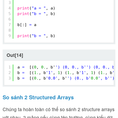
3
4
print
(
"a = "
, a)
5
print
(
"b = "
, b)
6
7
b[:] 
=
a
8
9
print
(
"b = "
, b)
Out[14]
1
a 
=
[(
0
, 
0.
, b'
') (0, 0., b'
') (0, 0., b'
2
b 
=
[(
1.
, b
'1'
, 
1
) (
1.
, b
'1'
, 
1
) (
1.
, b
'1
3
b 
=
[(
0.
, b
'0.0'
, b'
') (0., b'
0.0
', b'
') 
So sánh 2 Structured Arrays
Chúng ta hoàn toàn có thể so sánh 2 structure arrays
với nhau, 2 mảng nếu cùng tên trường, cùng kiểu dữ