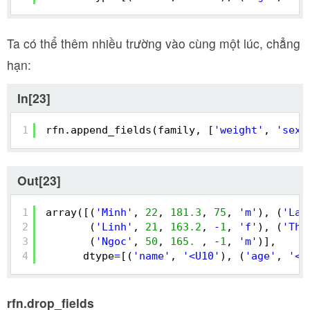
Ta có thể thêm nhiều trường vào cùng một lúc, chẳng
hạn:
In[23]
1
rfn.append_fields(family, [
'weight'
, 
'sex'
Out[23]
1
array([(
'Minh'
, 
22
, 
181.3
, 
75
, 
'm'
), (
'Lan
2
(
'Linh'
, 
21
, 
163.2
, 
-
1
, 
'f'
), (
'Tha
3
(
'Ngoc'
, 
50
, 
165.
, 
-
1
, 
'm'
)],
4
dtype
=
[(
'name'
, 
'<U10'
), (
'age'
, 
'<i
rfn.drop_fields