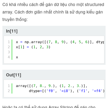
Có khá nhiều cách để gán dữ liệu cho một structured
array. Cách đơn giản nhất chính là sử dụng kiểu gán
truyền thống:
In[11]
1
x 
=
np.array([(
7
, 
8
, 
9
), (
4
, 
5
, 
6
)], dtype
2
x[
1
] 
=
(
1
, 
2
, 
3
)
3
4
x
Out[11]
1
array([(
7
, 
8.
, 
9.
), (
1
, 
2.
, 
3.
)],
2
dtype
=
[(
'f0'
, 
'<i8'
), (
'f1'
, 
'<f4'
),
Hoặc ta có thể sử dụng Array Slicing để gán cho