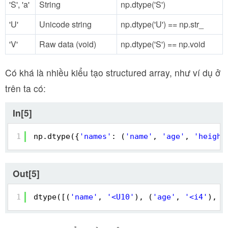
'S', 'a'
String
np.dtype('S')
'U'
Unicode string
np.dtype('U') == np.str_
'V'
Raw data (void)
np.dtype('S') == np.void
Có khá là nhiều kiểu tạo structured array, như ví dụ ở
trên ta có:
In[5]
1
np.dtype({
'names'
: (
'name'
, 
'age'
, 
'height
Out[5]
1
dtype([(
'name'
, 
'<U10'
), (
'age'
, 
'<i4'
), (