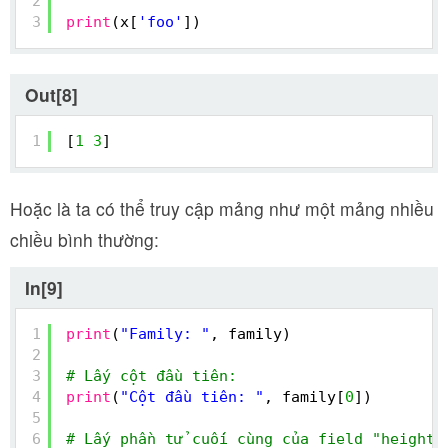
2
3
print
(x[
'foo'
])
Out[8]
1
[
1
3
]
Hoặc là ta có thể truy cập mảng như một mảng nhiều
chiều bình thường:
In[9]
1
print
(
"Family: "
, family)
2
3
# Lấy cột đầu tiên:
4
print
(
"Cột đầu tiên: "
, family[
0
])
5
6
# Lấy phần tử cuối cùng của field "height"