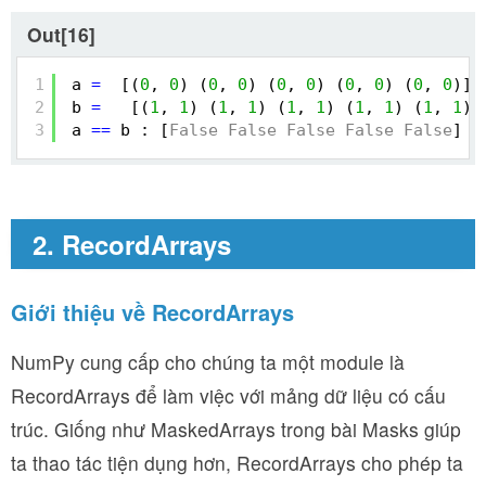
Out[16]
1
a 
=
[(
0
, 
0
) (
0
, 
0
) (
0
, 
0
) (
0
, 
0
) (
0
, 
0
)]
2
b 
=
[(
1
, 
1
) (
1
, 
1
) (
1
, 
1
) (
1
, 
1
) (
1
, 
1
)]
3
a 
=
=
b : [
False
False
False
False
False
]
2. RecordArrays
Giới thiệu về RecordArrays
NumPy cung cấp cho chúng ta một module là
RecordArrays để làm việc với mảng dữ liệu có cấu
trúc. Giống như MaskedArrays trong bài Masks giúp
ta thao tác tiện dụng hơn, RecordArrays cho phép ta