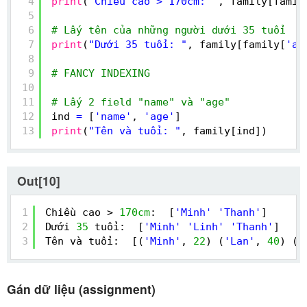
4
print
(
"Chiều cao > 170cm: "
, family[famil
5
6
# Lấy tên của những người dưới 35 tuổi
7
print
(
"Dưới 35 tuổi: "
, family[family[
'ag
8
9
# FANCY INDEXING
10
11
# Lấy 2 field "name" và "age"
12
ind 
=
[
'name'
, 
'age'
]
13
print
(
"Tên và tuổi: "
, family[ind])
Out[10]
1
Chiều cao > 
170cm
:  [
'Minh'
'Thanh'
]
2
Dưới 
35
tuổi:  [
'Minh'
'Linh'
'Thanh'
]
3
Tên và tuổi:  [(
'Minh'
, 
22
) (
'Lan'
, 
40
) (
'
Gán dữ liệu (assignment)