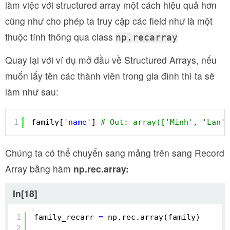
làm việc với structured array một cách hiệu quả hơn
cũng như cho phép ta truy cập các field như là một
thuộc tính thông qua class
np.recarray
Quay lại với ví dụ mở đầu về Structured Arrays, nếu
muốn lấy tên các thành viên trong gia đình thì ta sẽ
làm như sau:
1
family[
'name'
] 
# Out: array(['Minh', 'Lan',
Chúng ta có thể chuyển sang mảng trên sang Record
Array bằng hàm
np.rec.array:
In[18]
1
family_recarr 
=
np.rec.array(family)
2