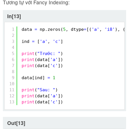
Tương tự với Fancy Indexing:
In[13]
1
data 
=
np.zeros(
5
, dtype
=
[(
'a'
, 
'i8'
), (
'
2
3
ind 
=
[
'a'
, 
'c'
]
4
5
print
(
"Trước: "
)
6
print
(data[
'a'
])
7
print
(data[
'c'
])
8
9
data[ind] 
=
1
10
11
print
(
"Sau: "
)
12
print
(data[
'a'
])
13
print
(data[
'c'
])
Out[13]