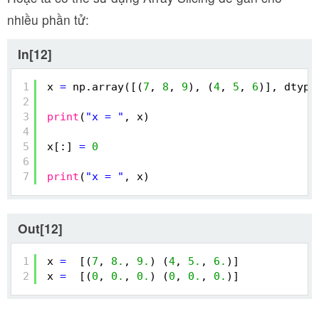
nhiều phần tử:
In[12]
1
x 
=
np.array([(
7
, 
8
, 
9
), (
4
, 
5
, 
6
)], dtype
2
3
print
(
"x = "
, x)
4
5
x[:] 
=
0
6
7
print
(
"x = "
, x)
Out[12]
1
x 
=
[(
7
, 
8.
, 
9.
) (
4
, 
5.
, 
6.
)]
2
x 
=
[(
0
, 
0.
, 
0.
) (
0
, 
0.
, 
0.
)]