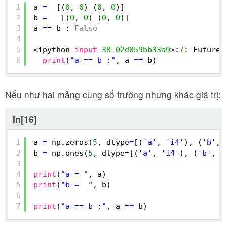
1
a 
=
[(
0
, 
0
) (
0
, 
0
)]
2
b 
=
[(
0
, 
0
) (
0
, 
0
)]
3
a 
=
=
b : 
False
4
5
<ipython
-
input
-
38
-
02d059bb33a9
>:
7
: FutureW
6
print
(
"a == b :"
, a 
=
=
b)
Nếu như hai mảng cùng số trường nhưng khác giá trị:
In[16]
1
a 
=
np.zeros(
5
, dtype
=
[(
'a'
, 
'i4'
), (
'b'
, 
2
b 
=
np.ones(
5
, dtype
=
[(
'a'
, 
'i4'
), (
'b'
, 
'
3
4
print
(
"a = "
, a)
5
print
(
"b =  "
, b)
6
7
print
(
"a == b :"
, a 
=
=
b)