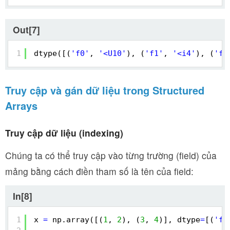
Out[7]
1
dtype([(
'f0'
, 
'<U10'
), (
'f1'
, 
'<i4'
), (
'f2
Truy cập và gán dữ liệu trong Structured
Arrays
Truy cập dữ liệu (indexing)
Chúng ta có thể truy cập vào từng trường (field) của
mảng bằng cách điền tham số là tên của field:
In[8]
1
x 
=
np.array([(
1
, 
2
), (
3
, 
4
)], dtype
=
[(
'fo