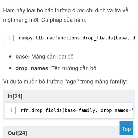
Hàm này loại bỏ các trường được chỉ định và trả về
một mảng mới. Cú pháp của hàm:
1
numpy.lib.recfunctions.drop_fields(base, dr
base:
Mảng cần loại bỏ
drop_names
: Tên trường cần bỏ
Ví dụ ta muốn bỏ trường
"age"
trong mảng
family
:
In[24]
1
rfn.drop_fields(base
=
family, drop_names
=
'a
Top
Out[24]