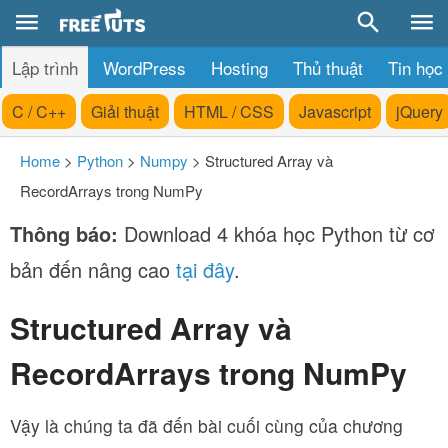
Lập trình
WordPress
Hosting
Thủ thuật
Tin học
C / C++
Giải thuật
HTML / CSS
Javascript
jQuery
Home
>
Python
>
Numpy
>
Structured Array và
RecordArrays trong NumPy
Thông báo:
Download 4 khóa học Python từ cơ
bản đến nâng cao
tại đây
.
Structured Array và
RecordArrays trong NumPy
Vậy là chúng ta đã đến bài cuối cùng của chương