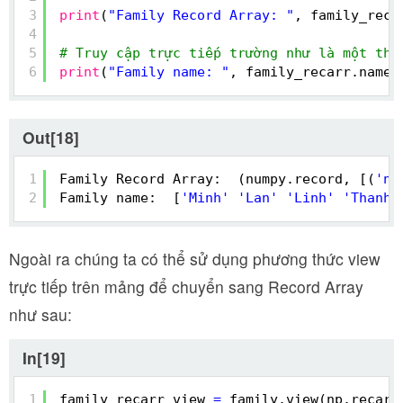
3
print
(
"Family Record Array: "
, family_reca
4
5
# Truy cập trực tiếp trường như là một thu
6
print
(
"Family name: "
, family_recarr.name)
Out[18]
1
Family Record Array:  (numpy.record, [(
'na
2
Family name:  [
'Minh'
'Lan'
'Linh'
'Thanh'
Ngoài ra chúng ta có thể sử dụng phương thức view
trực tiếp trên mảng để chuyển sang Record Array
như sau:
In[19]
1
family_recarr_view 
=
family.view(np.recarr