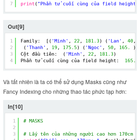
7
print
(
"Phần tử cuối cùng của field height:
Out[9]
1
Family:  [(
'Minh'
, 
22
, 
181.3
) (
'Lan'
, 
40
, 
2
(
'Thanh'
, 
19
, 
175.5
) (
'Ngoc'
, 
50
, 
165.
)]
3
Cột đầu tiên:  (
'Minh'
, 
22
, 
181.3
)
4
Phần tử cuối cùng của field height:  
165.0
Và tất nhiên là ta có thể sử dụng Masks cũng như
Fancy Indexing cho những thao tác phức tạp hơn:
In[10]
1
# MASKS
2
3
# Lấy tên của những người cao hơn 170cm