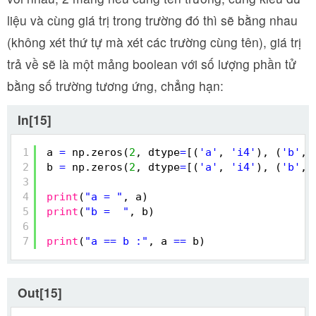
liệu và cùng giá trị trong trường đó thì sẽ bằng nhau
(không xét thứ tự mà xét các trường cùng tên), giá trị
trả về sẽ là một mảng boolean với số lượng phần tử
bằng số trường tương ứng, chẳng hạn:
In[15]
1
a 
=
np.zeros(
2
, dtype
=
[(
'a'
, 
'i4'
), (
'b'
, 
2
b 
=
np.zeros(
2
, dtype
=
[(
'a'
, 
'i4'
), (
'b'
, 
3
4
print
(
"a = "
, a)
5
print
(
"b =  "
, b)
6
7
print
(
"a == b :"
, a 
=
=
b)
Out[15]