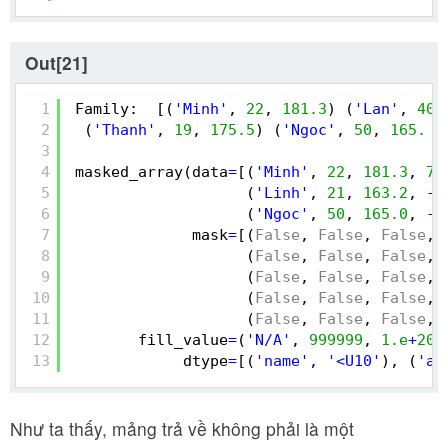
Out[21]
1
Family:  [(
'Minh'
, 
22
, 
181.3
) (
'Lan'
, 
40
,
2
(
'Thanh'
, 
19
, 
175.5
) (
'Ngoc'
, 
50
, 
165.
)
3
4
masked_array(data
=
[(
'Minh'
, 
22
, 
181.3
, 
75
5
(
'Linh'
, 
21
, 
163.2
, 
-
-
6
(
'Ngoc'
, 
50
, 
165.0
, 
-
-
7
mask
=
[(
False
, 
False
, 
False
, 
8
(
False
, 
False
, 
False
, 
9
(
False
, 
False
, 
False
, 
10
(
False
, 
False
, 
False
, 
11
(
False
, 
False
, 
False
, 
12
fill_value
=
(
'N/A'
, 
999999
, 
1.e
+
20
,
13
dtype
=
[(
'name'
, 
'<U10'
), (
'ag
Như ta thấy, mảng trả về không phải là một