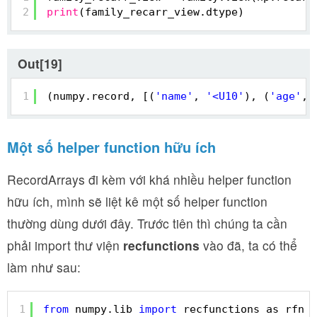
2
print
(family_recarr_view.dtype)
Out[19]
1
(numpy.record, [(
'name'
, 
'<U10'
), (
'age'
, 
Một số helper function hữu ích
RecordArrays đi kèm với khá nhiều helper function
hữu ích, mình sẽ liệt kê một số helper function
thường dùng dưới đây. Trước tiên thì chúng ta cần
phải import thư viện
recfunctions
vào đã, ta có thể
làm như sau:
1
from
numpy.lib 
import
recfunctions as rfn