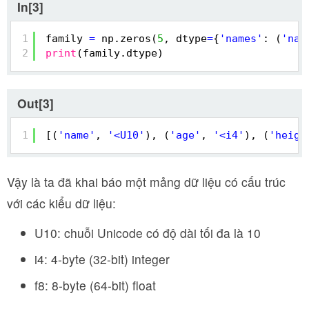
In[3]
1
family 
=
np.zeros(
5
, dtype
=
{
'names'
: (
'nam
2
print
(family.dtype)
Out[3]
1
[(
'name'
, 
'<U10'
), (
'age'
, 
'<i4'
), (
'heigh
Vậy là ta đã khai báo một mảng dữ liệu có cấu trúc
với các kiểu dữ liệu:
U10: chuỗi Unicode có độ dài tối đa là 10
i4: 4-byte (32-bit) integer
f8: 8-byte (64-bit) float