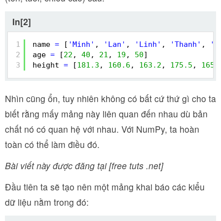
In[2]
1
name 
=
[
'Minh'
, 
'Lan'
, 
'Linh'
, 
'Thanh'
, 
'N
2
age 
=
[
22
, 
40
, 
21
, 
19
, 
50
]
3
height 
=
[
181.3
, 
160.6
, 
163.2
, 
175.5
, 
165.
Nhìn cũng ổn, tuy nhiên không có bất cứ thứ gì cho ta
biết rằng mấy mảng này liên quan đến nhau dù bản
chất nó có quan hệ với nhau. Với NumPy, ta hoàn
toàn có thể làm điều đó.
Bài viết này được đăng tại [free tuts .net]
Đầu tiên ta sẽ tạo nên một mảng khai báo các kiểu
dữ liệu nằm trong đó: