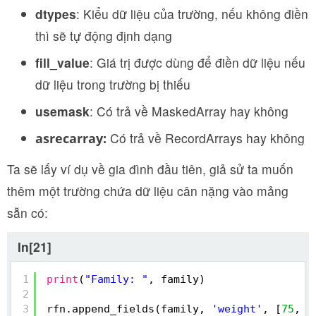
dtypes
: Kiểu dữ liệu của trường, nếu không điền
thì sẽ tự động định dạng
fill_value
: Giá trị được dùng để điền dữ liệu nếu
dữ liệu trong trường bị thiếu
usemask
: Có trả về MaskedArray hay không
Có trả về RecordArrays hay không
asrecarray:
Ta sẽ lấy ví dụ về gia đình đầu tiên, giả sử ta muốn
thêm một trường chứa dữ liệu cân nặng vào mảng
sẵn có:
In[21]
1
print
(
"Family: "
, family)
2
3
rfn.append_fields(family, 
'weight'
, [
75
, 
5