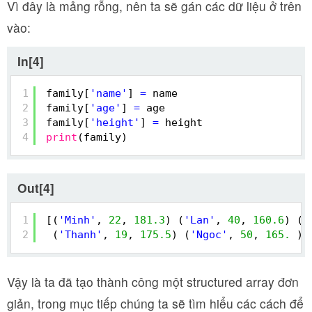
Vì đây là mảng rỗng, nên ta sẽ gán các dữ liệu ở trên
vào:
In[4]
1
family[
'name'
] 
=
name
2
family[
'age'
] 
=
age
3
family[
'height'
] 
=
height
4
print
(family)
Out[4]
1
[(
'Minh'
, 
22
, 
181.3
) (
'Lan'
, 
40
, 
160.6
) (
'
2
(
'Thanh'
, 
19
, 
175.5
) (
'Ngoc'
, 
50
, 
165.
)]
Vậy là ta đã tạo thành công một structured array đơn
giản, trong mục tiếp chúng ta sẽ tìm hiểu các cách để