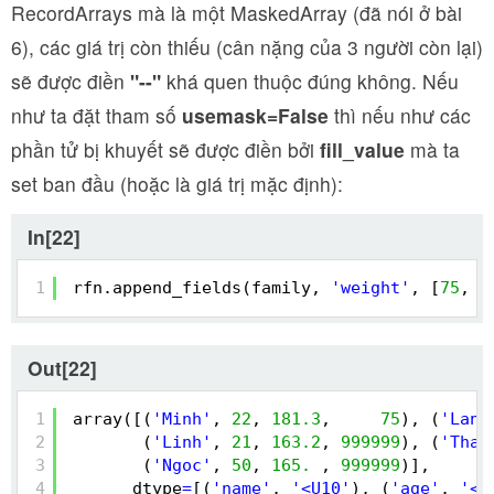
RecordArrays mà là một MaskedArray (đã nói ở bài
6), các giá trị còn thiếu (cân nặng của 3 người còn lại)
sẽ được điền
"--"
khá quen thuộc đúng không. Nếu
như ta đặt tham số
usemask=False
thì nếu như các
phần tử bị khuyết sẽ được điền bởi
fill_value
mà ta
set ban đầu (hoặc là giá trị mặc định):
In[22]
1
rfn.append_fields(family, 
'weight'
, [
75
, 
5
Out[22]
1
array([(
'Minh'
, 
22
, 
181.3
,     
75
), (
'Lan'
2
(
'Linh'
, 
21
, 
163.2
, 
999999
), (
'Than
3
(
'Ngoc'
, 
50
, 
165.
, 
999999
)],
4
dtype
=
[(
'name'
, 
'<U10'
), (
'age'
, 
'<i