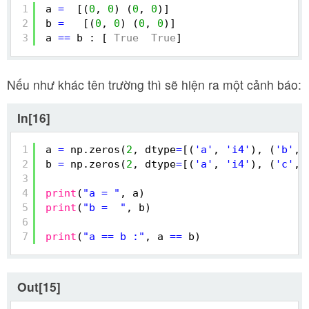
1
a 
=
[(
0
, 
0
) (
0
, 
0
)]
2
b 
=
[(
0
, 
0
) (
0
, 
0
)]
3
a 
=
=
b : [ 
True
True
]
Nếu như khác tên trường thì sẽ hiện ra một cảnh báo:
In[16]
1
a 
=
np.zeros(
2
, dtype
=
[(
'a'
, 
'i4'
), (
'b'
, 
2
b 
=
np.zeros(
2
, dtype
=
[(
'a'
, 
'i4'
), (
'c'
, 
3
4
print
(
"a = "
, a)
5
print
(
"b =  "
, b)
6
7
print
(
"a == b :"
, a 
=
=
b)
Out[15]