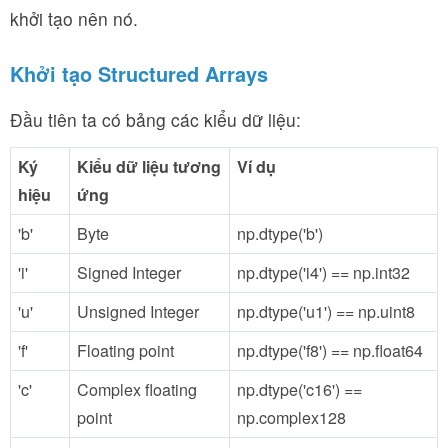
khởi tạo nên nó.
Khởi tạo Structured Arrays
Đầu tiên ta có bảng các kiểu dữ liệu:
Ký
Kiểu dữ liệu tương
Ví dụ
hiệu
ứng
'b'
Byte
np.dtype('b')
'i'
Signed Integer
np.dtype('i4') == np.int32
'u'
Unsigned Integer
np.dtype('u1') == np.uint8
'f'
Floating point
np.dtype('f8') == np.float64
'c'
Complex floating
np.dtype('c16') ==
point
np.complex128