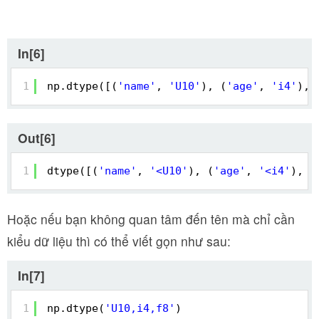
In[6]
1
np.dtype([(
'name'
, 
'U10'
), (
'age'
, 
'i4'
), 
Out[6]
1
dtype([(
'name'
, 
'<U10'
), (
'age'
, 
'<i4'
), (
Hoặc nếu bạn không quan tâm đến tên mà chỉ cần
kiểu dữ liệu thì có thể viết gọn như sau:
In[7]
1
np.dtype(
'U10,i4,f8'
)