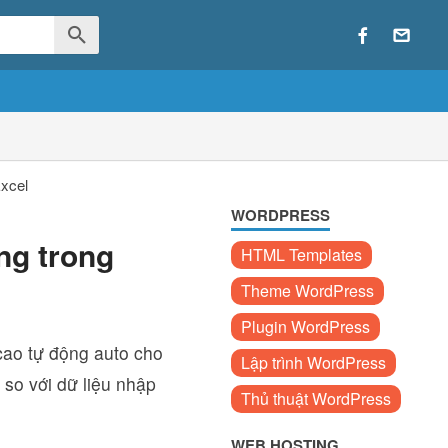
Excel
WORDPRESS
ng trong
HTML Templates
Theme WordPress
Plugin WordPress
cao tự động auto cho
Lập trình WordPress
 so với dữ liệu nhập
Thủ thuật WordPress
WEB HOSTING