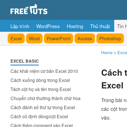
Lập trình
WordPress
Hosting
Thủ thuật
Tin 
Excel
Word
PowerPoint
Access
Photoshop
Home
>
Exce
EXCEL BASIC
Cách t
Các khái niệm cơ bản Excel 2010
Cách xuống dòng trong Excel
Excel
Tách cột họ và tên trong Excel
Chuyển chữ thường thành chữ hoa
Trong bài n
Cách đánh số thứ tự trong Excel
các cột tro
Cách cố định dòng/cột Excel
vào.
Cách thêm comment vào Excel