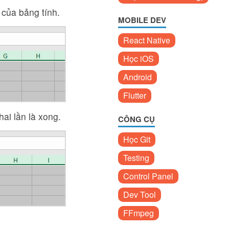
 của bảng tính.
MOBILE DEV
React Native
Học iOS
Android
Flutter
hai lần là xong.
CÔNG CỤ
Học Git
Testing
Control Panel
Dev Tool
FFmpeg