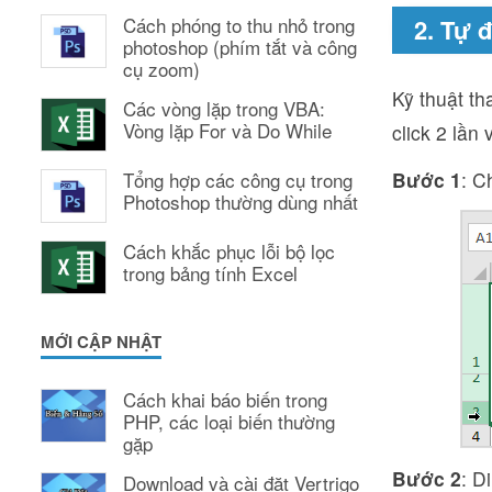
Cách phóng to thu nhỏ trong
2. Tự 
photoshop (phím tắt và công
cụ zoom)
Kỹ thuật th
Các vòng lặp trong VBA:
Vòng lặp For và Do While
click 2 lần
Bước 1
: C
Tổng hợp các công cụ trong
Photoshop thường dùng nhất
Cách khắc phục lỗi bộ lọc
trong bảng tính Excel
MỚI CẬP NHẬT
Cách khai báo biến trong
PHP, các loại biến thường
gặp
Bước 2
: D
Download và cài đặt Vertrigo