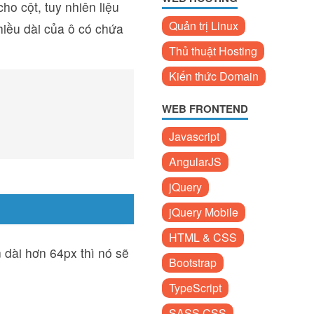
ho cột, tuy nhiên liệu
Quản trị Linux
hiều dài của ô có chứa
Thủ thuật Hosting
Kiến thức Domain
WEB FRONTEND
Javascript
AngularJS
jQuery
jQuery Mobile
HTML & CSS
 dài hơn 64px thì nó sẽ
Bootstrap
TypeScript
SASS CSS