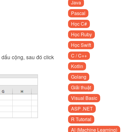
Java
Pascal
Học C#
Học Ruby
Học Swift
C / C++
y dấu cộng, sau đó click
Kotlin
Golang
Giải thuật
Visual Basic
ASP .NET
R Tutorial
AI (Machine Learning)