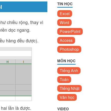
TIN HỌC
l
Excel
hư chiều rộng, thay vì
Word
 viền dọc ngang.
PowerPoint
iều hàng đều được).
Access
Photoshop
MÔN HỌC
Tiếng Anh
Toán
Tiếng Nhật
Văn học
 hai lần là được.
VIDEO