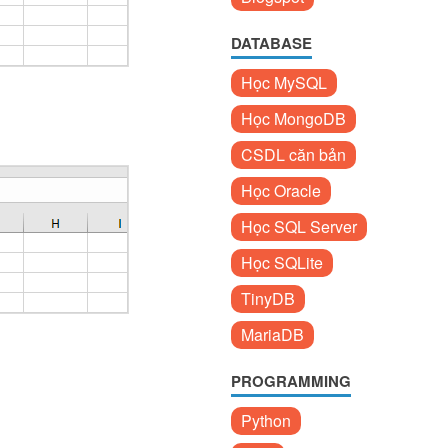
DATABASE
Học MySQL
Học MongoDB
CSDL căn bản
Học Oracle
Học SQL Server
Học SQLite
TinyDB
MariaDB
PROGRAMMING
Python