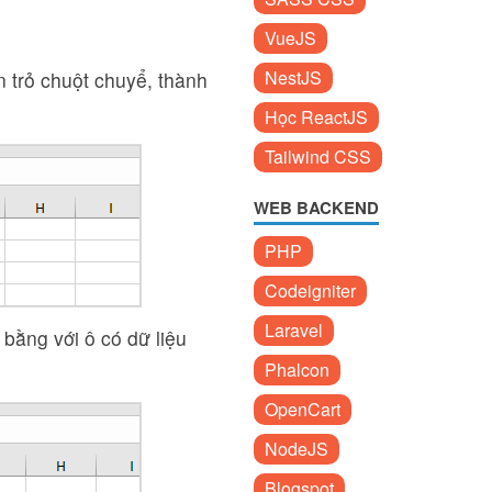
VueJS
NestJS
n trỏ chuột chuyể, thành
Học ReactJS
Tailwind CSS
WEB BACKEND
PHP
Codeigniter
Laravel
g bằng với ô có dữ liệu
Phalcon
OpenCart
NodeJS
Blogspot