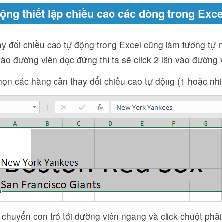
động thiết lập chiều cao các dòng trong Exce
ay đổi chiều cao tự động trong Excel cũng làm tương tự n
 vào đường viên dọc đứng thì ta sẽ click 2 lần vào đường
họn các hàng cần thay đổi chiều cao tự động (1 hoặc nh
i chuyển con trỏ tới đường viền ngang và click chuột phải