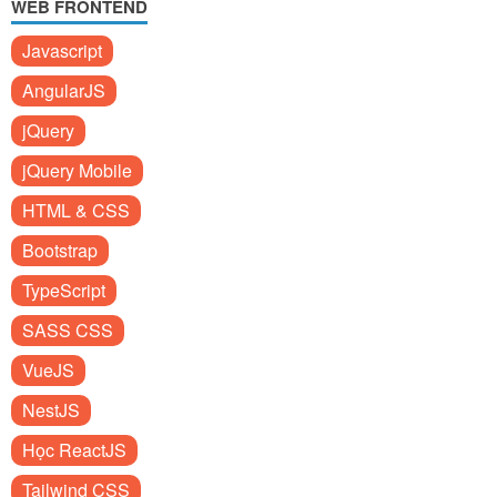
WEB FRONTEND
Javascript
AngularJS
jQuery
jQuery Mobile
HTML & CSS
Bootstrap
TypeScript
SASS CSS
VueJS
NestJS
Học ReactJS
Tailwind CSS