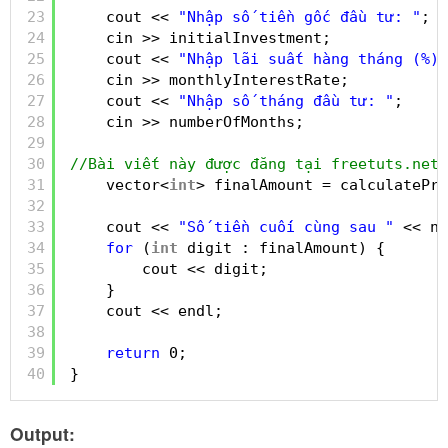
23
cout << 
"Nhập số tiền gốc đầu tư: "
;
24
cin >> initialInvestment;
25
cout << 
"Nhập lãi suất hàng tháng (%):
26
cin >> monthlyInterestRate;
27
cout << 
"Nhập số tháng đầu tư: "
;
28
cin >> numberOfMonths;
29
30
//Bài viết này được đăng tại freetuts.net
31
vector<
int
> finalAmount = calculatePro
32
33
cout << 
"Số tiền cuối cùng sau "
<< nu
34
for
(
int
digit : finalAmount) {
35
cout << digit;
36
}
37
cout << endl;
38
39
return
0;
40
}
Output: