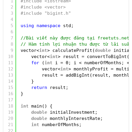
1
#include <iostream>
2
#include <vector>
3
#include "bigint.h"
4
5
using
namespace
std;
6
7
//Bài viết này được đăng tại freetuts.net
8
// Hàm tính lợi nhuận thu được từ lãi suất
9
vector<
int
> calculateProfit(
double
initial
10
vector<
int
> result = convertToBigInt(i
11
for
(
int
i = 0; i < numberOfMonths; ++
12
vector<
int
> monthlyProfit = multip
13
result = addBigInt(result, monthly
14
}
15
return
result;
16
}
17
18
int
main() {
19
double
initialInvestment;
20
double
monthlyInterestRate;
21
int
numberOfMonths;
22