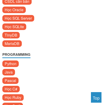
CSDL căn bản
Học Oracle
Học SQL Server
Học SQLite
TinyDB
MariaDB
PROGRAMMING
Python
Java
Pascal
Học C#
Học Ruby
Top