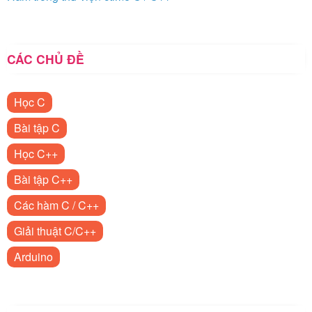
CÁC CHỦ ĐỀ
Học C
Bài tập C
Học C++
Bài tập C++
Các hàm C / C++
Giải thuật C/C++
Arduino