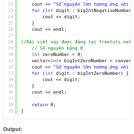
22
cout << 
"Số nguyên lớn tương ứng với "
23
for
(
int
digit : bigIntNegativeNumber)
24
cout << digit;
25
}
26
cout << endl;
27
28
//Bài viết này được đăng tại freetuts.net
29
// Số nguyên bằng 0
30
int
zeroNumber = 0;
31
vector<
int
> bigIntZeroNumber = convert
32
cout << 
"Số nguyên lớn tương ứng với "
33
for
(
int
digit : bigIntZeroNumber) {
34
cout << digit;
35
}
36
cout << endl;
37
38
return
0;
39
}
Output: