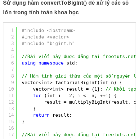
Sử dụng hàm convertToBigInt() để xử lý các số
lớn trong tính toán khoa học
1
#include <iostream>
2
#include <vector>
3
#include "bigint.h"
4
5
//Bài viết này được đăng tại freetuts.net
6
using
namespace
std;
7
8
// Hàm tính giai thừa của một số nguyên lớ
9
vector<
int
> factorialBigInt(
int
n) {
10
vector<
int
> result = {1}; 
// Khởi tạo 
11
for
(
int
i = 2; i <= n; ++i) {
12
result = multiplyBigInt(result, co
13
}
14
return
result;
15
}
16
17
//Bài viết này được đăng tại freetuts.net