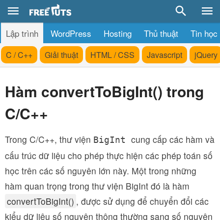
Lập trình
WordPress
Hosting
Thủ thuật
Tin học
C / C++
Giải thuật
HTML / CSS
Javascript
jQuery
Hàm convertToBigInt() trong
C/C++
Trong C/C++, thư viện
cung cấp các hàm và
BigInt
cấu trúc dữ liệu cho phép thực hiện các phép toán số
học trên các số nguyên lớn này. Một trong những
hàm quan trọng trong thư viện BigInt đó là hàm
convertToBigInt()
, được sử dụng để chuyển đổi các
kiểu dữ liệu số nguyên thông thường sang số nguyên