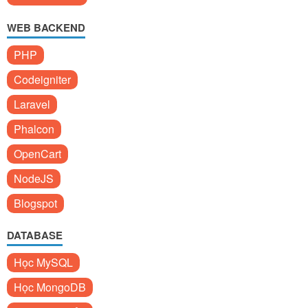
WEB BACKEND
PHP
Codeigniter
Laravel
Phalcon
OpenCart
NodeJS
Blogspot
DATABASE
Học MySQL
Học MongoDB