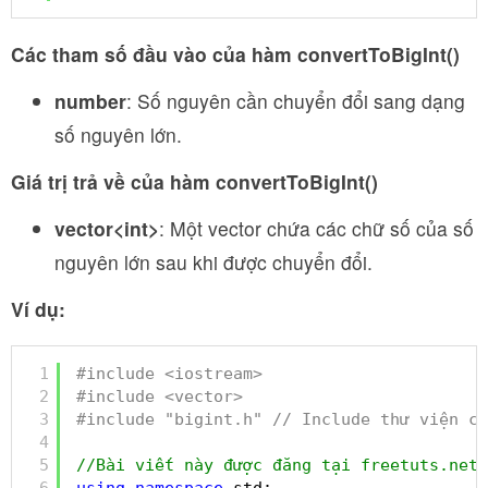
Các tham số đầu vào của hàm convertToBigInt()
number
: Số nguyên cần chuyển đổi sang dạng
số nguyên lớn.
Giá trị trả về của hàm convertToBigInt()
vector<int>
: Một vector chứa các chữ số của số
nguyên lớn sau khi được chuyển đổi.
Ví dụ:
1
#include <iostream>
2
#include <vector>
3
#include "bigint.h" // Include thư viện ch
4
5
//Bài viết này được đăng tại freetuts.net
6
using
namespace
std;