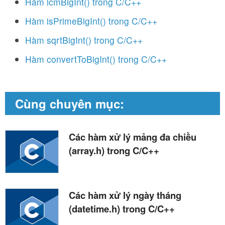
Hàm lcmBigInt() trong C/C++
Hàm isPrimeBigInt() trong C/C++
Hàm sqrtBigInt() trong C/C++
Hàm convertToBigInt() trong C/C++
Cùng chuyên mục:
Các hàm xử lý mảng đa chiều
(array.h) trong C/C++
Các hàm xử lý ngày tháng
(datetime.h) trong C/C++