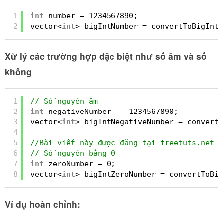
1
int
number = 1234567890;
2
vector<
int
> bigIntNumber = convertToBigInt(
Xử lý các trường hợp đặc biệt như số âm và số
không
1
// Số nguyên âm
2
int
negativeNumber = -1234567890;
3
vector<
int
> bigIntNegativeNumber = convertT
4
5
//Bài viết này được đăng tại freetuts.net
6
// Số nguyên bằng 0
7
int
zeroNumber = 0;
8
vector<
int
> bigIntZeroNumber = convertToBig
Ví dụ hoàn chỉnh: