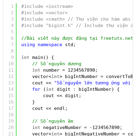
1
#include <iostream>
2
#include <vector>
3
#include <cmath> // Thư viện cho hàm abs
4
#include "bigint.h" // Include thư viện ch
5
6
//Bài viết này được đăng tại freetuts.net
7
using
namespace
std;
8
9
int
main() {
10
// Số nguyên dương
11
int
number = 1234567890;
12
vector<
int
> bigIntNumber = convertToBi
13
cout << 
"Số nguyên lớn tương ứng với "
14
for
(
int
digit : bigIntNumber) {
15
cout << digit;
16
}
17
cout << endl;
18
19
// Số nguyên âm
20
int
negativeNumber = -1234567890;
21
vector<
int
> bigIntNegativeNumber = con