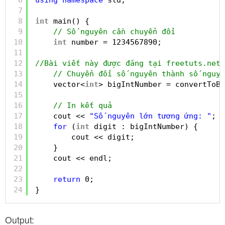
7
8
int
main() {
9
// Số nguyên cần chuyển đổi
10
int
number = 1234567890;
11
12
//Bài viết này được đăng tại freetuts.net
13
// Chuyển đổi số nguyên thành số nguyê
14
vector<
int
> bigIntNumber = convertToBi
15
16
// In kết quả
17
cout << 
"Số nguyên lớn tương ứng: "
;
18
for
(
int
digit : bigIntNumber) {
19
cout << digit;
20
}
21
cout << endl;
22
23
return
0;
24
}
Output: