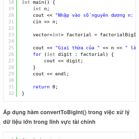
18
int
main() {
19
int
n;
20
cout << 
"Nhập vào số nguyên dương n: "
21
cin >> n;
22
23
vector<
int
> factorial = factorialBigIn
24
25
cout << 
"Giai thừa của "
<< n << 
" là:
26
for
(
int
digit : factorial) {
27
cout << digit;
28
}
29
cout << endl;
30
31
return
0;
32
}
Áp dụng hàm convertToBigInt() trong việc xử lý
dữ liệu lớn trong lĩnh vực tài chính