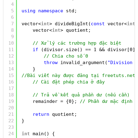
4
5
using
namespace
std;
6
7
vector<
int
> divideBigInt(
const
vector<
int
>
8
vector<
int
> quotient;
9
10
// Xử lý các trường hợp đặc biệt
11
if
(divisor.size() == 1 && divisor[0] 
12
// Chia cho số 0
13
throw
invalid_argument(
"Division b
14
}
15
//Bài viết này được đăng tại freetuts.net
16
// Cài đặt phép chia ở đây
17
18
// Trả về kết quả phần dư (nếu cần)
19
remainder = {0}; 
// Phần dư mặc định l
20
21
return
quotient;
22
}
23
24
int
main() {