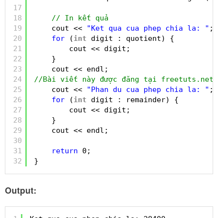
17
18
// In kết quả
19
cout << 
"Ket qua cua phep chia la: "
;
20
for
(
int
digit : quotient) {
21
cout << digit;
22
}
23
cout << endl;
24
//Bài viết này được đăng tại freetuts.net
25
cout << 
"Phan du cua phep chia la: "
;
26
for
(
int
digit : remainder) {
27
cout << digit;
28
}
29
cout << endl;
30
31
return
0;
32
}
Output: