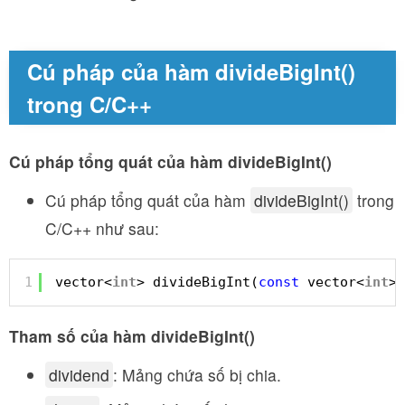
Cú pháp của hàm divideBigInt()
trong C/C++
Cú pháp tổng quát của hàm divideBigInt()
Cú pháp tổng quát của hàm
divideBigInt()
trong
C/C++ như sau:
1
vector<
int
> divideBigInt(
const
vector<
int
>&
Tham số của hàm divideBigInt()
dividend
: Mảng chứa số bị chia.