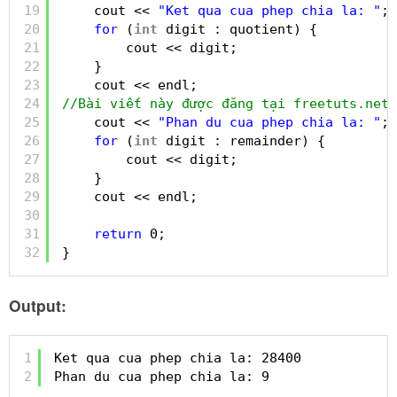
19
cout << 
"Ket qua cua phep chia la: "
;
20
for
(
int
digit : quotient) {
21
cout << digit;
22
}
23
cout << endl;
24
//Bài viết này được đăng tại freetuts.net
25
cout << 
"Phan du cua phep chia la: "
;
26
for
(
int
digit : remainder) {
27
cout << digit;
28
}
29
cout << endl;
30
31
return
0;
32
}
Output:
1
Ket qua cua phep chia la: 28400
2
Phan du cua phep chia la: 9