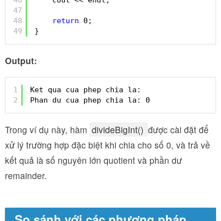
47
48
return
0;
49
}
Output:
1
Ket qua cua phep chia la: 
2
Phan du cua phep chia la: 0
Trong ví dụ này, hàm
divideBigInt()
được cài đặt để
xử lý trường hợp đặc biệt khi chia cho số 0, và trả về
kết quả là số nguyên lớn quotient và phần dư
remainder.
So sánh với các phương pháp