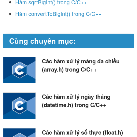
Hàm sqrtBigInt() trong C/C++
Hàm convertToBigInt() trong C/C++
Cùng chuyên mục:
Các hàm xử lý mảng đa chiều
(array.h) trong C/C++
Các hàm xử lý ngày tháng
(datetime.h) trong C/C++
Các hàm xử lý số thực (float.h)