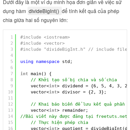
Dưới đây là một ví dụ minh họa đơn giản về việc sử
dụng hàm
divideBigInt()
để tính kết quả của phép
chia giữa hai số nguyên lớn:
1
#include <iostream>
2
#include <vector>
3
#include "divideBigInt.h" // include file 
4
5
using
namespace
std;
6
7
int
main() {
8
// Khởi tạo số bị chia và số chia
9
vector<
int
> dividend = {6, 5, 4, 3, 2,
10
vector<
int
> divisor = {2, 3};         
11
12
// Khai báo biến để lưu kết quả phần d
13
vector<
int
> remainder;
14
//Bài viết này được đăng tại freetuts.net
15
// Thực hiện phép chia
16
vector<
int
> quotient = divideBigInt(di