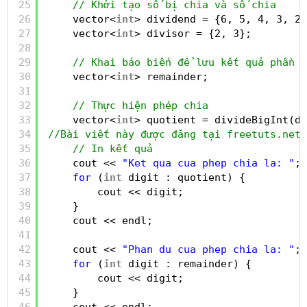
25
// Khởi tạo số bị chia và số chia
26
vector<
int
> dividend = {6, 5, 4, 3, 2,
27
vector<
int
> divisor = {2, 3};         
28
29
// Khai báo biến để lưu kết quả phần d
30
vector<
int
> remainder;
31
32
// Thực hiện phép chia
33
vector<
int
> quotient = divideBigInt(di
34
//Bài viết này được đăng tại freetuts.net
35
// In kết quả
36
cout << 
"Ket qua cua phep chia la: "
;
37
for
(
int
digit : quotient) {
38
cout << digit;
39
}
40
cout << endl;
41
42
cout << 
"Phan du cua phep chia la: "
;
43
for
(
int
digit : remainder) {
44
cout << digit;
45
}
46
cout << endl;