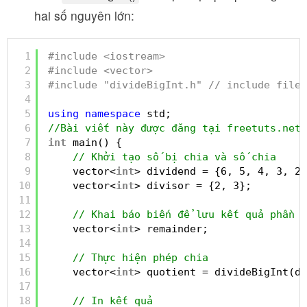
hai số nguyên lớn:
1
#include <iostream>
2
#include <vector>
3
#include "divideBigInt.h" // include file 
4
5
using
namespace
std;
6
//Bài viết này được đăng tại freetuts.net
7
int
main() {
8
// Khởi tạo số bị chia và số chia
9
vector<
int
> dividend = {6, 5, 4, 3, 2,
10
vector<
int
> divisor = {2, 3};         
11
12
// Khai báo biến để lưu kết quả phần d
13
vector<
int
> remainder;
14
15
// Thực hiện phép chia
16
vector<
int
> quotient = divideBigInt(di
17
18
// In kết quả