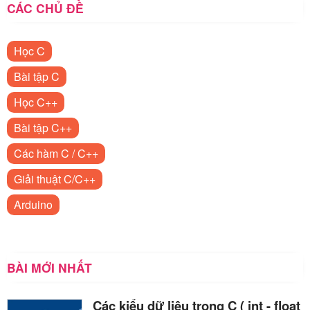
CÁC CHỦ ĐỀ
Học C
Bài tập C
Học C++
Bài tập C++
Các hàm C / C++
Giải thuật C/C++
Arduino
BÀI MỚI NHẤT
Các kiểu dữ liệu trong C ( int - float