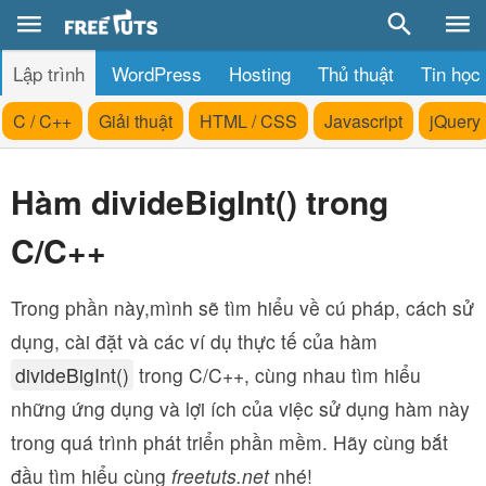
Lập trình
WordPress
Hosting
Thủ thuật
Tin học
C / C++
Giải thuật
HTML / CSS
Javascript
jQuery
Hàm divideBigInt() trong
C/C++
Trong phần này,mình sẽ tìm hiểu về cú pháp, cách sử
dụng, cài đặt và các ví dụ thực tế của hàm
divideBigInt()
trong C/C++, cùng nhau tìm hiểu
những ứng dụng và lợi ích của việc sử dụng hàm này
trong quá trình phát triển phần mềm. Hãy cùng bắt
đầu tìm hiểu cùng
freetuts.net
nhé!