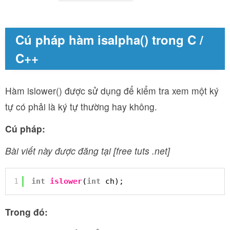
Cú pháp hàm isalpha() trong C /
C++
Hàm islower() được sử dụng để kiểm tra xem một ký
tự có phải là ký tự thường hay không.
Cú pháp:
Bài viết này được đăng tại [free tuts .net]
1
int
islower
(
int
ch);
Trong đó: