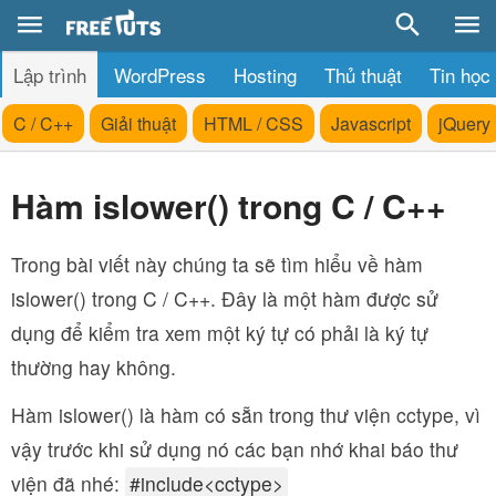
Lập trình
WordPress
Hosting
Thủ thuật
Tin học
C / C++
Giải thuật
HTML / CSS
Javascript
jQuery
Hàm islower() trong C / C++
Trong bài viết này chúng ta sẽ tìm hiểu về hàm
islower() trong C / C++. Đây là một hàm được sử
dụng để kiểm tra xem một ký tự có phải là ký tự
thường hay không.
Hàm islower() là hàm có sẵn trong thư viện cctype, vì
vậy trước khi sử dụng nó các bạn nhớ khai báo thư
viện đã nhé:
#include<cctype>