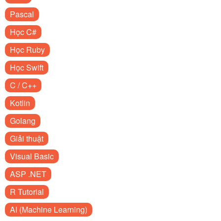
Pascal
Học C#
Học Ruby
Học Swift
C / C++
Kotlin
Golang
Giải thuật
Visual Basic
ASP .NET
R Tutorial
AI (Machine Learning)