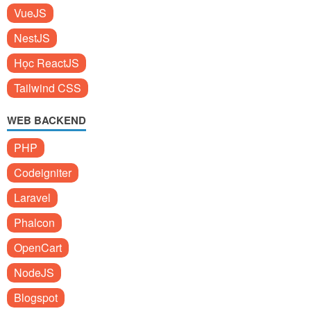
VueJS
NestJS
Học ReactJS
Tailwind CSS
WEB BACKEND
PHP
Codeigniter
Laravel
Phalcon
OpenCart
NodeJS
Blogspot