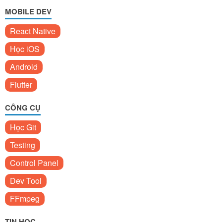
MOBILE DEV
React Native
Học iOS
Android
Flutter
CÔNG CỤ
Học Git
Testing
Control Panel
Dev Tool
FFmpeg
TIN HỌC