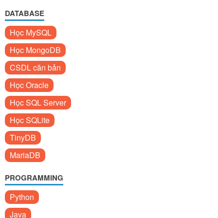
DATABASE
Học MySQL
Học MongoDB
CSDL căn bản
Học Oracle
Học SQL Server
Học SQLite
TinyDB
MariaDB
PROGRAMMING
Python
Java