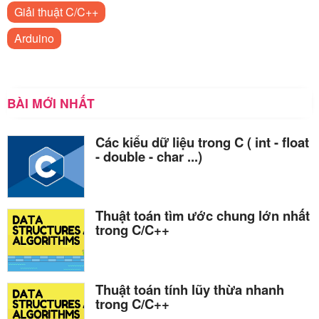
Giải thuật C/C++
Arduino
BÀI MỚI NHẤT
Các kiểu dữ liệu trong C ( int - float
- double - char ...)
Thuật toán tìm ước chung lớn nhất
trong C/C++
Thuật toán tính lũy thừa nhanh
trong C/C++