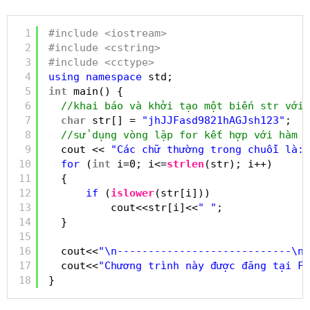
1
#include <iostream>
2
#include <cstring>
3
#include <cctype>
4
using
namespace
std;
5
int
main() {
6
//khai báo và khởi tạo một biến str với 
7
char
str[] = 
"jhJJFasd9821hAGJsh123"
;
8
//sử dụng vòng lặp for kết hợp với hàm i
9
cout << 
"Các chữ thường trong chuỗi là: 
10
for
(
int
i=0; i<=
strlen
(str); i++)
11
{
12
if
(
islower
(str[i]))
13
cout<<str[i]<<
" "
;
14
}
15
16
cout<<
"\n----------------------------\n"
17
cout<<
"Chương trình này được đăng tại Fr
18
}