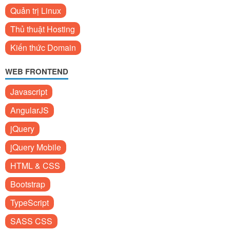
Quản trị Linux
Thủ thuật Hosting
Kiến thức Domain
WEB FRONTEND
Javascript
AngularJS
jQuery
jQuery Mobile
HTML & CSS
Bootstrap
TypeScript
SASS CSS