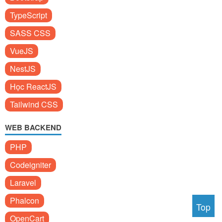
TypeScript
SASS CSS
VueJS
NestJS
Học ReactJS
Tailwind CSS
WEB BACKEND
PHP
Codeigniter
Laravel
Phalcon
Top
OpenCart