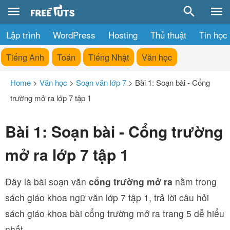
Lập trình
WordPress
Hosting
Thủ thuật
Tin học
Tiếng Anh
Toán
Tiếng Nhật
Văn học
Home
>
Văn học
>
Soạn văn lớp 7
>
Bài 1: Soạn bài - Cổng
trường mở ra lớp 7 tập 1
Bài 1: Soạn bài - Cổng trường
mở ra lớp 7 tập 1
Đây là bài soạn văn
cổng trường mở ra
nằm trong
sách giáo khoa ngữ văn lớp 7 tập 1, trả lời câu hỏi
sách giáo khoa bài cổng trường mở ra trang 5 dễ hiểu
nhất.