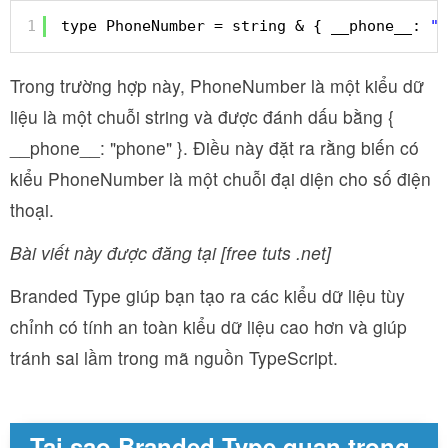
1
type PhoneNumber = string & { __phone__: 
"p
Trong trường hợp này, PhoneNumber là một kiểu dữ
liệu là một chuỗi string và được đánh dấu bằng {
__phone__: "phone" }. Điều này đặt ra rằng biến có
kiểu PhoneNumber là một chuỗi đại diện cho số điện
thoại.
Bài viết này được đăng tại [free tuts .net]
Branded Type giúp bạn tạo ra các kiểu dữ liệu tùy
chỉnh có tính an toàn kiểu dữ liệu cao hơn và giúp
tránh sai lầm trong mã nguồn TypeScript.
Tại sao Branded Type quan trọng