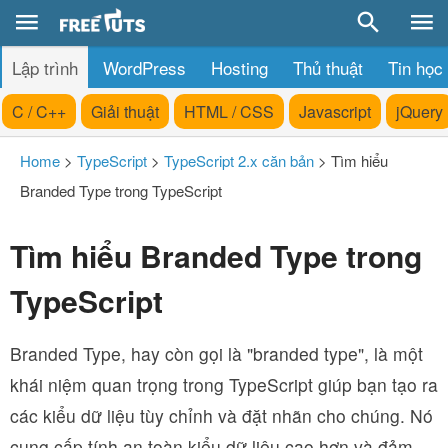
Lập trình
WordPress
Hosting
Thủ thuật
Tin học
C / C++
Giải thuật
HTML / CSS
Javascript
jQuery
Home
>
TypeScript
>
TypeScript 2.x căn bản
>
Tìm hiểu
Branded Type trong TypeScript
Tìm hiểu Branded Type trong
TypeScript
Branded Type, hay còn gọi là "branded type", là một
khái niệm quan trọng trong TypeScript giúp bạn tạo ra
các kiểu dữ liệu tùy chỉnh và đặt nhãn cho chúng. Nó
cung cấp tính an toàn kiểu dữ liệu cao hơn và đảm