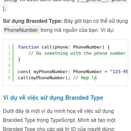
}.
Sử dụng Branded Type:
Bây giờ bạn có thể sử dụng
PhoneNumber
trong mã nguồn của bạn. Ví dụ:
1
function
call(phone: PhoneNumber) {
2
// Do something with the phone number
3
}
4
5
const myPhoneNumber: PhoneNumber = 
"123-456
6
call(myPhoneNumber); 
// Hợp lệ
Ví dụ về việc sử dụng Branded Type
Dưới đây là một ví dụ minh họa về việc sử dụng
Branded Type trong TypeScript. Mình sẽ tạo một
Branded Type cho các giá trị ID của người dùng: