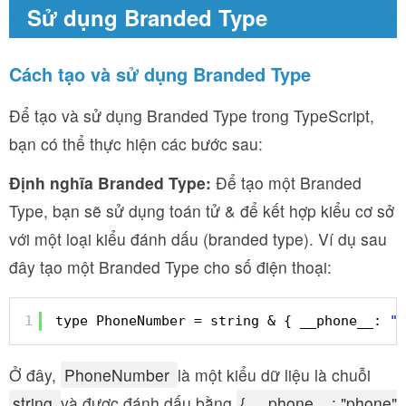
Sử dụng Branded Type
Cách tạo và sử dụng Branded Type
Để tạo và sử dụng Branded Type trong TypeScript,
bạn có thể thực hiện các bước sau:
Định nghĩa Branded Type:
Để tạo một Branded
Type, bạn sẽ sử dụng toán tử & để kết hợp kiểu cơ sở
với một loại kiểu đánh dấu (branded type). Ví dụ sau
đây tạo một Branded Type cho số điện thoại:
1
type PhoneNumber = string & { __phone__: 
"p
Ở đây,
PhoneNumber
là một kiểu dữ liệu là chuỗi
string
và được đánh dấu bằng
{ __phone__: "phone"