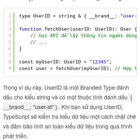
1
type UserID = string & { __brand__: 
"user-i
2
3
function
fetchUser(userID: UserID): User {
4
// Gọi API để lấy thông tin người dùng 
5
// ...
6
}
7
8
const myUserID: UserID = 
"12345"
;
9
const user = fetchUser(myUserID); 
// Hợp lệ
Trong ví dụ này, UserID là một Branded Type đánh
dấu cho kiểu string và có một thuộc tính đánh dấu
{
__brand__: "user-id" }.
Khi bạn sử dụng UserID,
TypeScript sẽ kiểm tra kiểu dữ liệu một cách chặt chẽ
và đảm bảo tính an toàn kiểu dữ liệu trong quá trình
phát triển.