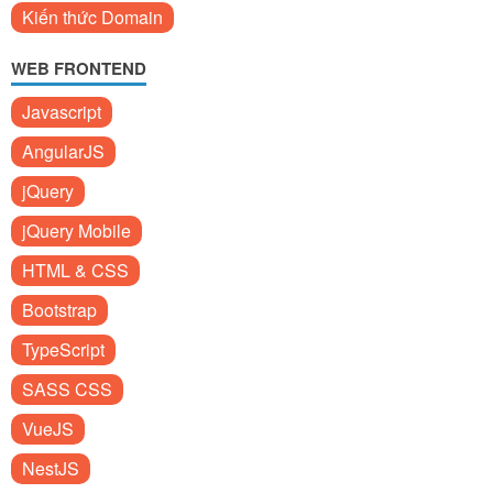
Kiến thức Domain
WEB FRONTEND
Javascript
AngularJS
jQuery
jQuery Mobile
HTML & CSS
Bootstrap
TypeScript
SASS CSS
VueJS
NestJS