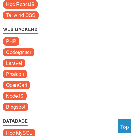
Học ReactJS
Tailwind CSS
WEB BACKEND
PHP
Codeigniter
Laravel
Phalcon
OpenCart
NodeJS
Blogspot
DATABASE
Top
Học MySQL