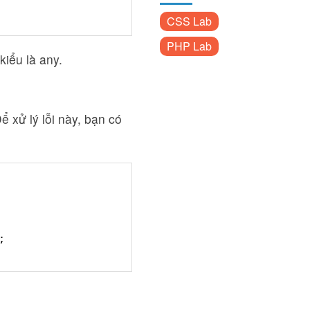
CSS Lab
PHP Lab
kiểu là any.
 xử lý lỗi này, bạn có
;