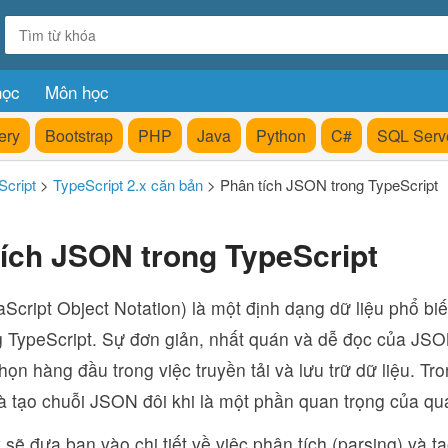
học
Môn học
ery
Bootstrap
PHP
Java
Python
C#
SQL Serv
Script
>
TypeScript 2.x căn bản
>
Phân tích JSON trong TypeScript
ích JSON trong TypeScript
cript Object Notation) là một định dạng dữ liệu phổ biến
ng TypeScript. Sự đơn giản, nhất quán và dễ đọc của JSO
họn hàng đầu trong việc truyền tải và lưu trữ dữ liệu. Tro
à tạo chuỗi JSON đôi khi là một phần quan trọng của quá 
sẽ đưa bạn vào chi tiết về việc phân tích (parsing) và tạo