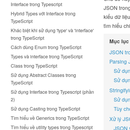
Interface trong Typescript
JSON trong
Hybrid Types với Interface trong
kiểu dữ liệ
TypeScript
tìm hiểu ch
Khác biệt khi sử dụng 'type' và 'interface'
trong TypeScript
Mục lục
Cách dùng Enum trong TypeScript
JSON tro
Types và interface trong TypeScript
Parsing 
Class trong TypeScript
Sử dụn
Sử dụng Abstract Classes trong
Sử dụn
TypeScript
Stringif
Sử dụng Interface trong Typescript (phần
Sử dụn
2)
Tùy chọ
Sử dụng Casting trong TypeScript
Tìm hiểu về Generics trong TypeScript
Xử lý JS
Tìm hiểu về utility types trong Typescript
JSON v