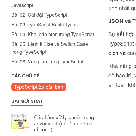
Javascript
tính nhất q
Bài 02: Cài đặt TypeScript
JSON và T
Bài 03: TypeScript Basic Types
Sự kết hợp 
Bài 04: Khai báo biến trong TypeScript
TypeScript 
Bài 05: Lệnh If Else và Switch Case
trong TypeScript
dịch và cun
Bài 06: Vòng lặp trong TypeScript
Khả năng p
dễ bảo trì,
CÁC CHỦ ĐỀ
an toàn khi
TypeScript 2.x căn bản
BÀI MỚI NHẤT
Các hàm xử lý chuỗi trong
Javascript (cắt / tách / nối
chuỗi ..)