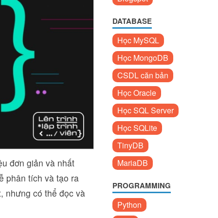
DATABASE
Học MySQL
Học MongoDB
CSDL căn bản
Học Oracle
Học SQL Server
Học SQLite
TinyDB
iệu đơn giản và nhất
MariaDB
ễ phân tích và tạo ra
PROGRAMMING
, nhưng có thể đọc và
Python