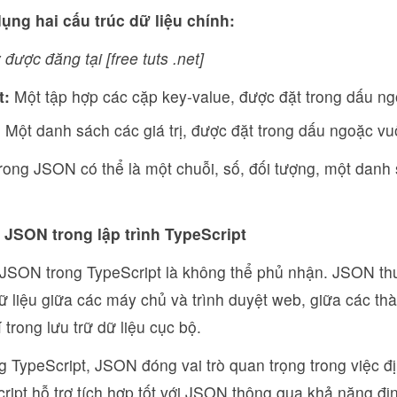
ng hai cấu trúc dữ liệu chính:
 được đăng tại [free tuts .net]
t:
Một tập hợp các cặp key-value, được đặt trong dấu ng
:
Một danh sách các giá trị, được đặt trong dấu ngoặc vuô
 trong JSON có thể là một chuỗi, số, đối tượng, một danh 
a JSON trong lập trình TypeScript
a JSON trong TypeScript là không thể phủ nhận. JSON t
dữ liệu giữa các máy chủ và trình duyệt web, giữa các t
 trong lưu trữ dữ liệu cục bộ.
g TypeScript, JSON đóng vai trò quan trọng trong việc đ
cript hỗ trợ tích hợp tốt với JSON thông qua khả năng đ