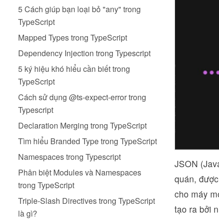
5 Cách giúp bạn loại bỏ "any" trong
TypeScript
Mapped Types trong TypeScript
Dependency Injection trong Typescript
5 ký hiệu khó hiểu cần biết trong
TypeScript
Cách sử dụng @ts-expect-error trong
Typescript
Declaration Merging trong TypeScript
Tìm hiểu Branded Type trong TypeScript
Namespaces trong Typescript
JSON (JavaS
Phân biệt Modules và Namespaces
quán, được 
trong TypeScript
cho máy mó
Triple-Slash Directives trong TypeScript
tạo ra bởi 
là gì?