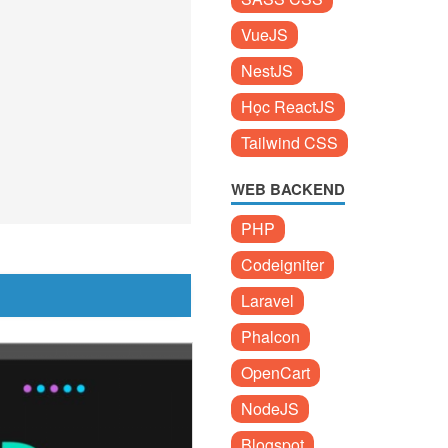
VueJS
NestJS
Học ReactJS
Tailwind CSS
WEB BACKEND
PHP
Codeigniter
Laravel
Phalcon
OpenCart
NodeJS
Blogspot