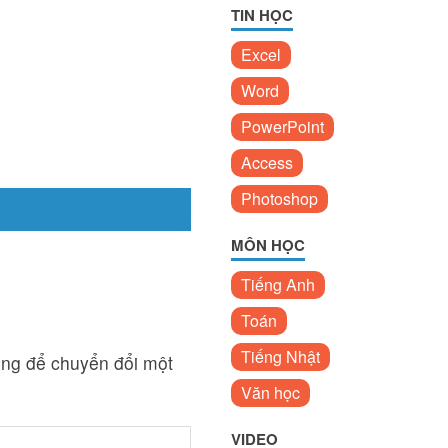
TIN HỌC
Excel
Word
PowerPoint
Access
Photoshop
MÔN HỌC
Tiếng Anh
Toán
Tiếng Nhật
ụng để chuyển đổi một
Văn học
VIDEO