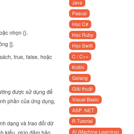
Java
Pascal
Học C#
oặc nhọn {}.
Học Ruby
ng [].
Học Swift
sách, true, false, hoặc
C / C++
Kotlin
Golang
Giải thuật
hường được sử dụng để
Visual Basic
hành phần của ứng dụng,
ASP .NET
R Tutorial
ịnh dạng và trao đổi dữ
AI (Machine Learning)
ịnh kiểu, giúp đảm bảo