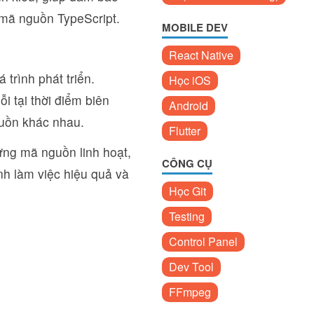
 mã nguồn TypeScript.
MOBILE DEV
React Native
trình phát triển.
Học iOS
i tại thời điểm biên
Android
guồn khác nhau.
Flutter
ựng mã nguồn linh hoạt,
CÔNG CỤ
ình làm việc hiệu quả và
Học Git
Testing
Control Panel
Dev Tool
FFmpeg