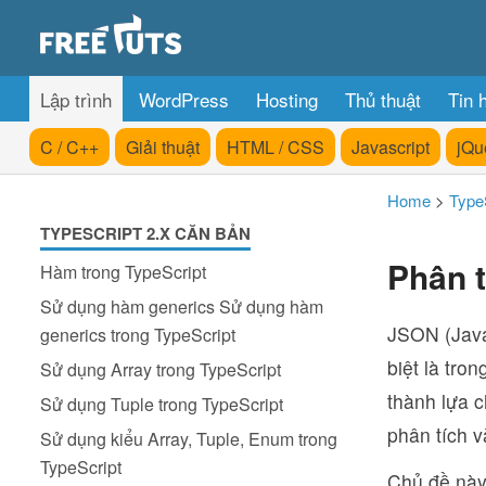
Lập trình
WordPress
Hosting
Thủ thuật
Tin 
C / C++
Giải thuật
HTML / CSS
Javascript
jQu
Home
>
Type
TYPESCRIPT 2.X CĂN BẢN
Phân t
Hàm trong TypeScript
Sử dụng hàm generics Sử dụng hàm
JSON (JavaS
generics trong TypeScript
biệt là tro
Sử dụng Array trong TypeScript
thành lựa c
Sử dụng Tuple trong TypeScript
phân tích v
Sử dụng kiểu Array, Tuple, Enum trong
TypeScript
Chủ đề này 