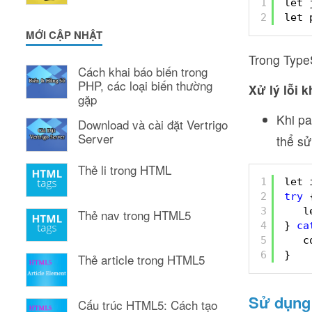
1
let 
2
let 
MỚI CẬP NHẬT
Trong TypeS
Cách khai báo biến trong
PHP, các loại biến thường
Xử lý lỗi 
gặp
Khi pa
Download và cài đặt Vertrigo
Server
thể sử
Thẻ li trong HTML
1
let 
2
try
3
l
Thẻ nav trong HTML5
4
} 
ca
5
c
6
}
Thẻ article trong HTML5
Sử dụng 
Cấu trúc HTML5: Cách tạo