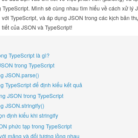
 TypeScript. Mình sẽ cùng nhau tìm hiểu về cách xử lý 
u với TypeScript, và áp dụng JSON trong các kịch bản th
i tiết của JSON và TypeScript!
ng TypeScript là gì?
JSON trong TypeScript
g JSON.parse()
g TypeScript để định kiểu kết quả
ying JSON trong TypeScript
g JSON.stringify()
n định kiểu khi stringify
ON phức tạp trong TypeScript
ới mảng và đối tượng lồng nhau