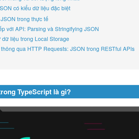
JSON có kiểu dữ liệu đặc biệt
JSON trong thực tế
ếp với API: Parsing và Stringifying JSON
 dữ liệu trong Local Storage
 thông qua HTTP Requests: JSON trong RESTful APIs
rong TypeScript là gì?