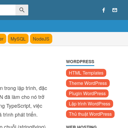
er
MySQL
NodeJS
WORDPRESS
HTML Templates
Theme WordPress
 trong lập trình, đặc
Plugin WordPress
N đã làm cho nó trở
Lập trình WordPress
ng TypeScript, việc
Thủ thuật WordPress
trình phát triển.
 chuỗi (stringifying)
WEB HOSTING