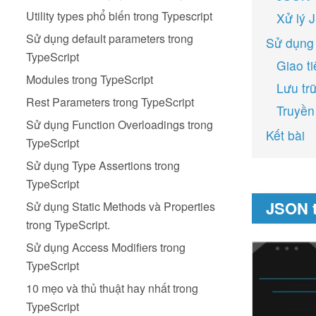
Utility types phổ biến trong Typescript
Xử lý 
Sử dụng default parameters trong
Sử dụng 
TypeScript
Giao ti
Modules trong TypeScript
Lưu trữ
Rest Parameters trong TypeScript
Truyền
Sử dụng Function Overloadings trong
Kết bài
TypeScript
Sử dụng Type Assertions trong
TypeScript
JSON t
Sử dụng Static Methods và Properties
trong TypeScript.
Sử dụng Access Modifiers trong
TypeScript
10 mẹo và thủ thuật hay nhất trong
TypeScript