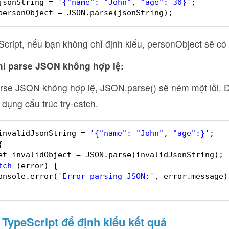
jsonString = 
'{"name": "John", "age": 30}'
;
personObject = JSON.parse(jsonString);
cript, nếu bạn không chỉ định kiểu, personObject sẽ có 
khi parse JSON không hợp lệ:
rse JSON không hợp lệ, JSON.parse() sẽ ném một lỗi. Để
 dụng cấu trúc try-catch.
invalidJsonString = 
'{"name": "John", "age":}'
;
{
et invalidObject = JSON.parse(invalidJsonString);
tch
(error) {
onsole.error(
'Error parsing JSON:'
, error.message)
TypeScript để định kiểu kết quả