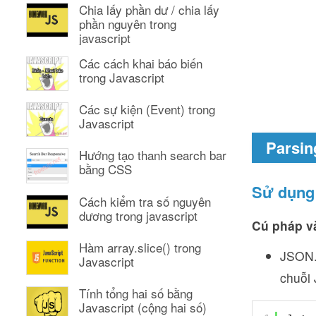
Chia lấy phần dư / chia lấy
phần nguyên trong
javascript
Các cách khai báo biến
trong Javascript
Các sự kiện (Event) trong
Javascript
Parsin
Hướng tạo thanh search bar
bằng CSS
Sử dụng
Cách kiểm tra số nguyên
dương trong javascript
Cú pháp v
Hàm array.slice() trong
JSON.
Javascript
chuỗi 
Tính tổng hai số bằng
Javascript (cộng hai số)