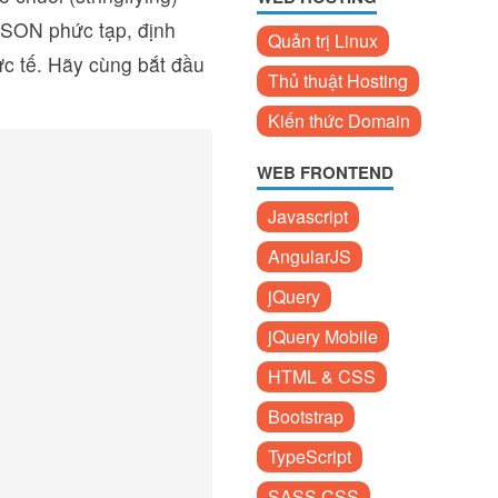
JSON phức tạp, định
Quản trị Linux
ực tế. Hãy cùng bắt đầu
Thủ thuật Hosting
Kiến thức Domain
WEB FRONTEND
Javascript
AngularJS
jQuery
jQuery Mobile
HTML & CSS
Bootstrap
TypeScript
SASS CSS