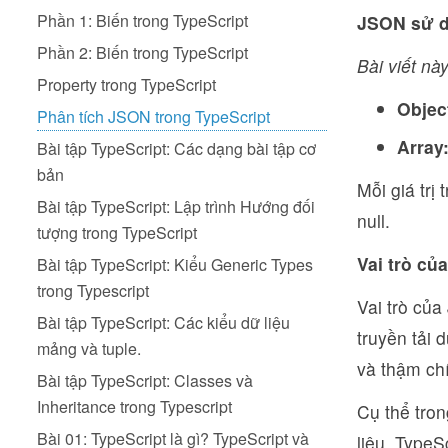
Phần 1: Biến trong TypeScript
JSON sử dụ
Phần 2: Biến trong TypeScript
Bài viết này
Property trong TypeScript
Objec
Phân tích JSON trong TypeScript
Array
Bài tập TypeScript: Các dạng bài tập cơ
bản
Mỗi giá trị
Bài tập TypeScript: Lập trình Hướng đối
null.
tượng trong TypeScript
Vai trò củ
Bài tập TypeScript: Kiểu Generic Types
trong Typescript
Vai trò củ
Bài tập TypeScript: Các kiểu dữ liệu
truyền tải 
mảng và tuple.
và thậm chí
Bài tập TypeScript: Classes và
Inheritance trong Typescript
Cụ thể tron
Bài 01: TypeScript là gì? TypeScript và
liệu. TypeS