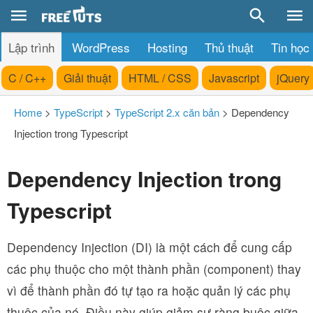
Lập trình
WordPress
Hosting
Thủ thuật
Tin học
C / C++
Giải thuật
HTML / CSS
Javascript
jQuery
Home
>
TypeScript
>
TypeScript 2.x căn bản
>
Dependency
Injection trong Typescript
Dependency Injection trong
Typescript
Dependency Injection (DI) là một cách để cung cấp
các phụ thuộc cho một thành phần (component) thay
vì để thành phần đó tự tạo ra hoặc quản lý các phụ
thuộc của nó. Điều này giúp giảm sự ràng buộc giữa