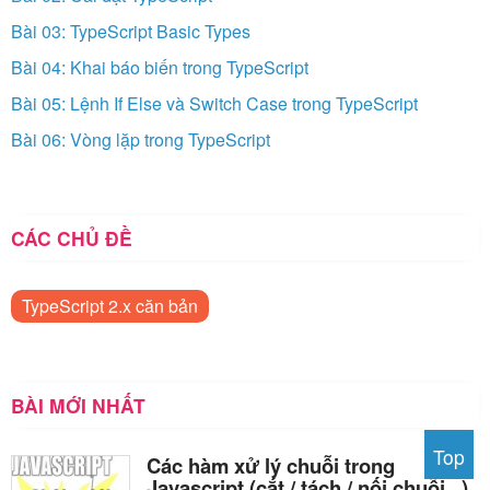
Bài 03: TypeScript Basic Types
Bài 04: Khai báo biến trong TypeScript
Bài 05: Lệnh If Else và Switch Case trong TypeScript
Bài 06: Vòng lặp trong TypeScript
CÁC CHỦ ĐỀ
TypeScript 2.x căn bản
BÀI MỚI NHẤT
Top
Các hàm xử lý chuỗi trong
Javascript (cắt / tách / nối chuỗi ..)