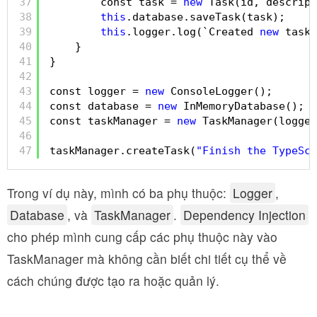
37
const task = 
new
Task(id, descript
38
this
.database.saveTask(task);
39
this
.logger.log(`Created 
new
task 
40
}
41
}
42
43
const logger = 
new
ConsoleLogger();
44
const database = 
new
InMemoryDatabase();
45
const taskManager = 
new
TaskManager(logger
46
47
taskManager.createTask(
"Finish the TypeScr
Trong ví dụ này, mình có ba phụ thuộc:
Logger
,
Database
, và
TaskManager
.
Dependency Injection
cho phép mình cung cấp các phụ thuộc này vào
TaskManager mà không cần biết chi tiết cụ thể về
cách chúng được tạo ra hoặc quản lý.