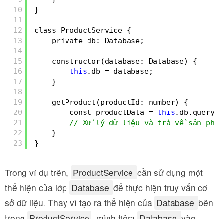
10
}
11
12
class ProductService {
13
private db: Database;
14
15
constructor(database: Database) {
16
this
.db = database;
17
}
18
19
getProduct(productId: number) {
20
const productData = 
this
.db.query(
21
// Xử lý dữ liệu và trả về sản phẩ
22
}
23
}
Trong ví dụ trên,
ProductService
cần sử dụng một
thể hiện của lớp
Database
để thực hiện truy vấn cơ
sở dữ liệu. Thay vì tạo ra thể hiện của
Database
bên
trong
ProductService
, mình tiêm
Database
vào