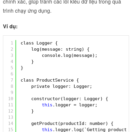
chính xác, giúp tránh các lỗi kiểu dữ liệu trong quá
trình chạy ứng dụng.
Ví dụ:
1
class Logger {
2
log(message: string) {
3
console.log(message);
4
}
5
}
6
7
class ProductService {
8
private logger: Logger;
9
10
constructor(logger: Logger) {
11
this
.logger = logger;
12
}
13
14
getProduct(productId: number) {
15
this
.logger.log(`Getting product 
w