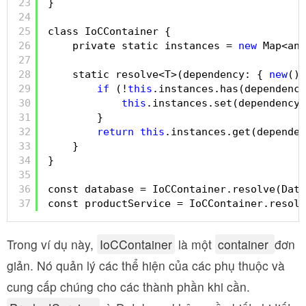
23
}
24
25
class IoCContainer {
26
private static instances = 
new
Map<any
27
28
static resolve<T>(dependency: { 
new
():
29
if
(!
this
.instances.has(dependency
30
this
.instances.set(dependency,
31
}
32
return
this
.instances.get(dependen
33
}
34
}
35
36
const database = IoCContainer.resolve(Data
37
const productService = IoCContainer.resolv
Trong ví dụ này,
IoCContainer
là một
container
đơn
giản. Nó quản lý các thể hiện của các phụ thuộc và
cung cấp chúng cho các thành phần khi cần.