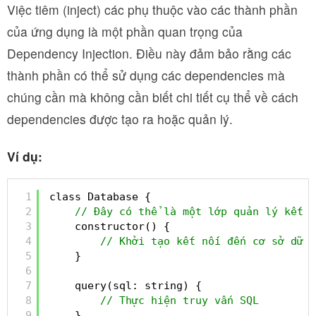
Việc tiêm (inject) các phụ thuộc vào các thành phần
của ứng dụng là một phần quan trọng của
Dependency Injection. Điều này đảm bảo rằng các
thành phần có thể sử dụng các dependencies mà
chúng cần mà không cần biết chi tiết cụ thể về cách
dependencies được tạo ra hoặc quản lý.
Ví dụ:
1
class Database {
2
// Đây có thể là một lớp quản lý kết n
3
constructor() {
4
// Khởi tạo kết nối đến cơ sở dữ l
5
}
6
7
query(sql: string) {
8
// Thực hiện truy vấn SQL
9
}