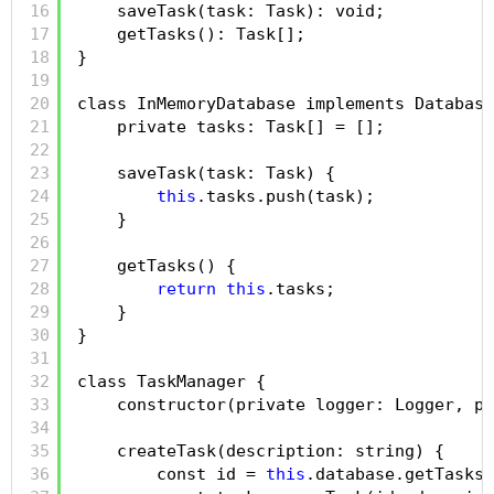
16
saveTask(task: Task): void;
17
getTasks(): Task[];
18
}
19
20
class InMemoryDatabase implements Database
21
private tasks: Task[] = [];
22
23
saveTask(task: Task) {
24
this
.tasks.push(task);
25
}
26
27
getTasks() {
28
return
this
.tasks;
29
}
30
}
31
32
class TaskManager {
33
constructor(private logger: Logger, pr
34
35
createTask(description: string) {
36
const id = 
this
.database.getTasks(