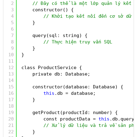
2
// Đây có thể là một lớp quản lý kết n
3
constructor() {
4
// Khởi tạo kết nối đến cơ sở dữ l
5
}
6
7
query(sql: string) {
8
// Thực hiện truy vấn SQL
9
}
10
}
11
12
class ProductService {
13
private db: Database;
14
15
constructor(database: Database) {
16
this
.db = database;
17
}
18
19
getProduct(productId: number) {
20
const productData = 
this
.db.query(
21
// Xử lý dữ liệu và trả về sản phẩ
22
}