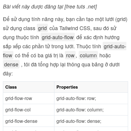
Bài viết này được đăng tại [free tuts .net]
Để sử dụng tính năng này, bạn cần tạo một lưới (grid)
sử dụng class
grid
của Tailwind CSS, sau đó sử
dụng thuộc tính
grid-auto-flow
để xác định hướng
sắp xếp các phần tử trong lưới. Thuộc tính
grid-auto-
flow
có thể có ba giá trị là
row
,
column
hoặc
dense
, tôi đã tổng hợp lại thông qua bảng ở dưới
đây:
Class
Properties
grid-flow-row
grid-auto-flow: row;
grid-flow-col
grid-auto-flow: column;
grid-flow-dense
grid-auto-flow: dense;