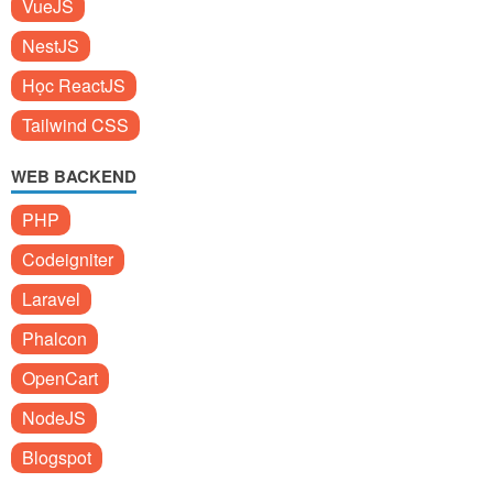
VueJS
NestJS
Học ReactJS
Tailwind CSS
WEB BACKEND
PHP
Codeigniter
Laravel
Phalcon
OpenCart
NodeJS
Blogspot