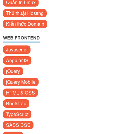
Quản trị Linux
Thủ thuật Hosting
Kiến thức Domain
WEB FRONTEND
Javascript
AngularJS
jQuery
jQuery Mobile
HTML & CSS
Bootstrap
TypeScript
SASS CSS