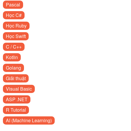
Pascal
Học C#
Học Ruby
Học Swift
C / C++
Kotlin
Golang
Giải thuật
Visual Basic
ASP .NET
R Tutorial
AI (Machine Learning)