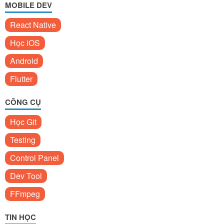
MOBILE DEV
React Native
Học iOS
Android
Flutter
CÔNG CỤ
Học Git
Testing
Control Panel
Dev Tool
FFmpeg
TIN HỌC