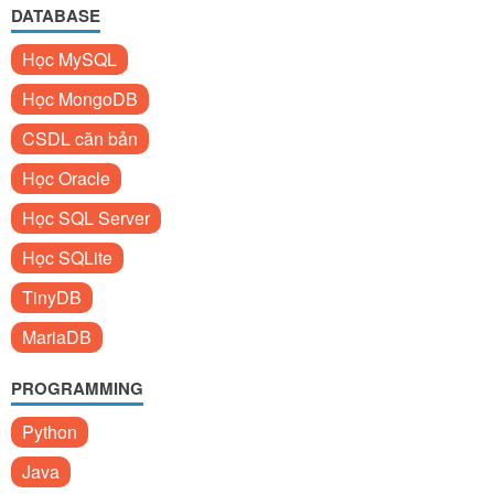
DATABASE
Học MySQL
Học MongoDB
CSDL căn bản
Học Oracle
Học SQL Server
Học SQLite
TinyDB
MariaDB
PROGRAMMING
Python
Java