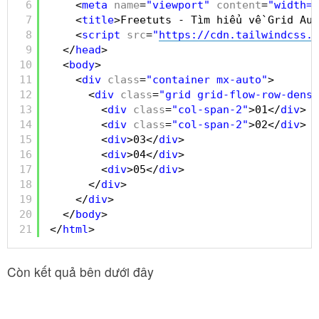
6
<
meta
name
=
"viewport"
content
=
"width=d
7
<
title
>Freetuts - Tìm hiểu về Grid Aut
8
<
script
src
=
"
https://cdn.tailwindcss.c
9
</
head
>
10
<
body
>
11
<
div
class
=
"container mx-auto"
>
12
<
div
class
=
"grid grid-flow-row-dense
13
<
div
class
=
"col-span-2"
>01</
div
>
14
<
div
class
=
"col-span-2"
>02</
div
>
15
<
div
>03</
div
>
16
<
div
>04</
div
>
17
<
div
>05</
div
>
18
</
div
>
19
</
div
>  
20
</
body
>
21
</
html
>
Còn kết quả bên dưới đây