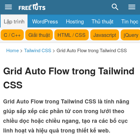
Lập trình
WordPress
Hosting
Thủ thuật
Tin học
C / C++
Giải thuật
HTML / CSS
Javascript
jQuery
Home
>
Tailwind CSS
>
Grid Auto Flow trong Tailwind CSS
Grid Auto Flow trong Tailwind
CSS
Grid Auto Flow trong Tailwind CSS là tính năng
giúp sắp xếp các phần tử con trong lưới theo
chiều dọc hoặc chiều ngang, tạo ra các bố cục
linh hoạt và hiệu quả trong thiết kế web.