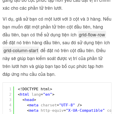
xác cho các phần tử trên lưới.
Ví dụ, giả sử bạn có một lưới với 3 cột và 3 hàng. Nếu
bạn muốn đặt một phần tử trên cột đầu tiên, hàng
đầu tiên, bạn có thể sử dụng tiện ích
grid-flow-row
để đặt nó trên hàng đầu tiên, sau đó sử dụng tiện ích
grid-column-start
để đặt nó trên cột đầu tiên. Điều
này sẽ giúp bạn kiểm soát được vị trí của phần tử
trên lưới hơn và giúp bạn tạo bố cục phức tạp hơn
đáp ứng nhu cầu của bạn.
1
<!DOCTYPE html>
2
<
html
lang
=
"en"
>
3
<
head
>
4
<
meta
charset
=
"UTF-8"
/>
5
<
meta
http-equiv
=
"X-UA-Compatible"
con