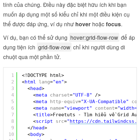
tính của chúng. Điều này đặc biệt hữu ích khi bạn
muốn áp dụng một số kiểu chỉ khi một điều kiện cụ
thể được đáp ứng, ví dụ như
hover
hoặc
focus
.
Ví dụ, bạn có thể sử dụng
hover:grid-flow-row
để áp
dụng tiện ích
grid-flow-row
chỉ khi người dùng di
chuột qua một phần tử.
1
<!DOCTYPE html>
2
<
html
lang
=
"en"
>
3
<
head
>
4
<
meta
charset
=
"UTF-8"
/>
5
<
meta
http-equiv
=
"X-UA-Compatible"
con
6
<
meta
name
=
"viewport"
content
=
"width=d
7
<
title
>Freetuts - Tìm hiểu về Grid Aut
8
<
script
src
=
"
https://cdn.tailwindcss.c
9
</
head
>
10
<
body
>