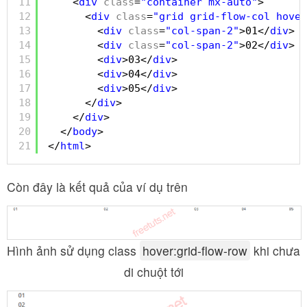
11
<
div
class
=
"container mx-auto"
>
12
<
div
class
=
"grid grid-flow-col hover
13
<
div
class
=
"col-span-2"
>01</
div
>
14
<
div
class
=
"col-span-2"
>02</
div
>
15
<
div
>03</
div
>
16
<
div
>04</
div
>
17
<
div
>05</
div
>
18
</
div
>
19
</
div
>  
20
</
body
>
21
</
html
>
Còn đây là kết quả của ví dụ trên
Hình ảnh sử dụng class
hover:grid-flow-row
khi chưa
di chuột tới