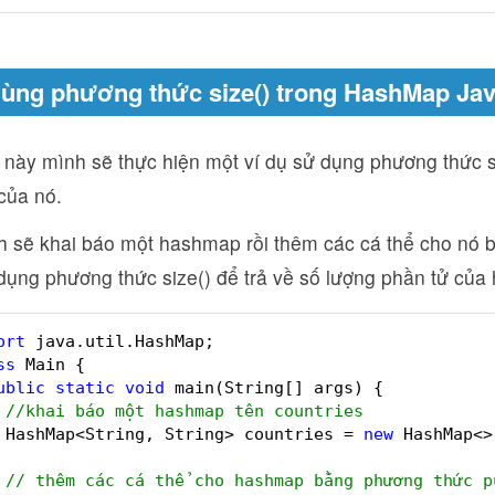
ùng phương thức size() trong HashMap Ja
 này mình sẽ thực hiện một ví dụ sử dụng phương thức s
của nó.
h sẽ khai báo một hashmap rồi thêm các cá thể cho nó b
dụng phương thức size() để trả về số lượng phần tử củ
ort
java.util.HashMap;
ss
Main {
ublic
static
void
main(String[] args) {
//khai báo một hashmap tên countries
HashMap<String, String> countries = 
new
HashMap<>
// thêm các cá thể cho hashmap bằng phương thức p