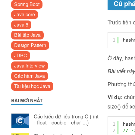
Cú phá
Spring Boot
Java core
Trước tiên 
Java 8
Bài tập Java
1
hash
Design Pattern
JDBC
Ở đây, has
Java interview
Bài viết này
Các hàm Java
Phương thức
Tài liệu học Java
Ví dụ:
chún
BÀI MỚI NHẤT
size() để 
Các kiểu dữ liệu trong C ( int
- float - double - char ...)
1
hash
2
// -