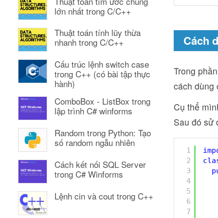
Thuật toán tìm ước chung
lớn nhất trong C/C++
Thuật toán tính lũy thừa
Cách d
nhanh trong C/C++
Cấu trúc lệnh switch case
Trong phần
trong C++ (có bài tập thực
hành)
cách dùng 
ComboBox - ListBox trong
Cụ thể mìn
lập trình C# winforms
Sau đó sử 
Random trong Python: Tạo
số random ngẫu nhiên
1
imp
2
cla
Cách kết nối SQL Server
3
p
trong C# Winforms
4
5
Lệnh cin và cout trong C++
6
7