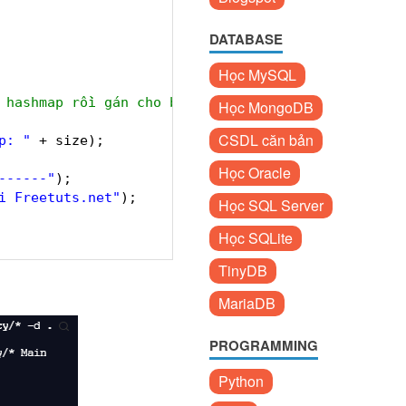
DATABASE
Học MySQL
 hashmap rồi gán cho biến size
Học MongoDB
CSDL căn bản
p: "
+ size);
Học Oracle
------"
);
i Freetuts.net"
);
Học SQL Server
Học SQLite
TinyDB
MariaDB
PROGRAMMING
Python