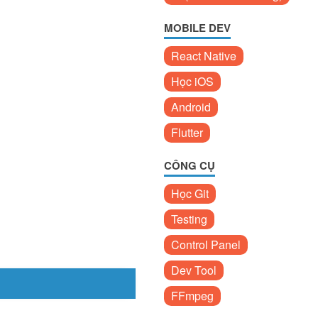
MOBILE DEV
React Native
Học iOS
Android
Flutter
CÔNG CỤ
Học Git
Testing
Control Panel
Dev Tool
FFmpeg