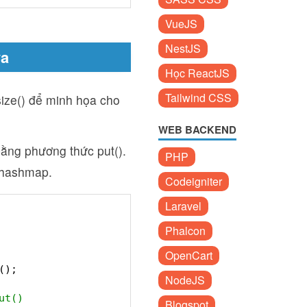
VueJS
NestJS
va
Học ReactJS
Tailwind CSS
ize() để minh họa cho
WEB BACKEND
ằng phương thức put().
PHP
a hashmap.
Codeigniter
Laravel
Phalcon
OpenCart
();
NodeJS
ut()
Blogspot