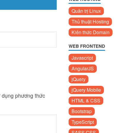
Quản trị Linux
Thủ thuật Hosting
Kiến thức Domain
WEB FRONTEND
Javascript
AngularJS
jQuery
jQuery Mobile
ử dụng phương thức
HTML & CSS
Bootstrap
TypeScript
SASS CSS