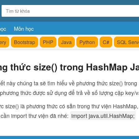
học
Môn học
ery
Bootstrap
PHP
Java
Python
C#
SQL Serv
g thức size() trong HashMap J
iết này chúng ta sẽ tìm hiểu về phương thức size() tron
 phương thức được sử dụng để trả về số lượng cặp key/
c size() là phương thức có sẵn trong thư viện HashMap,
 cần import thư viện đã nhé:
import java.util.HashMap;