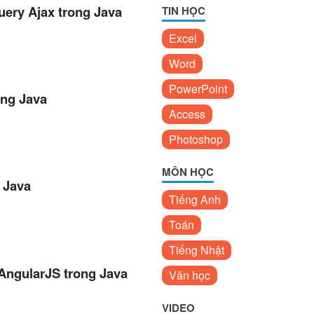
uery Ajax trong Java
TIN HỌC
Excel
Word
PowerPoint
ong Java
Access
Photoshop
MÔN HỌC
 Java
Tiếng Anh
Toán
Tiếng Nhật
AngularJS trong Java
Văn học
VIDEO