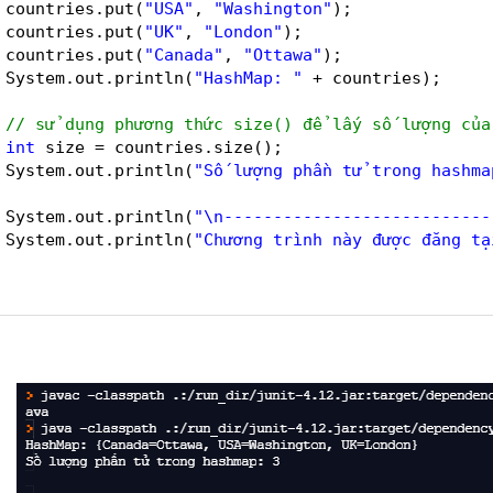
countries.put(
"USA"
, 
"Washington"
);
countries.put(
"UK"
, 
"London"
);
countries.put(
"Canada"
, 
"Ottawa"
);
System.out.println(
"HashMap: "
+ countries);
// sử dụng phương thức size() để lấy số lượng của
int
size = countries.size();
System.out.println(
"Số lượng phần tử trong hashma
System.out.println(
"\n---------------------------
System.out.println(
"Chương trình này được đăng tạ