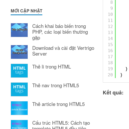
8
9
MỚI CẬP NHẬT
10
11
Cách khai báo biến trong
12
PHP, các loại biến thường
13
gặp
14
15
Download và cài đặt Vertrigo
16
Server
17
18
Thẻ li trong HTML
19
}
20
}
Thẻ nav trong HTML5
Kết quả:
Thẻ article trong HTML5
Cấu trúc HTML5: Cách tạo
template HTML5 đầu tiên