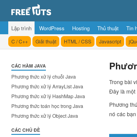
Lập trình
WordPress
Hosting
Thủ thuật
Tin 
C / C++
Giải thuật
HTML / CSS
Javascript
jQu
Phươn
CÁC HÀM JAVA
Phương thức xử lý chuỗi Java
Trong bài v
Phương thức xử lý ArrayList Java
Đây là một
Phương thức xử lý HashMap Java
Phương thứ
Phương thức toán học trong Java
nó các bạn
Phương thức xử lý Object Java
CÁC CHỦ ĐỀ