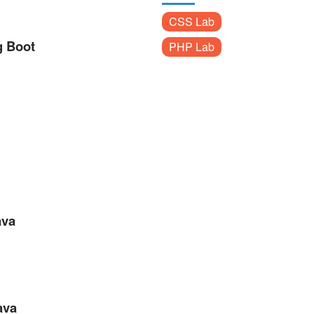
CSS Lab
g Boot
PHP Lab
ava
ava