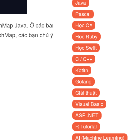
Java
Pascal
shMap Java. Ở các bài
Học C#
ashMap, các bạn chú ý
Học Ruby
Học Swift
C / C++
Kotlin
Golang
Giải thuật
Visual Basic
ASP .NET
R Tutorial
AI (Machine Learning)