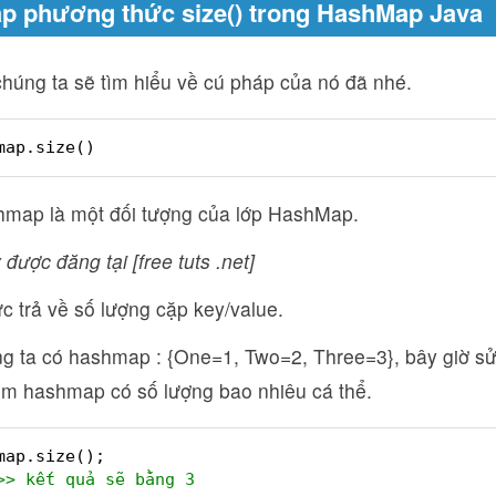
p phương thức size() trong HashMap Java
chúng ta sẽ tìm hiểu về cú pháp của nó đã nhé.
map.size()
hmap là một đối tượng của lớp HashMap.
 được đăng tại [free tuts .net]
 trả về số lượng cặp key/value.
g ta có hashmap : {One=1, Two=2, Three=3}, bây giờ s
xem hashmap có số lượng bao nhiêu cá thể.
map.size();
>> kết quả sẽ bằng 3