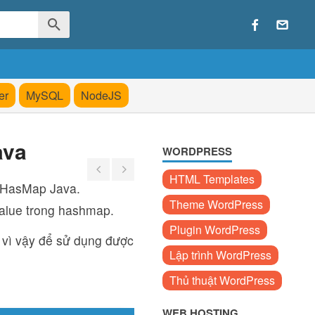
er
MySQL
NodeJS
ava
WORDPRESS
HTML Templates
g HasMap Java.
Theme WordPress
value trong hashmap.
Plugin WordPress
 vì vậy để sử dụng được
Lập trình WordPress
Thủ thuật WordPress
WEB HOSTING