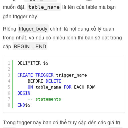
muốn đặt,
là tên của table mà bạn
table_name
gắn trigger này.
Riêng
trigger_body
chính là nội dung xử lý quan
trọng nhất, và nếu có nhiều lệnh thì bạn sẽ đặt trong
cặp
BEGIN .. END
.
1
DELIMITER $$
2
3
CREATE
TRIGGER
trigger_name
4
BEFORE 
DELETE
5
ON
table_name 
FOR
EACH ROW
6
BEGIN
7
-- statements
8
END
$$
Trong trigger này bạn có thể truy cập đến các giá trị