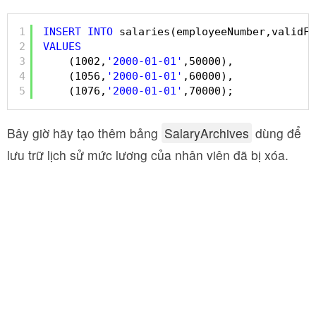
1
INSERT
INTO
salaries(employeeNumber,validFr
2
VALUES
3
(1002,
'2000-01-01'
,50000),
4
(1056,
'2000-01-01'
,60000),
5
(1076,
'2000-01-01'
,70000);
Bây giờ hãy tạo thêm bảng
SalaryArchives
dùng để
lưu trữ lịch sử mức lương của nhân viên đã bị xóa.