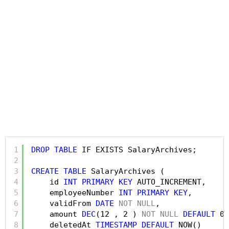
1
DROP
TABLE
IF EXISTS SalaryArchives;    
2
3
CREATE
TABLE
SalaryArchives (
4
id 
INT
PRIMARY
KEY
AUTO_INCREMENT,
5
employeeNumber 
INT
PRIMARY
KEY
,
6
validFrom 
DATE
NOT
NULL
,
7
amount 
DEC
(12 , 2 ) 
NOT
NULL
DEFAULT
0,
8
deletedAt 
TIMESTAMP
DEFAULT
NOW()