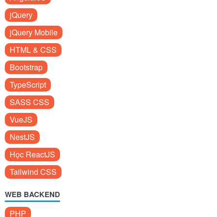
jQuery
jQuery Mobile
HTML & CSS
Bootstrap
TypeScript
SASS CSS
VueJS
NestJS
Học ReactJS
Tailwind CSS
WEB BACKEND
PHP