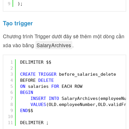
9
);
Tạo trigger
Chương trình Trigger dưới đây sẽ thêm một dòng cần
xóa vào bảng
SalaryArchives
.
1
DELIMITER $$
2
3
CREATE
TRIGGER
before_salaries_delete
4
BEFORE 
DELETE
5
ON
salaries 
FOR
EACH ROW
6
BEGIN
7
INSERT
INTO
SalaryArchives(employeeNum
8
VALUES
(OLD.employeeNumber,OLD.validFro
9
END
$$    
10
11
DELIMITER ;