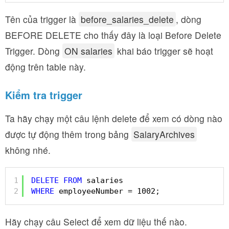
Tên của trigger là
before_salaries_delete
, dòng
BEFORE DELETE cho thấy đây là loại Before Delete
Trigger. Dòng
ON salaries
khai báo trigger sẽ hoạt
động trên table này.
Kiểm tra trigger
Ta hãy chạy một câu lệnh delete để xem có dòng nào
được tự động thêm trong bảng
SalaryArchives
không nhé.
1
DELETE
FROM
salaries 
2
WHERE
employeeNumber = 1002;
Hãy chạy câu Select để xem dữ liệu thế nào.