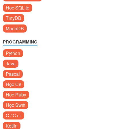
Học SQLite
TinyDB
MariaDB
PROGRAMMING
Python
Java
Pascal
Học C#
Học Ruby
Học Swift
C / C++
Kotlin