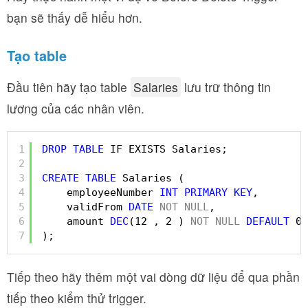
bạn sẽ thấy dễ hiểu hơn.
Tạo table
Đầu tiên hãy tạo table
Salaries
lưu trữ thông tin
lương của các nhân viên.
1
DROP
TABLE
IF EXISTS Salaries;
2
3
CREATE
TABLE
Salaries (
4
employeeNumber 
INT
PRIMARY
KEY
,
5
validFrom 
DATE
NOT
NULL
,
6
amount 
DEC
(12 , 2 ) 
NOT
NULL
DEFAULT
0
7
);
Tiếp theo hãy thêm một vai dòng dữ liệu để qua phần
tiếp theo kiểm thử trigger.