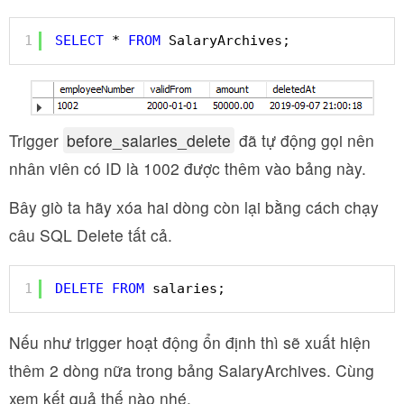
1
SELECT
* 
FROM
SalaryArchives;
Trigger
before_salaries_delete
đã tự động gọi nên
nhân viên có ID là 1002 được thêm vào bảng này.
Bây giò ta hãy xóa hai dòng còn lại bằng cách chạy
câu SQL Delete tất cả.
1
DELETE
FROM
salaries;
Nếu như trigger hoạt động ổn định thì sẽ xuất hiện
thêm 2 dòng nữa trong bảng SalaryArchives. Cùng
xem kết quả thế nào nhé.