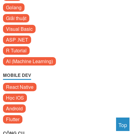
Golang
Giải thuật
Visual Basic
ASP .NET
R Tutorial
AI (Machine Learning)
MOBILE DEV
React Native
Học iOS
Android
Flutter
Top
CÔNG CỤ