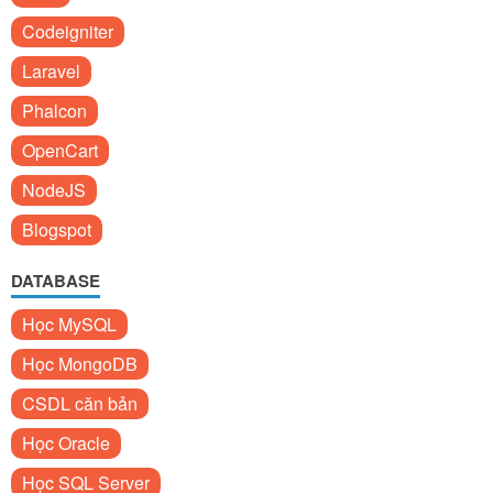
Codeigniter
Laravel
Phalcon
OpenCart
NodeJS
Blogspot
DATABASE
Học MySQL
Học MongoDB
CSDL căn bản
Học Oracle
Học SQL Server