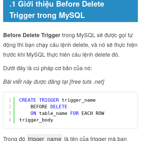
.1 Giới thiệu Before Delete
Trigger trong MySQL
Before Delete Trigger
trong MySQL sẽ được gọi tự
động thì bạn chạy câu lệnh delete, và nó sẽ thực hiện
trước khi MySQL thực hiên câu lệnh delete đó.
Dưới đây là cú pháp cơ bản của nó:
Bài viết này được đăng tại [free tuts .net]
1
CREATE
TRIGGER
trigger_name
2
BEFORE 
DELETE
3
ON
table_name 
FOR
EACH ROW
4
trigger_body
Trong đó
trigger_name
là tên của trigger mà bạn