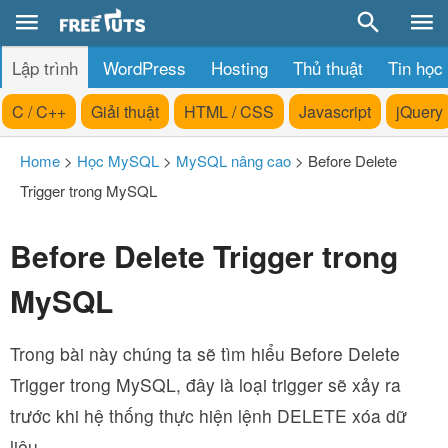
Lập trình
WordPress
Hosting
Thủ thuật
Tin học
C / C++
Giải thuật
HTML / CSS
Javascript
jQuery
Home
>
Học MySQL
>
MySQL nâng cao
>
Before Delete
Trigger trong MySQL
Before Delete Trigger trong
MySQL
Trong bài này chúng ta sẽ tìm hiểu Before Delete
Trigger trong MySQL, đây là loại trigger sẽ xảy ra
trước khi hệ thống thực hiện lệnh DELETE xóa dữ
liệu.