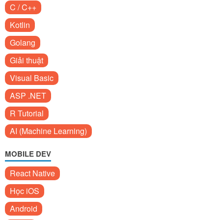
C / C++
Kotlin
Golang
Giải thuật
Visual Basic
ASP .NET
R Tutorial
AI (Machine Learning)
MOBILE DEV
React Native
Học iOS
Android