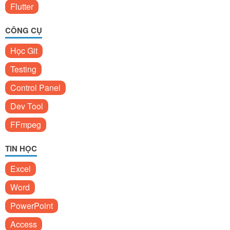
Flutter
CÔNG CỤ
Học Git
Testing
Control Panel
Dev Tool
FFmpeg
TIN HỌC
Excel
Word
PowerPoint
Access