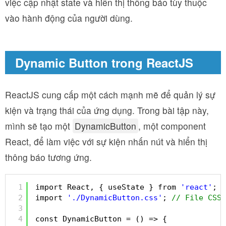
việc cập nhật state và hiển thị thông báo tùy thuộc
vào hành động của người dùng.
Dynamic Button trong ReactJS
ReactJS cung cấp một cách mạnh mẽ để quản lý sự
kiện và trạng thái của ứng dụng. Trong bài tập này,
mình sẽ tạo một
DynamicButton
, một component
React, để làm việc với sự kiện nhấn nút và hiển thị
thông báo tương ứng.
1
import React, { useState } from 
'react'
;
2
import 
'./DynamicButton.css'
; 
// File CSS 
3
4
const DynamicButton = () => {