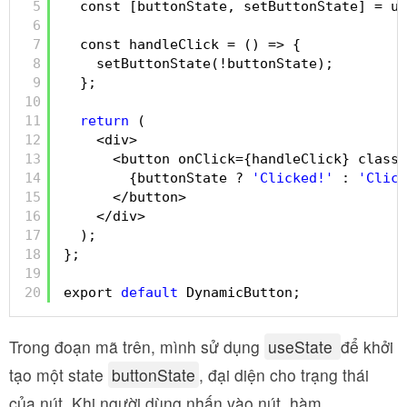
5
const [buttonState, setButtonState] = us
6
7
const handleClick = () => {
8
setButtonState(!buttonState);
9
};
10
11
return
(
12
<div>
13
<button onClick={handleClick} classN
14
{buttonState ? 
'Clicked!'
: 
'Click
15
</button>
16
</div>
17
);
18
};
19
20
export 
default
DynamicButton;
Trong đoạn mã trên, mình sử dụng
useState
để khởi
tạo một state
buttonState
, đại diện cho trạng thái
của nút. Khi người dùng nhấn vào nút, hàm