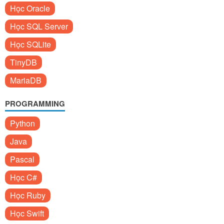
Học Oracle
Học SQL Server
Học SQLite
TinyDB
MariaDB
PROGRAMMING
Python
Java
Pascal
Học C#
Học Ruby
Học Swift