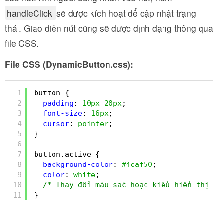
handleClick
sẽ được kích hoạt để cập nhật trạng
thái. Giao diện nút cũng sẽ được định dạng thông qua
file CSS.
File CSS (DynamicButton.css):
1
button {
2
padding
: 
10px
20px
;
3
font-size
: 
16px
;
4
cursor
: 
pointer
;
5
}
6
7
button.active {
8
background-color
: 
#4caf50
;
9
color
: 
white
;
10
/* Thay đổi màu sắc hoặc kiểu hiển thị t
11
}