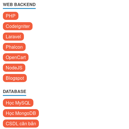
WEB BACKEND
PHP
Codeigniter
Laravel
Phalcon
OpenCart
NodeJS
Blogspot
DATABASE
Học MySQL
Học MongoDB
CSDL căn bản