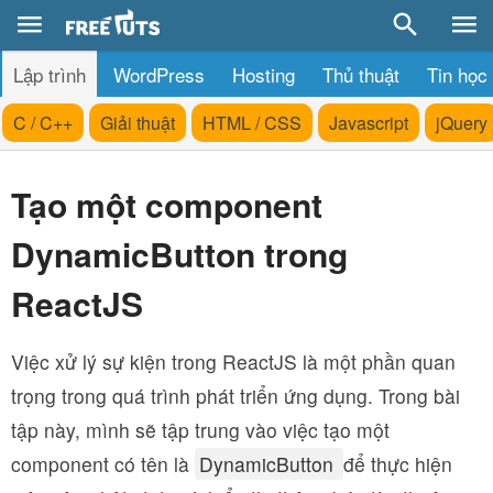
Lập trình
WordPress
Hosting
Thủ thuật
Tin học
C / C++
Giải thuật
HTML / CSS
Javascript
jQuery
Tạo một component
DynamicButton trong
ReactJS
Việc xử lý sự kiện trong ReactJS là một phần quan
trọng trong quá trình phát triển ứng dụng. Trong bài
tập này, mình sẽ tập trung vào việc tạo một
component có tên là
DynamicButton
để thực hiện