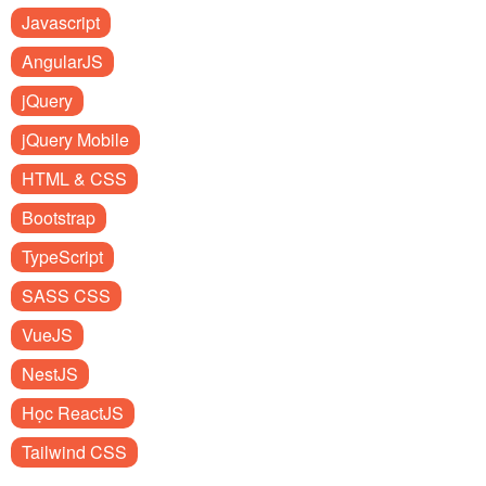
Javascript
AngularJS
jQuery
jQuery Mobile
HTML & CSS
Bootstrap
TypeScript
SASS CSS
VueJS
NestJS
Học ReactJS
Tailwind CSS