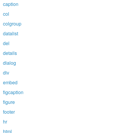
caption
col
colgroup
datalist
del
details
dialog
div
embed
figcaption
figure
footer
hr
html