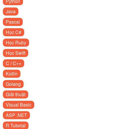
Python
Java
Pascal
Học C#
Học Ruby
Học Swift
C / C++
Kotlin
Golang
Giải thuật
Visual Basic
ASP .NET
R Tutorial