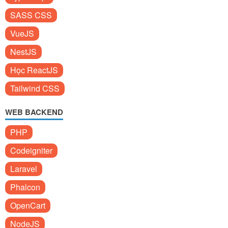
SASS CSS
VueJS
NestJS
Học ReactJS
Tailwind CSS
WEB BACKEND
PHP
Codeigniter
Laravel
Phalcon
OpenCart
NodeJS