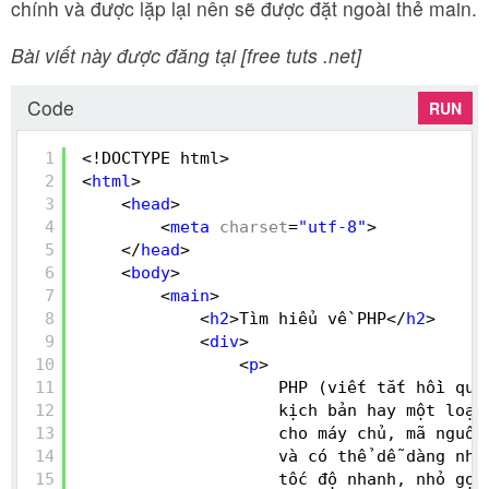
chính và được lặp lại nên sẽ được đặt ngoài thẻ main.
Bài viết này được đăng tại [free tuts .net]
Code
RUN
1
<!DOCTYPE html>
2
<
html
>
3
<
head
>
4
<
meta
charset
=
"utf-8"
>
5
</
head
>
6
<
body
>
7
<
main
>
8
<
h2
>Tìm hiểu về PHP</
h2
>
9
<
div
>
10
<
p
>
11
PHP (viết tắt hồi quy
12
kịch bản hay một loại
13
cho máy chủ, mã nguồn
14
và có thể dễ dàng nhú
15
tốc độ nhanh, nhỏ gọn