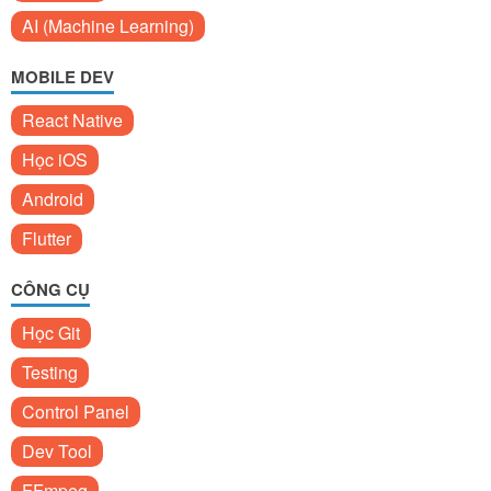
AI (Machine Learning)
MOBILE DEV
React Native
Học iOS
Android
Flutter
CÔNG CỤ
Học Git
Testing
Control Panel
Dev Tool
FFmpeg