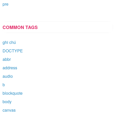
pre
COMMON TAGS
ghi chú
DOCTYPE
abbr
address
audio
b
blockquote
body
canvas