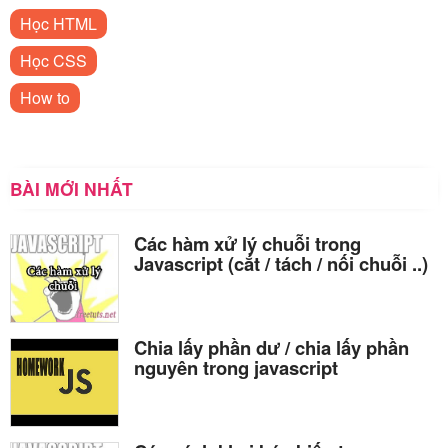
Học HTML
Học CSS
How to
BÀI MỚI NHẤT
Các hàm xử lý chuỗi trong
Javascript (cắt / tách / nối chuỗi ..)
Chia lấy phần dư / chia lấy phần
nguyên trong javascript