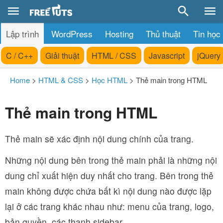
Lập trình
WordPress
Hosting
Thủ thuật
Tin học
C / C++
Giải thuật
HTML / CSS
Javascript
jQuery
Home
>
HTML & CSS
>
Học HTML
>
Thẻ main trong HTML
Thẻ main trong HTML
Thẻ main sẽ xác định nội dung chính của trang.
Những nội dung bên trong thẻ main phải là những nội
dung chỉ xuất hiện duy nhất cho trang. Bên trong thẻ
main không được chứa bất kì nội dung nào được lặp
lại ở các trang khác nhau như: menu của trang, logo,
bản quyền, các thanh sidebar...