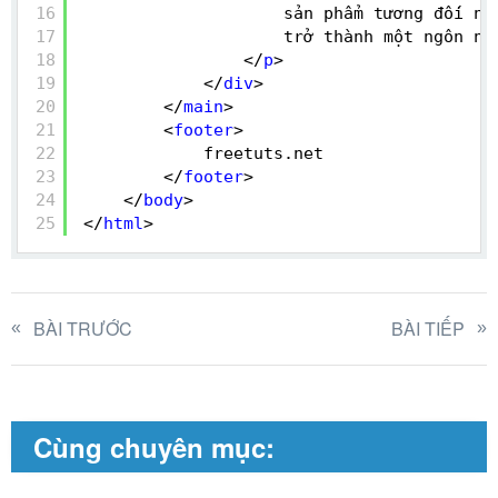
16
sản phẩm tương đối ng
17
trở thành một ngôn ng
18
</
p
>
19
</
div
>
20
</
main
>
21
<
footer
>
22
freetuts.net
23
</
footer
>
24
</
body
>
25
</
html
>
BÀI TRƯỚC
BÀI TIẾP
Cùng chuyên mục: