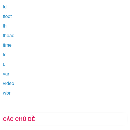
td
tfoot
th
thead
time
tr
u
var
video
wbr
CÁC CHỦ ĐỀ