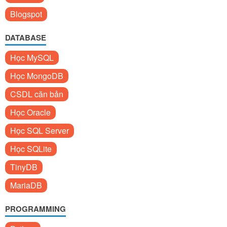
Blogspot
DATABASE
Học MySQL
Học MongoDB
CSDL căn bản
Học Oracle
Học SQL Server
Học SQLite
TinyDB
MariaDB
PROGRAMMING