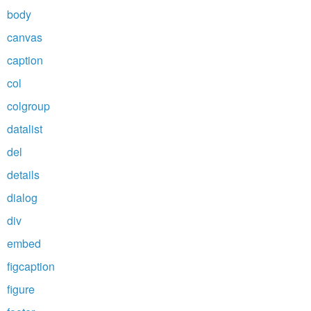
body
canvas
caption
col
colgroup
datalist
del
details
dialog
div
embed
figcaption
figure