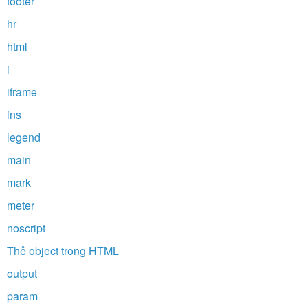
footer
hr
html
i
iframe
ins
legend
main
mark
meter
noscript
Thẻ object trong HTML
output
param