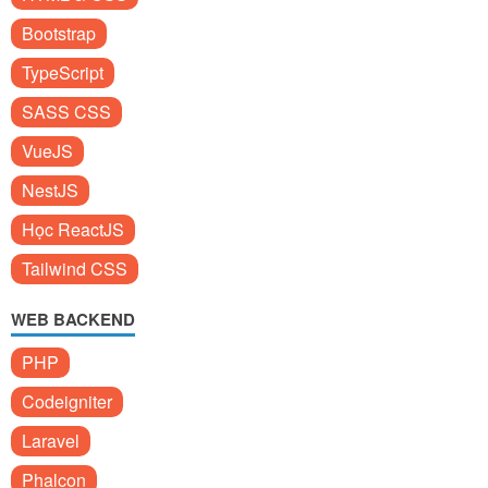
Bootstrap
TypeScript
SASS CSS
VueJS
NestJS
Học ReactJS
Tailwind CSS
WEB BACKEND
PHP
Codeigniter
Laravel
Phalcon