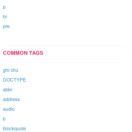
p
br
pre
COMMON TAGS
ghi chú
DOCTYPE
abbr
address
audio
b
blockquote