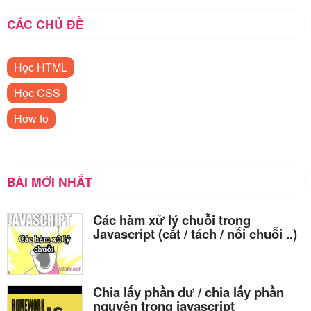
CÁC CHỦ ĐỀ
Học HTML
Học CSS
How to
BÀI MỚI NHẤT
Các hàm xử lý chuỗi trong
Javascript (cắt / tách / nối chuỗi ..)
Chia lấy phần dư / chia lấy phần
nguyên trong javascript