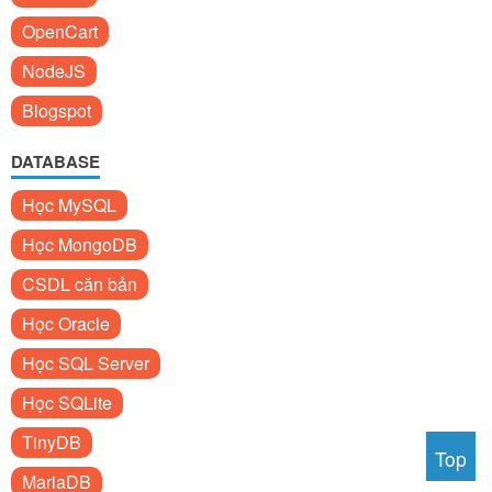
OpenCart
NodeJS
Blogspot
DATABASE
Học MySQL
Học MongoDB
CSDL căn bản
Học Oracle
Học SQL Server
Học SQLite
TinyDB
Top
MariaDB