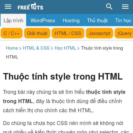
Lập trình
WordPress
Hosting
Thủ thuật
Tin học
C / C++
Giải thuật
HTML / CSS
Javascript
jQuery
Home
>
HTML & CSS
>
Học HTML
>
Thuộc tính style trong
HTML
Thuộc tính style trong HTML
Trong bài này chúng ta sẽ tìm hiểu
thuộc tính style
trong HTML
, đây là thuộc tính dùng để điều chỉnh
cách hiển thị cho chính các thẻ HTML.
Do chúng ta chưa học CSS nên mình sẽ không nói
quá nhiều về kiến thức chuyên môn như selector, các