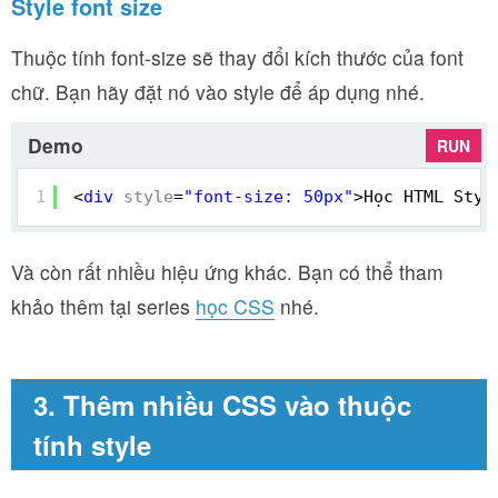
Style font size
Thuộc tính font-size sẽ thay đổi kích thước của font
chữ. Bạn hãy đặt nó vào style để áp dụng nhé.
Demo
RUN
1
<
div
style
=
"font-size: 50px"
>Học HTML Styl
Và còn rất nhiều hiệu ứng khác. Bạn có thể tham
khảo thêm tại series
học CSS
nhé.
3. Thêm nhiều CSS vào thuộc
tính style