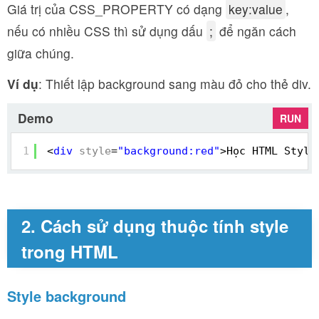
Giá trị của CSS_PROPERTY có dạng
key:value
,
nếu có nhiều CSS thì sử dụng dấu
;
để ngăn cách
giữa chúng.
Ví dụ
: Thiết lập background sang màu đỏ cho thẻ div.
Demo
RUN
1
<
div
style
=
"background:red"
>Học HTML Style
2. Cách sử dụng thuộc tính style
trong HTML
Style background