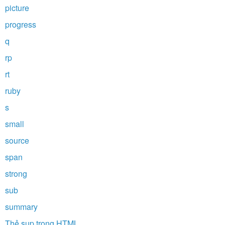
picture
progress
q
rp
rt
ruby
s
small
source
span
strong
sub
summary
Thẻ sup trong HTML