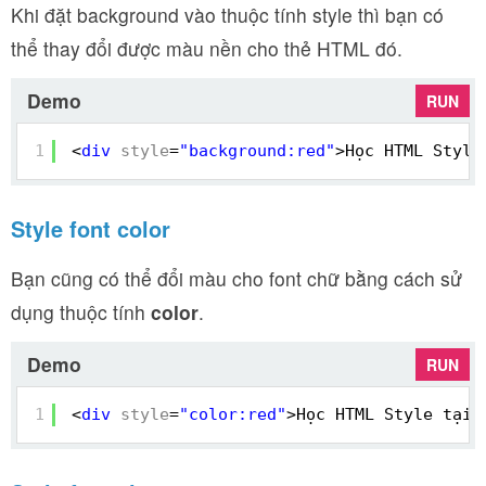
Khi đặt background vào thuộc tính style thì bạn có
thể thay đổi được màu nền cho thẻ HTML đó.
Demo
RUN
1
<
div
style
=
"background:red"
>Học HTML Style
Style font color
Bạn cũng có thể đổi màu cho font chữ bằng cách sử
dụng thuộc tính
color
.
Demo
RUN
1
<
div
style
=
"color:red"
>Học HTML Style tại 