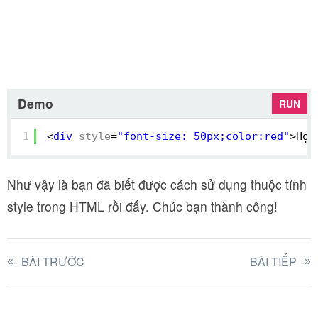
Demo
RUN
1
<
div
style
=
"font-size: 50px;color:red"
>Học
Như vậy là bạn đã biết được cách sử dụng thuộc tính
style trong HTML rồi đấy. Chúc bạn thành công!
BÀI TRƯỚC
BÀI TIẾP