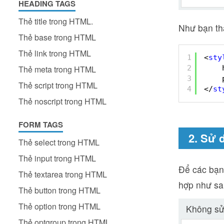
HEADING TAGS
Thẻ title trong HTML.
Như bạn thấ
Thẻ base trong HTML
Thẻ link trong HTML
1
<
sty
2
Thẻ meta trong HTML
3
Thẻ script trong HTML
4
</
st
Thẻ noscript trong HTML
FORM TAGS
2. Sử 
Thẻ select trong HTML
Thẻ input trong HTML
Để các bạn 
Thẻ textarea trong HTML
hợp như sa
Thẻ button trong HTML
Thẻ option trong HTML
Không s
Thẻ optgroup trong HTML