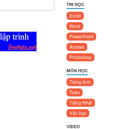
TIN HỌC
Excel
Word
PowerPoint
Access
Photoshop
MÔN HỌC
Tiếng Anh
Toán
Tiếng Nhật
Văn học
VIDEO