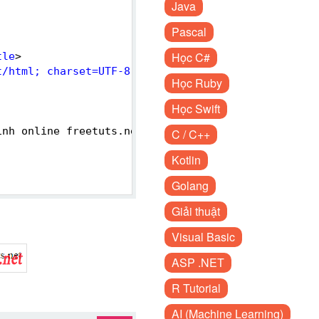
Java
Pascal
Học C#
tle
>
t/html; charset=UTF-8"
>
Học Ruby
Học Swift
ình online freetuts.net
C / C++
Kotlin
Golang
Giải thuật
Visual Basic
ASP .NET
R Tutorial
AI (Machine Learning)