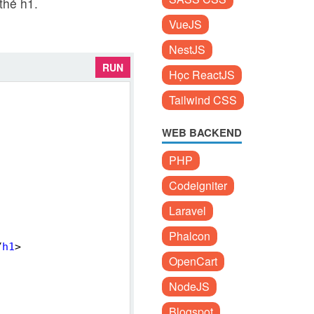
thẻ h1.
VueJS
NestJS
RUN
Học ReactJS
Tailwind CSS
WEB BACKEND
PHP
Codeigniter
Laravel
Phalcon
/
h1
>
OpenCart
NodeJS
Blogspot