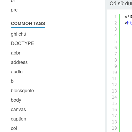
br
Có sử d
pre
1
<!
COMMON TAGS
2
<
h
3
ghi chú
4
5
DOCTYPE
6
abbr
7
8
address
9
audio
10
11
b
12
blockquote
13
14
body
15
canvas
16
17
caption
18
col
19