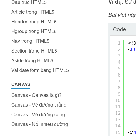
Ví dụ
: Sử 
Cấu trúc HTML5
Article trong HTML5
Bài viết này
Header trong HTML5
Code
Hgroup trong HTML5
Nav trong HTML5
1
<!
2
<
h
Section trong HTML5
3
Aside trong HTML5
4
5
Validate form bằng HTML5
6
7
CANVAS
8
Canvas - Canvas là gì?
9
10
Canvas - Vẽ đường thẳng
11
12
Canvas - Vẽ đường cong
13
Canvas - Nối nhiều đường
14
15
</