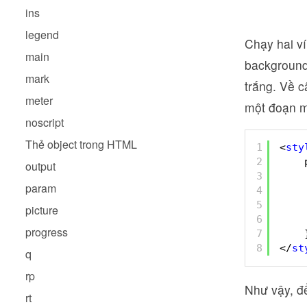
ins
legend
Chạy hai ví
main
background
mark
trắng. Về c
meter
một đoạn 
noscript
Thẻ object trong HTML
1
<
sty
2
output
3
param
4
5
picture
6
progress
7
8
</
st
q
rp
Như vậy, đ
rt