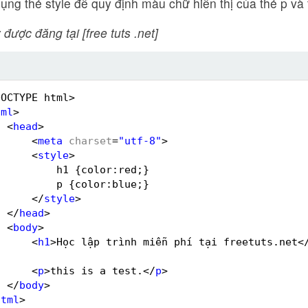
dụng thẻ style để quy định màu chữ hiển thị của thẻ p và 
 được đăng tại [free tuts .net]
DOCTYPE html>
tml
>
<
head
>
<
meta
charset
=
"utf-8"
>
<
style
>
h1 {color:red;}
p {color:blue;}
</
style
>
</
head
>
<
body
>
<
h1
>Học lập trình miễn phí tại freetuts.net<
<
p
>this is a test.</
p
>
</
body
>
html
>