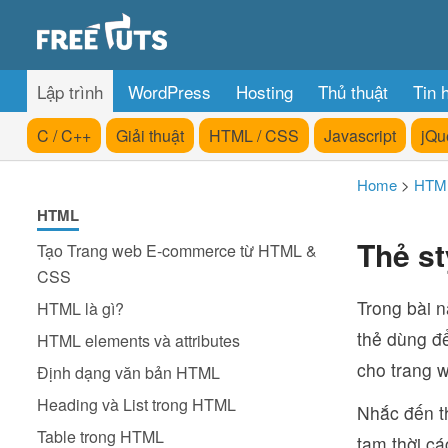
Lập trình
WordPress
Hosting
Thủ thuật
Tin 
C / C++
Giải thuật
HTML / CSS
Javascript
jQu
Home
>
HTM
HTML
Thẻ s
Tạo Trang web E-commerce từ HTML &
CSS
Trong bài 
HTML là gì?
thẻ dùng đ
HTML elements và attributes
cho trang 
Định dạng văn bản HTML
Heading và List trong HTML
Nhắc đến t
Table trong HTML
tạm thời cá