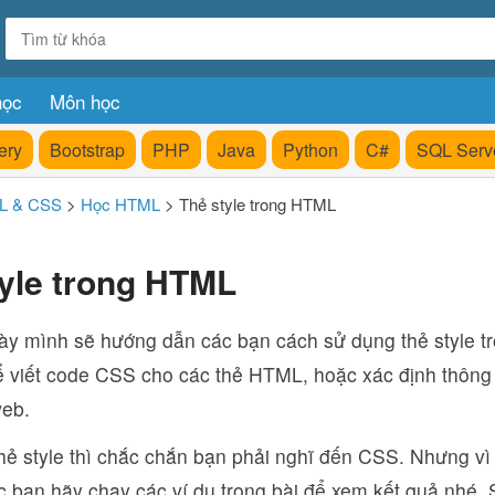
học
Môn học
ery
Bootstrap
PHP
Java
Python
C#
SQL Serv
L & CSS
>
Học HTML
>
Thẻ style trong HTML
tyle trong HTML
này mình sẽ hướng dẫn các bạn cách sử dụng thẻ style t
ể viết code CSS cho các thẻ HTML, hoặc xác định thông 
web.
hẻ style thì chắc chắn bạn phải nghĩ đến CSS. Nhưng vì
c bạn hãy chạy các ví dụ trong bài để xem kết quả nhé. 