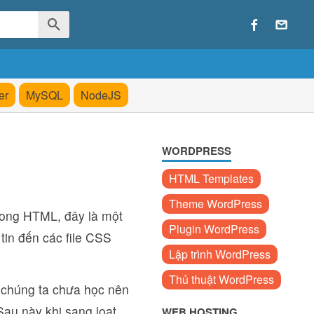
er
MySQL
NodeJS
WORDPRESS
HTML Templates
Theme WordPress
rong HTML, đây là một
Plugin WordPress
tin đến các file CSS
Lập trình WordPress
Thủ thuật WordPress
 chúng ta chưa học nên
Sau này khi sang loạt
WEB HOSTING