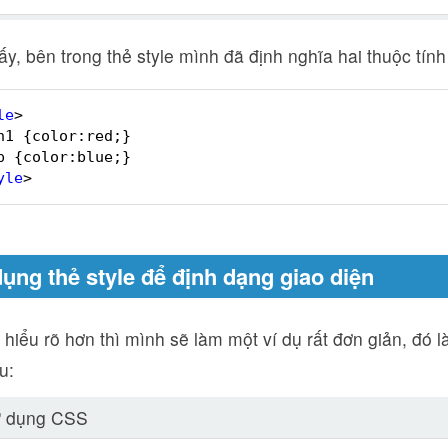
y, bên trong thẻ style mình đã định nghĩa hai thuộc tín
le
>
h1 {color:red;}
p {color:blue;}
yle
>
dụng thẻ style để định dạng giao diện
hiểu rõ hơn thì mình sẽ làm một ví dụ rất đơn giản, đó l
u:
ử dụng CSS