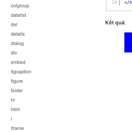
20
</
colgroup
datalist
Kết quả
:
del
details
dialog
div
embed
figcaption
figure
footer
hr
html
i
iframe