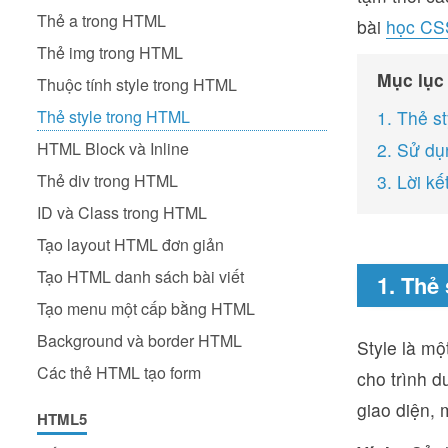
Thẻ a trong HTML
bài
học CS
Thẻ img trong HTML
Mục lục
Thuộc tính style trong HTML
Thẻ style trong HTML
1. Thẻ s
HTML Block và Inline
2. Sử dụ
Thẻ div trong HTML
3. Lời kế
ID và Class trong HTML
Tạo layout HTML đơn giản
Tạo HTML danh sách bài viết
1. Thẻ
Tạo menu một cấp bằng HTML
Background và border HTML
Style là m
Các thẻ HTML tạo form
cho trình d
giao diện, 
HTML5