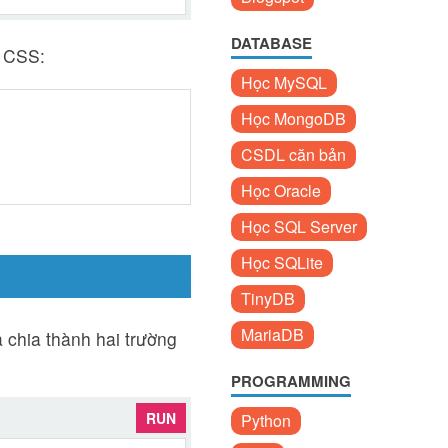
DATABASE
h CSS:
Học MySQL
Học MongoDB
CSDL căn bản
Học Oracle
Học SQL Server
Học SQLite
TinyDB
MariaDB
à chia thành hai trường
PROGRAMMING
RUN
Python