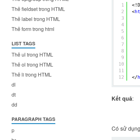
1
<!
Thẻ fieldset trong HTML
2
<
h
3
Thẻ label trong HTML
4
Thẻ form trong html
5
6
LIST TAGS
7
8
Thẻ ul trong HTML
9
Thẻ ol trong HTML
10
11
Thẻ li trong HTML
12
</
dl
dt
Kết quả
:
dd
PARAGRAPH TAGS
Có sử dụn
p