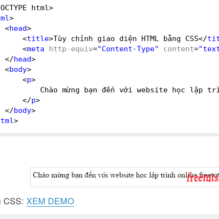
DOCTYPE html>
tml
>
<
head
>
<
title
>Tùy chỉnh giao diện HTML bằng CSS</
ti
<
meta
http-equiv
=
"Content-Type"
content
=
"tex
</
head
>
<
body
>
<
p
>
Chào mừng bạn đến với website học lập tr
</
p
>
</
body
>
html
>
g CSS:
XEM DEMO