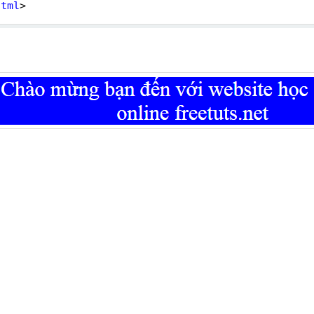
html
>