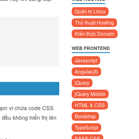
Quản trị Linux
Thủ thuật Hosting
Kiến thức Domain
WEB FRONTEND
Javascript
AngularJS
jQuery
jQuery Mobile
HTML & CSS
phạm vi chứa code CSS
Bootstrap
 đều không hiển thị lên
TypeScript
SASS CSS