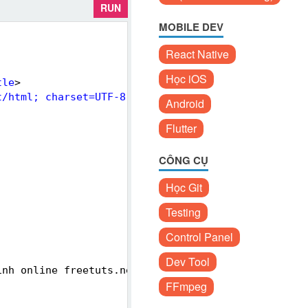
RUN
MOBILE DEV
React Native
Học iOS
tle
>
t/html; charset=UTF-8"
>
Android
Flutter
CÔNG CỤ
Học Git
Testing
Control Panel
Dev Tool
ình online freetuts.net
FFmpeg