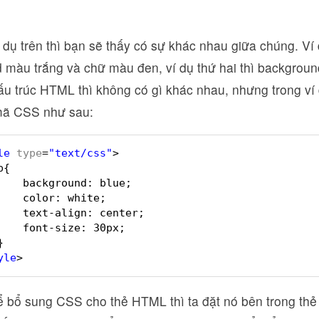
 dụ trên thì bạn sẽ thấy có sự khác nhau giữa chúng. Ví 
 màu trắng và chữ màu đen, ví dụ thứ hai thì backgro
ấu trúc HTML thì không có gì khác nhau, nhưng trong ví
mã CSS như sau:
le
type
=
"text/css"
>
p{
background: blue;
color: white;
text-align: center;
font-size: 30px;
}
yle
>
ể bổ sung CSS cho thẻ HTML thì ta đặt nó bên trong thẻ