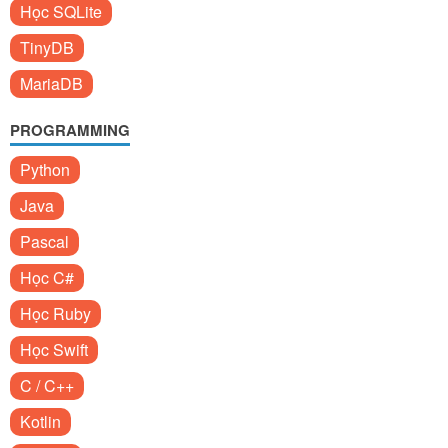
Học SQLite
TinyDB
MariaDB
PROGRAMMING
Python
Java
Pascal
Học C#
Học Ruby
Học Swift
C / C++
Kotlin