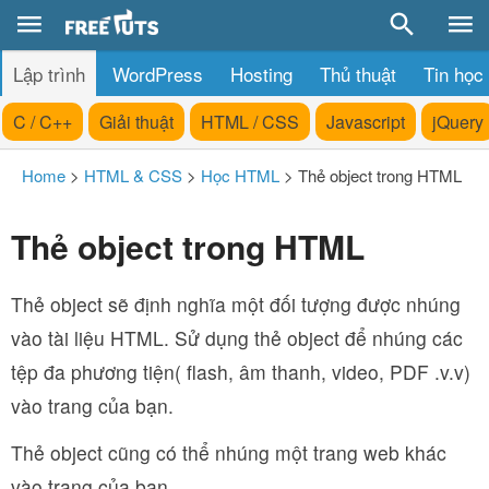
Lập trình
WordPress
Hosting
Thủ thuật
Tin học
C / C++
Giải thuật
HTML / CSS
Javascript
jQuery
Home
>
HTML & CSS
>
Học HTML
>
Thẻ object trong HTML
Thẻ object trong HTML
Thẻ object sẽ định nghĩa một đối tượng được nhúng
vào tài liệu HTML. Sử dụng thẻ object để nhúng các
tệp đa phương tiện( flash, âm thanh, video, PDF .v.v)
vào trang của bạn.
Thẻ object cũng có thể nhúng một trang web khác
vào trang của bạn.