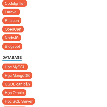
Codeigniter
Laravel
Phalcon
OpenCart
NodeJS
Blogspot
DATABASE
Học MySQL
Học MongoDB
CSDL căn bản
Học Oracle
Học SQL Server