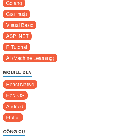
Golang
Giải thuật
Visual Basic
ASP .NET
R Tutorial
AI (Machine Learning)
MOBILE DEV
React Native
Học iOS
Android
Flutter
CÔNG CỤ