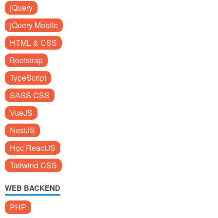
jQuery
jQuery Mobile
HTML & CSS
Bootstrap
TypeScript
SASS CSS
VueJS
NestJS
Học ReactJS
Tailwind CSS
WEB BACKEND
PHP