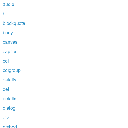
audio
b
blockquote
body
canvas
caption
col
colgroup
datalist
del
details
dialog
div
embed