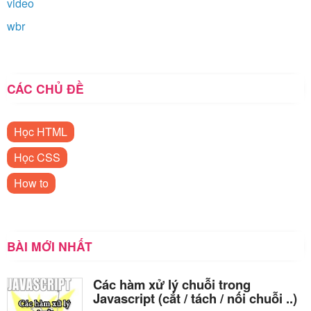
video
wbr
CÁC CHỦ ĐỀ
Học HTML
Học CSS
How to
BÀI MỚI NHẤT
Các hàm xử lý chuỗi trong
Javascript (cắt / tách / nối chuỗi ..)