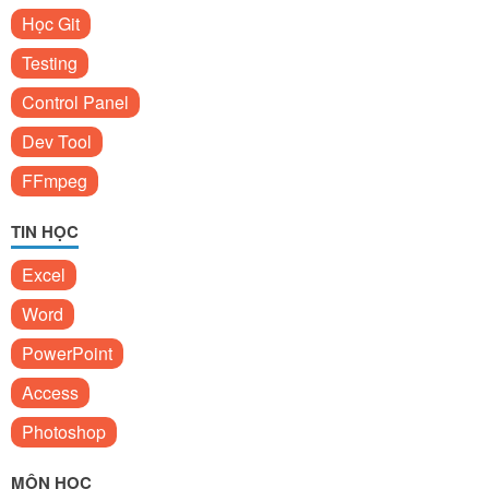
Học Git
Testing
Control Panel
Dev Tool
FFmpeg
TIN HỌC
Excel
Word
PowerPoint
Access
Photoshop
MÔN HỌC