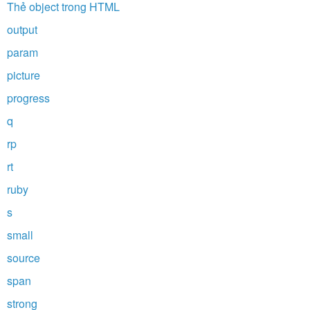
Thẻ object trong HTML
output
param
picture
progress
q
rp
rt
ruby
s
small
source
span
strong