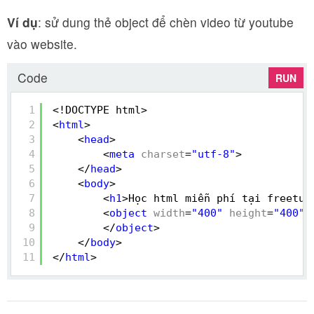
Ví dụ
: sử dung thẻ object để chèn video từ youtube
vào website.
Code
RUN
1
<!DOCTYPE html>
2
<
html
>
3
<
head
>
4
<
meta
charset
=
"utf-8"
>
5
</
head
>
6
<
body
>
7
<
h1
>Học html miễn phí tại freetut
8
<
object
width
=
"400"
height
=
"400"
9
</
object
>
10
</
body
>
11
</
html
>