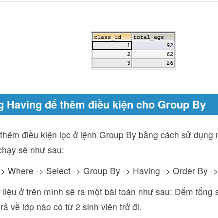
g Having để thêm điều kiện cho Group By
 thêm điều kiện lọc ở lệnh Group By bằng cách sử dụng
chạy sẽ như sau:
> Where -> Select -> Group By -> Having -> Order By ->
 liệu ở trên mình sẽ ra một bài toán như sau: Đếm tổng 
trả về lớp nào có từ 2 sinh viên trở đi.