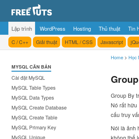
Lập trình
WordPress
Hosting
Thủ thuật
Tin 
C / C++
Giải thuật
HTML / CSS
Javascript
jQu
Home
>
Học
MYSQL CĂN BẢN
Group
Cài đặt MySQL
MySQL Table Types
Group By t
MySQL Data Types
Nó rất hữu 
MySQL Create Database
cấu truy vấ
MySQL Create Table
MySQL Primary Key
Nói là ảnh
MySQL Unique
không thể l