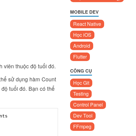
MOBILE DEV
React Native
Học iOS
Android
Flutter
 viên thuộc độ tuổi đó.
CÔNG CỤ
ó thể sử dụng hàm Count
Học Git
 độ tuổi đó. Bạn có thể
Testing
Control Panel
Dev Tool
nts
FFmpeg