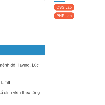
CSS Lab
PHP Lab
 mệnh đề Having. Lúc
 Limit
số sinh viên theo từng