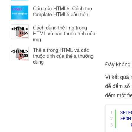
Cấu trúc HTML5: Cách tạo
template HTML5 đầu tiên
Cách dùng thẻ img trong
HTML và các thuộc tính của
img
Thẻ a trong HTML và các
thuộc tính của thẻ a thường
dùng
Đây không p
Vì kết quả 
để đếm số r
đếm một fie
1
SELE
2
FROM
3