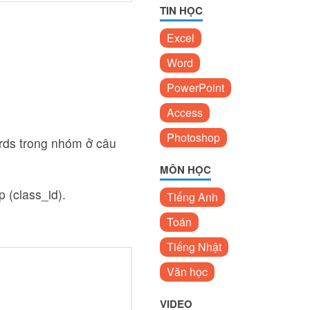
TIN HỌC
Excel
Word
PowerPoint
Access
Photoshop
rds trong nhóm ở câu
MÔN HỌC
p (class_id).
Tiếng Anh
Toán
Tiếng Nhật
Văn học
VIDEO