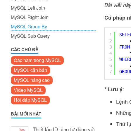
Bài viết này
MySQL Left Join
MySQL Right Join
Cú pháp n
MySQL Group By
1
SELE
MySQL Sub Query
2
3
FROM
CÁC CHỦ ĐỀ
4
5
WHER
Các hàm trong MySQL
6
MySQL căn bản
7
GROU
MySQL nâng cao
* Lưu ý
:
Video MySQL
Hỏi đáp MySQL
Lệnh 
Những 
BÀI MỚI NHẤT
Thứ tự
Thiết lập ID tăng tự động với