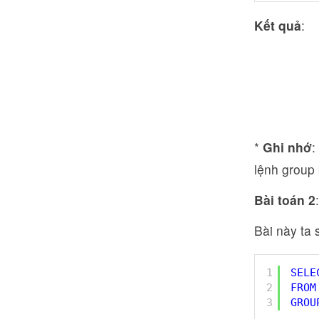
Kết quả
:
*
Ghi nhớ
:
lệnh group 
Bài toán 2
Bài này ta
1
SELE
2
FROM
3
GROU