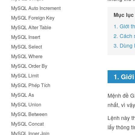
MySQL Auto Increment
Mục lục
MySQL Foreign Key
1. Giới 
MySQL Alter Table
2. Cách
MySQL Insert
3. Dùng 
MySQL Select
MySQL Where
MySQL Order By
1. Giớ
MySQL Limit
MySQL Phép Tích
MySQL As
Mệnh đề GR
MySQL Union
nhất, vì vậ
MySQL Between
Lệnh này t
MySQL Concat
lấy thông t
MySQL Inner Join