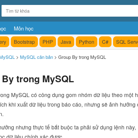
học
Môn học
ery
Bootstrap
PHP
Java
Python
C#
SQL Serv
 MySQL
>
MySQL căn bản
>
Group By trong MySQL
 By trong MySQL
rong MySQL có công dụng gom nhóm dữ liệu theo một ho
ích khi xuất dữ liệu trong báo cáo, nhưng sẽ ảnh hưởng 
n.
 hưởng nhưng thực tế bắt buộc ta phải sử dụng lệnh này
ọc dữ liệu chính xác được.