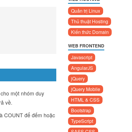
Quản trị Linux
Thủ thuật Hosting
Kiến thức Domain
WEB FRONTEND
Javascript
AngularJS
jQuery
jQuery Mobile
 cho một nhóm duy
HTML & CSS
rả về.
Bootstrap
 và COUNT để đếm hoặc
TypeScript
SASS CSS