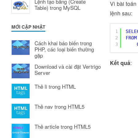
Lệnh tạo bảng (Create
Vì bài toán
Table) trong MySQL
lệnh sau:
MỚI CẬP NHẬT
1
SELE
2
FROM
Cách khai báo biến trong
3
PHP, các loại biến thường
gặp
Kết quả
:
Download và cài đặt Vertrigo
Server
Thẻ li trong HTML
Thẻ nav trong HTML5
Thẻ article trong HTML5