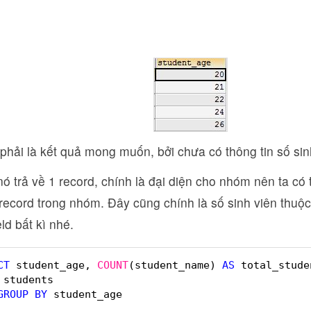
hải là kết quả mong muốn, bởi chưa có thông tin số sinh
nó trả về 1 record, chính là đại diện cho nhóm nên ta c
ecord trong nhóm. Đây cũng chính là số sinh viên thuộc
ld bất kì nhé.
CT
student_age, 
COUNT
(student_name) 
AS
total_stude
students 
GROUP
BY
student_age