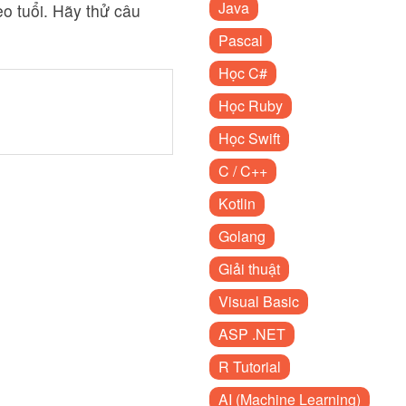
Java
o tuổi. Hãy thử câu
Pascal
Học C#
Học Ruby
Học Swift
C / C++
Kotlin
Golang
Giải thuật
Visual Basic
ASP .NET
R Tutorial
AI (Machine Learning)