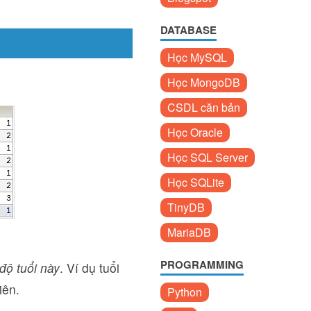
DATABASE
Học MySQL
Học MongoDB
CSDL căn bản
Học Oracle
Học SQL Server
Học SQLite
TinyDB
MariaDB
PROGRAMMING
 độ tuổi này
. Ví dụ tuổi
iên.
Python