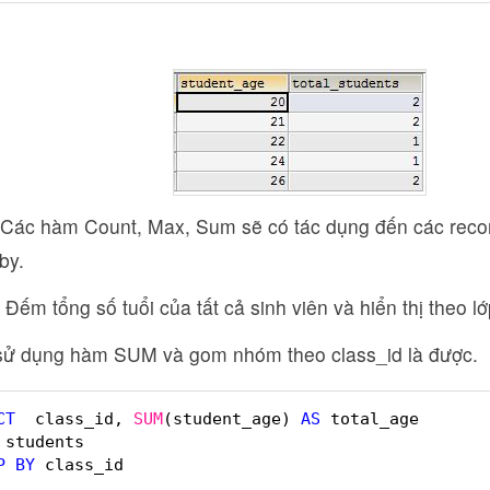
 Các hàm Count, Max, Sum sẽ có tác dụng đến các reco
by.
: Đếm tổng số tuổi của tất cả sinh viên và hiển thị theo lớ
 sử dụng hàm SUM và gom nhóm theo class_id là được.
CT
class_id, 
SUM
(student_age) 
AS
total_age
students 
P
BY
class_id