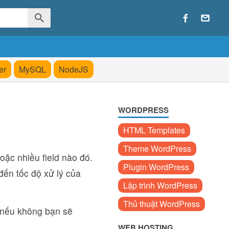
er
MySQL
NodeJS
WORDPRESS
HTML Templates
Theme WordPress
ặc nhiều field nào đó.
Plugin WordPress
đến tốc độ xử lý của
Lập trình WordPress
Thủ thuật WordPress
, nếu không bạn sẽ
WEB HOSTING