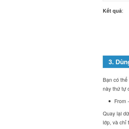
Kết quả
:
3. Dùn
Bạn có thể
này thứ tự 
From -
Quay lại dữ
lớp, và chỉ 