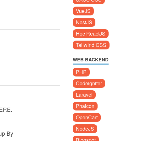
VueJS
NestJS
Học ReactJS
Tailwind CSS
WEB BACKEND
PHP
Codeigniter
Laravel
Phalcon
HERE.
OpenCart
NodeJS
oup By
Blogspot