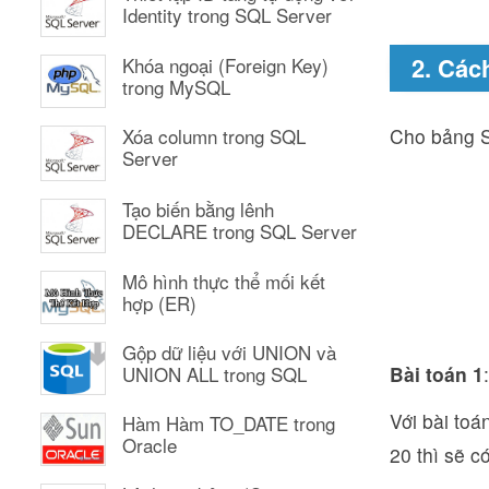
Identity trong SQL Server
2. Các
Khóa ngoại (Foreign Key)
trong MySQL
Cho bảng S
Xóa column trong SQL
Server
Tạo biến bằng lênh
DECLARE trong SQL Server
Mô hình thực thể mối kết
hợp (ER)
Gộp dữ liệu với UNION và
Bài toán 1
UNION ALL trong SQL
Với bài toán
Hàm Hàm TO_DATE trong
Oracle
20 thì sẽ có