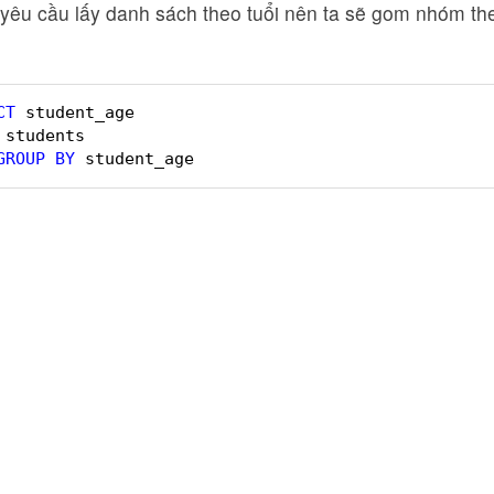
 yêu cầu lấy danh sách theo tuổi nên ta sẽ gom nhóm the
CT
student_age
students 
GROUP
BY
student_age