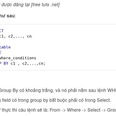
 được đăng tại [free tuts .net]
hư sau
:
CT
c1, c2,..., cn
table
E
where_conditions
P
BY
c1 , c2,...,cn;
Group By có khoảng trắng, và nó phải nằm sau lệnh W
field có trong group by bắt buộc phải có trong Select.
 thực thi câu lệnh sẽ là: From -> Where -> Select -> Gr