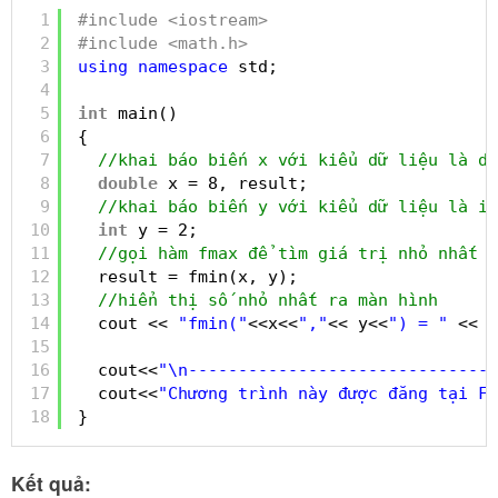
1
#include <iostream>
2
#include <math.h>
3
using
namespace
std;
4
5
int
main()
6
{
7
//khai báo biến x với kiểu dữ liệu là do
8
double
x = 8, result;
9
//khai báo biến y với kiểu dữ liệu là in
10
int
y = 2;
11
//gọi hàm fmax để tìm giá trị nhỏ nhất t
12
result = fmin(x, y);
13
//hiển thị số nhỏ nhất ra màn hình
14
cout << 
"fmin("
<<x<<
","
<< y<<
") = "
<< r
15
16
cout<<
"\n-------------------------------
17
cout<<
"Chương trình này được đăng tại Fr
18
}
Kết quả: