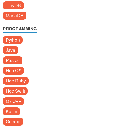
TinyDB
MariaDB
PROGRAMMING
Python
Java
Pascal
Học C#
Học Ruby
Học Swift
C / C++
Kotlin
Golang