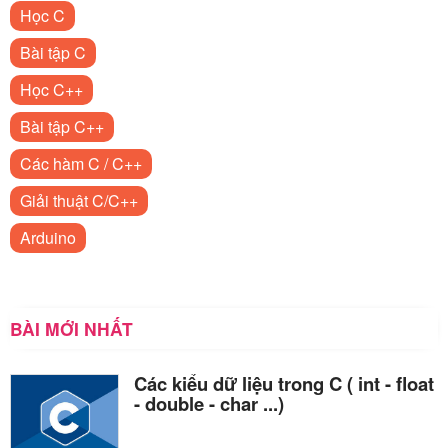
Học C
Bài tập C
Học C++
Bài tập C++
Các hàm C / C++
Giải thuật C/C++
Arduino
BÀI MỚI NHẤT
Các kiểu dữ liệu trong C ( int - float
- double - char ...)