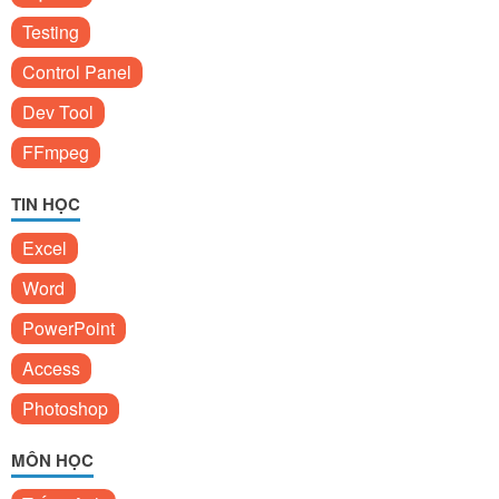
Testing
Control Panel
Dev Tool
FFmpeg
TIN HỌC
Excel
Word
PowerPoint
Access
Photoshop
MÔN HỌC