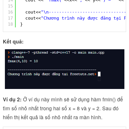
15
16
cout<<
"\n-------------------------------
17
cout<<
"Chương trình này được đăng tại Fr
18
}
Kết quả:
Ví dụ 2:
Ở ví dụ này mình sẽ sử dụng hàm fmin() để
tìm số nhỏ nhất trong hai số x = 8 và y = 2. Sau đó
hiển thị kết quả là số nhỏ nhất ra màn hình.