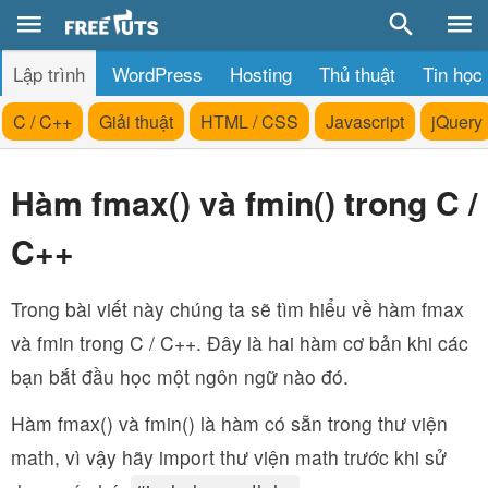
Lập trình
WordPress
Hosting
Thủ thuật
Tin học
C / C++
Giải thuật
HTML / CSS
Javascript
jQuery
Hàm fmax() và fmin() trong C /
C++
Trong bài viết này chúng ta sẽ tìm hiểu về hàm fmax
và fmin trong C / C++. Đây là hai hàm cơ bản khi các
bạn bắt đầu học một ngôn ngữ nào đó.
Hàm fmax() và fmin() là hàm có sẵn trong thư viện
math, vì vậy hãy import thư viện math trước khi sử