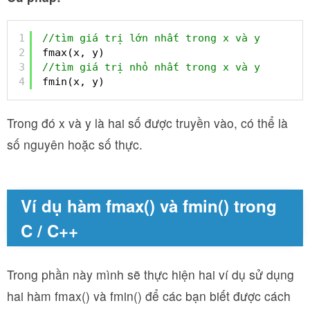
1
//tìm giá trị lớn nhất trong x và y
2
fmax(x, y)
3
//tìm giá trị nhỏ nhất trong x và y
4
fmin(x, y)
Trong đó x và y là hai số được truyền vào, có thể là
số nguyên hoặc số thực.
Ví dụ hàm fmax() và fmin() trong
C / C++
Trong phần này mình sẽ thực hiện hai ví dụ sử dụng
hai hàm fmax() và fmin() để các bạn biết được cách