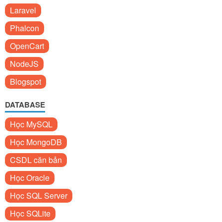
Laravel
Phalcon
OpenCart
NodeJS
Blogspot
DATABASE
Học MySQL
Học MongoDB
CSDL căn bản
Học Oracle
Học SQL Server
Học SQLite