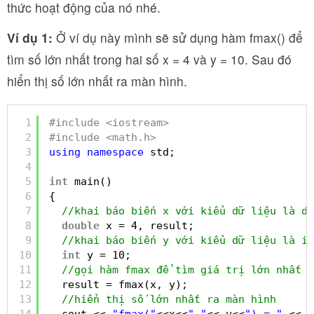
thức hoạt động của nó nhé.
Ví dụ 1:
Ở ví dụ này mình sẽ sử dụng hàm fmax() để
tìm số lớn nhất trong hai số x = 4 và y = 10. Sau đó
hiển thị số lớn nhất ra màn hình.
1
#include <iostream>
2
#include <math.h>
3
using
namespace
std;
4
5
int
main()
6
{
7
//khai báo biến x với kiểu dữ liệu là do
8
double
x = 4, result;
9
//khai báo biến y với kiểu dữ liệu là in
10
int
y = 10;
11
//gọi hàm fmax để tìm giá trị lớn nhất t
12
result = fmax(x, y);
13
//hiển thị số lớn nhất ra màn hình
14
cout << 
"fmax("
<<x<<
","
<< y<<
") = "
<< r