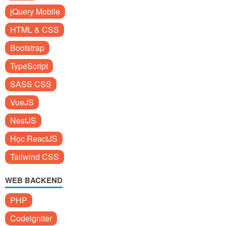
jQuery Mobile
HTML & CSS
Bootstrap
TypeScript
SASS CSS
VueJS
NestJS
Học ReactJS
Tailwind CSS
WEB BACKEND
PHP
Codeigniter