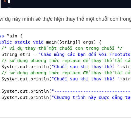
ví dụ này mình sẽ thực hiện thay thế một chuỗi con trong
ss
Main {
ublic
static
void
main(String[] args) {
/* ví dụ thay thế một chuỗi con trong chuỗi */
String str1 = 
"Chào mừng các bạn đến với Freetuts
// sử dụng phương thức replace để thay thế tất cả
System.out.println(
"Chuỗi sau khi thay thế: "
+str
// sử dụng phương thức replace để thay thế tất cả
System.out.println(
"Chuỗi sau khi thay thế: "
+str
System.out.println(
"-----------------------------
System.out.println(
"Chương trình này được đăng tạ