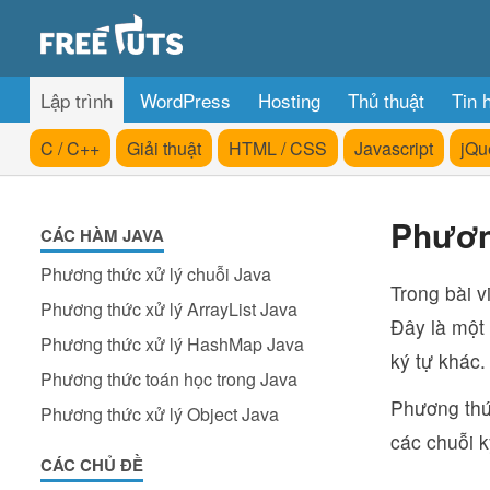
Lập trình
WordPress
Hosting
Thủ thuật
Tin 
C / C++
Giải thuật
HTML / CSS
Javascript
jQu
Phương
CÁC HÀM JAVA
Phương thức xử lý chuỗi Java
Trong bài v
Phương thức xử lý ArrayList Java
Đây là một
Phương thức xử lý HashMap Java
ký tự khác.
Phương thức toán học trong Java
Phương thứ
Phương thức xử lý Object Java
các chuỗi k
CÁC CHỦ ĐỀ