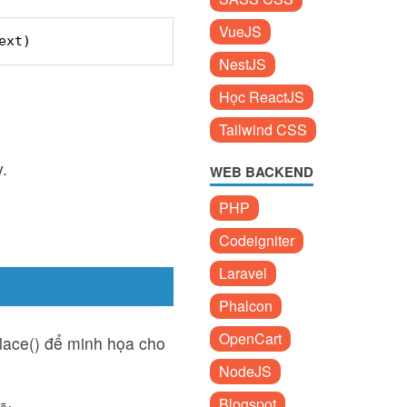
VueJS
ext)
NestJS
Học ReactJS
Tailwind CSS
.
WEB BACKEND
PHP
Codeigniter
Laravel
Phalcon
OpenCart
lace() để minh họa cho
NodeJS
Blogspot