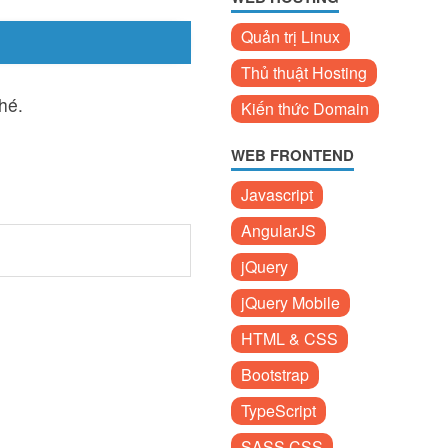
Quản trị Linux
Thủ thuật Hosting
hé.
Kiến thức Domain
WEB FRONTEND
Javascript
AngularJS
jQuery
jQuery Mobile
HTML & CSS
Bootstrap
TypeScript
SASS CSS