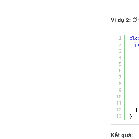
Ví dụ 2:
Ở 
1
cla
2
p
3
4
5
6
7
8
9
10
11
12
}
13
}
Kết quả: