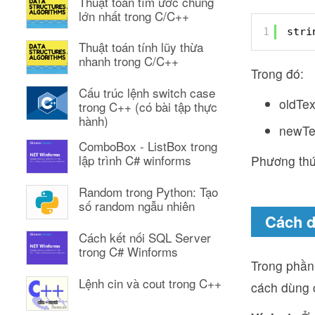
Thuật toán tìm ước chung
lớn nhất trong C/C++
1
stri
Thuật toán tính lũy thừa
nhanh trong C/C++
Trong đó:
Cấu trúc lệnh switch case
oldTex
trong C++ (có bài tập thực
hành)
newTex
ComboBox - ListBox trong
lập trình C# winforms
Phương thức
Random trong Python: Tạo
số random ngẫu nhiên
Cách d
Cách kết nối SQL Server
trong C# Winforms
Trong phần
Lệnh cin và cout trong C++
cách dùng 