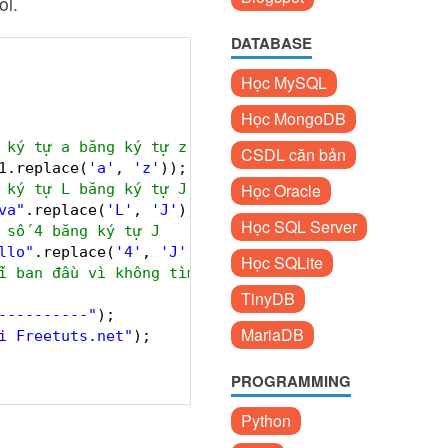
ỗi.
DATABASE
Học MySQL
Học MongoDB
 ký tự a băng ký tự z
CSDL căn bản
1.replace(
'a'
, 
'z'
)); 
Học Oracle
 ký tự L băng ký tự J
va"
.replace(
'L'
, 
'J'
)); 
Học SQL Server
 số 4 băng ký tự J
llo"
.replace(
'4'
, 
'J'
)); 
Học SQLite
i ban đầu vì không tìm thấy số 4 trong chuỗi
TinyDB
----------"
);
MariaDB
i Freetuts.net"
);
PROGRAMMING
Python