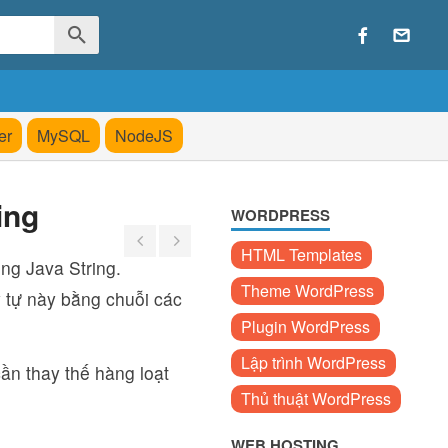
er
MySQL
NodeJS
ing
WORDPRESS
HTML Templates
ong Java String.
Theme WordPress
 tự này bằng chuỗi các
Plugin WordPress
Lập trình WordPress
ần thay thế hàng loạt
Thủ thuật WordPress
WEB HOSTING