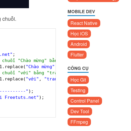
MOBILE DEV
 chuỗi.
React Native
Học iOS
Android
Flutter
.net"
;
 chuỗi "Chào mừng" bằng Welcome
1.replace(
"Chào mừng"
, 
"Welcome"
)); 
CÔNG CỤ
 chuỗi "với" bằng "trang"
1.replace(
"với"
, 
"trang"
)); 
Học Git
Testing
----------"
);
i Freetuts.net"
);
Control Panel
Dev Tool
FFmpeg