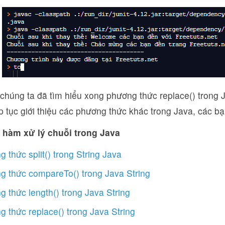
chúng ta đã tìm hiểu xong phương thức replace() trong J
p tục giới thiệu các phương thức khác trong Java, các bạn
 hàm xử lý chuỗi trong Java
 thức split() trong String Java
g thức compareTo() trong Java String
 thức length() trong Java String
 thức replace() trong Java String