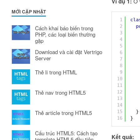
Ví dụ 1:
Ở 
MỚI CẬP NHẬT
1
cla
2
p
Cách khai báo biến trong
3
PHP, các loại biến thường
4
gặp
5
Download và cài đặt Vertrigo
6
Server
7
8
Thẻ li trong HTML
9
10
11
Thẻ nav trong HTML5
12
13
14
15
}
Thẻ article trong HTML5
16
}
Cấu trúc HTML5: Cách tạo
Kết quả:
template HTML5 đầu tiên