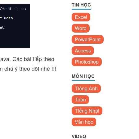
TIN HỌC
Excel
Word
PowerPoint
Access
ava. Các bài tiếp theo
Photoshop
 chú ý theo dõi nhé !!!
MÔN HỌC
Tiếng Anh
Toán
Tiếng Nhật
Văn học
VIDEO