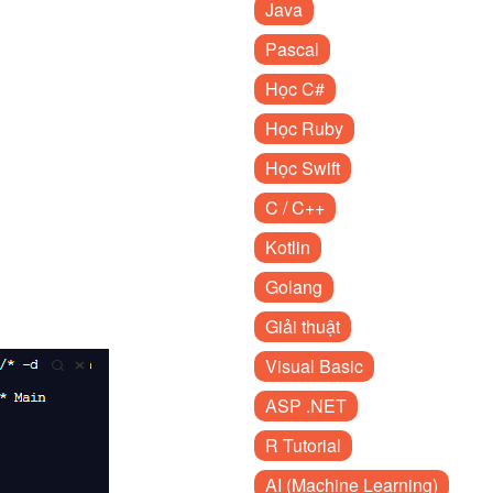
Java
Pascal
Học C#
Học Ruby
Học Swift
C / C++
Kotlin
Golang
Giải thuật
Visual Basic
ASP .NET
R Tutorial
AI (Machine Learning)