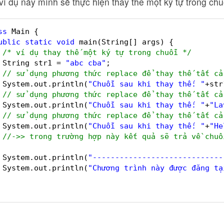
ví dụ này mình sẽ thực hiện thay thế một ký tự trong chu
ss
Main {
ublic
static
void
main(String[] args) {
/* ví dụ thay thế một ký tự trong chuỗi */
String str1 = 
"abc cba"
;
// sử dụng phương thức replace để thay thế tất cả
System.out.println(
"Chuỗi sau khi thay thế: "
+str
// sử dụng phương thức replace để thay thế tất cả
System.out.println(
"Chuỗi sau khi thay thế: "
+
"La
// sử dụng phương thức replace để thay thế tất cả
System.out.println(
"Chuỗi sau khi thay thế: "
+
"He
//->> trong trường hợp này kết quả sẽ trả về chuỗ
System.out.println(
"-----------------------------
System.out.println(
"Chương trình này được đăng tạ