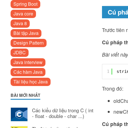
Spring Boot
Cú phá
Java core
Java 8
Trước tiên 
Bài tập Java
Cú pháp th
Design Pattern
JDBC
Bài viết này
Java interview
Các hàm Java
1
stri
Tài liệu học Java
Trong đó:
BÀI MỚI NHẤT
oldCha
Các kiểu dữ liệu trong C ( int
newCha
- float - double - char ...)
Cú pháp th