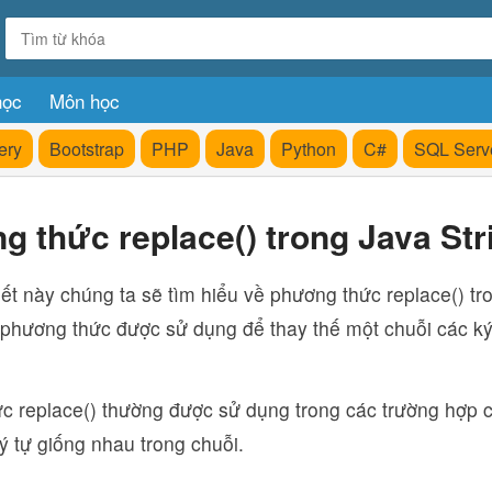
học
Môn học
ery
Bootstrap
PHP
Java
Python
C#
SQL Serv
 thức replace() trong Java Str
iết này chúng ta sẽ tìm hiểu về phương thức replace() tr
 phương thức được sử dụng để thay thế một chuỗi các ký
c replace() thường được sử dụng trong các trường hợp c
ý tự giống nhau trong chuỗi.