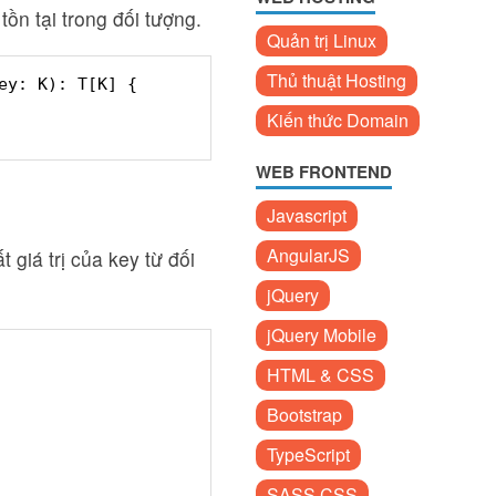
ồn tại trong đối tượng.
Quản trị Linux
Thủ thuật Hosting
ey: K): T[K] {
Kiến thức Domain
WEB FRONTEND
Javascript
AngularJS
t giá trị của key từ đối
jQuery
jQuery Mobile
HTML & CSS
Bootstrap
TypeScript
SASS CSS