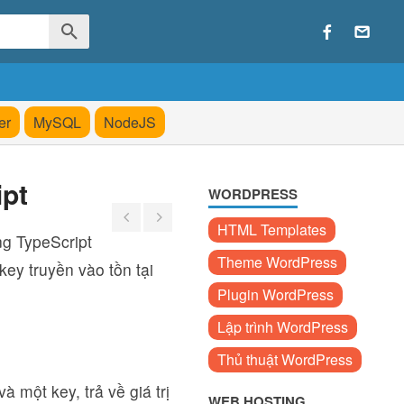
er
MySQL
NodeJS
ipt
WORDPRESS
HTML Templates
ng TypeScript
Theme WordPress
key truyền vào tồn tại
Plugin WordPress
Lập trình WordPress
Thủ thuật WordPress
 một key, trả về giá trị
WEB HOSTING