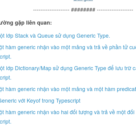
-------------------- ######## --------------------
ường gặp liên quan:
ột lớp Stack và Queue sử dụng Generic Type.
ột hàm generic nhận vào một mảng và trả về phần tử cu
ript.
ột lớp Dictionary/Map sử dụng Generic Type để lưu trữ c
ript.
ột hàm generic nhận vào một mảng và một hàm predicate
neric với Keyof trong Typescript
t hàm generic nhận vào hai đối tượng và trả về một đối
ript.