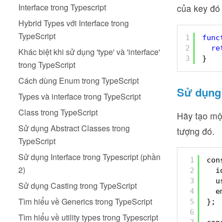
Interface trong Typescript
của key đó 
Hybrid Types với Interface trong
TypeScript
1
func
2
re
Khác biệt khi sử dụng 'type' và 'interface'
3
}
trong TypeScript
Cách dùng Enum trong TypeScript
Sử dụng 
Types và interface trong TypeScript
Class trong TypeScript
Hãy tạo mộ
Sử dụng Abstract Classes trong
tượng đó.
TypeScript
Sử dụng Interface trong Typescript (phần
1
con
2)
2
i
3
u
Sử dụng Casting trong TypeScript
4
e
Tìm hiểu về Generics trong TypeScript
5
};
6
Tìm hiểu về utility types trong Typescript