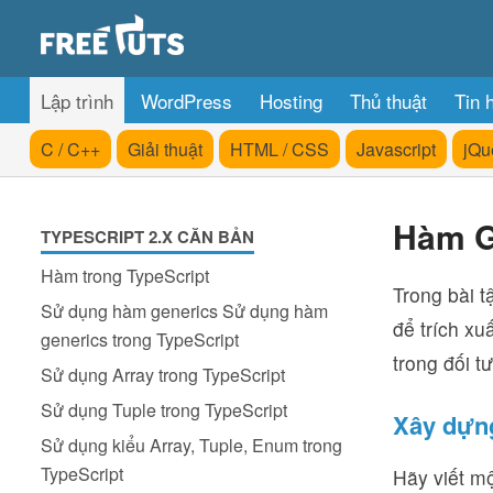
Lập trình
WordPress
Hosting
Thủ thuật
Tin 
C / C++
Giải thuật
HTML / CSS
Javascript
jQu
Hàm Ge
TYPESCRIPT 2.X CĂN BẢN
Hàm trong TypeScript
Trong bài 
Sử dụng hàm generics Sử dụng hàm
để trích xu
generics trong TypeScript
trong đối t
Sử dụng Array trong TypeScript
Sử dụng Tuple trong TypeScript
Xây dựn
Sử dụng kiểu Array, Tuple, Enum trong
TypeScript
Hãy viết m