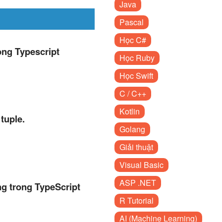
Java
Pascal
Học C#
ong Typescript
Học Ruby
Học Swift
C / C++
Kotlin
tuple.
Golang
Giải thuật
Visual Basic
ASP .NET
ng trong TypeScript
R Tutorial
AI (Machine Learning)