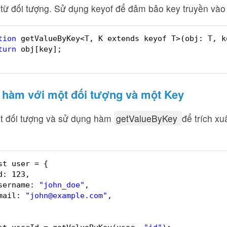
từ đối tượng. Sử dụng keyof để đảm bảo key truyền vào t
tion
getValueByKey<T, K extends keyof T>(obj: T, k
turn
obj[key];
hàm với một đối tượng và một Key
t đối tượng và sử dụng hàm
getValueByKey
để trích xuấ
st user = {
d: 123,
sername: 
"john_doe"
,
mail: 
"john@example.com"
,