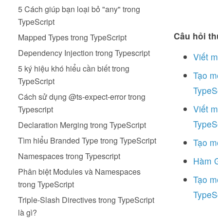
5 Cách giúp bạn loại bỏ "any" trong
TypeScript
Câu hỏi th
Mapped Types trong TypeScript
Dependency Injection trong Typescript
Viết m
5 ký hiệu khó hiểu cần biết trong
Tạo m
TypeScript
TypeSc
Cách sử dụng @ts-expect-error trong
Viết m
Typescript
TypeSc
Declaration Merging trong TypeScript
Tìm hiểu Branded Type trong TypeScript
Tạo m
Namespaces trong Typescript
Hàm Ge
Phân biệt Modules và Namespaces
Tạo mộ
trong TypeScript
TypeSc
Triple-Slash Directives trong TypeScript
là gì?