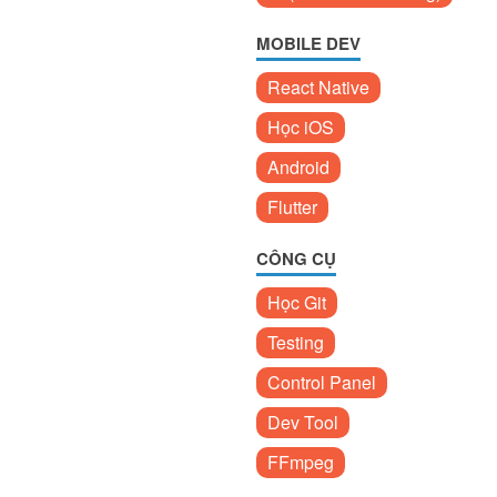
MOBILE DEV
React Native
Học iOS
Android
Flutter
CÔNG CỤ
Học Git
Testing
Control Panel
Dev Tool
FFmpeg