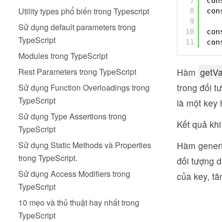
7
con
Utility types phổ biến trong Typescript
8
con
9
Sử dụng default parameters trong
10
con
TypeScript
11
con
Modules trong TypeScript
Hàm
getV
Rest Parameters trong TypeScript
trong đối t
Sử dụng Function Overloadings trong
TypeScript
là một key 
Sử dụng Type Assertions trong
Kết quả khi
TypeScript
Hàm generi
Sử dụng Static Methods và Properties
trong TypeScript.
đối tượng d
Sử dụng Access Modifiers trong
của key, tă
TypeScript
10 mẹo và thủ thuật hay nhất trong
TypeScript