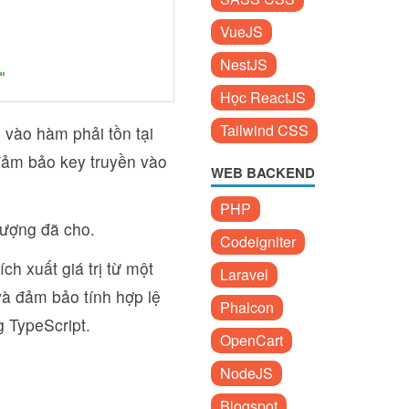
VueJS
NestJS
"
Học ReactJS
Tailwind CSS
 vào hàm phải tồn tại
 đảm bảo key truyền vào
WEB BACKEND
PHP
 tượng đã cho.
Codeigniter
ch xuất giá trị từ một
Laravel
và đảm bảo tính hợp lệ
Phalcon
g TypeScript.
OpenCart
NodeJS
Blogspot