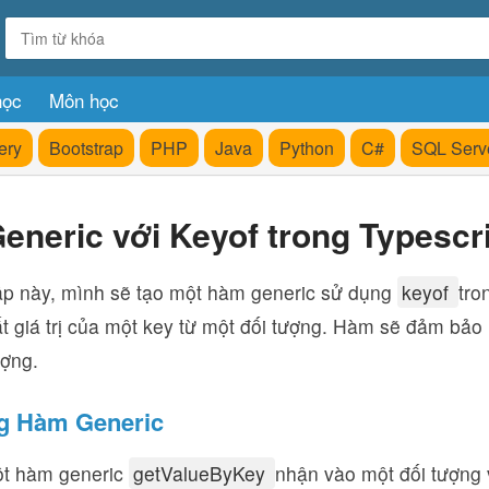
học
Môn học
ery
Bootstrap
PHP
Java
Python
C#
SQL Serv
neric với Keyof trong Typescr
tập này, mình sẽ tạo một hàm generic sử dụng
keyof
tro
ất giá trị của một key từ một đối tượng. Hàm sẽ đảm bảo 
ượng.
g Hàm Generic
ột hàm generic
getValueByKey
nhận vào một đối tượng và