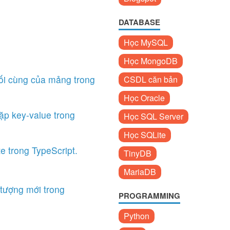
DATABASE
Học MySQL
Học MongoDB
ối cùng của mảng trong
CSDL căn bản
Học Oracle
ặp key-value trong
Học SQL Server
Học SQLite
 trong TypeScript.
TinyDB
MariaDB
 tượng mới trong
PROGRAMMING
Python