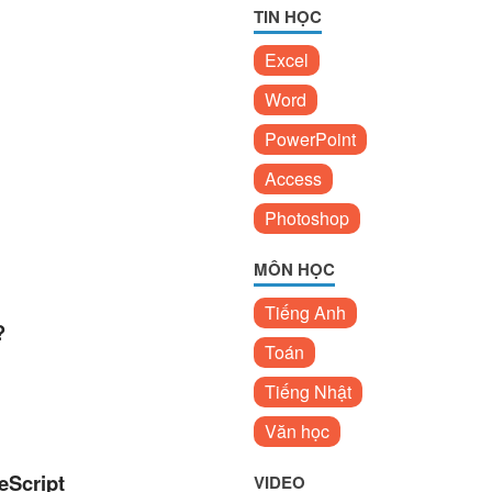
TIN HỌC
Excel
Word
PowerPoint
Access
Photoshop
MÔN HỌC
Tiếng Anh
?
Toán
Tiếng Nhật
Văn học
eScript
VIDEO