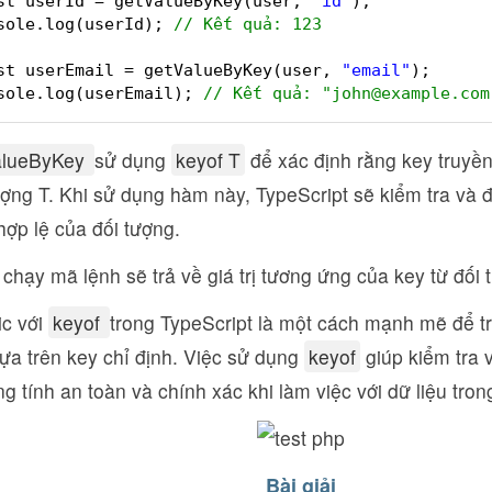
st userId = getValueByKey(user, 
"id"
);
sole.log(userId); 
// Kết quả: 123
st userEmail = getValueByKey(user, 
"email"
);
sole.log(userEmail); 
// Kết quả: "john@example.com
alueByKey
sử dụng
keyof T
để xác định rằng key truyền
ượng T. Khi sử dụng hàm này, TypeScript sẽ kiểm tra và
hợp lệ của đối tượng.
 chạy mã lệnh sẽ trả về giá trị tương ứng của key từ đối
c với
keyof
trong TypeScript là một cách mạnh mẽ để trí
ựa trên key chỉ định. Việc sử dụng
keyof
giúp kiểm tra 
ng tính an toàn và chính xác khi làm việc với dữ liệu tron
Bài giải