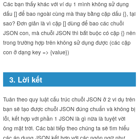
Các bạn thấy khác với ví dụ 1 mình không sử dụng
dấu
[]
để bao ngoài cùng mà thay bằng cặp dấu
{}
, tại
sao? Đơn giản là vì cặp
[]
dùng để bao các chuỗi
JSON con, mà chuỗi JSON thì bắt buộc có cặp
{}
nên
trong trường hợp trên không sử dụng được (các cặp
con ở dạng
key => {
value
}
)
3. Lời kết
Tuân theo quy luật cấu trúc chuỗi JSON ở 2 vi dụ trên
bạn sẽ tạo được chuỗi JSON đúng chuẩn và không bị
lỗi, kết hợp với phần 1 JSON là gì nữa là tuyệt vời
ông mặt trời. Các bài tiếp theo chúng ta sẽ tìm hiểu
các áp dụng JSON kết hợp với các ngôn ngữ như