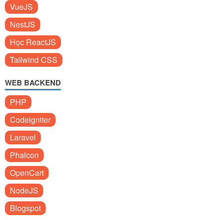
VueJS
NestJS
Học ReactJS
Tailwind CSS
WEB BACKEND
PHP
Codeigniter
Laravel
Phalcon
OpenCart
NodeJS
Blogspot