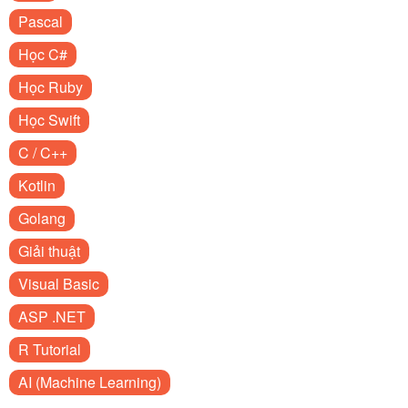
Pascal
Học C#
Học Ruby
Học Swift
C / C++
Kotlin
Golang
Giải thuật
Visual Basic
ASP .NET
R Tutorial
AI (Machine Learning)