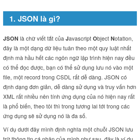
1. JSON là gì?
JSON
là chữ viết tắt của
J
avascript
O
bject
N
otation,
đây là một dạng dữ liệu tuân theo một quy luật nhất
định mà hầu hết các ngôn ngữ lập trình hiện nay đều
có thể đọc được, bạn có thể sử dụng lưu nó vào một
file, một record trong CSDL rất dễ dàng. JSON có
định dạng đơn giản, dễ dàng sử dụng và truy vấn hơn
XML rất nhiều nên tính ứng dụng của nó hiện nay rất
là phổ biến, theo tôi thì trong tương lai tới trong các
ứng dụng sẽ sử dụng nó là đa số.
Ví dụ dưới đây mình định nghĩa một chuỗi JSON lưu
trữ thông tin cá nhân của mình như sau, đây là ví dụ