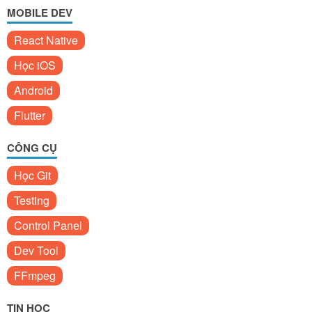
MOBILE DEV
React Native
Học iOS
Android
Flutter
CÔNG CỤ
Học Git
Testing
Control Panel
Dev Tool
FFmpeg
TIN HỌC