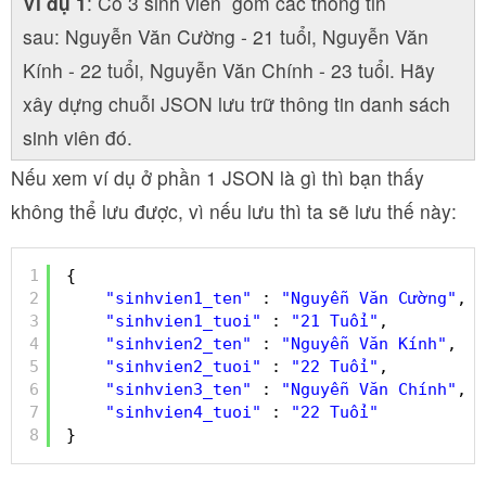
Ví dụ 1
: Có 3 sinh viên gồm các thông tin
sau: Nguyễn Văn Cường -
21 tuổi, Nguyễn Văn
Kính - 22 tuổi, Nguyễn Văn Chính - 23 tuổi. Hãy
xây dựng chuỗi JSON lưu trữ thông tin danh sách
sinh viên đó.
Nếu xem ví dụ ở phần 1 JSON là gì thì bạn thấy
không thể lưu được, vì nếu lưu thì ta sẽ lưu thế này:
1
{
2
"sinhvien1_ten"
: 
"Nguyễn Văn Cường"
,
3
"sinhvien1_tuoi"
: 
"21 Tuổi"
,
4
"sinhvien2_ten"
: 
"Nguyễn Văn Kính"
,
5
"sinhvien2_tuoi"
: 
"22 Tuổi"
,
6
"sinhvien3_ten"
: 
"Nguyễn Văn Chính"
,
7
"sinhvien4_tuoi"
: 
"22 Tuổi"
8
}