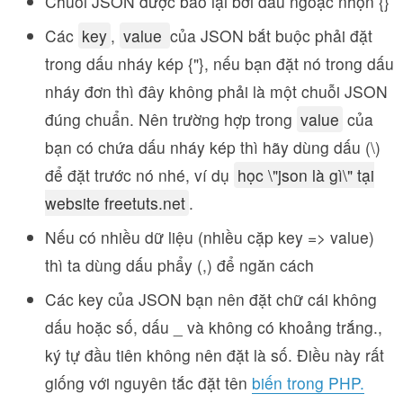
Chuỗi JSON được bao lại bởi dấu ngoặc nhọn {}
Các
key
,
value
của JSON bắt buộc phải đặt
trong dấu nháy kép {"}, nếu bạn đặt nó trong dấu
nháy đơn thì đây không phải là một chuỗi JSON
đúng chuẩn. Nên trường hợp trong
value
của
bạn có chứa dấu nháy kép thì hãy dùng dấu (
\
)
để đặt trước nó nhé, ví dụ
học \"json là gì\" tại
website freetuts.net
.
Nếu có nhiều dữ liệu (nhiều cặp key => value)
thì ta dùng dấu phẩy (,) để ngăn cách
Các key của JSON bạn nên đặt chữ cái không
dấu hoặc số, dấu _ và không có khoảng trắng.,
ký tự đầu tiên không nên đặt là số. Điều này rất
giống với nguyên tắc đặt tên
biến trong PHP.