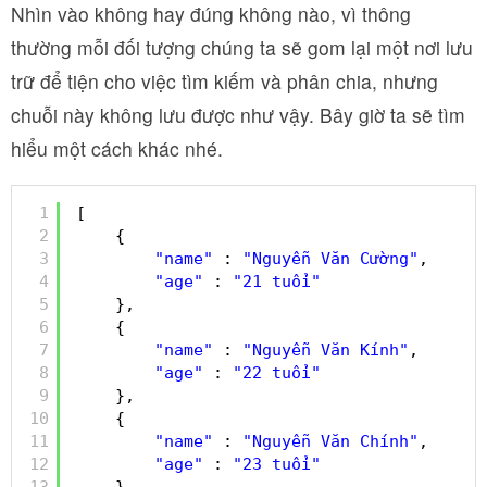
Nhìn vào không hay đúng không nào, vì thông
thường mỗi đối tượng chúng ta sẽ gom lại một nơi lưu
trữ để tiện cho việc tìm kiếm và phân chia, nhưng
chuỗi này không lưu được như vậy. Bây giờ ta sẽ tìm
hiểu một cách khác nhé.
1
[
2
{
3
"name"
: 
"Nguyễn Văn Cường"
,
4
"age"
: 
"21 tuổi"
5
},
6
{
7
"name"
: 
"Nguyễn Văn Kính"
,
8
"age"
: 
"22 tuổi"
9
},
10
{
11
"name"
: 
"Nguyễn Văn Chính"
,
12
"age"
: 
"23 tuổi"
13
}