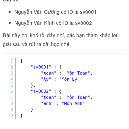
Nguyễn Văn Cường có ID là sv0001
Nguyễn Văn Kính có ID là sv0002
Bài này hơi khó rồi đấy nhỉ, các bạn tham khảo lời
giải sau và rút ra bài học nhé.
1
{
2
"sv0001"
: {
3
"toan"
: 
"Môn Toán"
,
4
"ly"
: 
"Môn Lý"
5
},
6
"sv0002"
: {
7
"toan"
: 
"Môn Toán"
,
8
"anh"
: 
"Môn Anh"
9
}
10
}