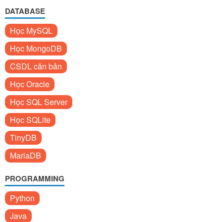
DATABASE
Học MySQL
Học MongoDB
CSDL căn bản
Học Oracle
Học SQL Server
Học SQLite
TinyDB
MariaDB
PROGRAMMING
Python
Java