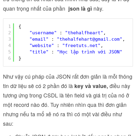
quan trọng nhất của phần
json là gì
này.
1
{
2
"username"
: 
"thehalfheart"
,
3
"email"
: 
"thehalfehart@gmail.com"
,
4
"website"
: 
"freetuts.net"
,
5
"title"
: 
"Học lập trình với JSON"
6
}
Như vậy cú pháp của JSON rất đơn giản là mỗi thông
tin dữ liệu sẽ có 2 phần đó là
key và value,
điều này
tương ứng trong CSDL là tên field và giá trị của nó ở
một record nào đó. Tuy nhiên nhìn qua thì đơn giản
nhưng nếu ta mổ xẻ nó ra thì có một vài điều như
sau: