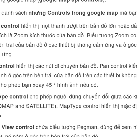
à danh sách
những Controls trong google map
mà bạn 
control
hiển thị một thanh trượt trên bản đồ lớn hoặc dấ
ch là Zoom kích thước của bản đồ. Biểu tượng Zoom cont
ên trái của bản đồ ở các thiết bị không cảm ứng và ở góc 
m ứng.
ontrol
hiển thị các nút di chuyển bản đồ. Pan control ki
nh ở góc trên bên trái của bản đồ trên các thiết bị khôn
ho phép bạn xoay 45 ° hình ảnh nếu có.
pe control
cho phép người dùng chuyển đổi giữa các k
MAP and SATELLITE). MapType control hiển thị mặc đị
ồ
t View control
chứa biểu tượng Pegman, dùng để xem hìn
ại, nó nằm ở góc trên bên trái của bản đồ