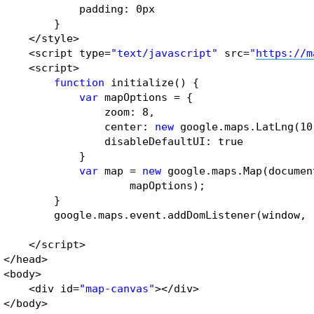
padding: 0px
}
</style>
<script type=
"text/javascript"
src=
"
https://m
<script>
function
initialize() {
var
mapOptions = {
zoom: 8,
center: 
new
google.maps.LatLng(10
disableDefaultUI: true
}
var
map = 
new
google.maps.Map(documen
mapOptions);
}
google.maps.event.addDomListener(window, 
</script>
</head>
<body>
<div id=
"map-canvas"
></div>
</body>