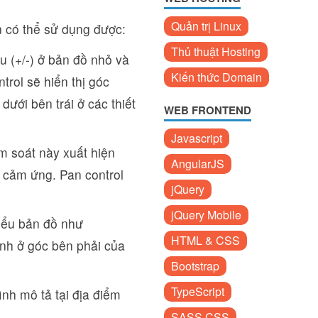
Quản trị Linux
có thể sử dụng được:
Thủ thuật Hosting
u (+/-) ở bản đồ nhỏ và
Kiến thức Domain
rol sẽ hiển thị góc
dưới bên trái ở các thiết
WEB FRONTEND
Javascript
ểm soát này xuất hiện
AngularJS
g cảm ứng. Pan control
jQuery
jQuery Mobile
iểu bản đồ như
HTML & CSS
nh ở góc bên phải của
Bootstrap
TypeScript
h mô tả tại địa điểm
SASS CSS