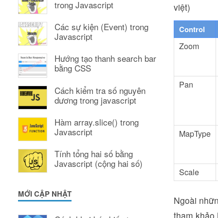
trong Javascript
việt)
Các sự kiện (Event) trong
Control
Javascript
Zoom
Hướng tạo thanh search bar
bằng CSS
Pan
Cách kiểm tra số nguyên
dương trong javascript
Hàm array.slice() trong
Javascript
MapType
Tính tổng hai số bằng
Javascript (cộng hai số)
Scale
MỚI CẬP NHẬT
Ngoài những
tham khảo h