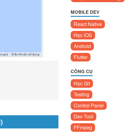
MOBILE DEV
React Native
Học iOS
Android
Flutter
CÔNG CỤ
Học Git
Testing
Control Panel
Dev Tool
)
FFmpeg