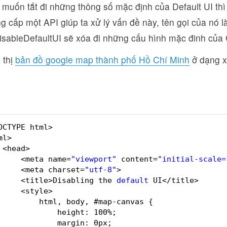
 muốn tắt đi những thông số mặc định của Default UI thì
 cấp một API giúp ta xử lý vấn đề này, tên gọi của nó l
isableDefaultUI sẽ xóa đi những cấu hình mặc đinh của
 thị
bản đồ google map thành phố Hồ Chí Minh
ở dạng x
OCTYPE html>
ml>
<head>
<meta name=
"viewport"
content=
"initial-scale=
<meta charset=
"utf-8"
>
<title>Disabling the 
default
UI</title>
<style>
html, body, #map-canvas {
height: 100%;
margin: 0px;