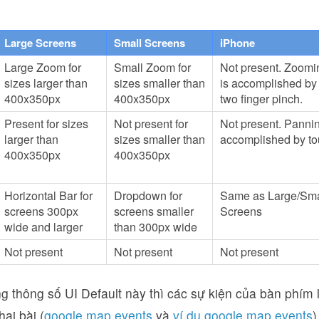
Large Screens
Small Screens
iPhone
Large Zoom for
Small Zoom for
Not present. Zoomi
sizes larger than
sizes smaller than
is accomplished by
400x350px
400x350px
two finger pinch.
Present for sizes
Not present for
Not present. Pannin
larger than
sizes smaller than
accomplished by to
400x350px
400x350px
Horizontal Bar for
Dropdown for
Same as Large/Sma
screens 300px
screens smaller
Screens
wide and larger
than 300px wide
Not present
Not present
Not present
 thông số UI Default này thì các sự kiện của bàn phím 
ai bài (
google map events
và
ví dụ google map events
)