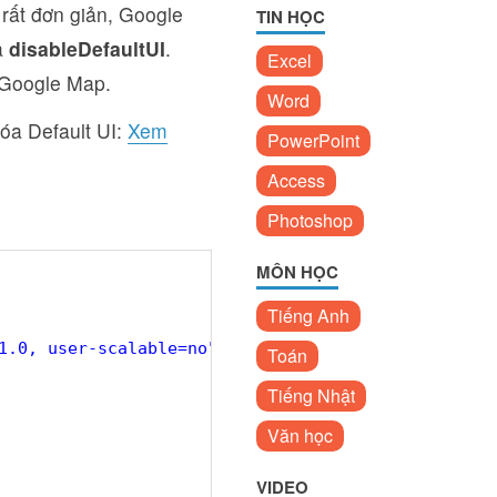
 rất đơn giản, Google
TIN HỌC
à
disableDefaultUI
.
Excel
 Google Map.
Word
óa Default UI:
Xem
PowerPoint
Access
Photoshop
MÔN HỌC
Tiếng Anh
1.0, user-scalable=no"
>
Toán
Tiếng Nhật
Văn học
VIDEO