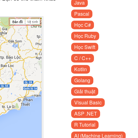
Java
Pascal
Học C#
Học Ruby
Học Swift
C / C++
Kotlin
Golang
Giải thuật
Visual Basic
ASP .NET
R Tutorial
AI (Machine Learning)