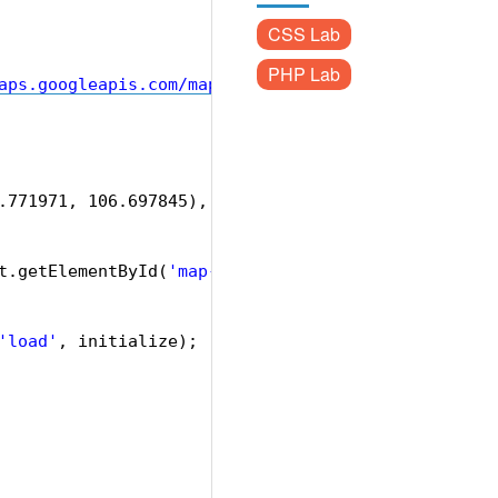
CSS Lab
PHP Lab
aps.googleapis.com/maps/api/js?key=AIzaSyDfNk5eVWm
.771971, 106.697845),
t.getElementById(
'map-canvas'
),
'load'
, initialize);