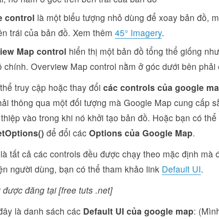
e control
là một biểu tượng nhỏ dùng để xoay bản đồ, 
ên trái của bản đồ. Xem thêm
45° Imagery
.
iew Map control
hiển thị một bản đồ tổng thể giống như 
 chính. Overview Map control nằm ở góc dưới bên phải 
thể truy cập hoặc thay đổi
các controls của google m
ải thông qua một đối tượng mà Google Map cung cấp sẵ
thiệp vào trong khi nó khởi tạo bản đồ. Hoặc bạn có thể
etOptions()
để đổi các
Options của Google Map
.
à tất cả các controls đều được chạy theo mặc định mà đ
iện người dùng, bạn có thể tham khảo link
Default UI
.
 được đăng tại [free tuts .net]
đây là danh sách các
Default UI của google map
: (Mìn