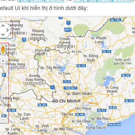
efault UI khi hiển thị ở hình dưới đây: