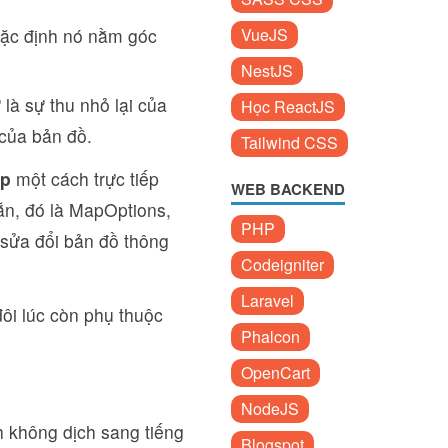
mặc định nó nằm góc
VueJS
NestJS
là sự thu nhỏ lại của
Học ReactJS
của bản đồ.
Tailwind CSS
ap
một cách trực tiếp
WEB BACKEND
n, đó là MapOptions,
PHP
 sửa đổi bản đồ thông
Codeigniter
Laravel
ôi lúc còn phụ thuộc
Phalcon
OpenCart
NodeJS
h không dịch sang tiếng
Blogspot