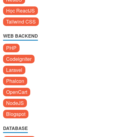
Học ReactJS
Tailwind CSS
WEB BACKEND
PHP
Codeigniter
Laravel
Phalcon
OpenCart
NodeJS
Blogspot
DATABASE