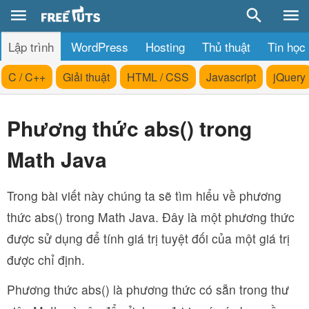
Lập trình
WordPress
Hosting
Thủ thuật
Tin học
C / C++
Giải thuật
HTML / CSS
Javascript
jQuery
Phương thức abs() trong
Math Java
Trong bài viết này chúng ta sẽ tìm hiểu về phương
thức abs() trong Math Java. Đây là một phương thức
được sử dụng để tính giá trị tuyệt đối của một giá trị
được chỉ định.
Phương thức abs() là phương thức có sẵn trong thư