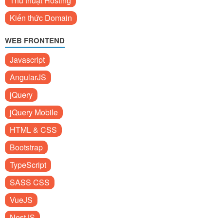
Thủ thuật Hosting
Kiến thức Domain
WEB FRONTEND
Javascript
AngularJS
jQuery
jQuery Mobile
HTML & CSS
Bootstrap
TypeScript
SASS CSS
VueJS
NestJS