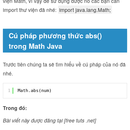
viện Math, vì vậy để sử dụng được nó các bạn cần
import thư viện đã nhé:
import java.lang.Math;
Cú pháp phương thức abs()
trong Math Java
Trước tiên chúng ta sẽ tìm hiểu về cú pháp của nó đã
nhé.
1
Math.abs(num)
Trong đó:
Bài viết này được đăng tại [free tuts .net]