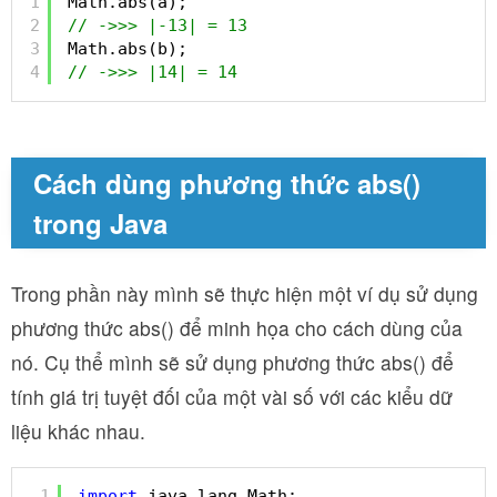
1
Math.abs(a);
2
// ->>> |-13| = 13
3
Math.abs(b);
4
// ->>> |14| = 14
Cách dùng phương thức abs()
trong Java
Trong phần này mình sẽ thực hiện một ví dụ sử dụng
phương thức abs() để minh họa cho cách dùng của
nó. Cụ thể mình sẽ sử dụng phương thức abs() để
tính giá trị tuyệt đối của một vài số với các kiểu dữ
liệu khác nhau.
1
import
java.lang.Math;