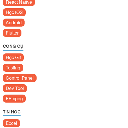
React Native
Học iOS
Android
Flutter
CÔNG CỤ
Học Git
Testing
Control Panel
Dev Tool
FFmpeg
TIN HỌC
Excel