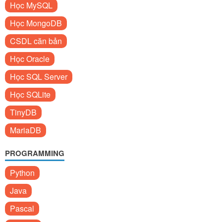
Học MySQL
Học MongoDB
CSDL căn bản
Học Oracle
Học SQL Server
Học SQLite
TinyDB
MariaDB
PROGRAMMING
Python
Java
Pascal