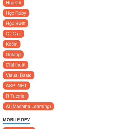
Học C#
Học Ruby
Học Swift
C / C++
Kotlin
Golang
Giải thuật
Visual Basic
ASP .NET
R Tutorial
AI (Machine Learning)
MOBILE DEV