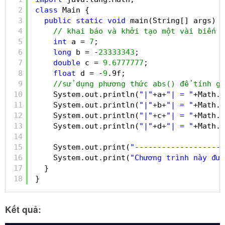
2
class
Main {
3
public
static
void
main(String[] args) {
4
// khai báo và khởi tạo một vài biến v
5
int
a = 
7
;
6
long
b = -
23333343
;
7
double
c = 
9.6777777
;
8
float
d = -
9
.9f;
9
//sử dụng phương thức abs() để tính gi
10
System.out.println(
"|"
+a+
"| = "
+Math.a
11
System.out.println(
"|"
+b+
"| = "
+Math.a
12
System.out.println(
"|"
+c+
"| = "
+Math.a
13
System.out.println(
"|"
+d+
"| = "
+Math.a
14
15
System.out.print(
"--------------------
16
System.out.print(
"Chương trình này đượ
17
}
18
}
Kết quả: