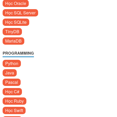
Học Oracle
Học SQL Server
Học SQLite
TinyDB
MariaDB
PROGRAMMING
Python
Java
Pascal
Học C#
Học Ruby
Học Swift