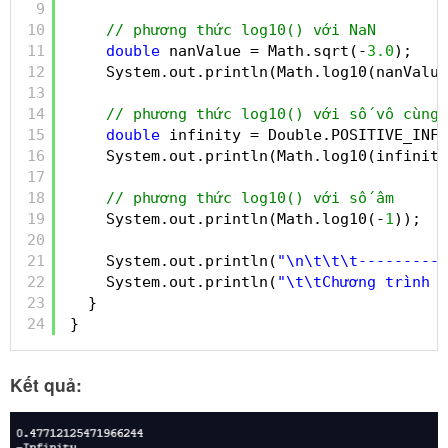
9
10
// phương thức log10() với NaN
11
double
nanValue = Math.sqrt(-
3.0
);
12
System.out.println(Math.log10(nanValue
13
14
// phương thức log10() với số vô cùng
15
double
infinity = Double.POSITIVE_INFI
16
System.out.println(Math.log10(infinity
17
18
// phương thức log10() với số âm
19
System.out.println(Math.log10(-
1
));   
20
21
System.out.println(
"\n\t\t\t----------
22
System.out.println(
"\t\tChương trình n
23
}
24
}
Kết quả: