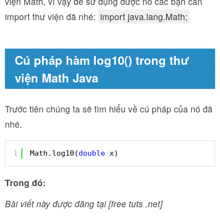
viện Math, vì vậy để sử dụng được nó các bạn cần
import thư viện đã nhé:
import java.lang.Math;
Cú pháp hàm log10() trong thư
viện Math Java
Trước tiên chúng ta sẽ tìm hiểu về cú pháp của nó đã
nhé.
1
Math.log10(
double
x)
Trong đó:
Bài viết này được đăng tại [free tuts .net]