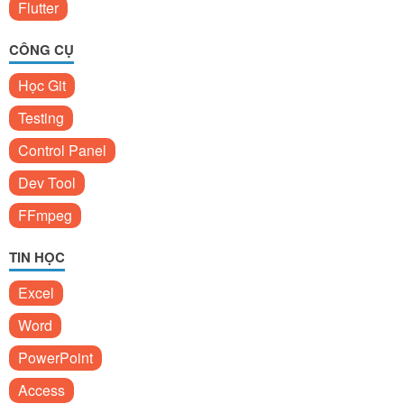
Flutter
CÔNG CỤ
Học Git
Testing
Control Panel
Dev Tool
FFmpeg
TIN HỌC
Excel
Word
PowerPoint
Access