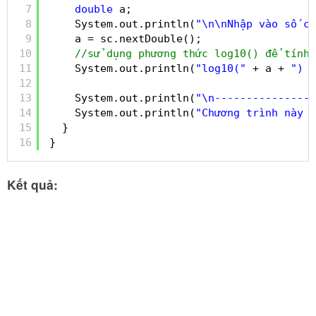
7
double
a;
8
System.out.println(
"\n\nNhập vào số cầ
9
a = sc.nextDouble();
10
//sử dụng phương thức log10() để tính 
11
System.out.println(
"log10("
+ a + 
") =
12
13
System.out.println(
"\n----------------
14
System.out.println(
"Chương trình này đ
15
}
16
}
Kết quả: