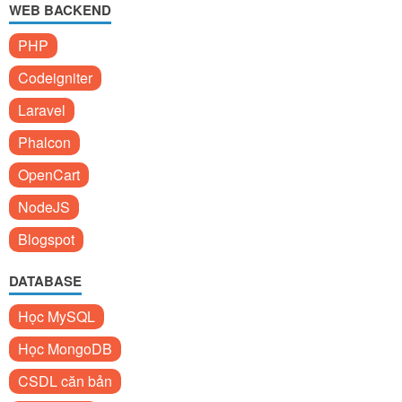
WEB BACKEND
PHP
Codeigniter
Laravel
Phalcon
OpenCart
NodeJS
Blogspot
DATABASE
Học MySQL
Học MongoDB
CSDL căn bản