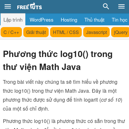
Lập trình
WordPress
Hosting
Thủ thuật
Tin học
C / C++
Giải thuật
HTML / CSS
Javascript
jQuery
Phương thức log10() trong
thư viện Math Java
Trong bài viết này chúng ta sẽ tìm hiểu về phương
thức log10() trong thư viện Math Java. Đây là một
phương thức được sử dụng để tính logarit (
cơ số 10
)
của một số chỉ định.
Phương thức log10() là phương thức có sẵn trong thư