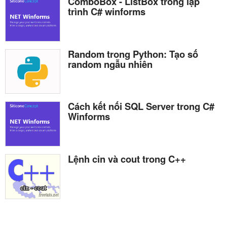
ComboBox - ListBox trong lập
trình C# winforms
Random trong Python: Tạo số
random ngẫu nhiên
Cách kết nối SQL Server trong C#
Winforms
Lệnh cin và cout trong C++