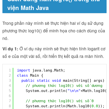
viện Math Java
Trong phần này mình sẽ thực hiện hai ví dụ sử dụng
phương thức log10() để minh họa cho cách dùng của
nó.
Ví dụ 1:
Ở ví dụ này mình sẽ thực hiện tính logarit cơ
số e của một vài số, rồi hiển thị kết quả ra màn hình.
1
import
java.lang.Math;
2
class
Main {
3
public
static
void
main(String[] args) {
4
// phương thức log10() với số dương
5
System.out.println(
"\n\n"
+Math.log10(
3
6
7
// phương thức log10() với số 0
8
System.out.println(Math.log10(
0.0
)); 