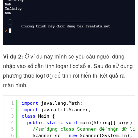
Ví dụ 2:
Ở ví dụ này mình sẽ yêu cầu người dùng
nhập vào số cần tính logarit cơ số e. Sau đó sử dụng
phương thức log10() để tính rồi hiển thị kết quả ra
màn hình.
1
import
java.lang.Math;
2
import
java.util.Scanner;
3
class
Main {
4
public
static
void
main(String[] args) {
5
//sử dụng class Scanner để nhận dữ liệ
6
Scanner sc = 
new
Scanner(System.in);