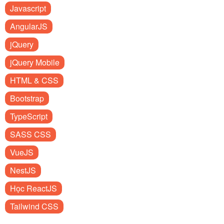
Javascript
AngularJS
jQuery
jQuery Mobile
HTML & CSS
Bootstrap
TypeScript
SASS CSS
VueJS
NestJS
Học ReactJS
Tailwind CSS