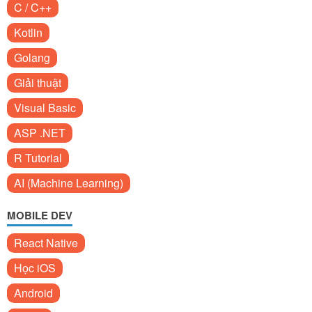
C / C++
Kotlin
Golang
Giải thuật
Visual Basic
ASP .NET
R Tutorial
AI (Machine Learning)
MOBILE DEV
React Native
Học iOS
Android