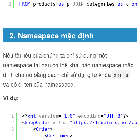
2
FROM
products 
as
p 
JOIN
categories 
as
c 
on
2. Namespace mặc định
Nếu tài liệu của chúng ta chỉ sử dụng một
namespace thì bạn có thể khai báo namespace mặc
định cho nó bằng cách chỉ sử dụng từ khóa
xmlns
và bỏ đi tên của namespace.
Ví dụ
:
1
<?
xml
version
=
"1.0"
encoding
=
"UTF-8"
?>
2
<
ShopOrder
xmlns
=
"
https://freetuts.net/cus
3
<
Order
>
4
<
Customer
>