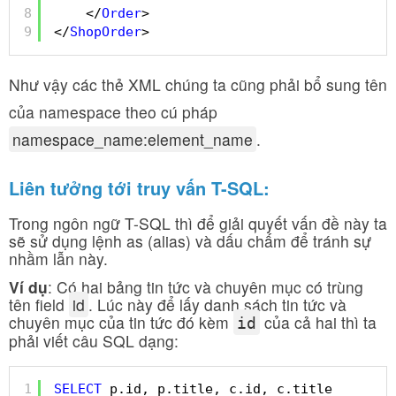
8
</
Order
>
9
</
ShopOrder
>
Như vậy các thẻ XML chúng ta cũng phải bổ sung tên
của namespace theo cú pháp
namespace_name:element_name
.
Liên tưởng tới truy vấn T-SQL:
Trong ngôn ngữ T-SQL thì để giải quyết vấn đề này ta
sẽ sử dụng lệnh as (alias) và dấu chấm để tránh sự
nhầm lẫn này.
Ví dụ
: Có hai bảng tin tức và chuyên mục có trùng
tên field
id
. Lúc này để lấy danh sách tin tức và
chuyên mục của tin tức đó kèm
của cả hai thì ta
id
phải viết câu SQL dạng:
1
SELECT
p.id, p.title, c.id, c.title