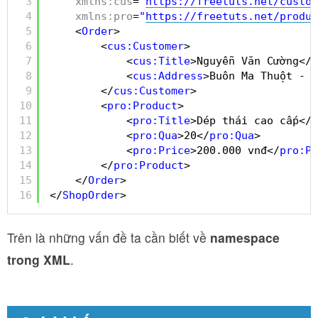
3
xmlns:cus
=
"
https://freetuts.net/custom
4
xmlns:pro
=
"
https://freetuts.net/produc
5
<
Order
>
6
<
cus:Customer
>
7
<
cus:Title
>Nguyễn Văn Cường</
c
8
<
cus:Address
>Buôn Ma Thuột - Đ
9
</
cus:Customer
>
10
<
pro:Product
>
11
<
pro:Title
>Dép thái cao cấp</
p
12
<
pro:Qua
>20</
pro:Qua
>
13
<
pro:Price
>200.000 vnđ</
pro:Pr
14
</
pro:Product
>
15
</
Order
>
16
</
ShopOrder
>
Trên là những vấn đề ta cần biết về
namespace
trong XML
.