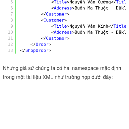
5
<
Title
>Nguyễn Văn Cường</
Title
6
<
Address
>Buôn Ma Thuột - Đăklă
7
</
Customer
>
8
<
Customer
>
9
<
Title
>Nguyễn Văn Kính</
Title
>
10
<
Address
>Buôn Ma Thuột - Đăklă
11
</
Customer
>
12
</
Order
>
13
</
ShopOrder
>
Nhưng giả sử chúng ta có hai namespace mặc định
trong một tài liệu XML như trường hợp dưới đây: