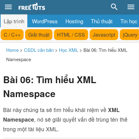
Lập trình
WordPress
Hosting
Thủ thuật
Tin học
C / C++
Giải thuật
HTML / CSS
Javascript
jQuery
Home
>
CSDL căn bản
>
Học XML
>
Bài 06: Tìm hiểu XML
Namespace
Bài 06: Tìm hiểu XML
Namespace
Bài này chúng ta sẽ tìm hiểu khái niệm về
XML
Namespace
, nó sẽ giải quyết vấn đề trùng tên thẻ
trong một tài liệu XML.