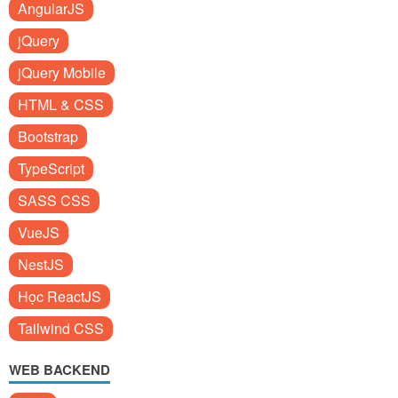
AngularJS
jQuery
jQuery Mobile
HTML & CSS
Bootstrap
TypeScript
SASS CSS
VueJS
NestJS
Học ReactJS
Tailwind CSS
WEB BACKEND