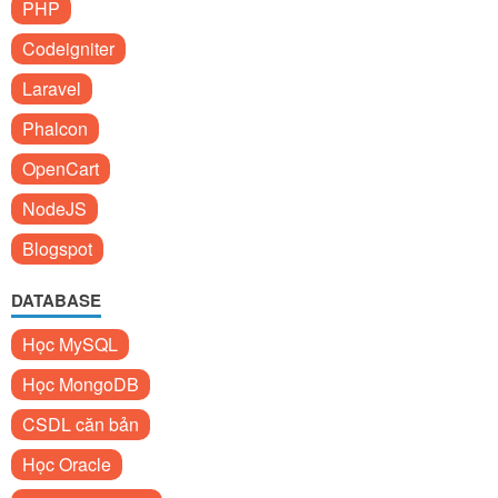
PHP
Codeigniter
Laravel
Phalcon
OpenCart
NodeJS
Blogspot
DATABASE
Học MySQL
Học MongoDB
CSDL căn bản
Học Oracle