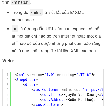
tính
xmlns:uri
.
Trong đó
xmlns
là viết tắt của từ XML
namespace.
uri
là đường dẫn URL của namespace, có thể
là một địa chỉ nào đó trên internet hoặc một địa
chỉ nào đó đều được nhưng phải đảm bảo rằng
nó là duy nhât trong file tài liệu XML của bạn.
Ví dụ
:
1
<?
xml
version
=
"1.0"
encoding
=
"UTF-8"
?>
2
<
ShopOrder
>
3
<
Order
>
4
<
cus:Customer
xmlns:cus
=
"
https://fr
5
<
cus:Title
>Nguyễn Văn Cường</
cu
6
<
cus:Address
>Buôn Ma Thuột - Đă
7
</
cus:Customer
>