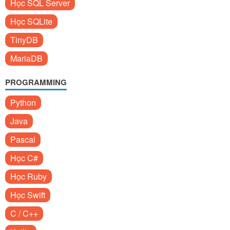
Học SQL Server
Học SQLite
TinyDB
MariaDB
PROGRAMMING
Python
Java
Pascal
Học C#
Học Ruby
Học Swift
C / C++