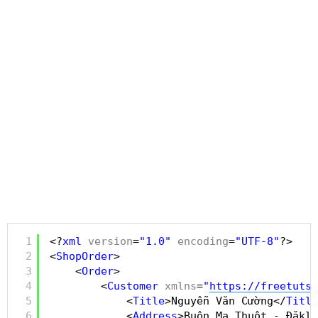
1
<?
xml
version
=
"1.0"
encoding
=
"UTF-8"
?>
2
<
ShopOrder
>
3
<
Order
>
4
<
Customer
xmlns
=
"
https://freetuts.
5
<
Title
>Nguyễn Văn Cường</
Title
6
<
Address
>Buôn Ma Thuột - Đăklă