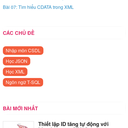
Bài 07: Tìm hiểu CDATA trong XML
CÁC CHỦ ĐỀ
Nhập môn CSDL
Học JSON
Học XML
Ngôn ngữ T-SQL
BÀI MỚI NHẤT
Thiết lập ID tăng tự động với