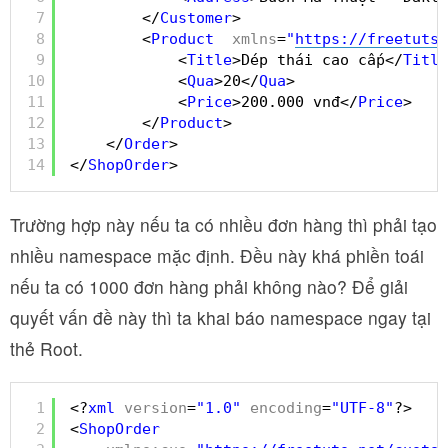
7
</
Customer
>
8
<
Product
xmlns
=
"
https://freetuts.
9
<
Title
>Dép thái cao cấp</
Title
10
<
Qua
>20</
Qua
>
11
<
Price
>200.000 vnđ</
Price
>
12
</
Product
>
13
</
Order
>
14
</
ShopOrder
>
Trường hợp này nếu ta có nhiều đơn hàng thì phải tạo
nhiều namespace mặc định. Đều này khá phiền toái
nếu ta có 1000 đơn hàng phải không nào? Để giải
quyết vấn đề này thì ta khai báo namespace ngay tại
thẻ Root.
1
<?
xml
version
=
"1.0"
encoding
=
"UTF-8"
?>
2
<
ShopOrder