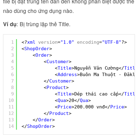
file bị đặt trùng tên dẫn đến không phân biệt được thẻ
nào dùng cho ứng dụng nào.
Ví dụ
: Bị trùng lặp thẻ Title.
1
<?
xml
version
=
"1.0"
encoding
=
"UTF-8"
?>
2
<
ShopOrder
>
3
<
Order
>
4
<
Customer
>
5
<
Title
>Nguyễn Văn Cường</
Title
6
<
Address
>Buôn Ma Thuột - Đăklă
7
</
Customer
>
8
<
Product
>
9
<
Title
>Dép thái cao cấp</
Title
10
<
Qua
>20</
Qua
>
11
<
Price
>200.000 vnđ</
Price
>
12
</
Product
>
13
</
Order
>
14
</
ShopOrder
>