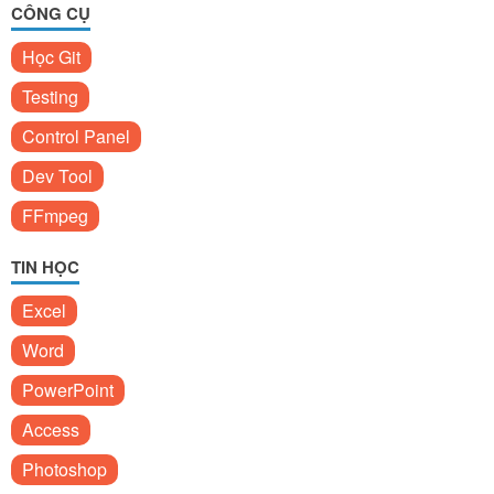
CÔNG CỤ
Học Git
Testing
Control Panel
Dev Tool
FFmpeg
TIN HỌC
Excel
Word
PowerPoint
Access
Photoshop