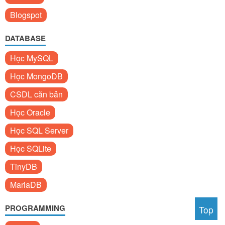
Blogspot
DATABASE
Học MySQL
Học MongoDB
CSDL căn bản
Học Oracle
Học SQL Server
Học SQLite
TinyDB
MariaDB
PROGRAMMING
Top