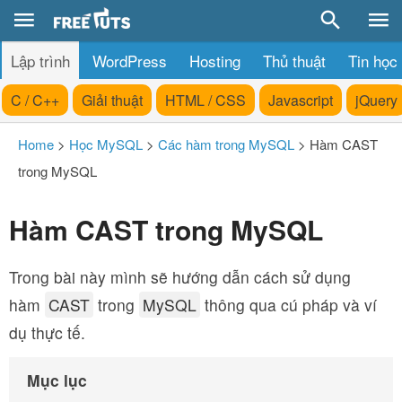
Lập trình
WordPress
Hosting
Thủ thuật
Tin học
C / C++
Giải thuật
HTML / CSS
Javascript
jQuery
Home
>
Học MySQL
>
Các hàm trong MySQL
>
Hàm CAST
trong MySQL
Hàm CAST trong MySQL
Trong bài này mình sẽ hướng dẫn cách sử dụng
hàm
CAST
trong
MySQL
thông qua cú pháp và ví
dụ thực tế.
Mục lục