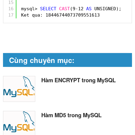
15
16
mysql> 
SELECT
CAST
(9-12 
AS
UNSIGNED);
17
Ket qua: 18446744073709551613
Cùng chuyên mục:
Hàm ENCRYPT trong MySQL
Hàm MD5 trong MySQL