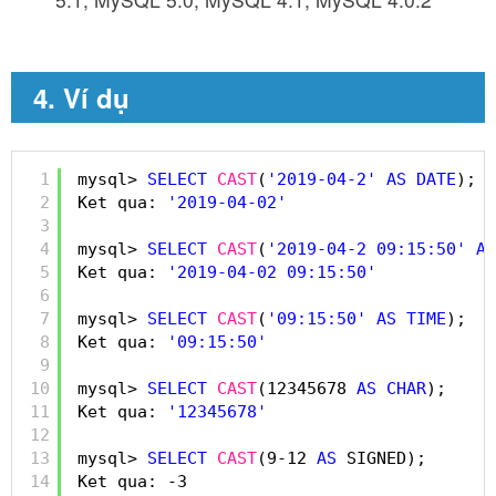
4. Ví dụ
1
mysql> 
SELECT
CAST
(
'2019-04-2'
AS
DATE
);
2
Ket qua: 
'2019-04-02'
3
4
mysql> 
SELECT
CAST
(
'2019-04-2 09:15:50'
AS
5
Ket qua: 
'2019-04-02 09:15:50'
6
7
mysql> 
SELECT
CAST
(
'09:15:50'
AS
TIME
);
8
Ket qua: 
'09:15:50'
9
10
mysql> 
SELECT
CAST
(12345678 
AS
CHAR
);
11
Ket qua: 
'12345678'
12
13
mysql> 
SELECT
CAST
(9-12 
AS
SIGNED);
14
Ket qua: -3