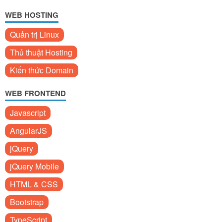
WEB HOSTING
Quản trị Linux
Thủ thuật Hosting
Kiến thức Domain
WEB FRONTEND
Javascript
AngularJS
jQuery
jQuery Mobile
HTML & CSS
Bootstrap
TypeScript