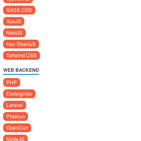
SASS CSS
VueJS
NestJS
Học ReactJS
Tailwind CSS
WEB BACKEND
PHP
Codeigniter
Laravel
Phalcon
OpenCart
NodeJS