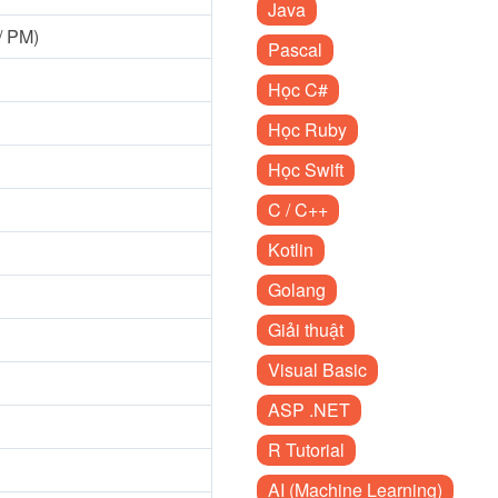
Java
/ PM)
Pascal
Học C#
Học Ruby
Học Swift
C / C++
Kotlin
Golang
Giải thuật
Visual Basic
ASP .NET
R Tutorial
AI (Machine Learning)