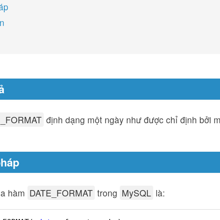
áp
on
ả
E_FORMAT
định dạng một ngày như được chỉ định bởi m
pháp
ủa hàm
DATE_FORMAT
trong
MySQL
là: