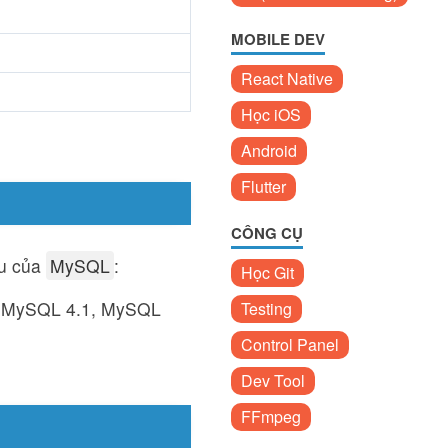
MOBILE DEV
React Native
Học iOS
Android
Flutter
CÔNG CỤ
au của
MySQL
:
Học Git
, MySQL 4.1, MySQL
Testing
Control Panel
Dev Tool
FFmpeg