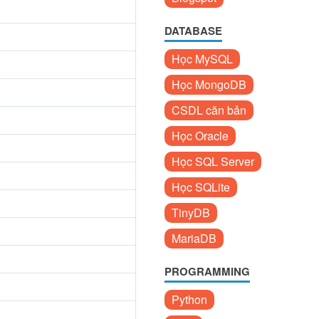
DATABASE
Học MySQL
Học MongoDB
CSDL căn bản
Học Oracle
Học SQL Server
Học SQLite
TinyDB
MariaDB
PROGRAMMING
Python