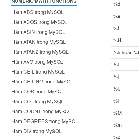
NUMERIC/MATH FUNCTIONS
%d
Hàm ABS trong MySQL
%e
Hàm ACOS trong MySQL
%f
Hàm ASIN trong MySQL
%H
Hàm ATAN trong MySQL
Hàm ATAN2 trong MySQL
%h hoặc %
Hàm AVG trong MySQL
%i
Hàm CEIL trong MySQL
%j
Hàm CEILING trong MySQL
%k
Hàm COS trong MySQL
%l
Hàm COT trong MySQL
Hàm COUNT trong MySQL
%M
Hàm DEGREES trong MySQL
%m
Hàm DIV trong MySQL
%p