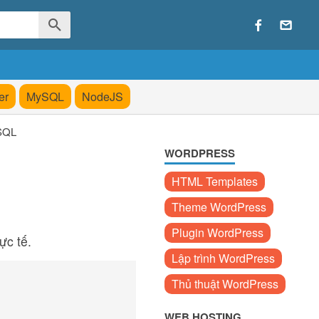
er
MySQL
NodeJS
SQL
WORDPRESS
HTML Templates
Theme WordPress
Plugin WordPress
ực tế.
Lập trình WordPress
Thủ thuật WordPress
WEB HOSTING