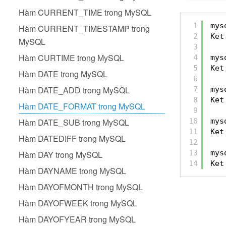
Hàm CURRENT_TIME trong MySQL
1
mys
Hàm CURRENT_TIMESTAMP trong
2
Ket
MySQL
3
Hàm CURTIME trong MySQL
4
mys
5
Ket
Hàm DATE trong MySQL
6
Hàm DATE_ADD trong MySQL
7
mys
8
Ket
Hàm DATE_FORMAT trong MySQL
9
Hàm DATE_SUB trong MySQL
10
mys
11
Ket
Hàm DATEDIFF trong MySQL
12
13
mys
Hàm DAY trong MySQL
14
Ket
Hàm DAYNAME trong MySQL
Hàm DAYOFMONTH trong MySQL
Hàm DAYOFWEEK trong MySQL
Hàm DAYOFYEAR trong MySQL