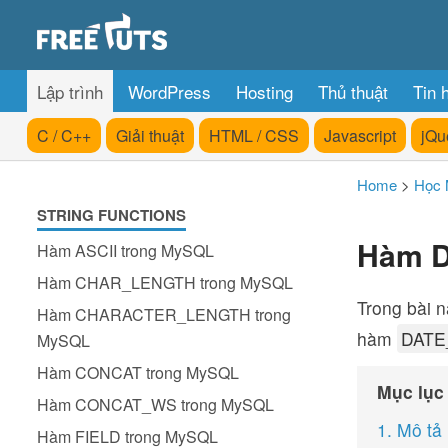
Lập trình
WordPress
Hosting
Thủ thuật
Tin 
C / C++
Giải thuật
HTML / CSS
Javascript
jQu
Home
>
Học
STRING FUNCTIONS
Hàm D
Hàm ASCII trong MySQL
Hàm CHAR_LENGTH trong MySQL
Trong bài 
Hàm CHARACTER_LENGTH trong
hàm
DATE
MySQL
Hàm CONCAT trong MySQL
Mục lục
Hàm CONCAT_WS trong MySQL
1. Mô tả
Hàm FIELD trong MySQL