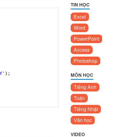
TIN HỌC
Excel
Word
PowerPoint
Access
Photoshop
Y'
);
MÔN HỌC
Tiếng Anh
Toán
Tiếng Nhật
Văn học
VIDEO