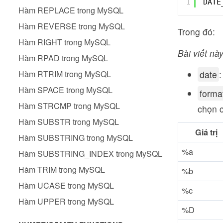
1
DATE
Hàm REPLACE trong MySQL
Hàm REVERSE trong MySQL
Trong đó:
Hàm RIGHT trong MySQL
Bài viết này
Hàm RPAD trong MySQL
Hàm RTRIM trong MySQL
date
Hàm SPACE trong MySQL
form
Hàm STRCMP trong MySQL
chọn 
Hàm SUBSTR trong MySQL
Giá trị
Hàm SUBSTRING trong MySQL
%a
Hàm SUBSTRING_INDEX trong MySQL
Hàm TRIM trong MySQL
%b
Hàm UCASE trong MySQL
%c
Hàm UPPER trong MySQL
%D