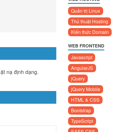
Quản trị Linux
Thủ thuật Hosting
Kiến thức Domain
WEB FRONTEND
Javascript
AngularJS
ặt nạ định dạng.
jQuery
jQuery Mobile
HTML & CSS
Bootstrap
TypeScript
SASS CSS