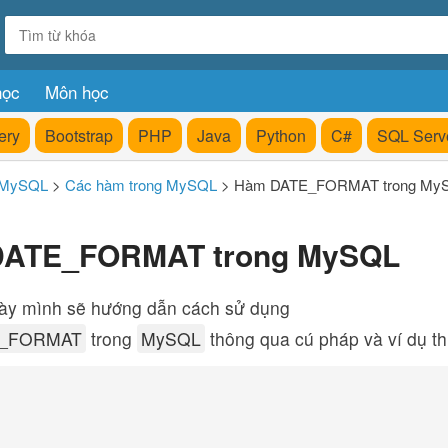
học
Môn học
ery
Bootstrap
PHP
Java
Python
C#
SQL Serv
 MySQL
>
Các hàm trong MySQL
>
Hàm DATE_FORMAT trong My
ATE_FORMAT trong MySQL
này mình sẽ hướng dẫn cách sử dụng
_FORMAT
trong
MySQL
thông qua cú pháp và ví dụ th