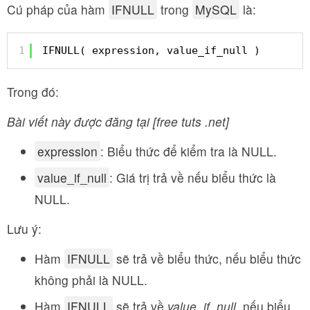
Cú pháp của hàm
IFNULL
trong
MySQL
là:
1
IFNULL( expression, value_if_null )
Trong đó:
Bài viết này được đăng tại [free tuts .net]
expression
: Biểu thức để kiểm tra là NULL.
value_if_null
: Giá trị trả về nếu biểu thức là
NULL.
Lưu ý:
Hàm
IFNULL
sẽ trả về biểu thức, nếu biểu thức
không phải là NULL.
Hàm
IFNULL
sẽ trả về
value_if_null
, nếu biểu