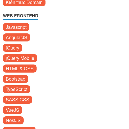
Kiến thức Domain
WEB FRONTEND
Javascript
AngularJS
jQuery
jQuery Mobile
HTML & CSS
Bootstrap
TypeScript
SASS CSS
VueJS
NestJS