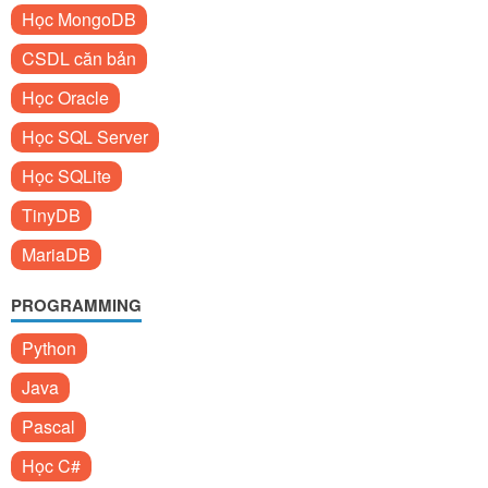
Học MongoDB
CSDL căn bản
Học Oracle
Học SQL Server
Học SQLite
TinyDB
MariaDB
PROGRAMMING
Python
Java
Pascal
Học C#