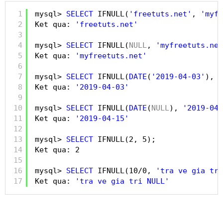
1
mysql> 
SELECT
IFNULL(
'freetuts.net'
, 
'myfr
2
Ket qua: 
'freetuts.net'
3
4
mysql> 
SELECT
IFNULL(
NULL
, 
'myfreetuts.net
5
Ket qua: 
'myfreetuts.net'
6
7
mysql> 
SELECT
IFNULL(
DATE
(
'2019-04-03'
), 
'
8
Ket qua: 
'2019-04-03'
9
10
mysql> 
SELECT
IFNULL(
DATE
(
NULL
), 
'2019-04-
11
Ket qua: 
'2019-04-15'
12
13
mysql> 
SELECT
IFNULL(2, 5);
14
Ket qua: 2
15
16
mysql> 
SELECT
IFNULL(10/0, 
'tra ve gia tri
17
Ket qua: 
'tra ve gia tri NULL'