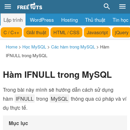
Lập trình
WordPress
Hosting
Thủ thuật
Tin học
C / C++
Giải thuật
HTML / CSS
Javascript
jQuery
Home
>
Học MySQL
>
Các hàm trong MySQL
>
Hàm
IFNULL trong MySQL
Hàm IFNULL trong MySQL
Trong bài này mình sẽ hướng dẫn cách sử dụng
hàm
IFNULL
trong
MySQL
thông qua cú pháp và ví
dụ thực tế.
Mục lục