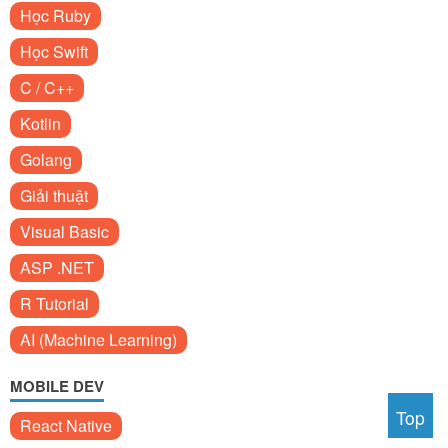
Học Ruby
Học Swift
C / C++
Kotlin
Golang
Giải thuật
Visual Basic
ASP .NET
R Tutorial
AI (Machine Learning)
MOBILE DEV
Top
React Native