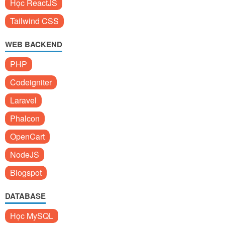
Học ReactJS
Tailwind CSS
WEB BACKEND
PHP
Codeigniter
Laravel
Phalcon
OpenCart
NodeJS
Blogspot
DATABASE
Học MySQL