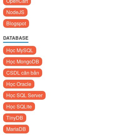
OpenCart
NodeJS
Blogspot
DATABASE
Học MySQL
Học MongoDB
CSDL căn bản
Học Oracle
Học SQL Server
Học SQLite
TinyDB
MariaDB