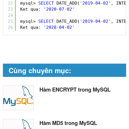
22
mysql> 
SELECT
DATE_ADD(
'2019-04-02'
, INTER
23
Ket qua: 
'2020-07-02'
24
25
mysql> 
SELECT
DATE_ADD(
'2019-04-02'
, INTER
26
Ket qua: 
'2028-04-02'
Cùng chuyên mục:
Hàm ENCRYPT trong MySQL
Hàm MD5 trong MySQL