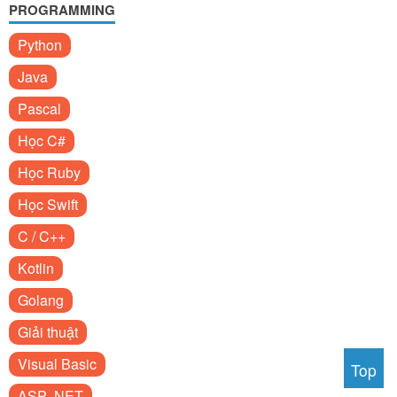
PROGRAMMING
Python
Java
Pascal
Học C#
Học Ruby
Học Swift
C / C++
Kotlin
Golang
Giải thuật
Visual Basic
Top
ASP .NET