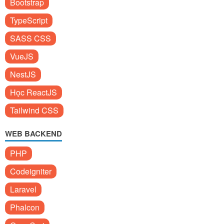
Bootstrap
TypeScript
SASS CSS
VueJS
NestJS
Học ReactJS
Tailwind CSS
WEB BACKEND
PHP
Codeigniter
Laravel
Phalcon