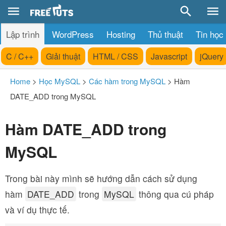
Lập trình
WordPress
Hosting
Thủ thuật
Tin học
C / C++
Giải thuật
HTML / CSS
Javascript
jQuery
Home
>
Học MySQL
>
Các hàm trong MySQL
>
Hàm
DATE_ADD trong MySQL
Hàm DATE_ADD trong
MySQL
Trong bài này mình sẽ hướng dẫn cách sử dụng
hàm
DATE_ADD
trong
MySQL
thông qua cú pháp
và ví dụ thực tế.