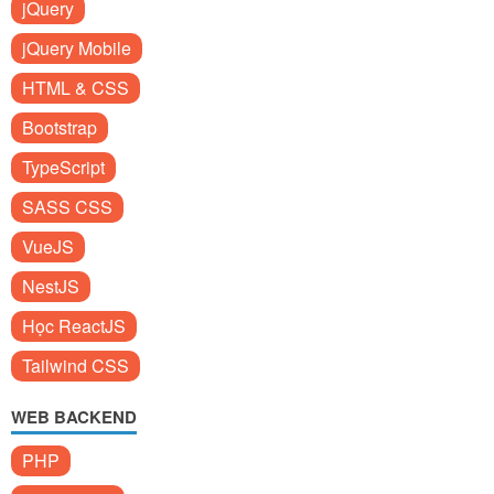
jQuery
jQuery Mobile
HTML & CSS
Bootstrap
TypeScript
SASS CSS
VueJS
NestJS
Học ReactJS
Tailwind CSS
WEB BACKEND
PHP