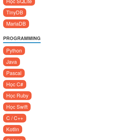
Học SQLite
TinyDB
MariaDB
PROGRAMMING
Python
Java
Pascal
Học C#
Học Ruby
Học Swift
C / C++
Kotlin