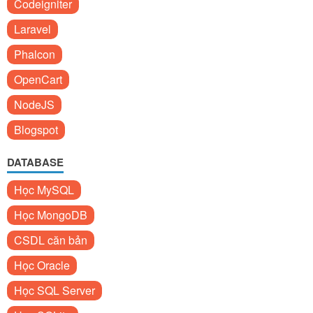
Codeigniter
Laravel
Phalcon
OpenCart
NodeJS
Blogspot
DATABASE
Học MySQL
Học MongoDB
CSDL căn bản
Học Oracle
Học SQL Server