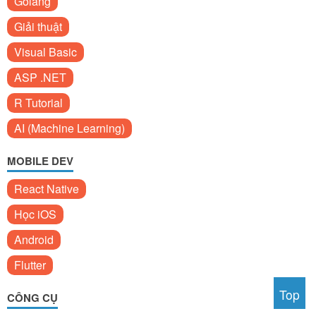
Golang
Giải thuật
Visual Basic
ASP .NET
R Tutorial
AI (Machine Learning)
MOBILE DEV
React Native
Học iOS
Android
Flutter
Top
CÔNG CỤ