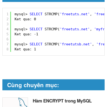
1
mysql> 
SELECT
STRCMP(
'freetuts.net'
, 
'freet
2
Ket qua: 0
3
4
mysql> 
SELECT
STRCMP(
'freetuts.net'
, 
'myfre
5
Ket qua: -1
6
7
mysql> 
SELECT
STRCMP(
'freetutsb.net'
, 
'free
8
Ket qua: 1
Cùng chuyên mục:
Hàm ENCRYPT trong MySQL