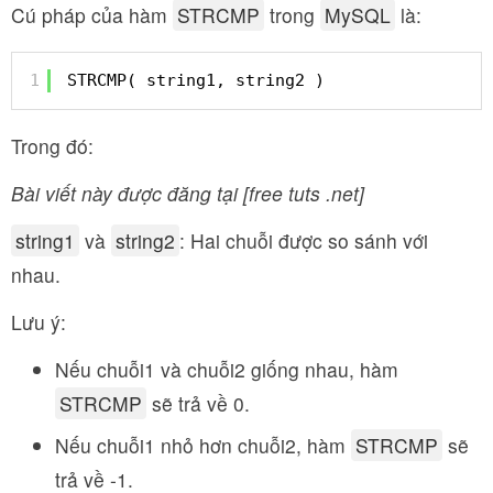
Cú pháp của hàm
STRCMP
trong
MySQL
là:
1
STRCMP( string1, string2 )
Trong đó:
Bài viết này được đăng tại [free tuts .net]
string1
và
string2
: Hai chuỗi được so sánh với
nhau.
Lưu ý:
Nếu chuỗi1 và chuỗi2 giống nhau, hàm
STRCMP
sẽ trả về 0.
Nếu chuỗi1 nhỏ hơn chuỗi2, hàm
STRCMP
sẽ
trả về -1.