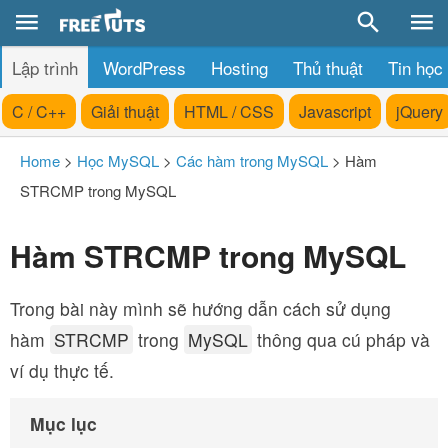
Lập trình
WordPress
Hosting
Thủ thuật
Tin học
C / C++
Giải thuật
HTML / CSS
Javascript
jQuery
Home
>
Học MySQL
>
Các hàm trong MySQL
>
Hàm
STRCMP trong MySQL
Hàm STRCMP trong MySQL
Trong bài này mình sẽ hướng dẫn cách sử dụng
hàm
STRCMP
trong
MySQL
thông qua cú pháp và
ví dụ thực tế.
Mục lục