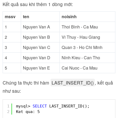
Kết quả sau khi thêm 1 dòng mới:
mssv
ten
noisinh
1
Nguyen Van A
Thoi Binh - Ca Mau
2
Nguyen Van B
Vi Thuy - Hau Giang
3
Nguyen Van C
Quan 3 - Ho Chi Minh
4
Nguyen Van D
Ninh Kieu - Can Tho
5
Nguyen Van E
Cai Nuoc - Ca Mau
Chúng ta thực thi hàm
LAST_INSERT_ID()
, kết quả
như sau:
1
mysql> 
SELECT
LAST_INSERT_ID();
2
Ket qua: 5