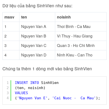
Dữ liệu của bảng SinhVien như sau:
mssv
ten
noisinh
1
Nguyen Van A
Thoi Binh - Ca Mau
2
Nguyen Van B
Vi Thuy - Hau Giang
3
Nguyen Van C
Quan 3 - Ho Chi Minh
4
Nguyen Van D
Ninh Kieu - Can Tho
Chúng ta thêm 1 dòng mới vào bảng SinhVien
1
INSERT
INTO
SinhVien
2
(ten, noisinh)
3
VALUES
4
(
'Nguyen Van E'
, 
'Cai Nuoc -  Ca Mau'
);