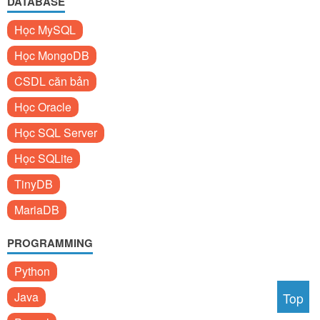
DATABASE
Học MySQL
Học MongoDB
CSDL căn bản
Học Oracle
Học SQL Server
Học SQLite
TinyDB
MariaDB
PROGRAMMING
Python
Java
Top