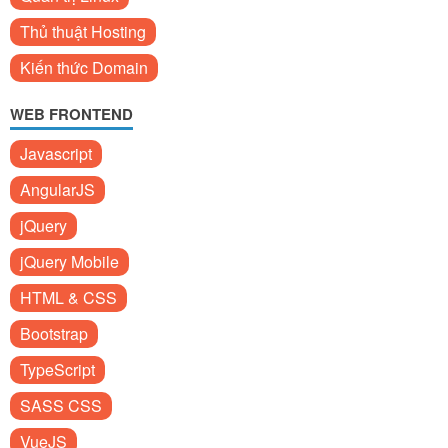
Thủ thuật Hosting
Kiến thức Domain
WEB FRONTEND
Javascript
AngularJS
jQuery
jQuery Mobile
HTML & CSS
Bootstrap
TypeScript
SASS CSS
VueJS