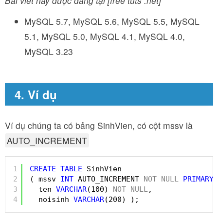
Bài viết này được đăng tại [free tuts .net]
MySQL 5.7, MySQL 5.6, MySQL 5.5, MySQL
5.1, MySQL 5.0, MySQL 4.1, MySQL 4.0,
MySQL 3.23
4. Ví dụ
Ví dụ chúng ta có bảng SinhVien, có cột mssv là
AUTO_INCREMENT
1
CREATE
TABLE
SinhVien 
2
( mssv 
INT
AUTO_INCREMENT 
NOT
NULL
PRIMARY
3
ten 
VARCHAR
(100) 
NOT
NULL
,
4
noisinh 
VARCHAR
(200) );