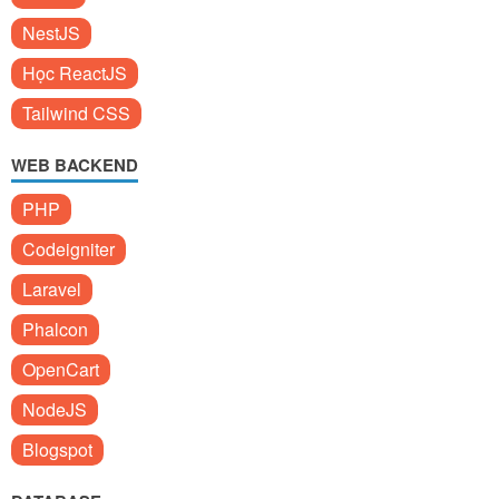
NestJS
Học ReactJS
Tailwind CSS
WEB BACKEND
PHP
Codeigniter
Laravel
Phalcon
OpenCart
NodeJS
Blogspot