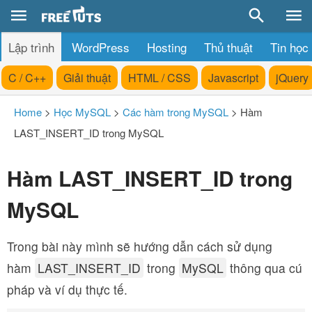
Lập trình
WordPress
Hosting
Thủ thuật
Tin học
C / C++
Giải thuật
HTML / CSS
Javascript
jQuery
Home
>
Học MySQL
>
Các hàm trong MySQL
>
Hàm
LAST_INSERT_ID trong MySQL
Hàm LAST_INSERT_ID trong
MySQL
Trong bài này mình sẽ hướng dẫn cách sử dụng
hàm
LAST_INSERT_ID
trong
MySQL
thông qua cú
pháp và ví dụ thực tế.