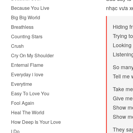
nhạc vưa x
Because You Live
Big Big World
Hiding f
Breathless
Trying to
Counting Stars
Looking 
Crush
Listenin
Cry On My Shoulder
Enternal Flame
So many 
Everyday i love
Tell me 
Everytime
Take me 
Easy To Love You
Give me 
Fool Again
Show me 
Heal The World
Show me
How Deep Is Your Love
They say
I Do