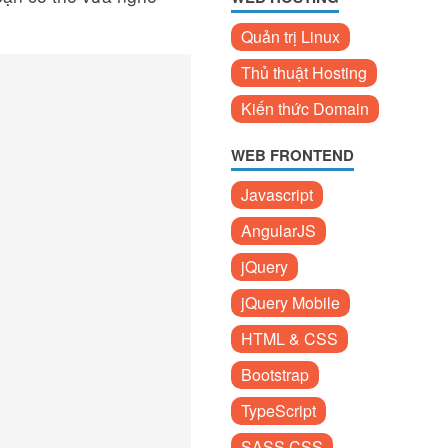
Quản trị Linux
Thủ thuật Hosting
Kiến thức Domain
WEB FRONTEND
Javascript
AngularJS
jQuery
jQuery Mobile
HTML & CSS
Bootstrap
TypeScript
SASS CSS