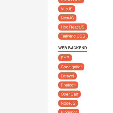
VueJS
NestJS
Học ReactJS
Tailwind CSS
WEB BACKEND
PHP
Codeigniter
Laravel
Phalcon
OpenCart
NodeJS
Blogspot