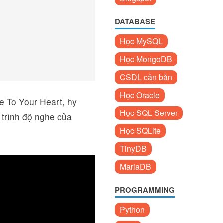
DATABASE
Học MySQL
Học MongoDB
CSDL căn bản
Học Oracle
e To Your Heart, hy
Học SQL Server
trình độ nghe của
Học SQLite
TinyDB
MariaDB
PROGRAMMING
Python