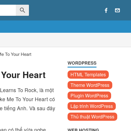
Me To Your Heart
WORDPRESS
 Your Heart
HTML Templates
Theme WordPress
 Learns To Rock, là một
Plugin WordPress
ake Me To Your Heart có
Lập trình WordPress
e tiếng Anh. Và sau đây
Thủ thuật WordPress
 bạn có thể vừa nghe
WEB HOSTING