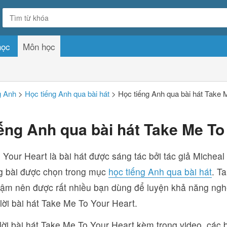
học
Môn học
g Anh
>
Học tiếng Anh qua bài hát
>
Học tiếng Anh qua bài hát Take 
ếng Anh qua bài hát Take Me To
Your Heart là bài hát được sáng tác bởi tác giả Micheal
g bài được chọn trong mục
học tiếng Anh qua bài hát
. T
chậm nên được rất nhiều bạn dùng để luyện khả năng ngh
 lời bài hát Take Me To Your Heart.
lời bài hát Take Me To Your Heart kèm trong video, các