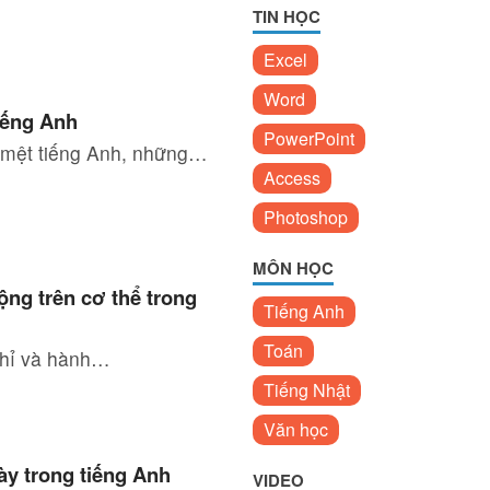
TIN HỌC
Excel
Word
iếng Anh
PowerPoint
n mệt tiếng Anh, những…
Access
Photoshop
MÔN HỌC
ộng trên cơ thể trong
Tiếng Anh
Toán
 chỉ và hành…
Tiếng Nhật
Văn học
ày trong tiếng Anh
VIDEO