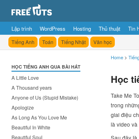
Lập trình
WordPress
Hosting
Thủ thuật
Tin 
Tiếng Anh
Toán
Tiếng Nhật
Văn học
Home
>
Tiến
HỌC TIẾNG ANH QUA BÀI HÁT
Học ti
A Little Love
A Thousand years
Take Me To 
Anyone of Us (Stupid Mistake)
trong nhữn
Apologize
giai điệu 
As Long As You Love Me
là video và
Beautiful In White
Beautiful Soul
Sau đây là 