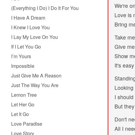
We're on
(Everything I Do) I Do It For You
Love is 
I Have A Dream
Bring m
I Knew I Love You
I Lay My Love On You
Take me 
Give me
If I Let You Go
Show me 
I’m Yours
It's eas
Impossible
Just Give Me A Reason
Standing
Just The Way You Are
Looking 
Lemon Tree
I should
Let Her Go
But they
Let It Go
Don't ne
Love Paradise
All I ne
Love Story