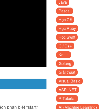
Java
Pascal
Học C#
Học Ruby
Học Swift
C / C++
Kotlin
Golang
Giải thuật
Visual Basic
ASP .NET
R Tutorial
ch phân biệt “start”
AI (Machine Learning)