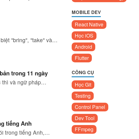
MOBILE DEV
React Native
Học iOS
biệt "bring", "take" và…
Android
Flutter
CÔNG CỤ
 bản trong 11 ngày
ác thì và ngữ pháp…
Học Git
Testing
Control Panel
Dev Tool
ng tiếng Anh
FFmpeg
ói trong tiếng Anh,…