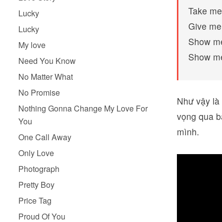
Take me 
Lucky
Give me 
Lucky
Show me 
My love
Show me
Need You Know
No Matter What
No Promise
Như vậy là 
Nothing Gonna Change My Love For
vọng qua b
You
mình.
One Call Away
Only Love
Photograph
Pretty Boy
Price Tag
Proud Of You