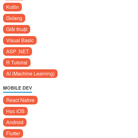
Kotlin
Golang
Giải thuật
Visual Basic
ASP .NET
R Tutorial
AI (Machine Learning)
MOBILE DEV
React Native
Học iOS
Android
Flutter