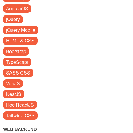
AngularJS
jQuery
jQuery Mobile
HTML & CSS
Bootstrap
TypeScript
SASS CSS
VueJS
NestJS
Học ReactJS
Tailwind CSS
WEB BACKEND