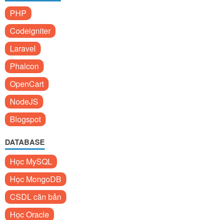
PHP
Codeigniter
Laravel
Phalcon
OpenCart
NodeJS
Blogspot
DATABASE
Học MySQL
Học MongoDB
CSDL căn bản
Học Oracle