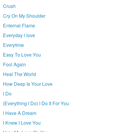
Crush
Cry On My Shoulder
Enternal Flame
Everyday i love
Everytime
Easy To Love You
Fool Again
Heal The World
How Deep Is Your Love
I Do
(Everything I Do) I Do It For You
I Have A Dream
I Knew I Love You