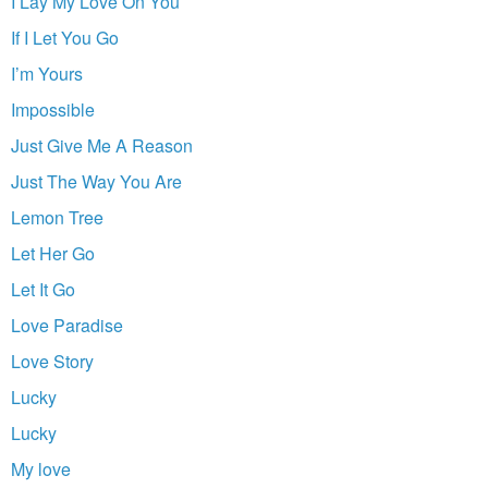
I Lay My Love On You
If I Let You Go
I’m Yours
Impossible
Just Give Me A Reason
Just The Way You Are
Lemon Tree
Let Her Go
Let It Go
Love Paradise
Love Story
Lucky
Lucky
My love