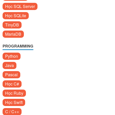
Học SQL Server
Học SQLite
TinyDB
MariaDB
PROGRAMMING
Python
Java
Pascal
Học C#
Học Ruby
Học Swift
C / C++