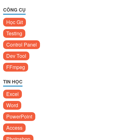
CÔNG CỤ
Học Git
Testing
Control Panel
Dev Tool
FFmpeg
TIN HỌC
Excel
Word
PowerPoint
Access
Photoshop